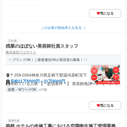
気になる
この企業の類似求人を見る
正社員
残業のほぼない美容師社員スタッフ
株式会社ワコサイト
ブランクOK！ご家庭優先OKの美容室の募集！
〒259-0304神奈川県足柄下郡湯河原町宮下
月給21万5000円～31万8000円
求めている人材 【＊必須条件＊】 美容師免許 ::.｡.: .｡.: .｡.: .｡...
副業・WワークOK
+27個
気になる
派遣社員
箱根 ホテルの改修工事における空調衛生施工管理業務