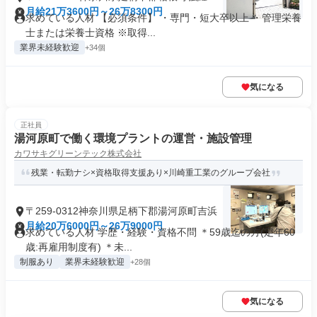
月給21万3600円～26万8300円
求めている人材 【必須条件】 ・専門・短大卒以上 ・管理栄養
士または栄養士資格 ※取得...
業界未経験歓迎
+34個
気になる
正社員
湯河原町で働く環境プラントの運営・施設管理
カワサキグリーンテック株式会社
残業・転勤ナシ×資格取得支援あり×川崎重工業のグループ会社
〒259-0312神奈川県足柄下郡湯河原町吉浜
月給20万6000円～26万9000円
求めている人材 学歴・経験・資格不問 ＊59歳迄の方(定年60
歳:再雇用制度有) ＊未...
制服あり
業界未経験歓迎
+28個
気になる