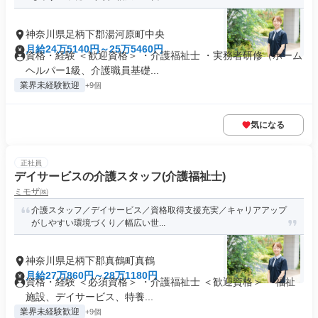
神奈川県足柄下郡湯河原町中央
月給24万5140円～25万5460円
資格・経験 ＜歓迎資格＞ ・介護福祉士 ・実務者研修（ホーム
ヘルパー1級、介護職員基礎...
業界未経験歓迎
+9個
気になる
正社員
デイサービスの介護スタッフ(介護福祉士)
ミモザ㈱
介護スタッフ／デイサービス／資格取得支援充実／キャリアアップ
がしやすい環境づくり／幅広い世...
神奈川県足柄下郡真鶴町真鶴
月給27万860円～28万1180円
資格・経験 ＜必須資格＞ ・介護福祉士 ＜歓迎資格＞ ・福祉
施設、デイサービス、特養...
業界未経験歓迎
+9個