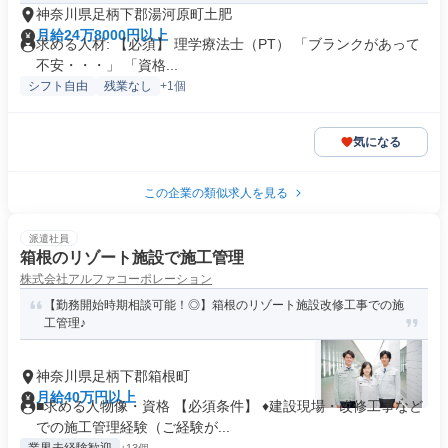
神奈川県足柄下郡湯河原町土肥
月給24万8000円以上
求める人材: 【必須】 理学療法士（PT） 「ブランクがあって
不安・・・」 「資格...
シフト自由
残業なし
+1個
気になる
この企業の類似求人を見る
派遣社員
箱根のリゾート施設で施工管理
株式会社アルファコーポレーション
【勤務開始時期相談可能！◎】箱根のリゾート施設改修工事での施
工管理♪
神奈川県足柄下郡箱根町
月給40万円以上
■求める人物像・資格 【必須条件】 ♦建設現場・改修工事など
での施工管理経験（ご経験が...