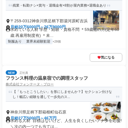
残業・転勤ナシ×賞与・退職金有×8割が屋内業務×退職金あり
〒259-0312神奈川県足柄下郡湯河原町吉浜
月給20万6000円～26万9000円
求めている人材 学歴・経験・資格不問 ＊59歳迄の方(定年60
歳:再雇用制度有) ＊未...
制服あり
業界未経験歓迎
+28個
気になる
NEW
正社員
フランス料理の温泉宿での調理スタッフ
株式会社フォンテーヌ・ブロー
【「もっとこうしたい」を形にしませんか？】セクション分けな
し！幅広い経験を通して一歩先のス...
神奈川県足柄下郡箱根町仙石原
月給27万5000円～46万円
求める人材: 目標はないけど、人生を良くしたいアナタを応援!
＼次の内一つでも当ては...