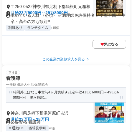
〒250-0522神奈川県足柄下郡箱根町元箱根
月給23万9000円～29万8000円
求めている人材 〈必須〉 ✅調理師免許保持者 ✅学歴不問 ⇒中
卒・高卒の方も歓迎!!...
制服あり
ランチタイム
+15個
気になる
この企業の類似求人を見る
正社員
看護師
一般財団法人生活保健協会
時間外ほぼなし◆賞与4ヶ月実績★想定年収413万6000円～493万6
000円可！湯河原駅...
神奈川県足柄下郡湯河原町吉浜
月給23万円～28万円
必要資格 看護師
車通勤OK
職場見学可
+8個