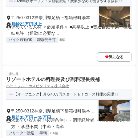
2026年秋オープン！未経験歓迎！残業少なめで働きやすさ抜群
〒250-0312神奈川県足柄下郡箱根町湯本茶
屋
月給23万円以上
求めている人材 ＜必須条件＞ ■高卒以上 ■普通自動車第一種運
転免許 （通勤に必要な...
バイク通勤OK
職場見学可
+5個
気になる
正社員
リゾートホテルの料理長及び副料理長候補
ハートフル・ホスピタリティ株式会社
【オープニング】月収40万円スタートも！コース料理の調理
〒250-0312神奈川県足柄下郡箱根町湯本茶
屋
月給35万円～45万円
求めている人材 ✨必須条件✨ ・調理経験者 ・腕に自信のある
方 ・学歴不問（中卒・高卒...
フリーター歓迎
早朝
+16個