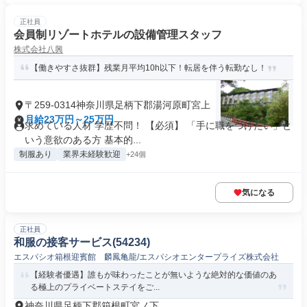
正社員
会員制リゾートホテルの設備管理スタッフ
株式会社八興
【働きやすさ抜群】残業月平均10h以下！転居を伴う転勤なし！
〒259-0314神奈川県足柄下郡湯河原町宮上
月給23万円～25万円
求めている人材 学歴不問！ 【必須】 「手に職をつけたい」と
いう意欲のある方 基本的...
制服あり
業界未経験歓迎
+24個
気になる
正社員
和服の接客サービス(54234)
エスパシオ箱根迎賓館 麟鳳亀龍/エスパシオエンタープライズ株式会社
【経験者優遇】誰もが味わったことが無いような絶対的な価値のあ
る極上のプライベートステイをご...
神奈川県足柄下郡箱根町宮ノ下