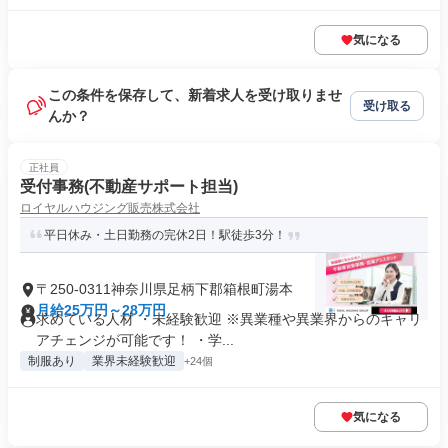
気になる
この条件を保存して、新着求人を受け取りませ
受け取る
んか？
正社員
受付事務(不動産サポート担当)
ロイヤルハウジング販売株式会社
平日休み・土日勤務の完休2日！駅徒歩3分！
〒250-0311神奈川県足柄下郡箱根町湯本
月給25万円～28万円
求めている人材 ・未経験歓迎 ※異業種や異業界からのキャリ
アチェンジが可能です！ ・学...
制服あり
業界未経験歓迎
+24個
気になる