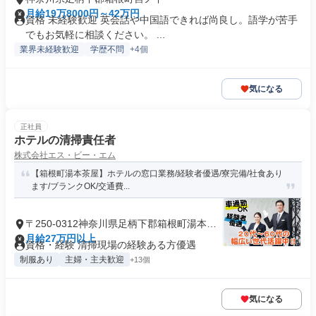
月給19万8000円～42万円
資格 未経験歓迎 英会話や中国語できれば尚良し。語学が苦手
でもお気軽に相談ください。 ...
業界未経験歓迎
学歴不問
+4個
気になる
正社員
ホテルの清掃責任者
株式会社エス・ビー・エム
【箱根町湯本茶屋】ホテルの窓口業務/経験者優遇/寮完備/社食あり
ます/ブランクOK/交通費...
〒250-0312神奈川県足柄下郡箱根町湯本茶
屋
月給27万円以上
資格・経験 清掃現場の経験ある方優遇
制服あり
主婦・主夫歓迎
+13個
気になる