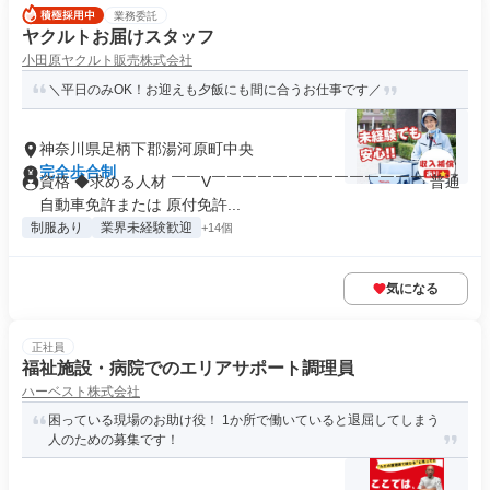
業務委託
ヤクルトお届けスタッフ
小田原ヤクルト販売株式会社
＼平日のみOK！お迎えも夕飯にも間に合うお仕事です／
神奈川県足柄下郡湯河原町中央
完全歩合制
資格 ◆求める人材 ￣￣V￣￣￣￣￣￣￣￣￣￣￣￣￣￣ 普通
自動車免許または 原付免許...
制服あり
業界未経験歓迎
+14個
気になる
正社員
福祉施設・病院でのエリアサポート調理員
ハーベスト株式会社
困っている現場のお助け役！ 1か所で働いていると退屈してしまう
人のための募集です！