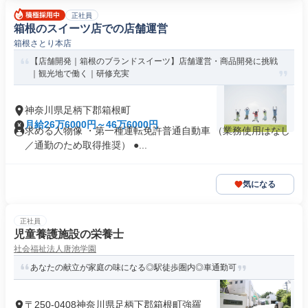
正社員
箱根のスイーツ店での店舗運営
箱根さとり本店
【店舗開発｜箱根のブランドスイーツ】店舗運営・商品開発に挑戦
｜観光地で働く｜研修充実
神奈川県足柄下郡箱根町
月給26万6000円～46万6000円
求める人物像 ・第一種運転免許普通自動車 （業務使用はなし
／通勤のため取得推奨） ●...
気になる
正社員
児童養護施設の栄養士
社会福祉法人唐池学園
あなたの献立が家庭の味になる◎駅徒歩圏内◎車通勤可
〒250-0408神奈川県足柄下郡箱根町強羅