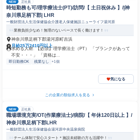
NEW
正社員
時短勤務も可/理学療法士(PT)/訪問/【 土日祝休み 】/|神
奈川県足柄下郡| LHR
一般財団法人生活保健協会介護老人保健施設ニューライフ湯河原
業務負担少なめ！無理のないペースで長く働けます！
神奈川県足柄下郡湯河原町吉浜
月給25万2410円以上
求める人材: 【必須】理学療法士（PT） 「ブランクがあって
不安・・・」 「資格は...
即日勤務OK
残業なし
+1個
気になる
この企業の類似求人を見る
NEW
正社員
職場環境充実/OT(作業療法士)/病院/【 年休120日以上 】/
神奈川県足柄下郡LHR
一般財団法人生活保健協会湯河原中央温泉病院
チーム体制で安心スタート＊施設未経験の方も活躍中！