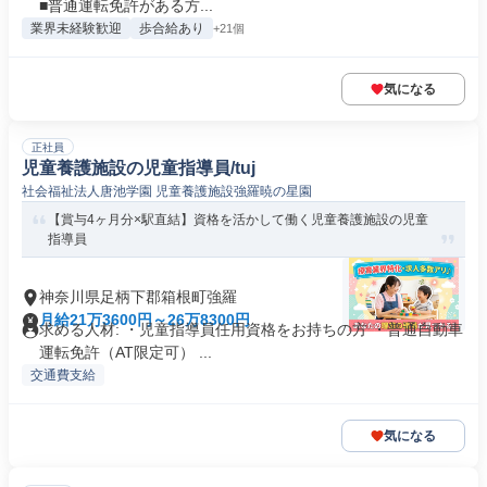
■普通運転免許がある方...
業界未経験歓迎
歩合給あり
+21個
気になる
正社員
児童養護施設の児童指導員/tuj
社会福祉法人唐池学園 児童養護施設強羅暁の星園
【賞与4ヶ月分×駅直結】資格を活かして働く児童養護施設の児童
指導員
神奈川県足柄下郡箱根町強羅
月給21万3600円～26万8300円
求める人材: ・児童指導員任用資格をお持ちの方 ・普通自動車
運転免許（AT限定可） ...
交通費支給
気になる