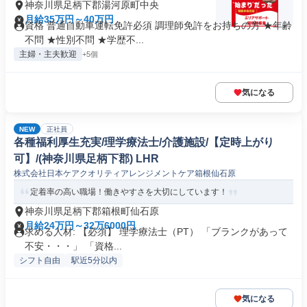
神奈川県足柄下郡湯河原町中央
月給35万円～40万円
資格 普通自動車運転免許必須 調理師免許をお持ちの方 ★年齢
不問 ★性別不問 ★学歴不...
主婦・主夫歓迎
+5個
気になる
NEW
正社員
各種福利厚生充実/理学療法士/介護施設/【定時上がり
可】/(神奈川県足柄下郡) LHR
株式会社日本ケアクオリティアレンジメントケア箱根仙石原
定着率の高い職場！働きやすさを大切にしています！
神奈川県足柄下郡箱根町仙石原
月給24万円～32万6000円
求める人材: 【必須】 理学療法士（PT） 「ブランクがあって
不安・・・」 「資格...
シフト自由
駅近5分以内
気になる