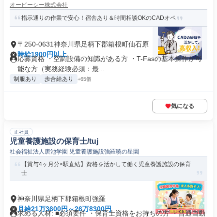
オーピーシー株式会社
指示通りの作業で安心！宿舎あり＆時間相談OKのCADオペ
〒250-0631神奈川県足柄下郡箱根町仙石原
時給1900円以上
応募資格 ・空調設備の知識がある方 ・T-Fasの基本操作が可
能な方（実務経験必須：最...
制服あり
歩合給あり
+65個
気になる
正社員
児童養護施設の保育士/tuj
社会福祉法人唐池学園 児童養護施設強羅暁の星園
【賞与4ヶ月分×駅直結】資格を活かして働く児童養護施設の保育
士
神奈川県足柄下郡箱根町強羅
月給21万3600円～26万8300円
求める人材: ■必須要件 ・保育士資格をお持ちの方 ・普通自動