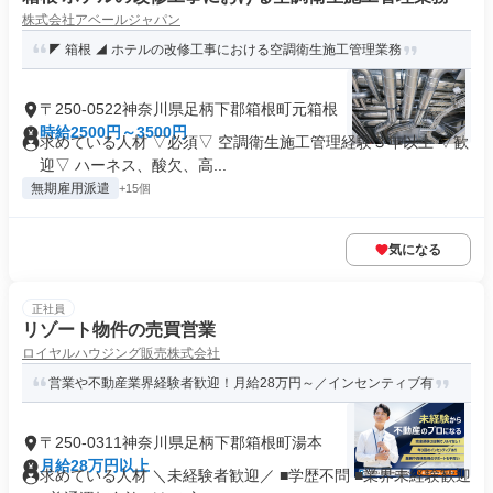
株式会社アベールジャパン
◤ 箱根 ◢ ホテルの改修工事における空調衛生施工管理業務
〒250-0522神奈川県足柄下郡箱根町元箱根
時給2500円～3500円
求めている人材 ▽必須▽ 空調衛生施工管理経験３年以上 ▽歓
迎▽ ハーネス、酸欠、高...
無期雇用派遣
+15個
気になる
正社員
リゾート物件の売買営業
ロイヤルハウジング販売株式会社
営業や不動産業界経験者歓迎！月給28万円～／インセンティブ有
〒250-0311神奈川県足柄下郡箱根町湯本
月給28万円以上
求めている人材 ＼未経験者歓迎／ ■学歴不問 ■業界未経験歓迎