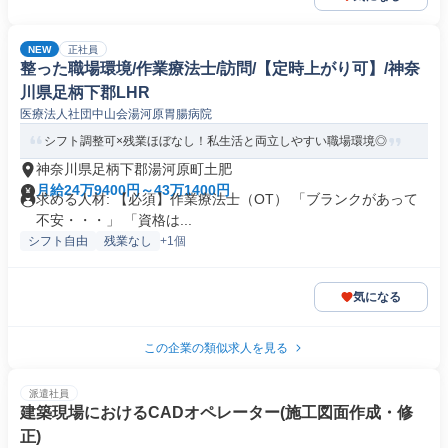
NEW
正社員
整った職場環境/作業療法士/訪問/【定時上がり可】/神奈
川県足柄下郡LHR
医療法人社団中山会湯河原胃腸病院
シフト調整可×残業ほぼなし！私生活と両立しやすい職場環境◎
神奈川県足柄下郡湯河原町土肥
月給24万9400円～43万1400円
求める人材: 【必須】作業療法士（OT） 「ブランクがあって
不安・・・」 「資格は...
シフト自由
残業なし
+1個
気になる
この企業の類似求人を見る
派遣社員
建築現場におけるCADオペレーター(施工図面作成・修
正)