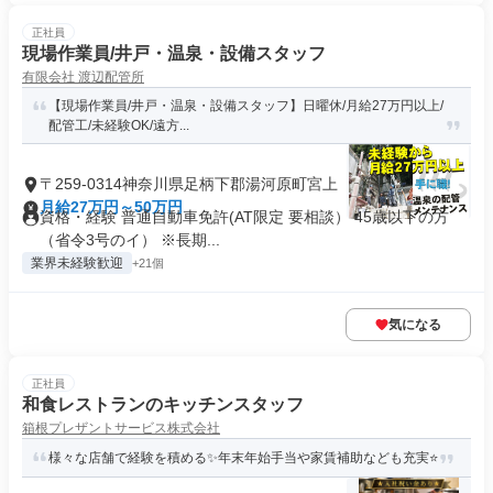
正社員
現場作業員/井戸・温泉・設備スタッフ
有限会社 渡辺配管所
【現場作業員/井戸・温泉・設備スタッフ】日曜休/月給27万円以上/
配管工/未経験OK/遠方...
〒259-0314神奈川県足柄下郡湯河原町宮上
月給27万円～50万円
資格・経験 普通自動車免許(AT限定 要相談） 45歳以下の方
（省令3号のイ） ※長期...
業界未経験歓迎
+21個
気になる
正社員
和食レストランのキッチンスタッフ
箱根プレザントサービス株式会社
様々な店舗で経験を積める✨年末年始手当や家賃補助なども充実⭐