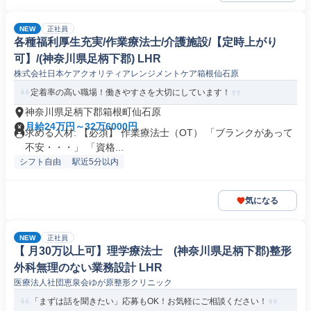
NEW
正社員
各種福利厚生充実/作業療法士/介護施設/【定時上がり
可】/(神奈川県足柄下郡) LHR
株式会社日本ケアクオリティアレンジメントケア箱根仙石原
定着率の高い職場！働きやすさを大切にしています！
神奈川県足柄下郡箱根町仙石原
月給24万円～32万6000円
求める人材: 【必須】 作業療法士（OT） 「ブランクがあって
不安・・・」 「資格...
シフト自由
駅近5分以内
気になる
NEW
正社員
【 月30万以上可】理学療法士 (神奈川県足柄下郡)整形
外科無理のない業務設計 LHR
医療法人社団恵泉会ゆが原整形クリニック
「まずは話を聞きたい」応募もOK！お気軽にご相談ください！