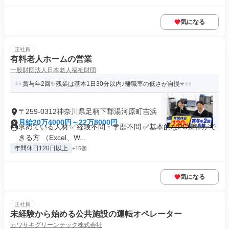
気になる
正社員
有料老人ホームの営業
一般財団法人日本老人福祉財団
賞与年2回✨残業は基本1日30分以内♪離職率の低さが自慢⭐
〒259-0312神奈川県足柄下郡湯河原町吉浜
月給20万4000円～22万8000円
求めている人材 ✅経験不問・学歴不問 ✅基本的なPC操作がで
きる方 （Excel、W...
年間休日120日以上
+15個
気になる
正社員
未経験から始める公共施設の運転オペレーター
カワサキグリーンテック株式会社