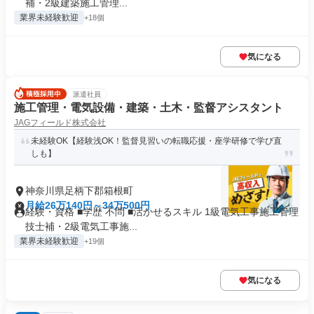
補・2級建築施工管理...
業界未経験歓迎
+18個
気になる
派遣社員
施工管理・電気設備・建築・土木・監督アシスタント
JAGフィールド株式会社
未経験OK【経験浅OK！監督見習いの転職応援・座学研修で学び直
しも】
神奈川県足柄下郡箱根町
月給26万140円～34万500円
経験・資格 ■学歴 不問 ■活かせるスキル 1級電気工事施工管理
技士補・2級電気工事施...
業界未経験歓迎
+19個
気になる