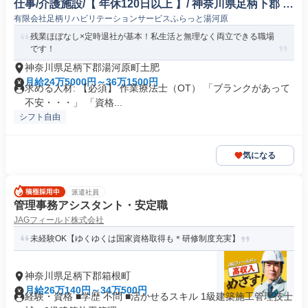
仕事/介護施設/【 年休120日以上 】/ 神奈川県足柄下郡 L
有限会社足柄リハビリテーションサービスふらっと湯河原
HR
残業ほぼなし×定時退社が基本！私生活と無理なく両立できる職場
です！
神奈川県足柄下郡湯河原町土肥
月給24万5000円～36万1500円
求める人材: 【必須】 作業療法士（OT） 「ブランクがあって
不安・・・」 「資格...
シフト自由
気になる
派遣社員
管理事務アシスタント・安定職
JAGフィールド株式会社
未経験OK【ゆくゆくは国家資格取得も＊研修制度充実】
神奈川県足柄下郡箱根町
月給26万140円～34万500円
経験・資格 ■学歴 不問 ■活かせるスキル 1級建築施工管理技士