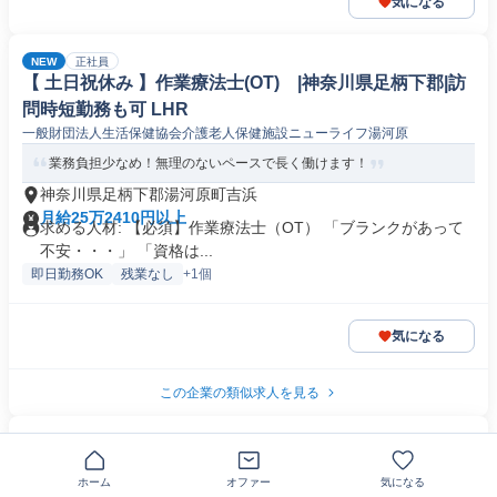
気になる
NEW
正社員
【 土日祝休み 】作業療法士(OT) |神奈川県足柄下郡|訪
問時短勤務も可 LHR
一般財団法人生活保健協会介護老人保健施設ニューライフ湯河原
業務負担少なめ！無理のないペースで長く働けます！
神奈川県足柄下郡湯河原町吉浜
月給25万2410円以上
求める人材: 【必須】作業療法士（OT） 「ブランクがあって
不安・・・」 「資格は...
即日勤務OK
残業なし
+1個
気になる
この企業の類似求人を見る
NEW
正社員
希望休が通りやすい職場/作業療法士/介護施設/【単位数
ホーム
オファー
気になる
少な目】/<神奈川県足柄下郡> LHR