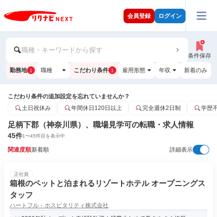
会員登録
ログイン
職種・キーワードから探す
条件保存
勤務地
職種
こだわり条件
雇用形態
年収
新着のみ
1
1
こだわり条件の追加設定を忘れていませんか？
土日祝休み
年間休日120日以上
完全週休2日制
学歴
足柄下郡（神奈川県）、職場見学可の転職・求人情報
45
件
1
〜
45
件目を表示中
関連度順
新着順
詳細表示
正社員
箱根のペットと泊まれるリゾートホテル オープニングス
タッフ
ハートフル・ホスピタリティ株式会社