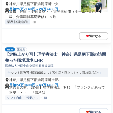
神奈川県足柄下郡湯河原町中央
月給25万7140円～26万7460円
資格・経験 ＜必須資格＞ ・実務者研修（ホームヘルパー1
級、介護職員基礎研修） ＜歓...
業界未経験歓迎
+9個
気になる
NEW
正社員
【定時上がり可】理学療法士 神奈川県足柄下郡の訪問
整った職場環境 LHR
医療法人社団中山会湯河原胃腸病院
シフト調整可×残業ほぼなし！私生活と両立しやすい職場環境◎
神奈川県足柄下郡湯河原町土肥
月給24万9400円～43万1400円
求める人材: 【必須】理学療法士（PT） 「ブランクがあって
不安・・・」 「資格は...
シフト自由
残業なし
+1個
気になる