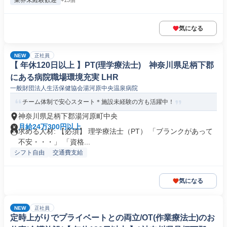
業界未経験歓迎
+13個
気になる
NEW
正社員
【 年休120日以上 】PT(理学療法士) 神奈川県足柄下郡
にある病院職場環境充実 LHR
一般財団法人生活保健協会湯河原中央温泉病院
チーム体制で安心スタート＊施設未経験の方も活躍中！
神奈川県足柄下郡湯河原町中央
月給24万300円以上
求める人材: 【必須】 理学療法士（PT） 「ブランクがあって
不安・・・」 「資格...
シフト自由
交通費支給
気になる
NEW
正社員
定時上がりでプライベートとの両立/OT(作業療法士)のお