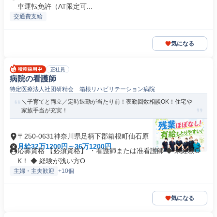
車運転免許（AT限定可...
交通費支給
気になる
正社員
病院の看護師
特定医療法人社団研精会 箱根リハビリテーション病院
＼子育てと両立／定時退勤が当たり前！夜勤回数相談OK！住宅や
家族手当が充実！
〒250-0631神奈川県足柄下郡箱根町仙石原
月給32万1200円～36万1200円
応募資格 【必須資格】 ・看護師または准看護師 ◆ 未経験O
K！ ◆ 経験が浅い方O...
主婦・主夫歓迎
+10個
気になる