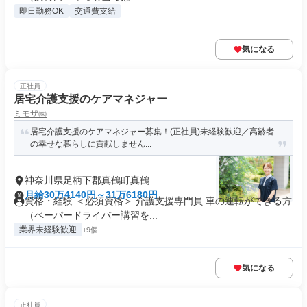
即日勤務OK
交通費支給
気になる
正社員
居宅介護支援のケアマネジャー
ミモザ㈱
居宅介護支援のケアマネジャー募集！(正社員)未経験歓迎／高齢者
の幸せな暮らしに貢献しません...
神奈川県足柄下郡真鶴町真鶴
月給30万4140円～31万6180円
資格・経験 ＜必須資格＞ 介護支援専門員 車の運転ができる方
（ペーパードライバー講習を...
業界未経験歓迎
+9個
気になる
正社員