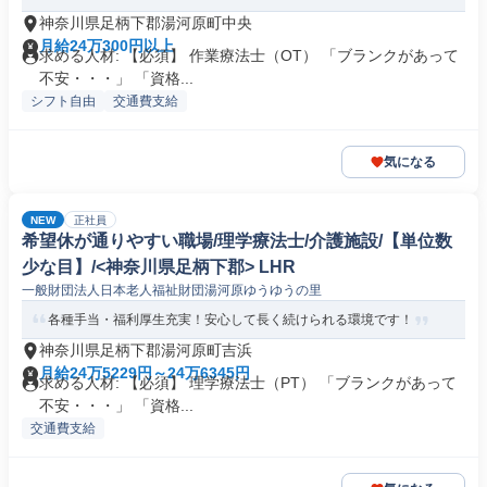
神奈川県足柄下郡湯河原町中央
月給24万300円以上
求める人材: 【必須】 作業療法士（OT） 「ブランクがあって
不安・・・」 「資格...
シフト自由
交通費支給
気になる
NEW
正社員
希望休が通りやすい職場/理学療法士/介護施設/【単位数
少な目】/<神奈川県足柄下郡> LHR
一般財団法人日本老人福祉財団湯河原ゆうゆうの里
各種手当・福利厚生充実！安心して長く続けられる環境です！
神奈川県足柄下郡湯河原町吉浜
月給24万5229円～24万6345円
求める人材: 【必須】 理学療法士（PT） 「ブランクがあって
不安・・・」 「資格...
交通費支給