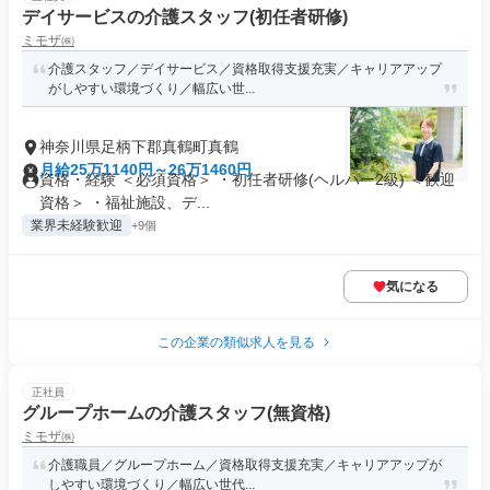
デイサービスの介護スタッフ(初任者研修)
ミモザ㈱
介護スタッフ／デイサービス／資格取得支援充実／キャリアアップ
がしやすい環境づくり／幅広い世...
神奈川県足柄下郡真鶴町真鶴
月給25万1140円～26万1460円
資格・経験 ＜必須資格＞ ・初任者研修(ヘルパー2級) ＜歓迎
資格＞ ・福祉施設、デ...
業界未経験歓迎
+9個
気になる
この企業の類似求人を見る
正社員
グループホームの介護スタッフ(無資格)
ミモザ㈱
介護職員／グループホーム／資格取得支援充実／キャリアアップが
しやすい環境づくり／幅広い世代...