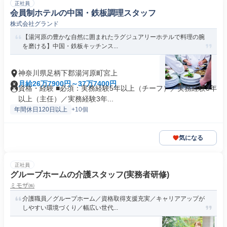
正社員
会員制ホテルの中国・鉄板調理スタッフ
株式会社グランド
【湯河原の豊かな自然に囲まれたラグジュアリーホテルで料理の腕
を磨ける】中国・鉄板キッチンス...
神奈川県足柄下郡湯河原町宮上
月給26万7900円～37万7400円
資格・経験 ■必須：実務経験5年以上（チーフ）／実務経験3年
以上（主任）／実務経験3年...
年間休日120日以上
+10個
気になる
正社員
グループホームの介護スタッフ(実務者研修)
ミモザ㈱
介護職員／グループホーム／資格取得支援充実／キャリアアップが
しやすい環境づくり／幅広い世代...