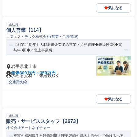
気になる
正社員
個人営業【114】
エヌエス・テック株式会社(営業・労務管理)
【創業54周年】人材派遣企業での営業・労務管理◆未経験OK◆賞
与年3回◆／北上事業所
岩手県北上市
年俸300万円～350万円
求める人材: ・未経験OK
交通費支給
気になる
正社員
販売・サービススタッフ【2673】
株式会社アートネイチャー
充実の福利厚生と研修制度！理美容師の資格を活かして働けるヘア