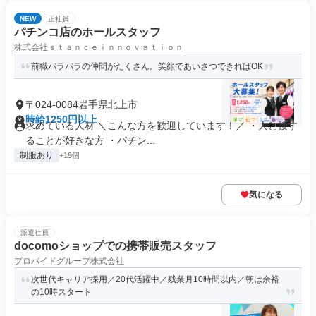
NEW
正社員
パチンコ店のホールスタッフ
株式会社ｓｔａｎｃｅｉｎｎｏｖａｔｉｏｎ
前職バラバラの仲間がたくさん。笑顔であいさつできればOK
〒024-0084岩手県北上市
時給1250円以上
求めている人材 ＼こんな方を歓迎しています！／ ・人と接す
ることが好きな方 ・パチン...
制服あり
+19個
気になる
派遣社員
docomoショップでの携帯販売スタッフ
プロバイドグループ株式会社
次世代キャリア採用／20代活躍中／残業月10時間以内／朝は余裕
の10時スタート