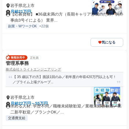
岩手県北上市
月給21万円
【応募資格】 ■36歳未満の方（長期キャリア形成のため、例外
事由3号イによる） 業界...
副業・WワークOK
+22個
気になる
正社員
管理系事務
株式会社トライトエンジニアリング
【 35 歳以下の方】面談1回のみ／初年度の年収420万円以上も可！
／プライム上場グループ...
岩手県北上市
月給22万円～55万円
求める人材: 学歴不問／職種未経験歓迎／業種未経験歓迎／第
二新卒歓迎／ブランクOK／...
交通費支給