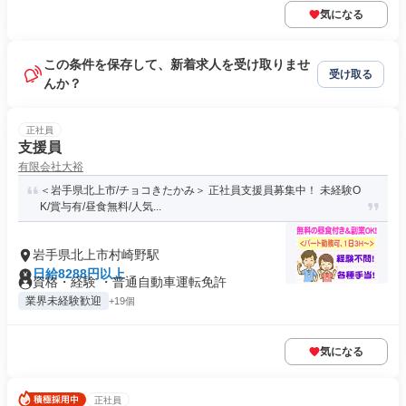
気になる
この条件を保存して、新着求人を受け取りませ
受け取る
んか？
正社員
支援員
有限会社大裕
＜岩手県北上市/チョコきたかみ＞ 正社員支援員募集中！ 未経験O
K/賞与有/昼食無料/人気...
岩手県北上市村崎野駅
日給8288円以上
資格・経験 ・普通自動車運転免許
業界未経験歓迎
+19個
気になる
正社員