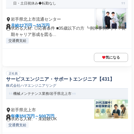
日・土日祝休み◆転勤なし
岩手県北上市流通センター
月給22万円～55万円
求める人材: ◎応募条件 ■35歳以下の方 ┗例外事例3号イ：長
期キャリア形成を図る...
交通費支給
気になる
正社員
サービスエンジニア・サポートエンジニア【431】
株式会社ハマエンジニアリング
機械メンテナンス業務/岩手県北上市
岩手県北上市
年俸350万円～500万円
求める人材: ・未経験OK
交通費支給