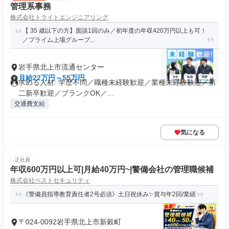
管理系事務
株式会社トライトエンジニアリング
【 35 歳以下の方】面談1回のみ／初年度の年収420万円以上も可！
／プライム上場グループ...
岩手県北上市流通センター
月給22万円～55万円
求める人材: 学歴不問／職種未経験歓迎／業種未経験歓迎／第
二新卒歓迎／ブランクOK／...
交通費支給
気になる
正社員
年収600万円以上可|月給40万円~|警備会社の管理職候補
株式会社ベストセキュリティ
《警備員指導教育責任者2号必須》土日祝休み✨賞与年2回/業績
〒024-0092岩手県北上市新穀町