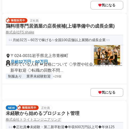
気になる
正社員
鶏料理専門居酒屋の店長候補(上場準備中の成長企業)
株式会社FS.shake
月給32万～60万で稼げる✨全国100店舗以上展開の成長企業
〒024-0031岩手県北上市青柳町
月給32万円～60万円
求めている人材 ⏩資格について ◇学歴や社会人歴不問 ◇第二
新卒歓迎 ◇転職の回数不問...
制服あり
業界未経験歓迎
+29個
気になる
NEW
正社員
未経験から始めるプロジェクト管理
株式会社トライトエンジニアリング
◆正社員◆未経験・第二新卒歓迎◆年収600万円以上可◆年休125