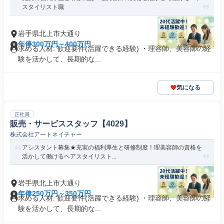
スタイリスト職
岩手県北上市大通り
年俸300万円～400万円
求める人材: 歓迎要件(活躍できる経験) ・理容師、美容師の経
験を活かして、長期的な...
気になる
正社員
販売・サービススタッフ【4029】
株式会社アートネイチャー
アシスタント募集★充実の福利厚生と研修制度！理美容師の資格を
活かして働けるヘアスタイリスト...
岩手県北上市大通り
年俸250万円～350万円
求める人材: 歓迎要件(活躍できる経験) ・理容師、美容師の経
験を活かして、長期的な...