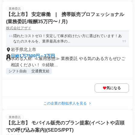
業務委託
【北上市】 安定稼働 | 携帯販売プロフェッショナル
(業務委託/報酬35万円〜 / 月)
株式会社アザド
隠れたコストゼロ！安定して稼ぎ続けたい方に選ばれています！あ
なたのスキルを、業界最高水準の...
岩手県北上市
日給1万7500円～3万円
求める人材: ≪雇用形態≫ 業務委託 やる気のある方もぜひご
相談ください！ ※経験...
シフト自由
交通費支給
気になる
この企業の類似求人を見る
業務委託
【北上市】 モバイル販売のプラン提案(イベントや店頭
での呼び込み案内)(SEDS/PPT)