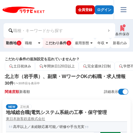
会員登録
ログイン
職種・キーワードから探す
条件保存
勤務地
職種
こだわり条件
雇用形態
年収
新着のみ
1
1
こだわり条件の追加設定を忘れていませんか？
土日祝休み
年間休日120日以上
完全週休2日制
学歴
北上市（岩手県）、副業・WワークOKの転職・求人情報
30
件
1
〜
30
件目を表示中
関連度順
新着順
詳細表示
NEW
正社員
地域総合職|電気システム系統の工事・保守管理
東日本旅客鉄道株式会社
高卒以上／未経験応募可能／研修や手当充実