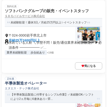
契約社員
ソフトバンクグループの販売・イベントスタッフ
ＳＢモバイルサービス株式会社
未経験歓迎！週休3日／月給25万円以上✨イベントスタッフ
〒024-0000岩手県北上市
月給25万1600円以上
求めている人材 ＼学歴不問！販売/通信業界未経験歓迎／ ▶必
須条件 ━━━━━━ ✅...
業界未経験歓迎
歩合給あり
+19個
気になる
正社員
半導体製造オペレーター
エヌエス・テック株式会社
【半導体製品製造に付帯するシンプル作業】✅未経験OK✅シフト
により2ヵ月毎に6連休あり✅昇...