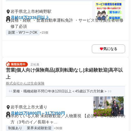
岩手県北上市村崎野駅
月給18万2336円以上
資格・経験 ・普通自動車運転免許 ・サービス管理責任者研修
修了必須
副業・WワークOK
+15個
気になる
正社員
営業|個人向け保険商品|原則転勤なし|未経験歓迎|高卒以
上
株式会社かんぽ生命保険
業種・職種経験不問◎年休120日以上＜45歳以下の方対象＞
岩手県北上市大通り
月給25万6800円～31万350円
求めている人材 未経験歓迎／人物重視 【必須】 ◎45歳以下の
方（3号のイ／長期キャ...
制服あり
業界未経験歓迎
+36個