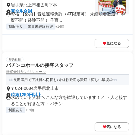
岩手県北上市相去町平林
完全歩合制
資格 【必須】普通運転免許（AT限定可） 未経験者歓迎！ 学
歴不問！経験不問！ 子育...
制服あり
業界未経験歓迎
+14個
気になる
契約社員
パチンコホールの接客スタッフ
株式会社サンリキュール
長期雇用で正社員へ切替も♪未経験歓迎も歓迎！涼しい環境◎
〒024-0084岩手県北上市
時給1250円以上
求めている人材 ＼こんな方を歓迎しています！／ ・人と接す
ることが好きな方 ・パチン...
制服あり
+19個
気になる