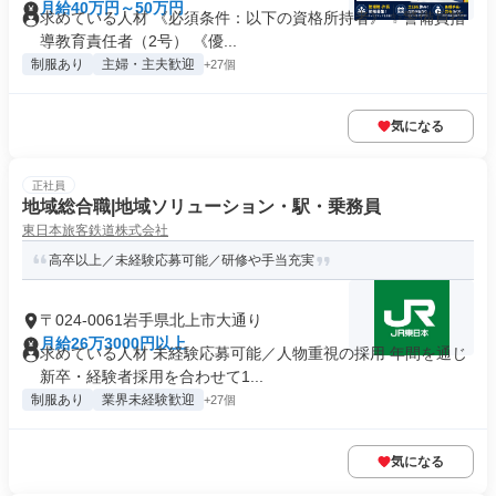
月給40万円～50万円
求めている人材 《必須条件：以下の資格所持者》 ✨警備員指
導教育責任者（2号） 《優...
制服あり
主婦・主夫歓迎
+27個
気になる
正社員
地域総合職|地域ソリューション・駅・乗務員
東日本旅客鉄道株式会社
高卒以上／未経験応募可能／研修や手当充実
〒024-0061岩手県北上市大通り
月給26万3000円以上
求めている人材 未経験応募可能／人物重視の採用 年間を通じ
新卒・経験者採用を合わせて1...
制服あり
業界未経験歓迎
+27個
気になる