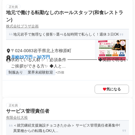
正社員
地元で働ける転勤なしのホールスタッフ(和食レストラ
ン)
株式会社プラザ企画
地元岩手で無理なく接客✨選べる短時間で私らしく！週休３日OK
〒024-0083岩手県北上市柳原町
月給20万円～30万円
求めている人材 ✅：必須条件 ━━━━━━━ ◆笑顔で明るい
ご挨拶ができる方✨ ◆人と...
制服あり
業界未経験歓迎
+25個
気になる
正社員
サービス管理責任者
有限会社大裕
＜就労継続支援施設チョコきたかみ＞ サービス管理責任者募集中!
異業種からの転職もOK/人...