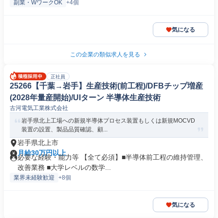
副業・WワークOK
+4個
気になる
この企業の類似求人を見る
正社員
25266【千葉→岩手】生産技術(前工程)/DFBチップ増産
(2028年量産開始)/UIターン 半導体生産技術
古河電気工業株式会社
岩手県北上工場への新規半導体プロセス装置もしくは新規MOCVD
装置の設置、製品品質確認、顧...
岩手県北上市
月給30万円以上
必要な経験・能力等 【全て必須】■半導体前工程の維持管理、
改善業務 ■大学レベルの数学...
業界未経験歓迎
+8個
気になる