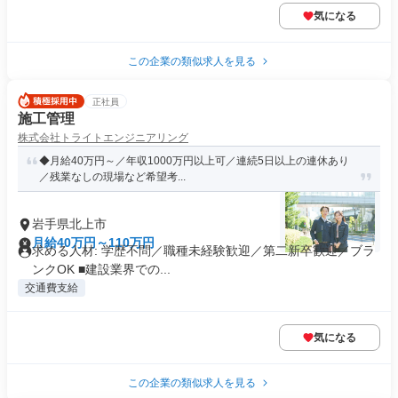
気になる
この企業の類似求人を見る
正社員
施工管理
株式会社トライトエンジニアリング
◆月給40万円～／年収1000万円以上可／連続5日以上の連休あり
／残業なしの現場など希望考...
岩手県北上市
月給40万円～110万円
求める人材: 学歴不問／職種未経験歓迎／第二新卒歓迎／ブラ
ンクOK ■建設業界での...
交通費支給
気になる
この企業の類似求人を見る