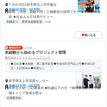
〒024-0012岩手県北上市常盤台
月給20万円～30万円
資格 ＼学歴・経験不問！人物重視の採用です／ ★未経験者歓
迎 ★社会人＆正社員デビュー...
制服あり
業界未経験歓迎
+26個
気になる
正社員
未経験から始めるプロジェクト管理
株式会社トライトエンジニアリング
◆正社員◆未経験・第二新卒歓迎◆年収600万円以上可◆年休125
日・土日祝休み◆転勤なし
岩手県北上市流通センター
月給22万円～55万円
求める人材: ◎応募条件 ■35歳以下の方 ┗例外事例3号イ：長
期キャリア形成を図る...
交通費支給