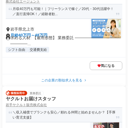
株式会社エージェント
月収40万円も可能！｜フリーランスで稼ぐ／20代・30代活躍中！
／直行直帰OK！／経験者歓...
岩手県北上市
月給40万円～48万円
求める人材: 【雇用形態】 業務委託 ────────────────
──────...
シフト自由
交通費支給
気になる
この企業の類似求人を見る
業務委託
ヤクルトお届けスタッフ
岩手ヤクルト販売株式会社
＼収入補償でブランクも安心／頼れる仲間と始めませんか？【手厚
い育児支援】