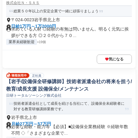
株式会社Ｎ・ＳＡＳ
総業５０年以上の安定企業で一緒に頑張りましょう
〒024-0023岩手県北上市
日給1万円～1万2000円
求めている人材 ◎経験の有無は問いません。明るく元気に挨
拶ができる方 ◎２０代から７０...
業界未経験歓迎
+19個
気になる
正社員
【岩手/設備保全研修講師】技術者派遣会社の将来を担う/
教育/成長支援 設備保全/メンテナンス
日研トータルソーシング株式会社
技術者派遣会社として成長を続ける当社にて、設備保全未経験者に
対する教育研修講師業務です。
岩手県北上市
月給27万円～57万円
必要な経験・能力等 【必須】■設備保全業務経験 ※経験年数
不問 ◇「さまざまな企業で...