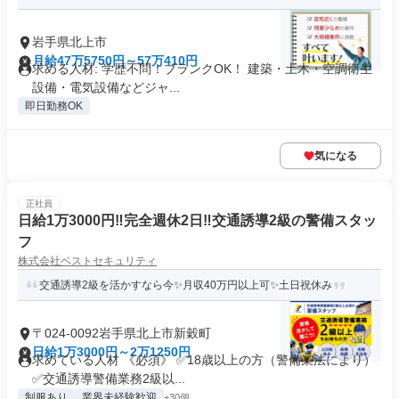
岩手県北上市
月給47万5750円～57万410円
求める人材: 学歴不問！ブランクOK！ 建築・土木・空調衛生
設備・電気設備などジャ...
即日勤務OK
気になる
正社員
日給1万3000円‼完全週休2日‼交通誘導2級の警備スタッ
フ
株式会社ベストセキュリティ
交通誘導2級を活かすなら今✨月収40万円以上可✨土日祝休み
〒024-0092岩手県北上市新穀町
日給1万3000円～2万1250円
求めている人材 《必須》 ✅18歳以上の方（警備業法により）
✅交通誘導警備業務2級以...
制服あり
業界未経験歓迎
+30個