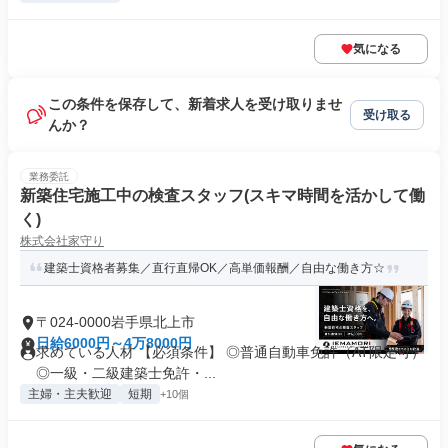
気になる
この条件を保存して、新着求人を受け取りませ
受け取る
んか？
業務委託
新築住宅施工中の検査スタッフ(スキマ時間を活かして働
く)
株式会社家守り
建築士資格者募集／直行直帰OK／高単価報酬／自由な働き方☆
〒024-0000岩手県北上市
日給6000円～4万8000円
求めている人材 【必須条件】 ◎普通自動車免許（AT限定可）
◎一級・二級建築士免許・...
主婦・主夫歓迎
短期
+10個