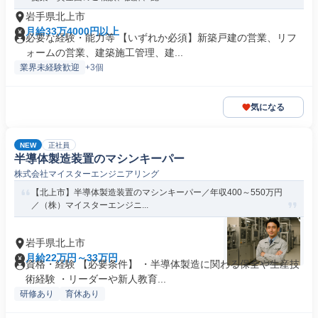
岩手県北上市
月給33万4000円以上
必要な経験・能力等 【いずれか必須】新築戸建の営業、リフ
ォームの営業、建築施工管理、建...
業界未経験歓迎
+3個
気になる
NEW
正社員
半導体製造装置のマシンキーパー
株式会社マイスターエンジニアリング
【北上市】半導体製造装置のマシンキーパー／年収400～550万円
／（株）マイスターエンジニ...
岩手県北上市
月給22万円～33万円
資格・経験 【必要条件】 ・半導体製造に関わる保全や生産技
術経験 ・リーダーや新人教育...
研修あり
育休あり