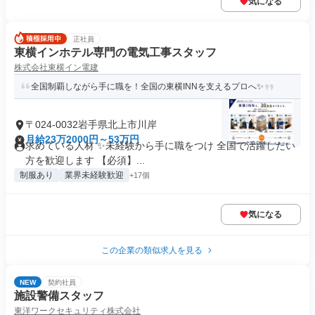
気になる
正社員
東横インホテル専門の電気工事スタッフ
株式会社東横イン電建
全国制覇しながら手に職を！全国の東横INNを支えるプロへ✨
〒024-0032岩手県北上市川岸
月給23万2000円～53万円
求めている人材 ✨未経験から手に職をつけ 全国で活躍したい
方を歓迎します 【必須】...
制服あり
業界未経験歓迎
+17個
気になる
この企業の類似求人を見る
NEW
契約社員
施設警備スタッフ
東洋ワークセキュリティ株式会社