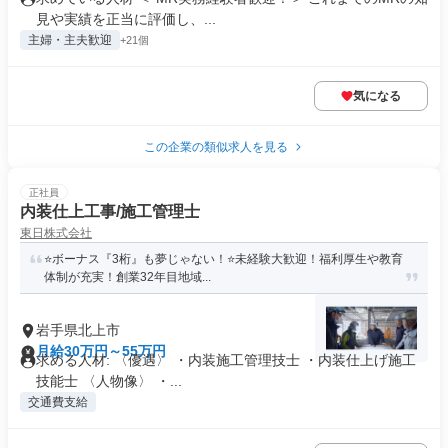
見や実績を正当に評価し、...
主婦・主夫歓迎
+21個
気になる
この企業の類似求人を見る
正社員
内装仕上工事/施工管理士
東日株式会社
⭐ボーナス『3桁』も夢じゃない！⭐未経験大歓迎！福利厚生や教育
体制が充実！創業32年目地域...
岩手県北上市
月給30万円～55万円
求める人材: 〈優遇〉 ・内装施工管理技士 ・内装仕上げ施工
技能士 〈人物像〉 ・...
交通費支給