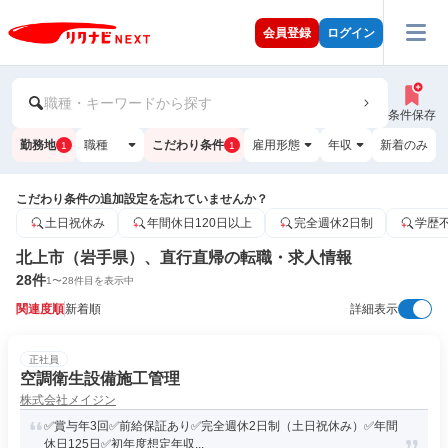
会員登録
ログイン
職種・キーワードから探す
条件保存
勤務地
職種
こだわり条件
雇用形態
年収
新着のみ
1
1
こだわり条件の追加設定を忘れていませんか？
土日祝休み
年間休日120日以上
完全週休2日制
学歴
北上市（岩手県）、直行直帰の転職・求人情報
28
件
1
〜
28
件目を表示中
関連度順
新着順
詳細表示
正社員
空調衛生設備施工管理
株式会社メイジン
✅賞与年3回✅前給保証あり✅完全週休2日制（土日祝休み）✅年間
休日125日✅初年度想定年収...