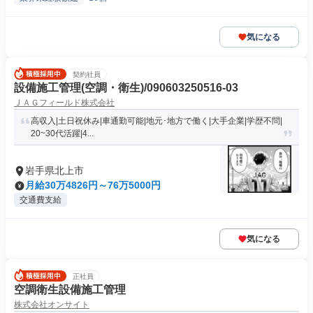
気になる
契約社員
設備施工管理(空調・衛生)/090603250516-03
ＪＡＧフィールド株式会社
高収入|土日祝休み|車通勤可能|地元･地方で働く|大手企業|学歴不問|
20~30代活躍|4...
岩手県北上市
月給30万4826円～76万5000円
交通費支給
気になる
正社員
空調衛生設備施工管理
株式会社オンサイト