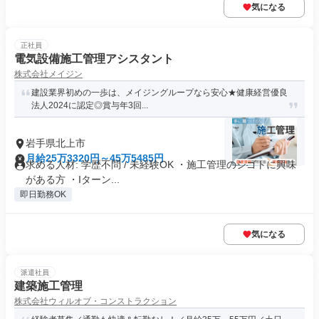
気になる
正社員
電気設備施工管理アシスタント
株式会社メイジン
建設業界初めの一歩は、メイジングループなら安心★健康経営優良
法⼈2024に認定◎賞与年3回...
岩手県北上市
月給25万3320円～45万5485円
求める人材: 学歴不問 / 未経験OK ・施工管理のシゴトに興味
がある方 ・Iターン...
即日勤務OK
気になる
派遣社員
建築施工管理
株式会社ウィルオブ・コンストラクション