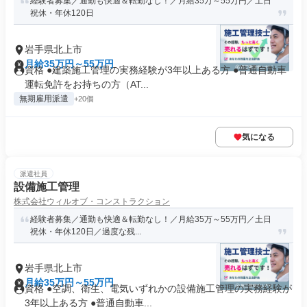
経験者募集／通勤も快適＆転勤なし！／月給35万～55万円／土日
祝休・年休120日
岩手県北上市
月給35万円～55万円
資格 ●建築施工管理の実務経験が3年以上ある方 ●普通自動車
運転免許をお持ちの方（AT...
無期雇用派遣
+20個
気になる
派遣社員
設備施工管理
株式会社ウィルオブ・コンストラクション
経験者募集／通勤も快適＆転勤なし！／月給35万～55万円／土日
祝休・年休120日／過度な残...
岩手県北上市
月給35万円～55万円
資格 ●空調、衛生、電気いずれかの設備施工管理の実務経験が
3年以上ある方 ●普通自動車...