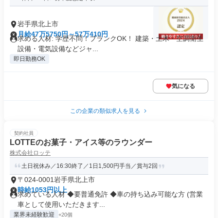
岩手県北上市
月給47万5750円～57万410円
求める人材: 学歴不問！ブランクOK！ 建築・土木・空調衛生
設備・電気設備などジャ...
即日勤務OK
気になる
この企業の類似求人を見る
契約社員
LOTTEのお菓子・アイス等のラウンダー
株式会社ロッテ
土日祝休み／16:30終了／1日1,500円手当／賞与2回
〒024-0001岩手県北上市
時給1053円以上
求めている人材 ◆要普通免許 ◆車の持ち込み可能な方 (営業
車として使用いただきます...
業界未経験歓迎
+20個