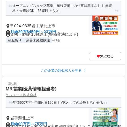
オープニングスタッフ募集！施設警備！力仕事は基本なし！ 無資
格・未経験OK！65歳以上も入...
〒024-0335岩手県北上市
月給20万8450円～23万円
資格・経験 18歳以上(警備業法による)
制服あり
業界未経験歓迎
+21個
気になる
この企業の類似求人を見る
正社員
MR営業(医薬情報担当者)
MIフォース株式会社
年収900万可×年間休日125日！MRとしての経験を活かせる
岩手県北上市
月給60万円～75万円
求めている人材 ＜ MR実務経験者歓迎！＞ これまでのMRの知