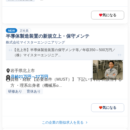
気になる
NEW
正社員
半導体製造装置の新規立上・保守メンテ
株式会社マイスターエンジニアリング
【北上市】半導体製造装置の保守メンテ等／年収350～500万円／
（株）マイスターエンジニア...
岩手県北上市
月給21万円～27万円
資格・経験 【必要条件（MUST）】 下記いずれかに該当する
方 ・理系出身者（機械系o...
研修あり
育休あり
気になる
この企業の類似求人を見る