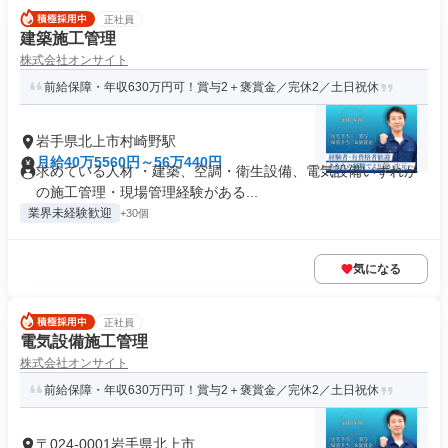
正社員
建築施工管理
株式会社オンサイト
前給保障・年収630万円可！賞与2＋褒賞金／完休2／土日祝休
岩手県北上市村崎野駅
月給40万5560円～56万440円
求めている人材 ・建築、空調・衛生設備、電気設備いずれか
の施工管理・現場管理経験がある...
業界未経験歓迎
+30個
気になる
正社員
電気設備施工管理
株式会社オンサイト
前給保障・年収630万円可！賞与2＋褒賞金／完休2／土日祝休
〒024-0001岩手県北上市