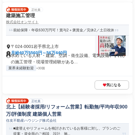
正社員
建築施工管理
株式会社オンサイト
前給保障・年収630万円可！賞与2＋褒賞金／完休2／土日祝休
〒024-0001岩手県北上市
月給40万5560円～56万440円
求めている人材 ・建築、空調・衛生設備、電気設備いずれか
の施工管理・現場管理経験がある...
業界未経験歓迎
+30個
気になる
正社員
北上【経験者採用/リフォーム営業】転勤無/平均年収900
万/評価制度 建築個人営業
住友不動産ハウジング株式会社
■建替えやリフォームを検討されているお客様に対し、プランのご
提案・資金面のご相談、設計、施...