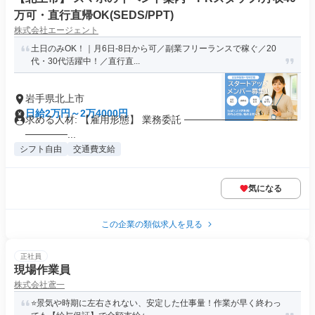
万可・直行直帰OK(SEDS/PPT)
株式会社エージェント
土日のみOK！｜月6日-8日から可／副業フリーランスで稼ぐ／20
代・30代活躍中！／直行直...
岩手県北上市
日給2万円～2万4000円
求める人材: 【雇用形態】 業務委託 ────────────────
──────...
シフト自由
交通費支給
気になる
この企業の類似求人を見る
正社員
現場作業員
株式会社鳶一
⭐景気や時期に左右されない、安定した仕事量！作業が早く終わっ