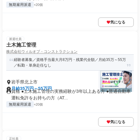
無期雇用派遣
+20個
気になる
派遣社員
土木施工管理
株式会社ウィルオブ・コンストラクション
経験者募集／資格手当最大月8万円・残業代全額／月給35万～55万
／転勤・単身赴任なし
岩手県北上市
月給35万円～55万円
資格 ●土木施工管理の実務経験が3年以上ある方 ●普通自動車
運転免許をお持ちの方（AT...
無期雇用派遣
+20個
気になる
正社員