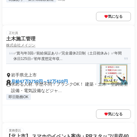
気になる
正社員
土木施工管理
株式会社メイジン
✅賞与年3回✅前給保証あり✅完全週休2日制（土日祝休み）✅年間
休日125日✅初年度想定年収...
岩手県北上市
月給47万5750円～57万410円
求める人材: 学歴不問！ブランクOK！ 建築・土木・空調衛生
設備・電気設備などジャ...
即日勤務OK
気になる
業務委託
【北上市】 スマホのイベント案内・PRスタッフ/月収40