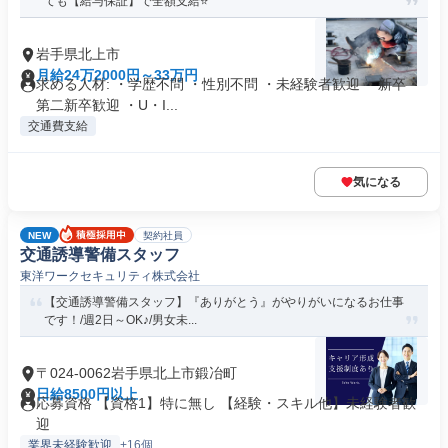
ても【給与保証】で全額支給⭐
岩手県北上市
月給24万2000円～33万円
求める人材: ・学歴不問 ・性別不問 ・未経験者歓迎 ・新卒・
第二新卒歓迎 ・U・I...
交通費支給
気になる
NEW
契約社員
交通誘導警備スタッフ
東洋ワークセキュリティ株式会社
【交通誘導警備スタッフ】『ありがとう』がやりがいになるお仕事
です！/週2日～OK♪/男女未...
〒024-0062岩手県北上市鍛冶町
日給8500円以上
応募資格 【資格1】特に無し 【経験・スキル他】未経験者歓
迎
業界未経験歓迎
+16個