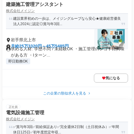
建築施工管理アシスタント
株式会社メイジン
建設業界初めの一歩は、メイジングループなら安心★健康経営優良
法⼈2024に認定◎賞与年3回...
岩手県北上市
月給25万3320円～45万5485円
求める人材: 学歴不問 / 未経験OK ・施工管理のシゴトに興味
がある方 ・Iターン...
即日勤務OK
気になる
この企業の類似求人を見る
正社員
電気設備施工管理
株式会社メイジン
✅賞与年3回✅前給保証あり✅完全週休2日制（土日祝休み）✅年間
休日125日✅初年度想定年収...