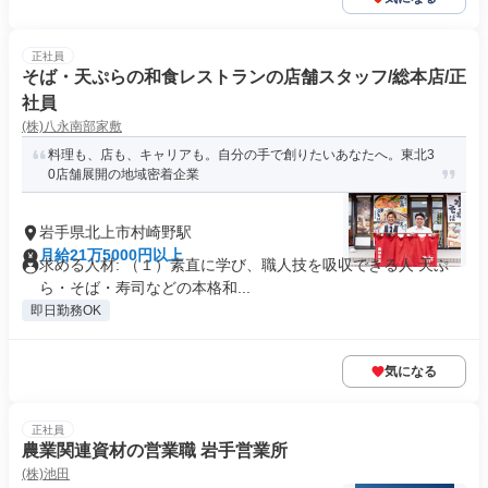
正社員
そば・天ぷらの和食レストランの店舗スタッフ/総本店/正
社員
(株)八永南部家敷
料理も、店も、キャリアも。自分の手で創りたいあなたへ。東北3
0店舗展開の地域密着企業
岩手県北上市村崎野駅
月給21万5000円以上
求める人材: （１）素直に学び、職人技を吸収できる人 天ぷ
ら・そば・寿司などの本格和...
即日勤務OK
気になる
正社員
農業関連資材の営業職 岩手営業所
(株)池田