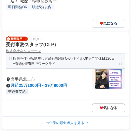
迎！ 職歴・転職回数も一...
即日勤務OK
駅近5分以内
気になる
正社員
受付事務スタッフ(CLP)
株式会社ネクステージ
転居を伴う転勤無し✨完全未経験OK✨ネイルOK✨年間休日120日
+有給休暇5日でワークライ...
岩手県北上市
月給25万1000円～39万8000円
交通費支給
気になる
この企業の類似求人を見る