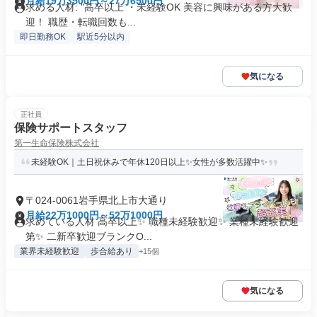
月給19万3500円～27万6500円
求める人材: "高卒以上 ・未経験OK 美容に興味がある方大歓
迎！ 職歴・転職回数も...
即日勤務OK
駅近5分以内
気になる
正社員
保険サポートスタッフ
第一生命保険株式会社
未経験OK｜土日祝休みで年休120日以上✨女性が多数活躍中✨
〒024-0061岩手県北上市大通り
月給22万1000円～52万1000円
求めている人材 高卒以上✨ 職種未経験歓迎✨ 業種未経験歓迎
第✨ 二新卒歓迎ブランクO...
業界未経験歓迎
歩合給あり
+15個
気になる