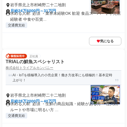
岩手県北上市村崎野二十二地割
月給24万6000円～31万円
求める人材: 必須 ・業界未経験OK 歓迎 食品スーパーや小売店
経験者 中食や百貨...
交通費支給
気になる
正社員
TRIALの鮮魚スペシャリスト
株式会社トライアルカンパニー
AI・IoTを積極導入の小売企業！働き方改革にも積極的！基本定時
上がり！
岩手県北上市村崎野二十二地割
月給28万2000円～40万円
求める人材: 必須 ・生鮮の商品知識・経験がある方 ・仕入れ
ルートや市場に明るい方 ...
交通費支給