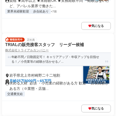
資格 ★高卒以上 ★未経験OK ★実務経験不問 「経験はないけ
ど、アパレル業界で働きた...
業界未経験歓迎
歩合給あり
+7個
気になる
正社員
TRIALの販売接客スタッフ リーダー候補
株式会社トライアルカンパニー
年齢不問／日勤固定可！ キャリアアップ・年収アップを目指せ
る！／小売業等の経験が活かせる／...
岩手県北上市村崎野二十二地割
月給25万8000円～65万円
求める人材: 必須 ・小売業の経験がある方 歓迎 ・店長経験が
ある方（※業態・店舗...
交通費支給
気になる