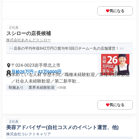
気になる
正社員
スシローの店長候補
株式会社あきんどスシロー
店長の平均年収642万円◎賞与年3回◎チーム一丸の店舗運営！
〒024-0023岩手県北上市
月給26万円～43万6000円
求めている人材 学歴不問／職種未経験歓迎／業種未経験歓迎
／社会人未経験歓迎／第二新卒歓...
制服あり
業界未経験歓迎
+36個
気になる
正社員
美容アドバイザー(自社コスメのイベント運営、他)
株式会社コレクトキャリア