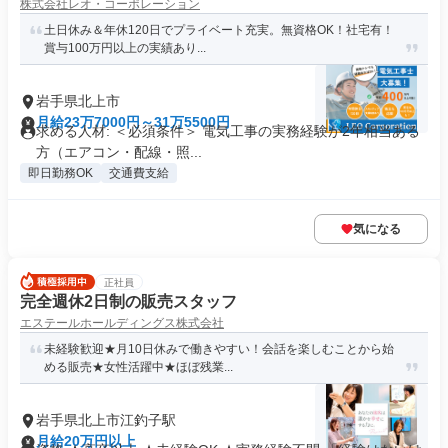
株式会社レオ・コーポレーション
土日休み＆年休120日でプライベート充実。無資格OK！社宅有！
賞与100万円以上の実績あり...
岩手県北上市
月給23万7000円～31万5500円
求める人材: ＜必須条件＞ 電気工事の実務経験が2年相当ある
方（エアコン・配線・照...
即日勤務OK
交通費支給
気になる
正社員
完全週休2日制の販売スタッフ
エステールホールディングス株式会社
未経験歓迎★月10日休みで働きやすい！会話を楽しむことから始
める販売★女性活躍中★ほぼ残業...
岩手県北上市江釣子駅
月給20万円以上