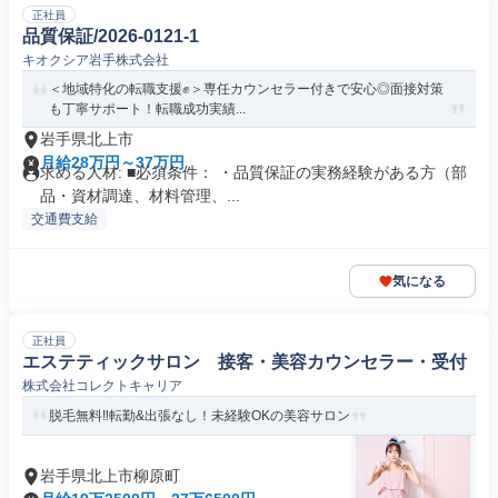
正社員
品質保証/2026-0121-1
キオクシア岩手株式会社
＜地域特化の転職支援✊️＞専任カウンセラー付きで安心◎面接対策
も丁寧サポート！転職成功実績...
岩手県北上市
月給28万円～37万円
求める人材: ■必須条件： ・品質保証の実務経験がある方（部
品・資材調達、材料管理、...
交通費支給
気になる
正社員
エステティックサロン 接客・美容カウンセラー・受付
株式会社コレクトキャリア
脱毛無料‼転勤&出張なし！未経験OKの美容サロン
岩手県北上市柳原町