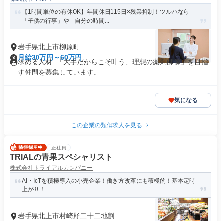
【1時間単位の有休OK】年間休日115日×残業抑制！ツルハなら
「子供の行事」や「自分の時間...
岩手県北上市柳原町
月給30万円～60万円
求める人材: 「大手だからこそ叶う、理想の薬剤師像」を目指
す仲間を募集しています。 ...
気になる
この企業の類似求人を見る
正社員
TRIALの青果スペシャリスト
株式会社トライアルカンパニー
AI・IoTを積極導入の小売企業！働き方改革にも積極的！基本定時
上がり！
岩手県北上市村崎野二十二地割