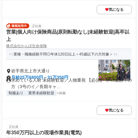
気になる
正社員
営業|個人向け保険商品|原則転勤なし|未経験歓迎|高卒以
上
株式会社かんぽ生命保険
業種・職種経験不問◎年休120日以上＜45歳以下の方対象＞
岩手県北上市大通り
月給25万6800円～31万350円
求めている人材 未経験歓迎／人物重視 【必須】 ◎45歳以下の
方（3号のイ／長期キャ...
制服あり
業界未経験歓迎
+36個
気になる
正社員
年350万円以上の現場作業員(電気)