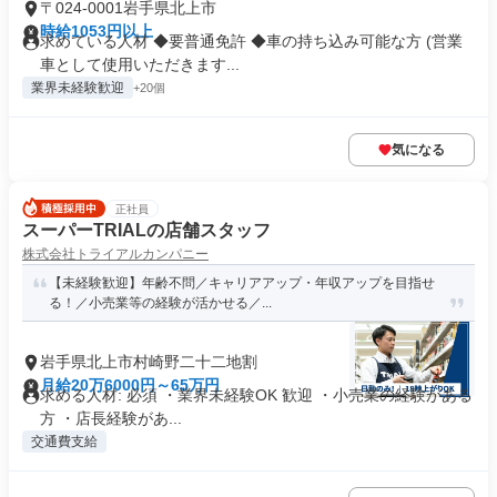
〒024-0001岩手県北上市
時給1053円以上
求めている人材 ◆要普通免許 ◆車の持ち込み可能な方 (営業
車として使用いただきます...
業界未経験歓迎
+20個
気になる
正社員
スーパーTRIALの店舗スタッフ
株式会社トライアルカンパニー
【未経験歓迎】年齢不問／キャリアアップ・年収アップを目指せ
る！／小売業等の経験が活かせる／...
岩手県北上市村崎野二十二地割
月給20万6000円～65万円
求める人材: 必須 ・業界未経験OK 歓迎 ・小売業の経験がある
方 ・店長経験があ...
交通費支給