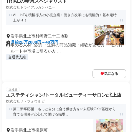
TRIALの精肉スペシャリスト
株式会社トライアルカンパニー
AI・IoTを積極導入の小売企業！働き方改革にも積極的！基本定時
上がり！
岩手県北上市村崎野二十二地割
月給28万2000円～40万円
求める人材: 必須 ・生鮮の商品知識・経験がある方 ・仕入れ
ルートや市場に明るい方 ...
交通費支給
気になる
正社員
エステティシャン/トータルビューティーサロン/北上店
株式会社ザ・フォウルビ
第二新卒応援！もっと自分に合う働き方を✅未経験OK✅基礎から
育てる研修✅安心して働ける職場...
岩手県北上市柳原町