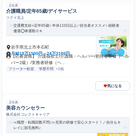
正社員
介護職員/定年65歳/デイサービス
ツクイ北上
交通費支給⭐️定年65歳✨年休110日以上✅️担当者オススメ✨経験者
優遇⭕️車通勤ＯＫ
岩手県北上市本石町
月給19万1500円～24万3100円
【応募資格】 介護福祉士/介護職・ヘルパー/初任者研修（ヘル
パー2級）/実務者研修（ヘ...
フリーター歓迎
学歴不問
+2個
気になる
正社員
美容カウンセラー
株式会社コレクトキャリア
≪職歴・転職回数不問♪≫充実の研修で安心スタート！／自分もキ
レイに脱毛無料♪