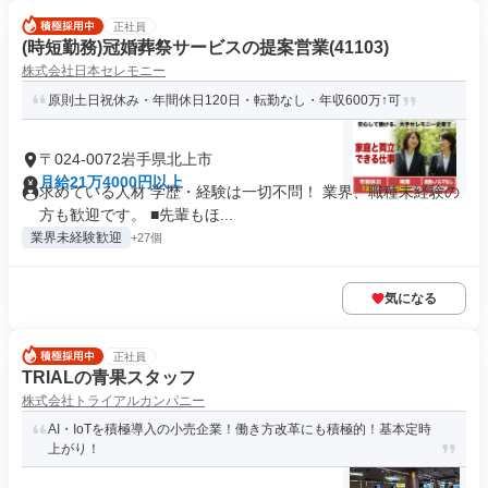
正社員
(時短勤務)冠婚葬祭サービスの提案営業(41103)
株式会社日本セレモニー
原則土日祝休み・年間休日120日・転勤なし・年収600万↑可
〒024-0072岩手県北上市
月給21万4000円以上
求めている人材 学歴・経験は一切不問！ 業界、職種未経験の
方も歓迎です。 ■先輩もほ...
業界未経験歓迎
+27個
気になる
正社員
TRIALの青果スタッフ
株式会社トライアルカンパニー
AI・IoTを積極導入の小売企業！働き方改革にも積極的！基本定時
上がり！