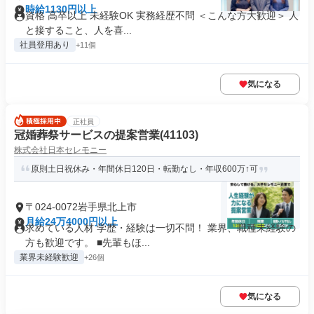
時給1130円以上
資格 高卒以上 未経験OK 実務経歴不問 ＜こんな方大歓迎＞ 人
と接すること、人を喜...
社員登用あり
+11個
気になる
正社員
冠婚葬祭サービスの提案営業(41103)
株式会社日本セレモニー
原則土日祝休み・年間休日120日・転勤なし・年収600万↑可
〒024-0072岩手県北上市
月給24万4000円以上
求めている人材 学歴・経験は一切不問！ 業界、職種未経験の
方も歓迎です。 ■先輩もほ...
業界未経験歓迎
+26個
気になる