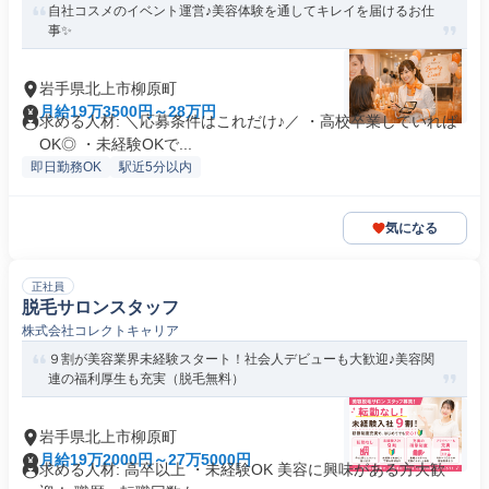
自社コスメのイベント運営♪美容体験を通してキレイを届けるお仕
事✨
岩手県北上市柳原町
月給19万3500円～28万円
求める人材: ＼応募条件はこれだけ♪／ ・高校卒業していれば
OK◎ ・未経験OKで...
即日勤務OK
駅近5分以内
気になる
正社員
脱毛サロンスタッフ
株式会社コレクトキャリア
９割が美容業界未経験スタート！社会人デビューも大歓迎♪美容関
連の福利厚生も充実（脱毛無料）
岩手県北上市柳原町
月給19万2000円～27万5000円
求める人材: 高卒以上 ・未経験OK 美容に興味がある方大歓