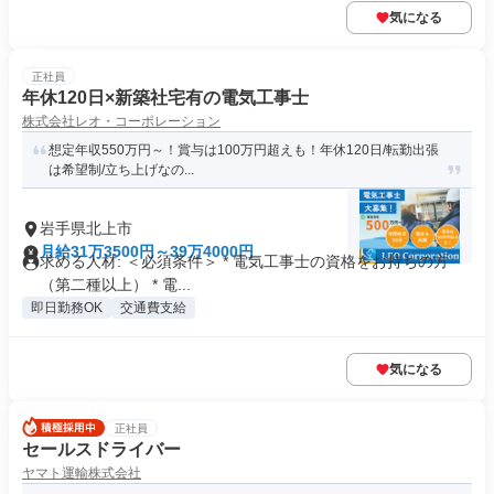
気になる
正社員
年休120日×新築社宅有の電気工事士
株式会社レオ・コーポレーション
想定年収550万円～！賞与は100万円超えも！年休120日/転勤出張
は希望制/立ち上げなの...
岩手県北上市
月給31万3500円～39万4000円
求める人材: ＜必須条件＞ * 電気工事士の資格をお持ちの方
（第二種以上） * 電...
即日勤務OK
交通費支給
気になる
正社員
セールスドライバー
ヤマト運輸株式会社