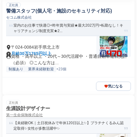
正社員
警備スタッフ(個人宅・施設のセキュリティ対応)
セコム株式会社
室内のお仕事で快適◎<昨年賞与実績★最大202万円>転勤なし！キ
ャリアチェンジ制度充実★2...
〒024-0084岩手県北上市
月給30万1765円以上
資格 ・高卒以上 ・20代～30代活躍中 ・普通自動車運転免許
（必須） ◎こんな方は...
制服あり
業界未経験歓迎
+23個
気になる
正社員
生涯設計デザイナー
第一生命保険株式会社
【未経験OK｜土日祝休みで年休120日以上✨】プラチナくるみん認
定取得✨女性が多数活躍中✨