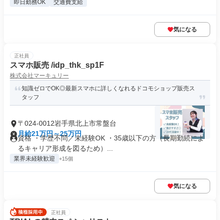
即日勤務OK
交通費支給
気になる
正社員
スマホ販売 /idp_thk_sp1F
株式会社マーキュリー
知識ゼロでOK◎最新スマホに詳しくなれるドコモショップ販売ス
タッフ
〒024-0012岩手県北上市常盤台
月給21万円～25万円
資格 ・学歴不問／未経験OK ・35歳以下の方（長期勤続によ
るキャリア形成を図るため）...
業界未経験歓迎
+15個
気になる
正社員