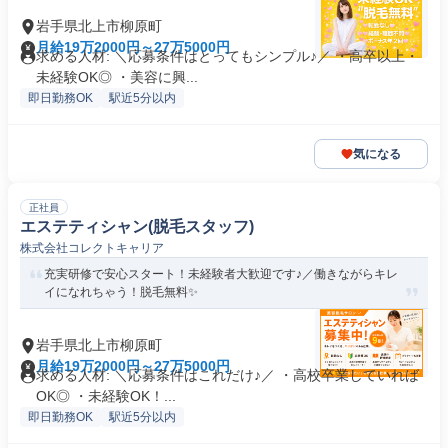
岩手県北上市柳原町
月給19万2000円～27万5000円
求める人材: ＼応募条件はとってもシンプル♪／ ・高卒以上・
未経験OK◎ ・美容に興...
即日勤務OK
駅近5分以内
気になる
正社員
エステティシャン(脱毛スタッフ)
株式会社コレクトキャリア
充実研修で安心スタート！未経験者大歓迎です♪／働きながらキレ
イになれちゃう！脱毛無料✨
岩手県北上市柳原町
月給19万2000円～27万5000円
求める人材: ＼応募条件はこれだけ♪／ ・高校卒業していれば
OK◎ ・未経験OK！...
即日勤務OK
駅近5分以内