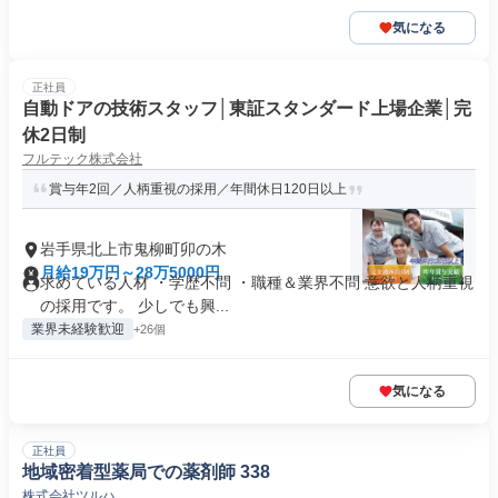
気になる
正社員
自動ドアの技術スタッフ│東証スタンダード上場企業│完
休2日制
フルテック株式会社
賞与年2回／人柄重視の採用／年間休日120日以上
岩手県北上市鬼柳町卯の木
月給19万円～28万5000円
求めている人材 ・学歴不問 ・職種＆業界不問 意欲と人柄重視
の採用です。 少しでも興...
業界未経験歓迎
+26個
気になる
正社員
地域密着型薬局での薬剤師 338
株式会社ツルハ