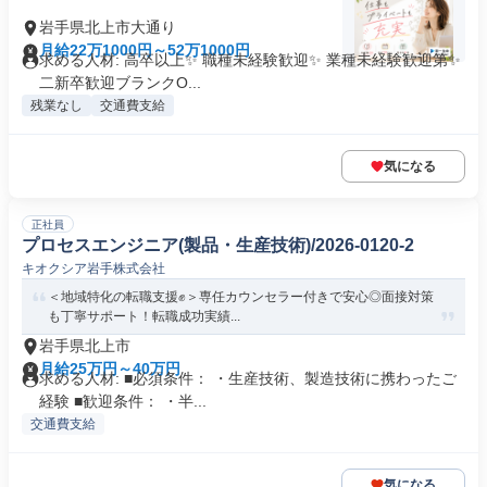
岩手県北上市大通り
月給22万1000円～52万1000円
求める人材: 高卒以上✨ 職種未経験歓迎✨ 業種未経験歓迎第✨
二新卒歓迎ブランクO...
残業なし
交通費支給
気になる
正社員
プロセスエンジニア(製品・生産技術)/2026-0120-2
キオクシア岩手株式会社
＜地域特化の転職支援✊️＞専任カウンセラー付きで安心◎面接対策
も丁寧サポート！転職成功実績...
岩手県北上市
月給25万円～40万円
求める人材: ■必須条件： ・生産技術、製造技術に携わったご
経験 ■歓迎条件： ・半...
交通費支給
気になる