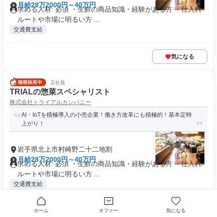
月給28万2000円～40万円
求める人材: 必須 ・生鮮の商品知識・経験がある方 ・仕入れ
ルートや市場に明るい方 ...
交通費支給
気になる
正社員
TRIALの惣菜スペシャリスト
株式会社トライアルカンパニー
AI・IoTを積極導入の小売企業！働き方改革にも積極的！基本定時
上がり！
岩手県北上市村崎野二十二地割
月給28万2000円～40万円
求める人材: 必須 ・生鮮の商品知識・経験がある方 ・仕入れ
ルートや市場に明るい方 ...
交通費支給
ホーム
オファー
気になる
気になる