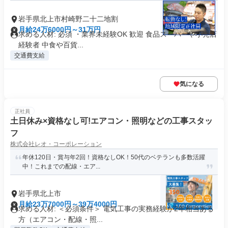
岩手県北上市村崎野二十二地割
月給24万6000円～31万円
求める人材: 必須 ・業界未経験OK 歓迎 食品スーパーや小売店
経験者 中食や百貨...
交通費支給
気になる
正社員
土日休み×資格なし可!エアコン・照明などの工事スタッ
フ
株式会社レオ・コーポレーション
年休120日・賞与年2回！資格なしOK！50代のベテランも多数活躍
中！これまでの配線・エア...
岩手県北上市
月給23万7000円～39万4000円
求める人材: ＜必須条件＞ 電気工事の実務経験が2年相当ある
方（エアコン・配線・照...