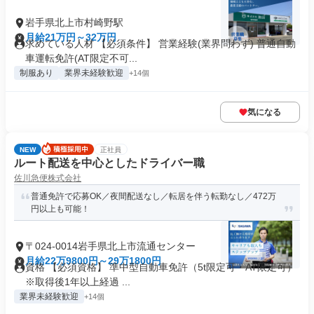
岩手県北上市村崎野駅
月給21万円～32万円
求めている人材 【必須条件】 営業経験(業界問わず) 普通自動
車運転免許(AT限定不可...
制服あり
業界未経験歓迎
+14個
気になる
NEW
正社員
ルート配送を中心としたドライバー職
佐川急便株式会社
普通免許で応募OK／夜間配送なし／転居を伴う転勤なし／472万
円以上も可能！
〒024-0014岩手県北上市流通センター
月給22万9800円～29万1800円
資格 【必須資格】 準中型自動車免許（5t限定可・AT限定可）
※取得後1年以上経過 ...
業界未経験歓迎
+14個