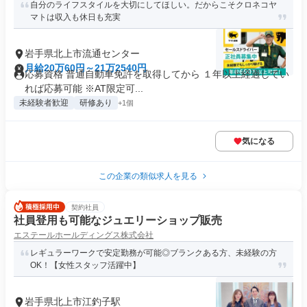
自分のライフスタイルを大切にしてほしい。だからこそクロネコヤ
マトは収入も休日も充実
岩手県北上市流通センター
月給20万60円～21万2540円
応募資格 普通自動車免許を取得してから １年以上経過してい
れば応募可能 ※AT限定可...
未経験者歓迎
研修あり
+1個
気になる
この企業の類似求人を見る
契約社員
社員登用も可能なジュエリーショップ販売
エステールホールディングス株式会社
レギュラーワークで安定勤務が可能◎ブランクある方、未経験の方
OK！【女性スタッフ活躍中】
岩手県北上市江釣子駅