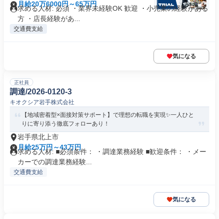
月給20万6000円～65万円
求める人材: 必須 ・業界未経験OK 歓迎 ・小売業の経験がある
方 ・店長経験があ...
交通費支給
気になる
正社員
調達/2026-0120-3
キオクシア岩手株式会社
【地域密着型×面接対策サポート】で理想の転職を実現✨一人ひと
りに寄り添う徹底フォローあり！
岩手県北上市
月給25万円～43万円
求める人材: ■必須条件： ・調達業務経験 ■歓迎条件： ・メー
カーでの調達業務経験...
交通費支給
気になる