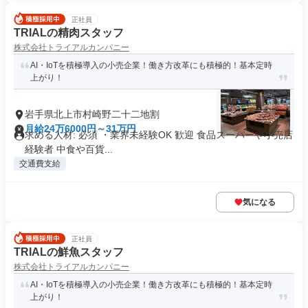
正社員
TRIALの精肉スタッフ
株式会社トライアルカンパニー
AI・IoTを積極導入の小売企業！働き方改革にも積極的！基本定時
上がり！
岩手県北上市村崎野二十二地割
月給24万6000円～31万円
求める人材: 必須 ・業界未経験OK 歓迎 食品スーパーや小売店
経験者 中食や百貨...
交通費支給
気になる
正社員
TRIALの鮮魚スタッフ
株式会社トライアルカンパニー
AI・IoTを積極導入の小売企業！働き方改革にも積極的！基本定時
上がり！