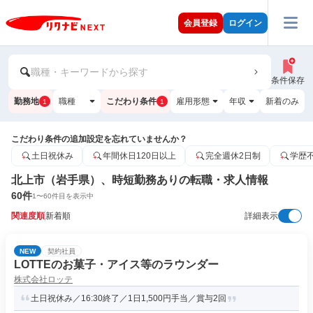
会員登録
ログイン
職種・キーワードから探す
条件保存
勤務地
職種
こだわり条件
雇用形態
年収
新着のみ
1
1
こだわり条件の追加設定を忘れていませんか？
土日祝休み
年間休日120日以上
完全週休2日制
学歴
北上市（岩手県）、時短勤務ありの転職・求人情報
60
件
1
〜
60
件目を表示中
関連度順
新着順
詳細表示
NEW
契約社員
LOTTEのお菓子・アイス等のラウンダー
株式会社ロッテ
土日祝休み／16:30終了／1日1,500円手当／賞与2回