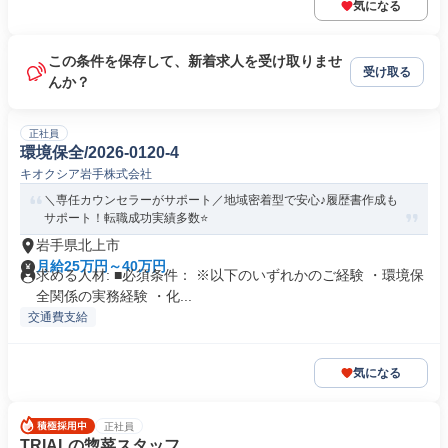
気になる
この条件を保存して、新着求人を受け取りませ
受け取る
んか？
正社員
環境保全/2026-0120-4
キオクシア岩手株式会社
＼専任カウンセラーがサポート／地域密着型で安心♪履歴書作成も
サポート！転職成功実績多数⭐️
岩手県北上市
月給25万円～40万円
求める人材: ■必須条件： ※以下のいずれかのご経験 ・環境保
全関係の実務経験 ・化...
交通費支給
気になる
正社員
TRIALの惣菜スタッフ