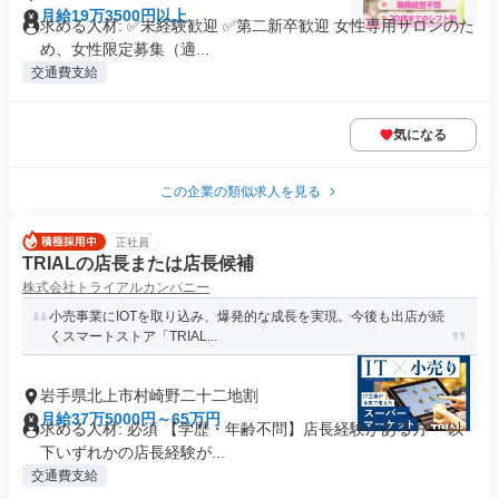
月給19万3500円以上
求める人材: ✅未経験歓迎 ✅第二新卒歓迎 女性専用サロンのた
め、女性限定募集（適...
交通費支給
気になる
この企業の類似求人を見る
正社員
TRIALの店長または店長候補
株式会社トライアルカンパニー
小売事業にIOTを取り込み、爆発的な成長を実現。今後も出店が続
くスマートストア「TRIAL...
岩手県北上市村崎野二十二地割
月給37万5000円～65万円
求める人材: 必須 【学歴・年齢不問】店長経験がある方 ～以
下いずれかの店長経験が...
交通費支給