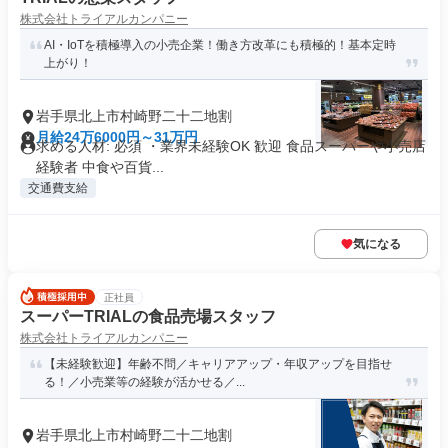
株式会社トライアルカンパニー
AI・IoTを積極導入の小売企業！働き方改革にも積極的！基本定時
上がり！
岩手県北上市村崎野二十二地割
月給24万6000円～31万円
求める人材: 必須 ・業界未経験OK 歓迎 食品スーパーや小売店
経験者 中食や百貨...
交通費支給
気になる
正社員
スーパーTRIALの食品売場スタッフ
株式会社トライアルカンパニー
【未経験歓迎】年齢不問／キャリアアップ・年収アップを目指せ
る！／小売業等の経験が活かせる／...
岩手県北上市村崎野二十二地割