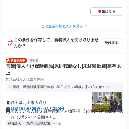
気になる
この企業の類似求人を見る
この条件を保存して、新着求人を受け取りませ
受け取る
んか？
正社員
営業|個人向け保険商品|原則転勤なし|未経験歓迎|高卒以
上
株式会社かんぽ生命保険
業種・職種経験不問◎年休120日以上＜45歳以下の方対象＞
岩手県北上市大通り
月給25万6800円～31万350円
求めている人材 未経験歓迎／人物重視 【必須】 ◎45歳以下の
方（3号のイ／長期キャ...
制服あり
業界未経験歓迎
+36個