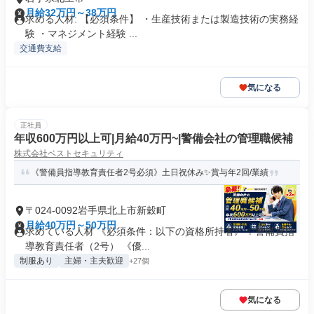
月給32万円～38万円
求める人材: 【必須条件】 ・生産技術または製造技術の実務経
験 ・マネジメント経験 ...
交通費支給
気になる
正社員
年収600万円以上可|月給40万円~|警備会社の管理職候補
株式会社ベストセキュリティ
《警備員指導教育責任者2号必須》土日祝休み✨賞与年2回/業績
〒024-0092岩手県北上市新穀町
月給40万円～50万円
求めている人材 《必須条件：以下の資格所持者》 ✨警備員指
導教育責任者（2号） 《優...
制服あり
主婦・主夫歓迎
+27個
気になる