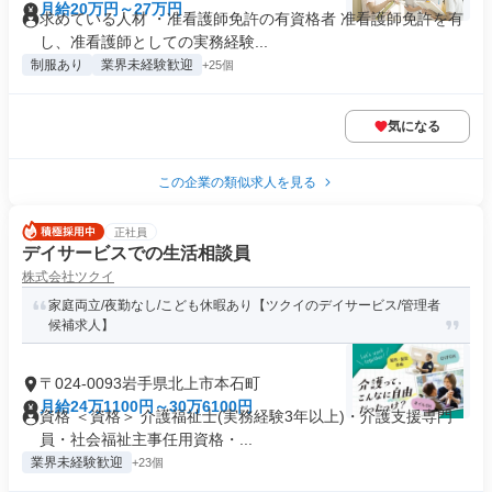
月給20万円～27万円
求めている人材 ・准看護師免許の有資格者 准看護師免許を有
し、准看護師としての実務経験...
制服あり
業界未経験歓迎
+25個
気になる
この企業の類似求人を見る
正社員
デイサービスでの生活相談員
株式会社ツクイ
家庭両立/夜勤なし/こども休暇あり【ツクイのデイサービス/管理者
候補求人】
〒024-0093岩手県北上市本石町
月給24万1100円～30万6100円
資格 ＜資格＞ 介護福祉士(実務経験3年以上)・介護支援専門
員・社会福祉主事任用資格・...
業界未経験歓迎
+23個