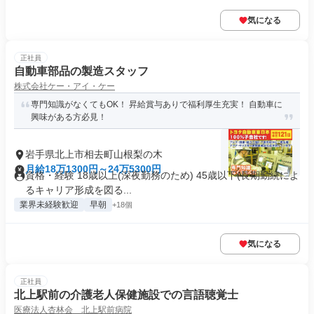
気になる
正社員
自動車部品の製造スタッフ
株式会社ケー・アイ・ケー
専門知識がなくてもOK！ 昇給賞与ありで福利厚生充実！ 自動車に
興味がある方必見！
岩手県北上市相去町山根梨の木
月給18万1300円～24万5300円
資格・経験 18歳以上(深夜勤務のため) 45歳以下(長期勤続によ
るキャリア形成を図る...
業界未経験歓迎
早朝
+18個
気になる
正社員
北上駅前の介護老人保健施設での言語聴覚士
医療法人杏林会 北上駅前病院