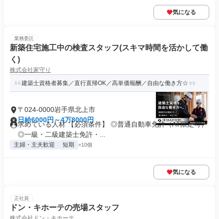
気になる
業務委託
新築住宅施工中の検査スタッフ(スキマ時間を活かして働
く)
株式会社家守り
建築士資格者募集／直行直帰OK／高単価報酬／自由な働き方☆
〒024-0000岩手県北上市
日給6000円～4万8000円
求めている人材 【必須条件】 ◎普通自動車免許（AT限定可）
◎一級・二級建築士免許・...
主婦・主夫歓迎
短期
+10個
気になる
正社員
ドン・キホーテの売場スタッフ
株式会社ドン・キホーテ