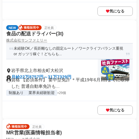
気になる
NEW
正社員
食品の配送ドライバー(3t)
株式会社サンファミリー
未経験OK／長距離なしの固定ルート／ワークライフバランス重視
or ガッツリ稼ぐ！どちらも...
岩手県北上市相去町大松沢
月給22万8757円～31万7329円
資格 【必須条件】 要中型免許 ＊平成19年6月1日までに取得
した 普通自動車免許も...
制服あり
業界未経験歓迎
+29個
気になる
正社員
MR営業(医薬情報担当者)