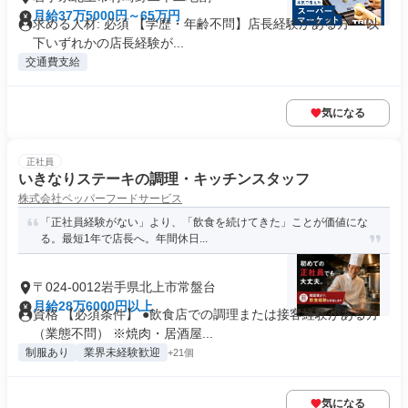
月給37万5000円～65万円
求める人材: 必須 【学歴・年齢不問】店長経験がある方 ～以
下いずれかの店長経験が...
交通費支給
気になる
正社員
いきなりステーキの調理・キッチンスタッフ
株式会社ペッパーフードサービス
「正社員経験がない」より、「飲食を続けてきた」ことが価値にな
る。最短1年で店長へ。年間休日...
〒024-0012岩手県北上市常盤台
月給28万6000円以上
資格 【必須条件】 ●飲食店での調理または接客経験がある方
（業態不問） ※焼肉・居酒屋...
制服あり
業界未経験歓迎
+21個
気になる