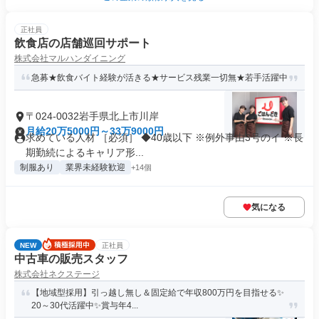
正社員
飲食店の店舗巡回サポート
株式会社マルハンダイニング
急募★飲食バイト経験が活きる★サービス残業一切無★若手活躍中
〒024-0032岩手県北上市川岸
月給20万5000円～33万9000円
求めている人材 ［必須］ ◆40歳以下 ※例外事由3号のイ ※長
期勤続によるキャリア形...
制服あり
業界未経験歓迎
+14個
気になる
NEW
正社員
中古車の販売スタッフ
株式会社ネクステージ
【地域型採用】引っ越し無し＆固定給で年収800万円を目指せる✨
20～30代活躍中✨賞与年4...