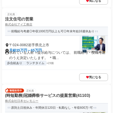
気になる
正社員
注文住宅の営業
株式会社アイ工務店
前職給与考慮◎年収1000万円以上も可◎年末年始16連休あり
〒024-0082岩手県北上市
月給35万円～65万円
求めている人材 ⭐提示給与については、 前職給与・役職考慮
のうえ決定いたします。 ＊職...
歩合給あり
ランチタイム
+23個
気になる
正社員
(時短勤務)冠婚葬祭サービスの提案営業(41103)
株式会社日本セレモニー
原則土日祝休み・年間休日120日・転勤なし・年収600万↑可