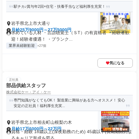
駅チカ♪賞与年2回×住宅・扶養手当など福利厚生充実！
岩手県北上市大通り
月給25万9000円～27万5000円
求めている人材 ・言語聴覚士（ＳT）の有資格者 ・経験者歓
迎！経験者優遇！ ・ブランク...
業界未経験歓迎
+27個
気になる
正社員
部品供給スタッフ
株式会社ケー・アイ・ケー
専門知識がなくてもOK！ 製造業に興味がある方へオススメ！ 安心
安定の正社員！福利厚生充実...
岩手県北上市相去町山根梨の木
月給17万6000円～22万円
資格・経験 18歳以上(深夜勤務のため) 45歳以下(長期勤続によ
るキャリア形成を図る...