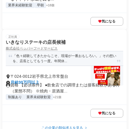
業界未経験歓迎
早朝
+18個
気になる
正社員
いきなりステーキの店長候補
株式会社ペッパーフードサービス
「色々経験してきたからこそ、現場が一番おもしろい。」その想い
を、店長としてもう一度。年間休...
〒024-0012岩手県北上市常盤台
月給30万円以上
資格 【必須条件】 ●飲食店での調理または接客経験がある方
（業態不問） ※焼肉・居酒屋...
制服あり
業界未経験歓迎
+21個
気になる
この企業の類似求人を見る