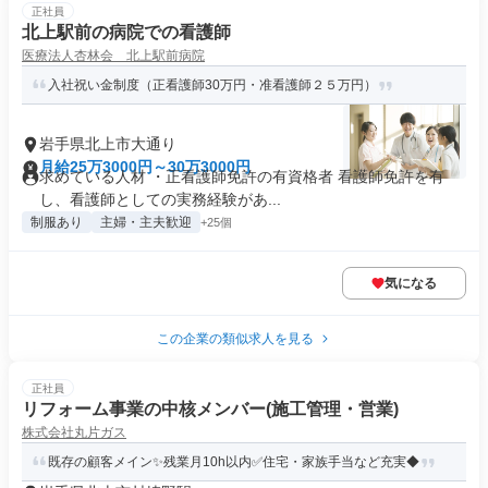
正社員
北上駅前の病院での看護師
医療法人杏林会 北上駅前病院
入社祝い金制度（正看護師30万円・准看護師２５万円）
岩手県北上市大通り
月給25万3000円～30万3000円
求めている人材 ・正看護師免許の有資格者 看護師免許を有
し、看護師としての実務経験があ...
制服あり
主婦・主夫歓迎
+25個
気になる
この企業の類似求人を見る
正社員
リフォーム事業の中核メンバー(施工管理・営業)
株式会社丸片ガス
既存の顧客メイン✨残業月10h以内✅住宅・家族手当など充実◆