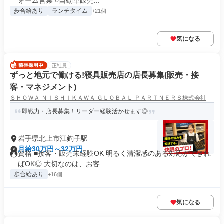
ォーム営業 ○自動車販売...
歩合給あり
ランチタイム
+21個
気になる
正社員
ずっと地元で働ける!寝具販売店の店長募集(販売・接
客・マネジメント)
ＳＨＯＷＡ ＮＩＳＨＩＫＡＷＡ ＧＬＯＢＡＬ ＰＡＲＴＮＥＲＳ株式会社
即戦力・店長募集！リーダー経験活かせます◎
岩手県北上市江釣子駅
月給30万円～32万円
資格 ■接客・販売未経験OK 明るく清潔感のある対応ができれ
ばOK◎ 大切なのは、お客...
歩合給あり
+16個
気になる