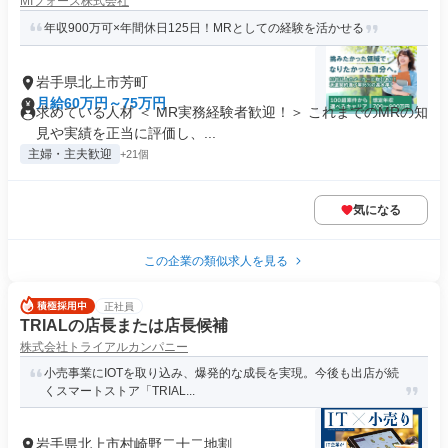
MIフォース株式会社
年収900万可×年間休日125日！MRとしての経験を活かせる
岩手県北上市芳町
月給60万円～75万円
求めている人材 ＜ MR実務経験者歓迎！＞ これまでのMRの知
見や実績を正当に評価し、...
主婦・主夫歓迎
+21個
気になる
この企業の類似求人を見る
正社員
TRIALの店長または店長候補
株式会社トライアルカンパニー
小売事業にIOTを取り込み、爆発的な成長を実現。今後も出店が続
くスマートストア「TRIAL...
岩手県北上市村崎野二十二地割