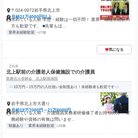
〒024-0072岩手県北上市
月給21万4000円以上
求めている人材 学歴・経験は一切不問！ 業界、職種未経験の
方も歓迎です。 ■先輩もほ...
業界未経験歓迎
+27個
気になる
正社員
北上駅前の介護老人保健施設での介護員
医療法人杏林会 北上駅前病院
10万円～15万円の入社祝い金制度あり！未経験者も歓迎です
岩手県北上市大通り
月給19万7000円～21万6000円
求めている人材 ・介護職員実務者研修修了者お持ちの方 ・実
務経験や資格の有無は問いませ...
制服あり
業界未経験歓迎
+25個