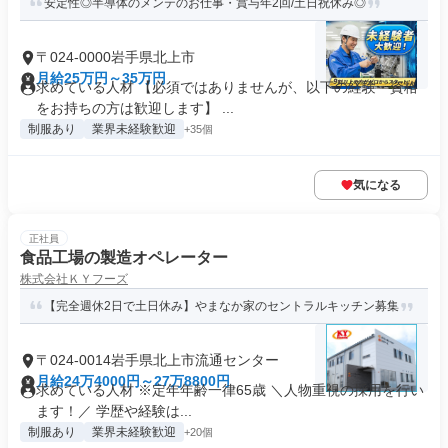
安定性◎半導体のメンテのお仕事・賞与年2回/土日祝休み◎
〒024-0000岩手県北上市
月給25万円～35万円
求めている人材 【必須ではありませんが、以下の経験・資格
をお持ちの方は歓迎します】 ...
制服あり
業界未経験歓迎
+35個
気になる
正社員
食品工場の製造オペレーター
株式会社ＫＹフーズ
【完全週休2日で土日休み】やまなか家のセントラルキッチン募集
〒024-0014岩手県北上市流通センター
月給24万4000円～27万8800円
求めている人材 ※定年年齢一律65歳 ＼人物重視の採用を行い
ます！／ 学歴や経験は...
制服あり
業界未経験歓迎
+20個