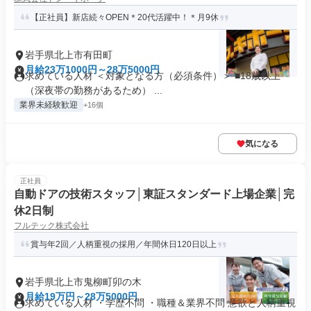
【正社員】新店続々OPEN＊20代活躍中！＊月9休
岩手県北上市有田町
月給23万1000円～28万5000円
求めている人材 ＜対象となる方（必須条件）＞ ■18歳以上
（深夜帯の勤務があるため） ...
業界未経験歓迎
+16個
気になる
正社員
自動ドアの技術スタッフ│東証スタンダード上場企業│完
休2日制
フルテック株式会社
賞与年2回／人柄重視の採用／年間休日120日以上
岩手県北上市鬼柳町卯の木
月給19万円～28万5000円
求めている人材 ・学歴不問 ・職種＆業界不問 意欲と人柄重視