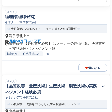
正社員
経理(管理職候補)
キオクシア岩手株式会社
土日祝休み/転勤なし/U・Iターン歓迎/WEB面接可
岩手県北上市
月給50万円～65万円
応募条件 【必須業務経験】 ◯メーカーの原価計算、決算業務
の実務経験 ◯マネジメント経...
転勤なし
住宅手当あり
+2個
気になる
正社員
【品質改善・量産技術】生産技術・製造技術の実務、マ
ネジメント経験必須
キオクシア岩手株式会社
不良解析・改善を中心とした生産技術ポジション
岩手県北上市