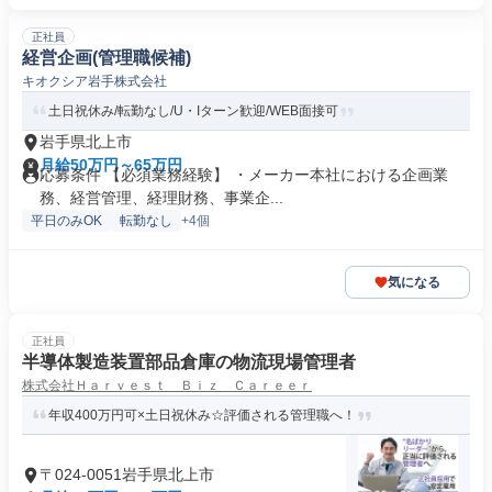
正社員
経営企画(管理職候補)
キオクシア岩手株式会社
土日祝休み/転勤なし/U・Iターン歓迎/WEB面接可
岩手県北上市
月給50万円～65万円
応募条件 【必須業務経験】 ・メーカー本社における企画業
務、経営管理、経理財務、事業企...
平日のみOK
転勤なし
+4個
気になる
正社員
半導体製造装置部品倉庫の物流現場管理者
株式会社Ｈａｒｖｅｓｔ Ｂｉｚ Ｃａｒｅｅｒ
年収400万円可×土日祝休み☆評価される管理職へ！
〒024-0051岩手県北上市