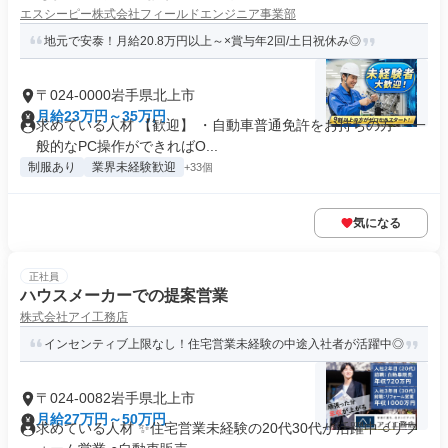
エスシーピー株式会社フィールドエンジニア事業部
地元で安泰！月給20.8万円以上～×賞与年2回/土日祝休み◎
〒024-0000岩手県北上市
月給23万円～35万円
求めている人材 【歓迎】 ・自動車普通免許をお持ちの方 ・一
般的なPC操作ができればO...
制服あり
業界未経験歓迎
+33個
気になる
正社員
ハウスメーカーでの提案営業
株式会社アイ工務店
インセンティブ上限なし！住宅営業未経験の中途入社者が活躍中◎
〒024-0082岩手県北上市
月給27万円～50万円
求めている人材 ✨住宅営業未経験の20代30代が活躍中 ○リフ