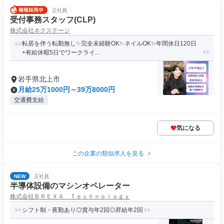
正社員
受付事務スタッフ(CLP)
株式会社ネクステージ
転居を伴う転勤無し✨完全未経験OK✨ネイルOK✨年間休日120日
+有給休暇5日でワークライ...
岩手県北上市
月給25万1000円～39万8000円
交通費支給
気になる
この企業の類似求人を見る
NEW
正社員
半導体設備のマシンオペレーター
株式会社ＢＲＥＸＡ Ｔｅｃｈｎｏｌｏｇｙ
シフト制・夜勤あり◎賞与年2回◎昇給年2回