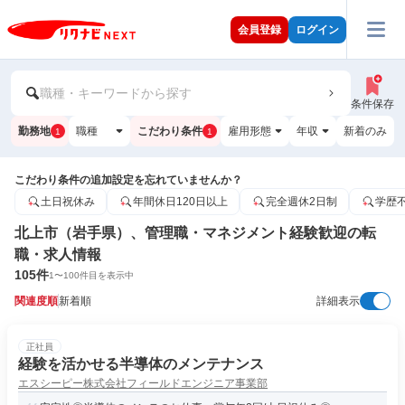
会員登録
ログイン
職種・キーワードから探す
条件保存
勤務地
職種
こだわり条件
雇用形態
年収
新着のみ
1
1
こだわり条件の追加設定を忘れていませんか？
土日祝休み
年間休日120日以上
完全週休2日制
学歴
北上市（岩手県）、管理職・マネジメント経験歓迎の転
職・求人情報
105
件
1
〜
100
件目を表示中
関連度順
新着順
詳細表示
正社員
経験を活かせる半導体のメンテナンス
エスシーピー株式会社フィールドエンジニア事業部