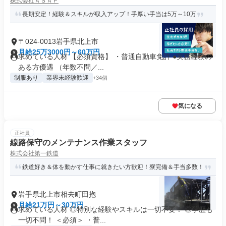
株式会社ＡＳＡＰ
長期安定！経験＆スキルが収入アップ！手厚い手当は5万～10万
〒024-0013岩手県北上市
月給25万3000円～60万円
求めている人材 【必須資格】 ・普通自動車免許 ●実務経験の
ある方優遇 （年数不問／...
制服あり
業界未経験歓迎
+34個
気になる
正社員
線路保守のメンテナンス作業スタッフ
株式会社第一鉄道
鉄道好き＆体を動かす仕事に就きたい方歓迎！寮完備＆手当多数！
岩手県北上市相去町田抱
月給21万円～30万円
求めている人材 ◎特別な経験やスキルは一切不要！ ◎学歴も
一切不問！ ＜必須＞ ・普...