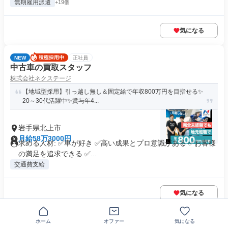
無期雇用派遣
+19個
気になる
NEW
正社員
中古車の買取スタッフ
株式会社ネクステージ
【地域型採用】引っ越し無し＆固定給で年収800万円を目指せる✨
20～30代活躍中✨賞与年4...
岩手県北上市
月給58万3000円
求める人材: ✅車が好き ✅高い成果とプロ意識がある ✅お客様
の満足を追求できる ✅...
交通費支給
気になる
この企業の類似求人を見る
ホーム
オファー
気になる