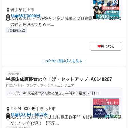
岩手県北上市
月給58万3000円
求める人材: ✅車が好き ✅高い成果とプロ意識がある ✅お客様
の満足を追求できる ✅...
交通費支給
気になる
この企業の類似求人を見る
派遣社員
半導体成膜装置の立上げ・セットアップ_A0148267
株式会社オープンアップネクストエンジニア
30代・40代活躍中／経験者限定／年間休日最大125日
〒024-0000岩手県北上市
月給30万円～55万円
求めている人材 高卒以上/転職回数不問 ★技術・製造経験を活
かしたい方歓迎！ 【下記...