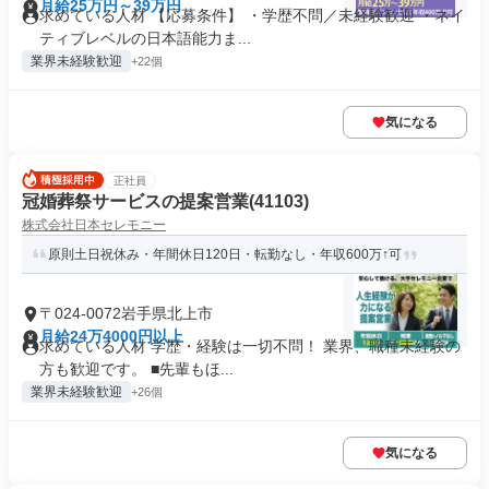
月給25万円～39万円
求めている人材 【応募条件】 ・学歴不問／未経験歓迎 ・ネイ
ティブレベルの日本語能力ま...
業界未経験歓迎
+22個
気になる
正社員
冠婚葬祭サービスの提案営業(41103)
株式会社日本セレモニー
原則土日祝休み・年間休日120日・転勤なし・年収600万↑可
〒024-0072岩手県北上市
月給24万4000円以上
求めている人材 学歴・経験は一切不問！ 業界、職種未経験の
方も歓迎です。 ■先輩もほ...
業界未経験歓迎
+26個
気になる