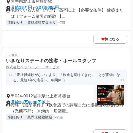
岩手県北上市村崎野駅
月給18万円～33万8000円
求めている人材 【学歴】 高卒以上 【必要な条件】 建築また
はリフォーム業界の経験 【...
制服あり
資格取得支援あり
+7個
気になる
正社員
いきなりステーキの接客・ホールスタッフ
株式会社ペッパーフードサービス
「正社員経験がない」より、「飲食を続けてきた」ことが価値にな
る。最短1年で店長へ。年間休日...
〒024-0012岩手県北上市常盤台
月給28万6000円以上
資格 【必須条件】 ●飲食店での調理または接客経験がある方
（業態不問） ※焼肉・居酒屋...
制服あり
業界未経験歓迎
+21個