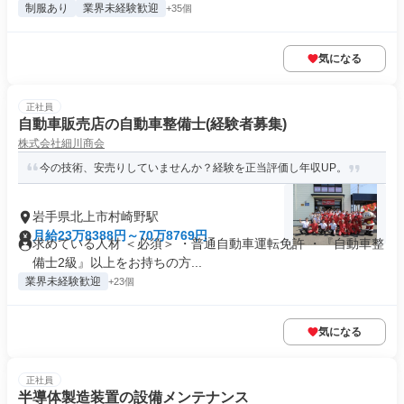
制服あり
業界未経験歓迎
+35個
気になる
正社員
自動車販売店の自動車整備士(経験者募集)
株式会社細川商会
今の技術、安売りしていませんか？経験を正当評価し年収UP。
岩手県北上市村崎野駅
月給23万8388円～70万8769円
求めている人材 ＜必須＞ ・普通自動車運転免許 ・『自動車整
備士2級』以上をお持ちの方...
業界未経験歓迎
+23個
気になる
正社員
半導体製造装置の設備メンテナンス