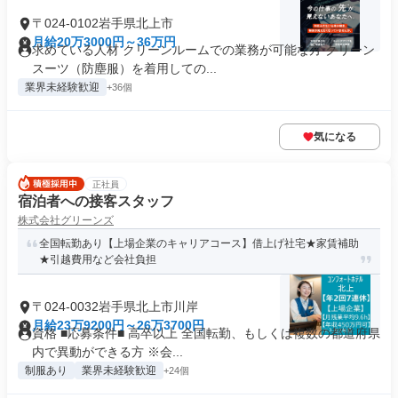
〒024-0102岩手県北上市
月給20万3000円～36万円
求めている人材 クリーンルームでの業務が可能な方 クリーン
スーツ（防塵服）を着用しての...
業界未経験歓迎
+36個
気になる
正社員
宿泊者への接客スタッフ
株式会社グリーンズ
全国転勤あり【上場企業のキャリアコース】借上げ社宅★家賃補助
★引越費用など会社負担
〒024-0032岩手県北上市川岸
月給23万9200円～26万3700円
資格 ■応募条件■ 高卒以上 全国転勤、もしくは複数の都道府県
内で異動ができる方 ※会...
制服あり
業界未経験歓迎
+24個