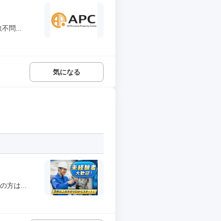
問...
気になる
方は...