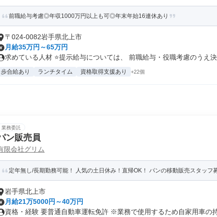
前職給与考慮◎年収1000万円以上も可◎年末年始16連休あり
〒024-0082岩手県北上市
月給35万円～65万円
求めている人材 ⭐提示給与については、 前職給与・役職考慮のうえ決定
歩合給あり
ランチタイム
資格取得支援あり
+22個
業務委託
パン販売員
有限会社グリム
定年無し/長期勤務可能！ 人気の土日休み！直帰OK！ パンの移動販売スタッフ
岩手県北上市
月給21万5000円～40万円
資格・経験 要普通自動車運転免許 ※業務で使用するため自家用車の持ち