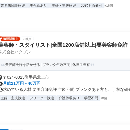
業界未経験歓迎
歩合給あり
主婦・主夫歓迎
60代も応募可
+16個
正社員
美容師・スタイリスト|全国1200店舗以上|要美容師免許
株式会社ハクブン
美容師免許を活かせる│ブランク年数不問│休日手当有
〒024-0023岩手県北上市
月給21万円～40万円
求めている人材 要美容師免許 年齢不問 ブランクある方も、丁寧な研修が
主婦・主夫歓迎
フリーター歓迎
介護休暇あり
学歴不問
+8個