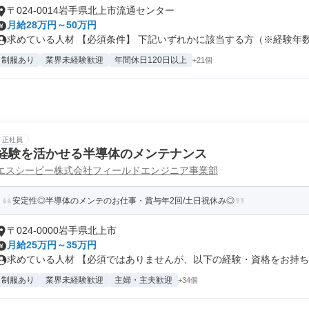
〒024-0014岩手県北上市流通センター
月給28万円～50万円
求めている人材 【必須条件】 下記いずれかに該当する方（※経験年数不
制服あり
業界未経験歓迎
年間休日120日以上
+21個
正社員
経験を活かせる半導体のメンテナンス
エスシーピー株式会社フィールドエンジニア事業部
安定性◎半導体のメンテのお仕事・賞与年2回/土日祝休み◎
〒024-0000岩手県北上市
月給25万円～35万円
求めている人材 【必須ではありませんが、以下の経験・資格をお持ちの
制服あり
業界未経験歓迎
主婦・主夫歓迎
+34個