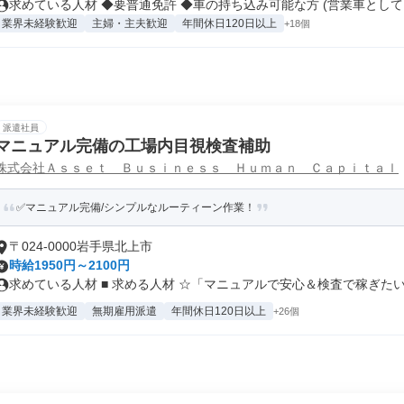
求めている人材 ◆要普通免許 ◆車の持ち込み可能な方 (営業車として..
業界未経験歓迎
主婦・主夫歓迎
年間休日120日以上
+18個
派遣社員
マニュアル完備の工場内目視検査補助
株式会社Ａｓｓｅｔ Ｂｕｓｉｎｅｓｓ Ｈｕｍａｎ Ｃａｐｉｔａｌ
✅マニュアル完備/シンプルなルーティーン作業！
〒024-0000岩手県北上市
時給1950円～2100円
求めている人材 ■ 求める人材 ☆「マニュアルで安心＆検査で稼ぎたい」
業界未経験歓迎
無期雇用派遣
年間休日120日以上
+26個