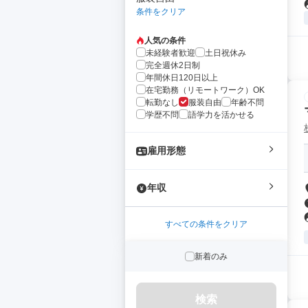
条件をクリア
人気の条件
未経験者歓迎
土日祝休み
完全週休2日制
年間休日120日以上
在宅勤務（リモートワーク）OK
転勤なし
服装自由
年齢不問
学歴不問
語学力を活かせる
雇用形態
年収
すべての条件をクリア
新着のみ
検索