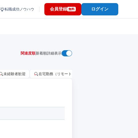
会員登録
ログイン
転職成功ノウハウ
無料
関連度順
新着順
詳細表示
未経験者歓迎
在宅勤務（リモートワーク）OK
家賃補助・住宅手当