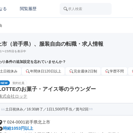
なる
閲覧履歴
求人検索
由
上市（岩手県）、服装自由の転職・求人情報
1
〜
15
件目を表示中
わり条件の追加設定を忘れていませんか？
土日祝休み
年間休日120日以上
完全週休2日制
学歴不問
NEW
契約社員
LOTTEのお菓子・アイス等のラウンダー
株式会社ロッテ
土日祝休み／16:30終了／1日1,500円手当／賞与2回
〒024-0001岩手県北上市
時給1053円以上