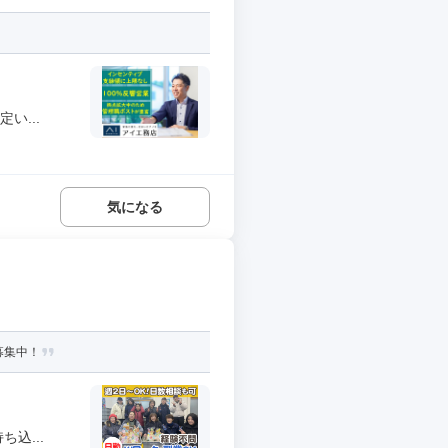
い...
気になる
募集中！
込...