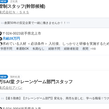
NEW
正社員
管制スタッフ(幹部候補)
株式会社Ｎ・ＳＡＳ
創業50年の安定企業で一緒に働きませんか！！
〒024-0023岩手県北上市
月給28万円
求めている人材 ＜必須条件＞ 入社後、しっかりと研修を実施するため、 
学歴不問
車通勤OK
転勤なし
経験不問
経験者歓迎
夜間
+9個
NEW
契約社員
万SAI堂 クレーンゲーム部門スタッフ
株式会社アバン
【週５勤務】【クレーンゲーム部門】変化を、商売を楽しむ、学べる職場！ワ
〒024-0004岩手県北上市