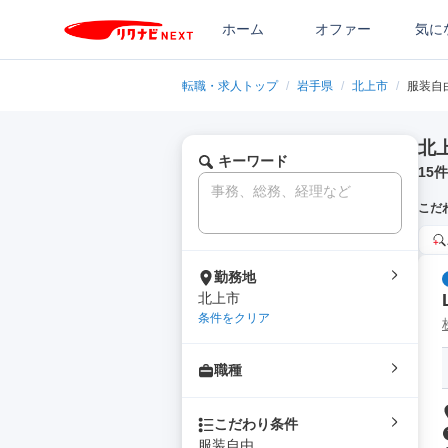
ホーム
オファー
気に
転職・求人トップ
/
岩手県
/
北上市
/
服装自
北
キーワード
15
件
こだ
勤務地
北上市
条件をクリア
職種
こだわり条件
服装自由