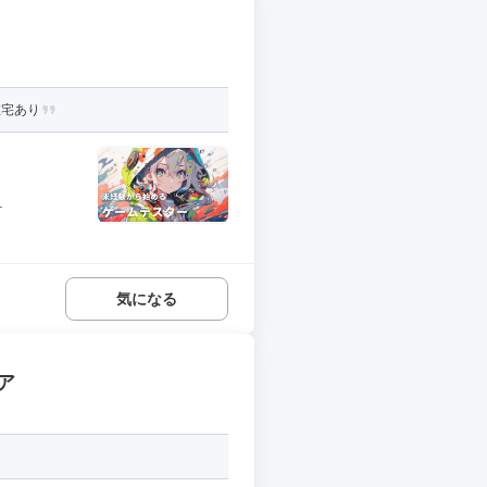
在宅あり
.
気になる
ア