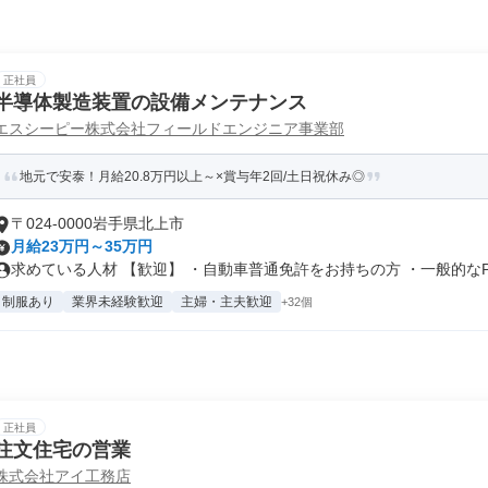
正社員
半導体製造装置の設備メンテナンス
エスシーピー株式会社フィールドエンジニア事業部
地元で安泰！月給20.8万円以上～×賞与年2回/土日祝休み◎
〒024-0000岩手県北上市
月給23万円～35万円
求めている人材 【歓迎】 ・自動車普通免許をお持ちの方 ・一般的なPC
制服あり
業界未経験歓迎
主婦・主夫歓迎
+32個
正社員
注文住宅の営業
株式会社アイ工務店