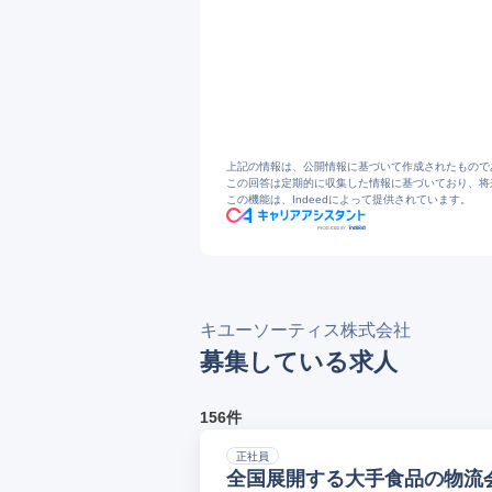
1
事業内容 | キユーソーティス株式会社
2
会社情報/社是・ごあいさつ/キユーソー
3
会社概要 | キユーソーティス株式会社
4
https://k-tis.jp/Office/office4/sanda/Overvi
5
グループ・事業概要 | キユーソーティ
6
キユーソー流通システム【9369】の事業
7
https://assets.minkabu.jp/news/artic
上記の情報は、公開情報に基づいて作成されたもので
この回答は定期的に収集した情報に基づいており、将
この機能は、Indeedによって提供されています。
キユーソーティス株式会社
募集している求人
156件
正社員
全国展開する大手食品の物流会