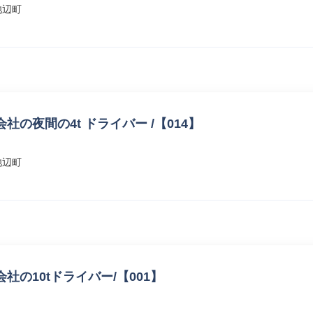
池辺町
の夜間の4t ドライバー /【014】
池辺町
の10tドライバー/【001】