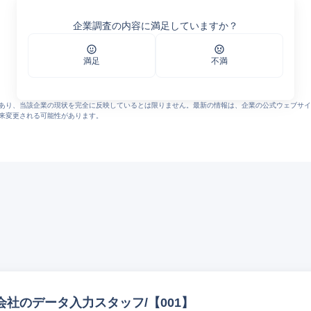
ティス株式会社・キユーソー便
企業調査の内容に満足していますか？
ew/
ス株式会社
満足
不満
内容 - キタイシホン
le_media_content/urn%3Anewsml%3Atdnet.info%3A20260202544973/140120260202
あり、当該企業の現状を完全に反映しているとは限りません。最新の情報は、企業の公式ウェブサイ
来変更される可能性があります。
社のデータ入力スタッフ/【001】