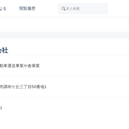
なる
閲覧履歴
求人検索
会社
動車運送事業や倉庫業
市調布ケ丘三丁目50番地1
1