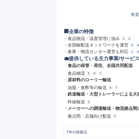
事業
🏢企業の特徴
食品物流・温度管理に強み
1
2
全国輸配送ネットワークを運営
3
4
倉庫・物流センター運営も対応
1
4
💼提供している主力事業/サービ
食品の保管・荷役、全国共同配送
食品物流
5
6
7
原材料のローリー輸送
油脂・食酢等の輸送
6
7
鉄道輸送・大型トレーラーによる大
幹線輸送
5
メーカーへの調達輸送・物流拠点間
拠点間・店舗向け配送
5
7
件の情報元