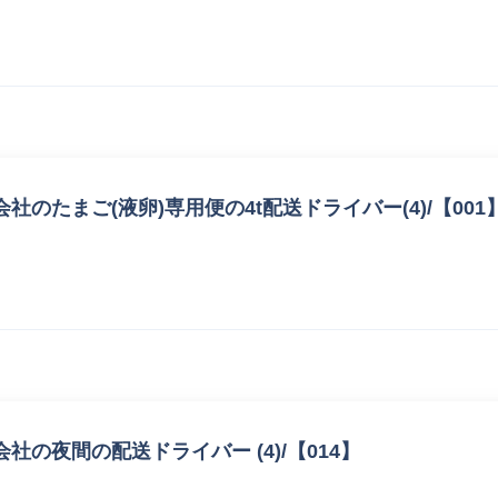
のたまご(液卵)専用便の4t配送ドライバー(4)/【001
の夜間の配送ドライバー (4)/【014】