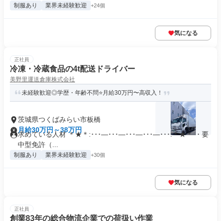
制服あり
業界未経験歓迎
+24個
気になる
正社員
冷凍・冷蔵食品の4t配送ドライバー
美野里運送倉庫株式会社
未経験歓迎◎学歴・年齢不問⭐️月給30万円〜高収入！
茨城県つくばみらい市板橋
月給30万円～38万円
求めている人材 ＊★＊:･･･―･･･―･･･―･･･―･･･:＊★＊ ・要
中型免許（...
制服あり
業界未経験歓迎
+30個
気になる
正社員
創業83年の総合物流企業での荷扱い作業