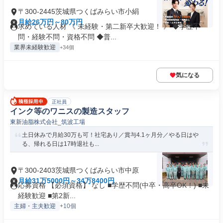
〒300-2445茨城県つくばみらい市小絹
月給26万円～80万円
求めている人材 《 未経験・第二新卒大歓迎！ 》 ◆学歴不
問・経験不問・資格不問 ◆普...
業界未経験歓迎
+34個
気になる
正社員
インク等のワニスの製造スタッフ
東新油脂株式会社_筑波工場
土日休みで月給30万も可！社宅あり／賞与4.1ヶ月分／やる日はや
る、帰れる日は17時退社も...
〒300-2403茨城県つくばみらい市中原
月給31万5000円～34万8400円
応募資格 【必須資格】 なし ■学歴不問(中卒・高卒OK！) ■未
経験歓迎 ■第2新...
主婦・主夫歓迎
+10個