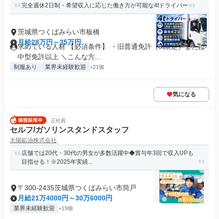
完全週休2日制・希望収入に応じた働き方が可能な4tドライバー
茨城県つくばみらい市板橋
月給28万円～35万円
求めている人材 【必須条件】 ・旧普通免許（8t限定）または
中型免許以上 ＼こんな方...
制服あり
業界未経験歓迎
+21個
気になる
正社員
セルフ/ガソリンスタンドスタッフ
太陽鉱油株式会社
店舗では20代・30代の男女が多数活躍中◆賞与年3回で収入UPも
目指せる！※2025年実績...
〒300-2435茨城県つくばみらい市筒戸
月給21万4000円～30万6000円
業界未経験歓迎
+19個