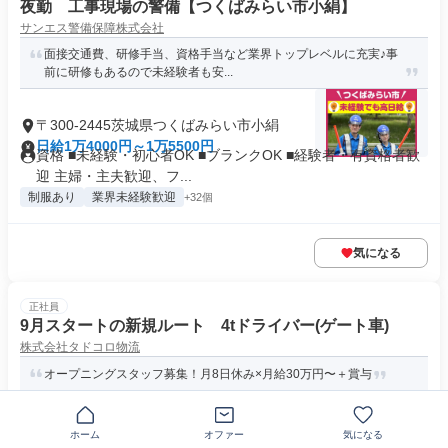
夜勤 工事現場の警備【つくばみらい市小絹】
サンエス警備保障株式会社
面接交通費、研修手当、資格手当など業界トップレベルに充実♪事
前に研修もあるので未経験者も安...
〒300-2445茨城県つくばみらい市小絹
日給1万4000円～1万5500円
資格 ■未経験・初心者OK ■ブランクOK ■経験者・有資格者歓
迎 主婦・主夫歓迎、フ...
制服あり
業界未経験歓迎
+32個
気になる
正社員
9月スタートの新規ルート 4tドライバー(ゲート車)
株式会社タドコロ物流
オープニングスタッフ募集！月8日休み×月給30万円〜＋賞与
〒300-2417茨城県つくばみらい市富士見ヶ
ホーム
オファー
気になる