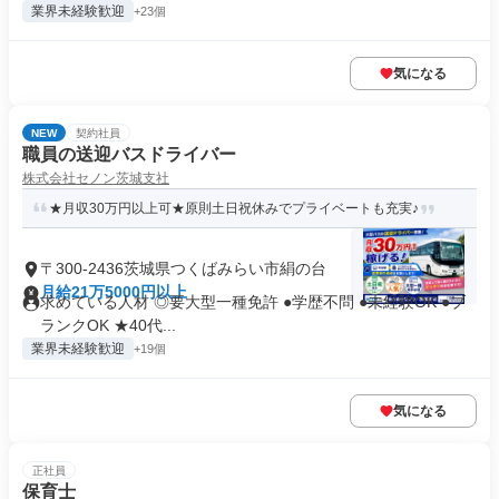
業界未経験歓迎
+23個
気になる
NEW
契約社員
職員の送迎バスドライバー
株式会社セノン茨城支社
★月収30万円以上可★原則土日祝休みでプライベートも充実♪
〒300-2436茨城県つくばみらい市絹の台
月給21万5000円以上
求めている人材 ◎要大型一種免許 ●学歴不問 ●未経験OK ●ブ
ランクOK ★40代...
業界未経験歓迎
+19個
気になる
正社員
保育士