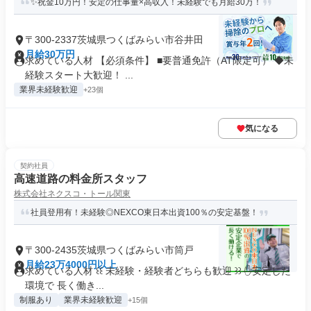
✨祝金10万円！安定の仕事量×高収入！未経験でも月給30万！
〒300-2337茨城県つくばみらい市谷井田
月給30万円
求めている人材 【必須条件】 ■要普通免許（AT限定可） ◆未
経験スタート大歓迎！ ...
業界未経験歓迎
+23個
気になる
契約社員
高速道路の料金所スタッフ
株式会社ネクスコ・トール関東
社員登用有！未経験◎NEXCO東日本出資100％の安定基盤！
〒300-2435茨城県つくばみらい市筒戸
月給23万4000円以上
求めている人材 ꒰꒰ 未経験・経験者どちらも歓迎 ꒱꒱ ✋安定した
環境で 長く働き...
制服あり
業界未経験歓迎
+15個