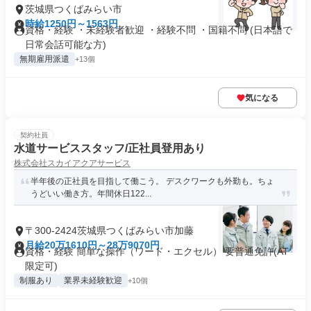
茨城県つくばみらい市
時給1250円～1563円
資格・経験 ・未経験者歓迎 ・経験不問 ・国籍不問 (日本語で
日常会話可能な方)
無期雇用派遣
+13個
気になる
契約社員
水道サービススタッフ/正社員登用あり
株式会社スカイアクアサービス
半年後の正社員を目指して働こう。 デスクワークも外勤も。ちょ
うどいい働き方。年間休日122...
〒300-2424茨城県つくばみらい市加藤
月給20万1610円～28万9070円
資格・経験 簡単な操作（ワード・エクセル） 要普通免許(AT
限定可)
制服あり
業界未経験歓迎
+10個