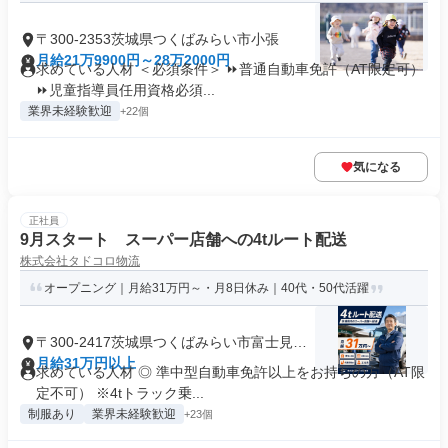
〒300-2353茨城県つくばみらい市小張
月給21万9900円～28万2000円
求めている人材 ＜必須条件＞ ⏩普通自動車免許（AT限定可）
⏩児童指導員任用資格必須...
業界未経験歓迎
+22個
気になる
正社員
9月スタート スーパー店舗への4tルート配送
株式会社タドコロ物流
オープニング｜月給31万円～・月8日休み｜40代・50代活躍
〒300-2417茨城県つくばみらい市富士見ヶ
丘
月給31万円以上
求めている人材 ◎ 準中型自動車免許以上をお持ちの方（AT限
定不可） ※4tトラック乗...
制服あり
業界未経験歓迎
+23個