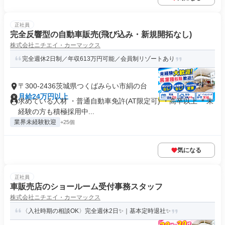
正社員
完全反響型の自動車販売(飛び込み・新規開拓なし)
株式会社ニチエイ・カーマックス
完全週休2日制／年収613万円可能／会員制リゾートあり
〒300-2436茨城県つくばみらい市絹の台
月給24万円以上
求めている人材 ・普通自動車免許(AT限定可) ・高卒以上 ＊未
経験の方も積極採用中...
業界未経験歓迎
+25個
気になる
正社員
車販売店のショールーム受付事務スタッフ
株式会社ニチエイ・カーマックス
〈入社時期の相談OK〉完全週休2日✨｜基本定時退社✨