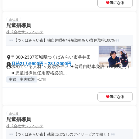
気になる
正社員
児童指導員
株式会社サシノベルテ
【つくばみらい市】独自休暇有/時短勤務あり/育休取得100%
〒300-2337茨城県つくばみらい市谷井田
月給21万9900円～28万2000円
求めている人材 ＜必須条件＞ ⏩普通自動車免許（AT限定可）
⏩児童指導員任用資格必須...
主婦・主夫歓迎
+17個
気になる
正社員
児童指導員
株式会社サシノベルテ
【つくばみらい市】残業ほぼなしのデイサービスで働く！