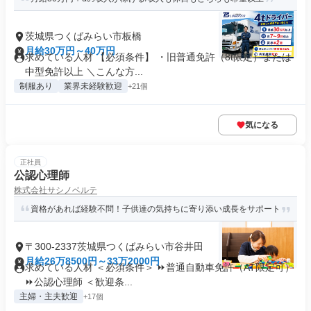
茨城県つくばみらい市板橋
月給30万円～40万円
求めている人材 【必須条件】 ・旧普通免許（8t限定）または
中型免許以上 ＼こんな方...
制服あり
業界未経験歓迎
+21個
気になる
正社員
公認心理師
株式会社サシノベルテ
資格があれば経験不問！子供達の気持ちに寄り添い成長をサポート
〒300-2337茨城県つくばみらい市谷井田
月給26万8500円～33万2000円
求めている人材 ＜必須条件＞ ⏩普通自動車免許（AT限定可）
⏩公認心理師 ＜歓迎条...
主婦・主夫歓迎
+17個