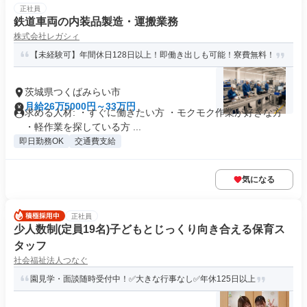
正社員
鉄道車両の内装品製造・運搬業務
株式会社レガシィ
【未経験可】年間休日128日以上！即働き出しも可能！寮費無料！
茨城県つくばみらい市
月給26万5000円～33万円
求める人材: ・すぐに働きたい方 ・モクモク作業が好きな方
・軽作業を探している方 ...
即日勤務OK
交通費支給
気になる
正社員
少人数制(定員19名)子どもとじっくり向き合える保育ス
タッフ
社会福祉法人つなぐ
園見学・面談随時受付中！✅大きな行事なし✅年休125日以上