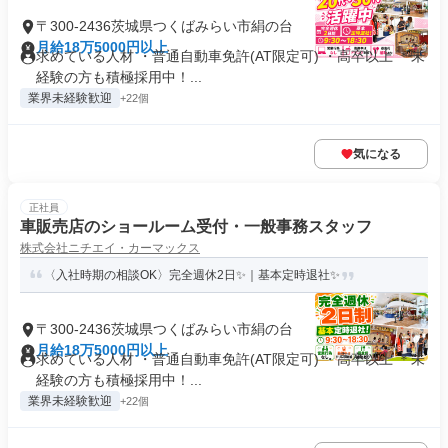
〒300-2436茨城県つくばみらい市絹の台
月給18万5000円以上
求めている人材 ・普通自動車免許(AT限定可) ・高卒以上 ＊未
経験の方も積極採用中！...
業界未経験歓迎
+22個
気になる
正社員
車販売店のショールーム受付・一般事務スタッフ
株式会社ニチエイ・カーマックス
〈入社時期の相談OK〉完全週休2日✨｜基本定時退社✨
〒300-2436茨城県つくばみらい市絹の台
月給18万5000円以上
求めている人材 ・普通自動車免許(AT限定可) ・高卒以上 ＊未
経験の方も積極採用中！...
業界未経験歓迎
+22個