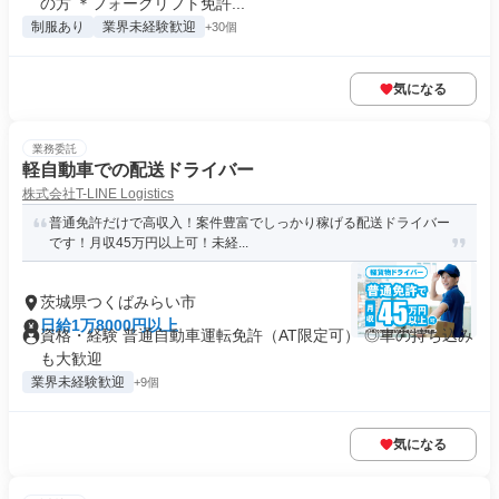
の方 ＊フォークリフト免許...
制服あり
業界未経験歓迎
+30個
気になる
業務委託
軽自動車での配送ドライバー
株式会社T-LINE Logistics
普通免許だけで高収入！案件豊富でしっかり稼げる配送ドライバー
です！月収45万円以上可！未経...
茨城県つくばみらい市
日給1万8000円以上
資格・経験 普通自動車運転免許（AT限定可） ◎車の持ち込み
も大歓迎
業界未経験歓迎
+9個
気になる