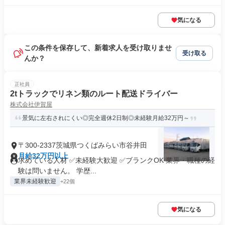
気になる
この条件を保存して、新着求人を受け取りませ
受け取る
んか？
正社員
2tトラックでリネン類のルート配送ドライバー
株式会社伊賀屋
景気に左右されにくい◎完全週休2日制◎未経験月給32万円～
〒300-2337茨城県つくばみらい市谷井田
月給32万円以上
求めている人材 ✅未経験大歓迎 ✅ブランクOK 業界・職種の経
験は問いません。 学歴...
業界未経験歓迎
+22個
気になる