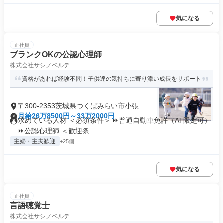
気になる
正社員
ブランクOKの公認心理師
株式会社サシノベルテ
資格があれば経験不問！子供達の気持ちに寄り添い成長をサポート
〒300-2353茨城県つくばみらい市小張
月給26万8500円～33万2000円
求めている人材 ＜必須条件＞ ⏩普通自動車免許（AT限定可）
⏩公認心理師 ＜歓迎条...
主婦・主夫歓迎
+25個
気になる
正社員
言語聴覚士
株式会社サシノベルテ