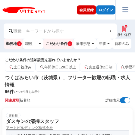
会員登録
ログイン
職種・キーワードから探す
条件保存
勤務地
職種
こだわり条件
雇用形態
年収
新着のみ
1
1
こだわり条件の追加設定を忘れていませんか？
土日祝休み
年間休日120日以上
完全週休2日制
学歴
つくばみらい市（茨城県）、フリーター歓迎の転職・求人
情報
96
件
1
〜
96
件目を表示中
関連度順
新着順
詳細表示
正社員
ダスキンの清掃スタッフ
アートビルディング株式会社