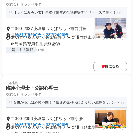
株式会社サシノベルテ
【つくばみらい市】事務作業無の放課後等デイサービスで働く！
〒300-2337茨城県つくばみらい市谷井田
月給21万9900円～28万2000円
求めている人材 ＜必須条件＞ ⏩普通自動車免許（AT限定可）
⏩児童指導員任用資格必須...
主婦・主夫歓迎
+17個
気になる
正社員
臨床心理士・公認心理士
株式会社サシノベルテ
資格があれば経験不問！子供達の気持ちに寄り添い成長をサポート
〒300-2353茨城県つくばみらい市小張
月給26万8200円～33万2000円
求めている人材 ＜必須条件＞ ⏩普通自動車免許（AT限定可）