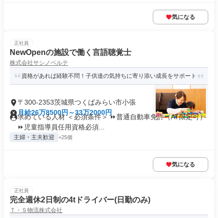
気になる
正社員
NewOpenの施設で働く言語聴覚士
株式会社サシノベルテ
資格があれば経験不問！子供達の気持ちに寄り添い成長をサポート
〒300-2353茨城県つくばみらい市小張
月給26万8500円～33万2000円
求めている人材 ＜必須条件＞ ⏩普通自動車免許（AT限定可）
⏩児童指導員任用資格必須...
主婦・主夫歓迎
+25個
気になる
正社員
完全週休2日制の4tドライバー(日勤のみ)
Ｔ・Ｓ物流株式会社