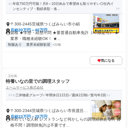
年収750万円可能！月8～10日休みで希望休も取りやすい◎社内イ
ンセンティブ・勤続表彰・各...
〒300-2445茨城県つくばみらい市小絹
月給20万円～40万円
資格 ★学歴・経歴不問 ★要普通自動車免許（AT限定可） ★
業界・職種未経験OK！ ★...
制服あり
業界未経験歓迎
+22個
気になる
正社員
特養いなの里での調理スタッフ
エームサービス株式会社
✨三井物産グループ✅年間休日122日✅週休2日制✅賞与年2回
〒300-2344茨城県つくばみらい市長渡呂新
田
月給23万円～25万円
求めている人材 レストランなど何かしらの調理経験ある方 資
格不問！調理師免許は不要です...