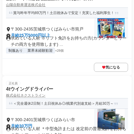
山陽自動車運送株式会社
賞与昨年平均89万円！土日祝休みで安定！充実した福利厚生！
〒300-2435茨城県つくばみらい市筒戸
月給25万5000円以上
求めている人材 ※リフト免許をお持ちの方(カウンターとリー
チの両方を使用致します) ...
制服あり
業界未経験歓迎
+28個
気になる
正社員
4tウイングドライバー
株式会社ネクストライン
＜完全週休2日制！土日祝休み◎/残業代別途支給＞月給30万～
〒300-2401茨城県つくばみらい市
月給30万円
求めている人材 ＊中型免許または 改定前の普通免許をお持ち