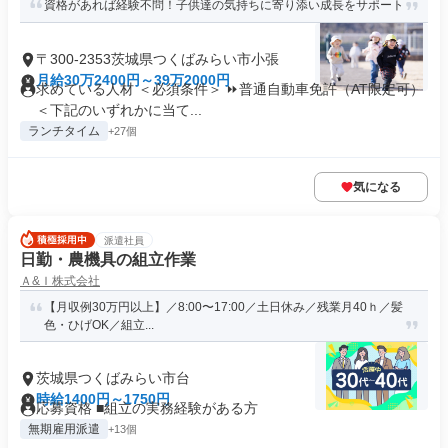
資格があれば経験不問！子供達の気持ちに寄り添い成長をサポート
〒300-2353茨城県つくばみらい市小張
月給30万2400円～39万2000円
求めている人材 ＜必須条件＞ ⏩普通自動車免許（AT限定可）
＜下記のいずれかに当て...
ランチタイム
+27個
気になる
派遣社員
日勤・農機具の組立作業
Ａ&Ｉ株式会社
【月収例30万円以上】／8:00〜17:00／土日休み／残業月40ｈ／髪
色・ひげOK／組立...
茨城県つくばみらい市台
時給1400円～1750円
応募資格 ■組立の実務経験がある方
無期雇用派遣
+13個