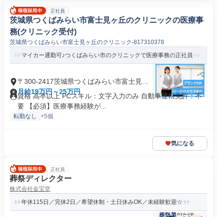
正社員
茨城県つくばみらい市富士見ヶ丘のクリニックの医療事
務(クリニック受付)
茨城県つくばみらい市富士見ヶ丘のクリニック-817310378
マイカー通勤可♪つくばみらい市のクリニックで医療事務の正社員
〒300-2417茨城県つくばみらい市富士見ヶ
丘
月給19万円～25万円
資格 高卒以上 PCスキル：文字入力のみ 自動車運転免許：不
要 【必須】医療事務経験が...
転勤なし
+5個
気になる
正社員
葬祭ディレクター
株式会社金宝堂
年休115日／完休2日／希望休制・土日休みOK／未経験歓迎☆