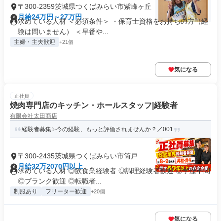
〒300-2359茨城県つくばみらい市紫峰ヶ丘
月給24万円～27万円
求めている人材 ＜必須条件＞ ・保育士資格をお持ちの方（経
験は問いません） ＜早番や...
主婦・主夫歓迎
+21個
気になる
正社員
焼肉専門店のキッチン・ホールスタッフ|経験者
有限会社太田商店
経験者募集✨今の経験、もっと評価されませんか？／001
〒300-2435茨城県つくばみらい市筒戸
月給32万2070円以上
求めている人材 ◎飲食業経験者 ◎調理経験者歓迎 ◎学歴不問
◎ブランク歓迎 ◎転職者...
制服あり
フリーター歓迎
+20個
気になる