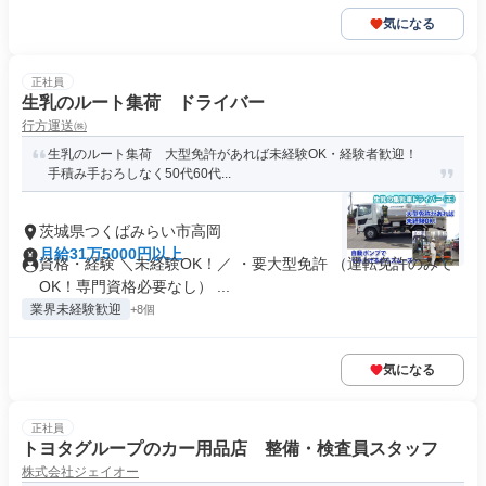
気になる
正社員
生乳のルート集荷 ドライバー
行方運送㈱
生乳のルート集荷 大型免許があれば未経験OK・経験者歓迎！
手積み手おろしなく50代60代...
茨城県つくばみらい市高岡
月給31万5000円以上
資格・経験 ＼未経験OK！／ ・要大型免許 （運転免許のみで
OK！専門資格必要なし） ...
業界未経験歓迎
+8個
気になる
正社員
トヨタグループのカー用品店 整備・検査員スタッフ
株式会社ジェイオー