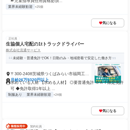
⏩児童指導員任用資格必須...
業界未経験歓迎
+25個
気になる
正社員
生協個人宅配の1tトラックドライバー
株式会社流通サービス
未経験・普通免許でOK！日勤のみ・地域密着で安定した働き方
〒300-2408茨城県つくばみらい市福岡工業
団地
月給26万9320円以上
求めている人材 【求める人材】 ◎要普通免許 ※ＡＴ限定免許
可 ◆免許取得1年以上 ...
制服あり
業界未経験歓迎
+24個
気になる
契約社員