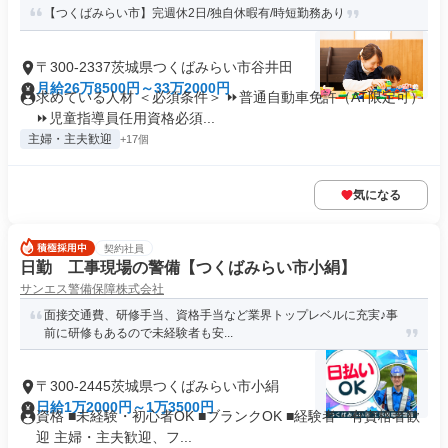
【つくばみらい市】完週休2日/独自休暇有/時短勤務あり
〒300-2337茨城県つくばみらい市谷井田
月給26万8500円～33万2000円
求めている人材 ＜必須条件＞ ⏩普通自動車免許（AT限定可）
⏩児童指導員任用資格必須...
主婦・主夫歓迎
+17個
気になる
契約社員
日勤 工事現場の警備【つくばみらい市小絹】
サンエス警備保障株式会社
面接交通費、研修手当、資格手当など業界トップレベルに充実♪事
前に研修もあるので未経験者も安...
〒300-2445茨城県つくばみらい市小絹
日給1万2000円～1万3500円
資格 ■未経験・初心者OK ■ブランクOK ■経験者・有資格者歓
迎 主婦・主夫歓迎、フ...