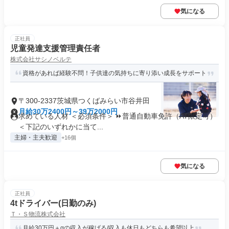
気になる
正社員
児童発達支援管理責任者
株式会社サシノベルテ
資格があれば経験不問！子供達の気持ちに寄り添い成長をサポート
〒300-2337茨城県つくばみらい市谷井田
月給30万2400円～39万2000円
求めている人材 ＜必須条件＞ ⏩普通自動車免許（AT限定可）
＜下記のいずれかに当て...
主婦・主夫歓迎
+16個
気になる
正社員
4tドライバー(日勤のみ)
Ｔ・Ｓ物流株式会社
月給30万円＋αの収入が稼げる/収入も休日もどちらも希望以上