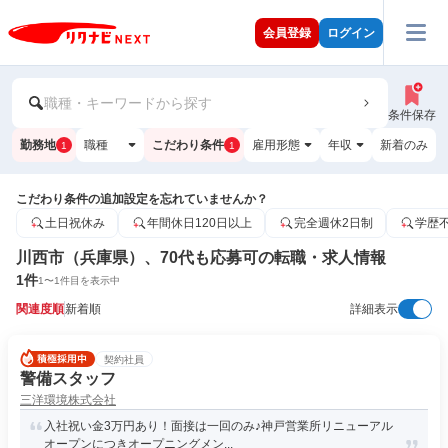
会員登録
ログイン
職種・キーワードから探す
条件保存
勤務地
職種
こだわり条件
雇用形態
年収
新着のみ
1
1
こだわり条件の追加設定を忘れていませんか？
土日祝休み
年間休日120日以上
完全週休2日制
学歴
川西市（兵庫県）、70代も応募可の転職・求人情報
1
件
1
〜
1
件目を表示中
関連度順
新着順
詳細表示
契約社員
警備スタッフ
三洋環境株式会社
入社祝い金3万円あり！面接は一回のみ♪神戸営業所リニューアル
オープンにつきオープニングメン...