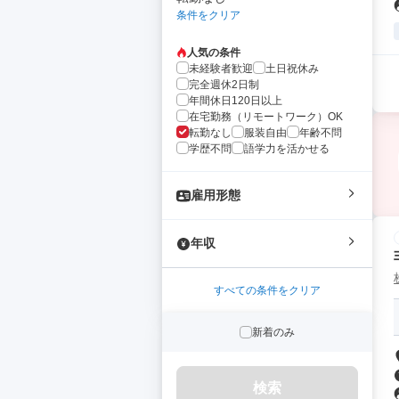
条件をクリア
人気の条件
未経験者歓迎
土日祝休み
完全週休2日制
年間休日120日以上
在宅勤務（リモートワーク）OK
転勤なし
服装自由
年齢不問
学歴不問
語学力を活かせる
雇用形態
年収
すべての条件をクリア
新着のみ
検索