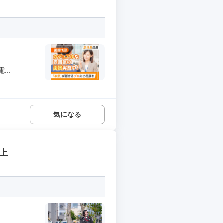
..
気になる
上