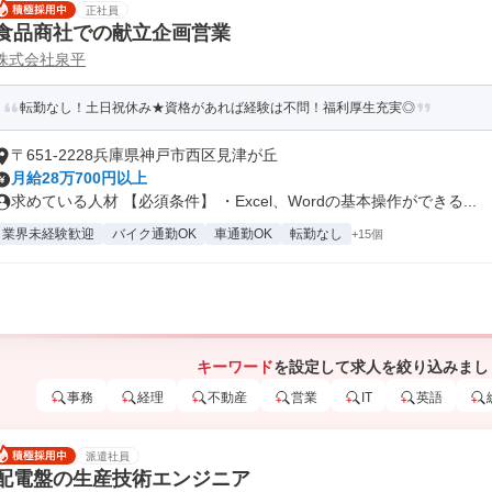
正社員
食品商社での献立企画営業
株式会社泉平
転勤なし！土日祝休み★資格があれば経験は不問！福利厚生充実◎
〒651-2228兵庫県神戸市西区見津が丘
月給28万700円以上
求めている人材 【必須条件】 ・Excel、Wordの基本操作ができる...
業界未経験歓迎
バイク通勤OK
車通勤OK
転勤なし
+15個
キーワード
を設定して求人を絞り込みまし
事務
経理
不動産
営業
IT
英語
派遣社員
配電盤の生産技術エンジニア