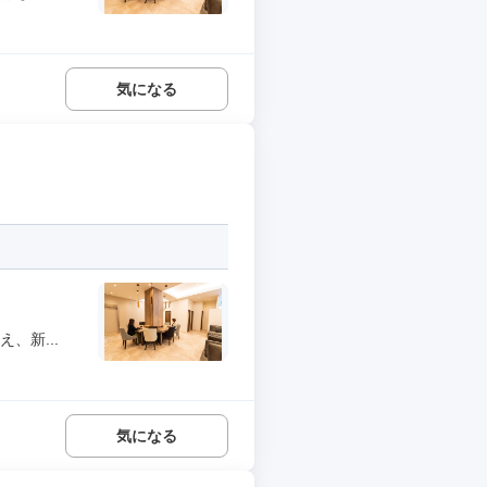
気になる
、新...
気になる