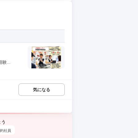
...
気になる
ょう
約社員