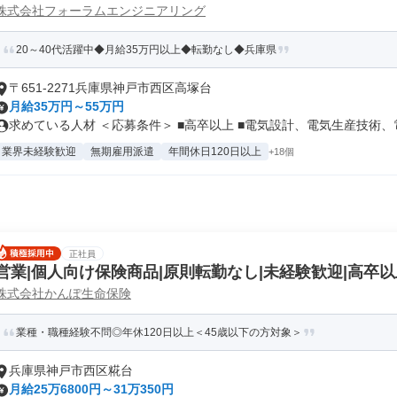
株式会社フォーラムエンジニアリング
20～40代活躍中◆月給35万円以上◆転勤なし◆兵庫県
〒651-2271兵庫県神戸市西区高塚台
月給35万円～55万円
求めている人材 ＜応募条件＞ ■高卒以上 ■電気設計、電気生産技術、電.
業界未経験歓迎
無期雇用派遣
年間休日120日以上
+18個
正社員
営業|個人向け保険商品|原則転勤なし|未経験歓迎|高卒以
株式会社かんぽ生命保険
業種・職種経験不問◎年休120日以上＜45歳以下の方対象＞
兵庫県神戸市西区糀台
月給25万6800円～31万350円