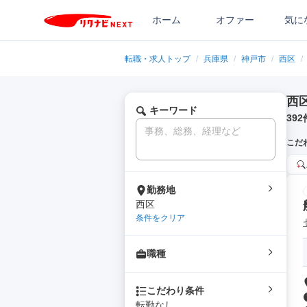
ホーム
オファー
気に
転職・求人トップ
/
兵庫県
/
神戸市
/
西区
/
西
キーワード
392
こだ
勤務地
西区
条件をクリア
職種
こだわり条件
転勤なし