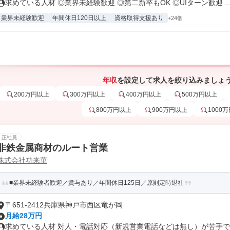
求めている人材 ◎業界未経験歓迎 ◎第二新卒もOK ◎UIターン歓迎 ..
業界未経験歓迎
年間休日120日以上
資格取得支援あり
+24個
年収
を設定して求人を絞り込みましょ
200万円以上
300万円以上
400万円以上
500万円以上
800万円以上
900万円以上
1000
正社員
非鉄金属商材のルート営業
株式会社功来華
■業界未経験者歓迎／賞与あり／年間休日125日／原則定時退社
〒651-2412兵庫県神戸市西区竜が岡
月給28万円
求めている人材 対人・電話対応（新規営業電話などは無し）が苦手では