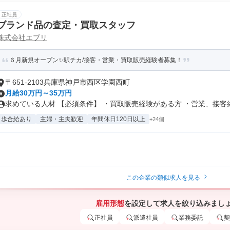
正社員
ブランド品の査定・買取スタッフ
株式会社エブリ
６月新規オープン✨駅チカ/接客・営業・買取販売経験者募集！
〒651-2103兵庫県神戸市西区学園西町
月給30万円～35万円
求めている人材 【必須条件】 ・買取販売経験がある方 ・営業、接客経験
歩合給あり
主婦・主夫歓迎
年間休日120日以上
+24個
この企業の類似求人を見る
雇用形態
を設定して求人を絞り込みまし
正社員
派遣社員
業務委託
契