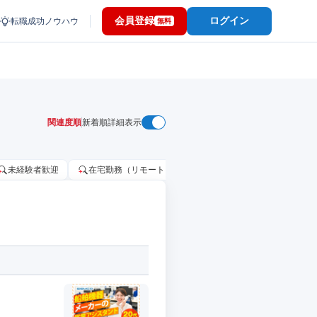
会員登録
ログイン
転職成功ノウハウ
無料
関連度順
新着順
詳細表示
未経験者歓迎
在宅勤務（リモートワーク）OK
家賃補助・住宅手当