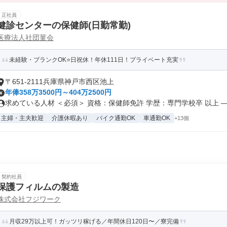
正社員
健診センターの保健師(日勤常勤)
医療法人社団菫会
未経験・ブランクOK⭐日祝休！年休111日！プライベート充実
〒651-2111兵庫県神戸市西区池上
年俸358万3500円～404万2500円
求めている人材 ＜必須＞ 資格：保健師免許 学歴：専門学校卒 以上 ―.
主婦・主夫歓迎
介護休暇あり
バイク通勤OK
車通勤OK
+13個
契約社員
保護フィルムの製造
株式会社フジワーク
月収29万以上可！ガッツリ稼げる／年間休日120日〜／寮完備