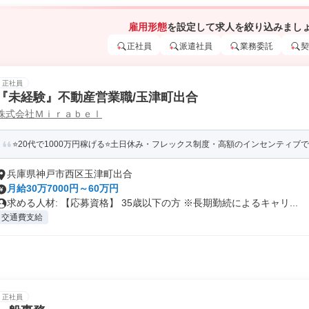
雇用形態
を設定して求人を絞り込みまし
正社員
派遣社員
業務委託
契
正社員
『未経験』不動産営業職/玉津町出合
株式会社Ｍｉｒａｂｅｌ
⭐️20代で1000万円稼げる⭐️土日休み・フレックス制度・高額のインセンティブで
兵庫県神戸市西区玉津町出合
月給30万7000円～60万円
求める人材: 【応募資格】 35歳以下の方 ※長期勤続によるキャリ...
交通費支給
正社員