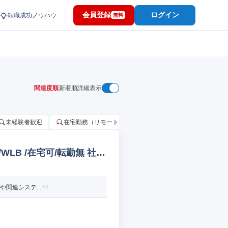
会員登録
ログイン
転職成功ノウハウ
無料
関連度順
新着順
詳細表示
未経験者歓迎
在宅勤務（リモートワーク）OK
家賃補助・住宅手当
/WLB /在宅可/転勤無 社内
や関連システ...