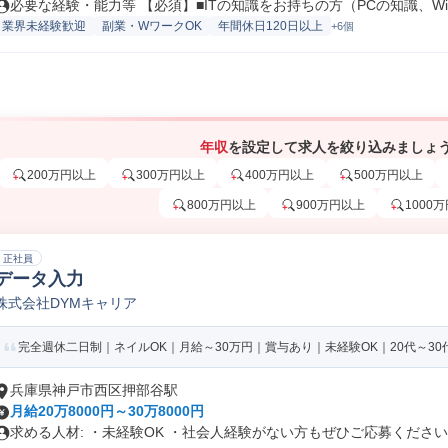
必要な経験・能力等 【必須】■ITの知識をお持ちの方（PCの知識、Wi.
業界未経験歓迎
副業・WワークOK
年間休日120日以上
+6個
年収
を設定して求人を絞り込みましょ
200万円以上
300万円以上
400万円以上
500万円以上
800万円以上
900万円以上
1000
正社員
データ入力
株式会社DYMキャリア
完全週休二日制｜ネイルOK｜月給～30万円｜賞与あり｜未経験OK｜20代～30
兵庫県神戸市西区押部谷駅
月給20万8000円～30万8000円
求める人材: ・未経験OK ・社会人経験がない方もぜひご応募ください..