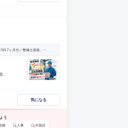
.7ヶ月分／整備士資格...
..
気になる
ょう
総務
人事
中国語