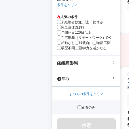
条件をクリア
人気の条件
未経験者歓迎
土日祝休み
完全週休2日制
年間休日120日以上
在宅勤務（リモートワーク）OK
転勤なし
服装自由
年齢不問
学歴不問
語学力を活かせる
雇用形態
年収
すべての条件をクリア
新着のみ
検索