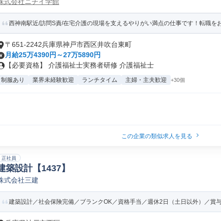
株式会社ニチイ学館
西神南駅近/訪問S責/在宅介護の現場を支えるやりがい満点の仕事です！転職をお
〒651-2242兵庫県神戸市西区井吹台東町
月給25万4390円～27万5890円
【必要資格】 介護福祉士実務者研修 介護福祉士
制服あり
業界未経験歓迎
ランチタイム
主婦・主夫歓迎
+30個
この企業の類似求人を見る
正社員
建築設計【1437】
株式会社三建
建築設計／社会保険完備／ブランクOK／資格手当／週休2日（土日以外）／賞