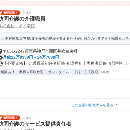
正社員
訪問介護の介護職員
株式会社ニチイ学館
西神南駅近/常勤/在宅介護の現場を支えるやりがい満点の仕事です！転職をお考え
〒651-2242兵庫県神戸市西区井吹台東町
月給22万8390円～24万7890円
【必要資格】 介護職員初任者研修 介護福祉士実務者研修 介護福祉士 介.
制服あり
業界未経験歓迎
ランチタイム
主婦・主夫歓迎
+34個
この企業の類似求人を見る
正社員
訪問介護のサービス提供責任者