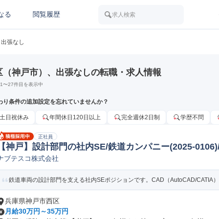
なる
閲覧履歴
求人検索
出張なし
区（神戸市）、出張なしの転職・求人情報
1
〜
27
件目を表示中
わり条件の追加設定を忘れていませんか？
土日祝休み
年間休日120日以上
完全週休2日制
学歴不問
正社員
【神戸】設計部門の社内SE/鉄道カンパニー(2025-0106)
ナブテスコ株式会社
システムエンジニア
鉄道車両の設計部門を支える社内SEポジションです。CAD（AutoCAD/CATIA）
兵庫県神戸市西区
月給30万円～35万円