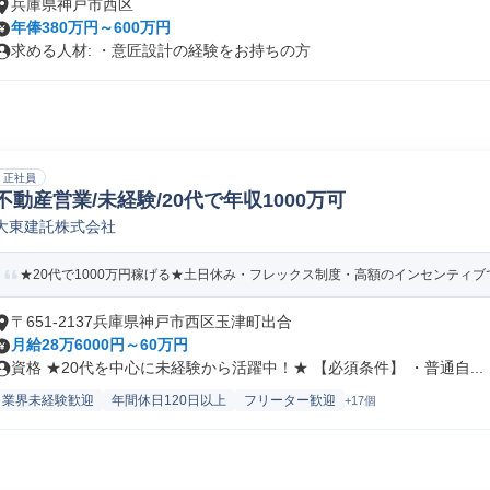
兵庫県神戸市西区
年俸380万円～600万円
求める人材: ・意匠設計の経験をお持ちの方
正社員
不動産営業/未経験/20代で年収1000万可
大東建託株式会社
★20代で1000万円稼げる★土日休み・フレックス制度・高額のインセンティ
〒651-2137兵庫県神戸市西区玉津町出合
月給28万6000円～60万円
資格 ★20代を中心に未経験から活躍中！★ 【必須条件】 ・普通自...
業界未経験歓迎
年間休日120日以上
フリーター歓迎
+17個