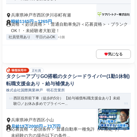
兵庫県神戸市西区伊川谷町有瀬
時給1165円～1265円
資格 ＜必須資格＞・普通自動車免許＜応募資格＞・ブランク
OK！・未経験者大歓迎！
社員登用あり
平日のみOK
+1個
気になる
正社員
タクシーアプリGO搭載のタクシードライバー(1勤1休制)
転職支援金あり・給与補償あり
株式会社国際興業神戸 明石営業所
西区役所前下車（徒歩約5分） 【給与補償/転職支援金あり】未経
験◎／お休み多めでプライベー...
兵庫県神戸市西区小山
月給19万2000円～73万円
応募資格 ＜必須条件＞ 普通自動車一種免許（AT限定可） ※
未経験の方の場合以下の条件...