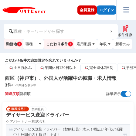
会員登録
ログイン
職種・キーワードから探す
条件保存
勤務地
職種
こだわり条件
雇用形態
年収
新着のみ
1
1
こだわり条件の追加設定を忘れていませんか？
土日祝休み
年間休日120日以上
完全週休2日制
学歴
西区（神戸市）、外国人が活躍中の転職・求人情報
3
件
1
〜
3
件目を表示中
関連度順
新着順
詳細表示
契約社員
デイサービス送迎ドライバー
ケアパートナー株式会社
デイサービス送迎ドライバー（契約社員）求人！幅広い年代が活躍
中！外国の方も歓迎します！