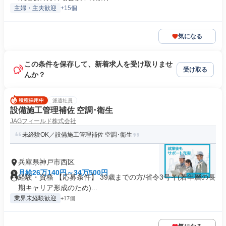
主婦・主夫歓迎
+15個
気になる
この条件を保存して、新着求人を受け取りませ
受け取る
んか？
派遣社員
設備施工管理補佐 空調･衛生
JAGフィールド株式会社
未経験OK／設備施工管理補佐 空調･衛生
兵庫県神戸市西区
月給26万140円～34万500円
経験・資格 【応募条件】 39歳までの方/省令3号イ(若年層の長
期キャリア形成のため)...
業界未経験歓迎
+17個