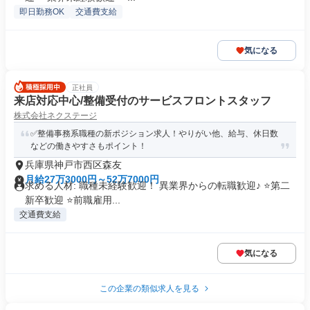
即日勤務OK
交通費支給
気になる
正社員
来店対応中心/整備受付のサービスフロントスタッフ
株式会社ネクステージ
✅整備事務系職種の新ポジション求人！やりがい他、給与、休日数
などの働きやすさもポイント！
兵庫県神戸市西区森友
月給27万3000円～52万7000円
求める人材: 職種未経験歓迎！ 異業界からの転職歓迎♪ ⭐第二
新卒歓迎 ⭐前職雇用...
交通費支給
気になる
この企業の類似求人を見る