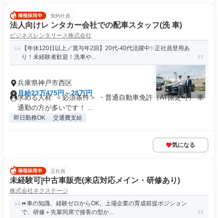
契約社員
法人向けレ ンタカー会社での配車スタッフ(洗 車)
ビジネスレンタリース株式会社
【年休120日以上／賞与年2回】20代-40代活躍中✨正社員登用あ
り！未経験者歓迎！洗車や...
兵庫県神戸市西区
月給23万475円～28万円
求める人材: ＜必須条件＞ ・普通自動車免許（AT限定可） 車
通勤の方が多いです！ ...
即日勤務OK
交通費支給
気になる
正社員
未経験可|中古車販売(来店対応メイン・研修あり)
株式会社ネクステージ
⏩️車の知識、経験ゼロからOK。上場企業の育成前提ポジション
で、研修＋先輩同席で接客の型か...