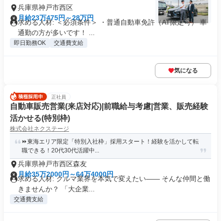
兵庫県神戸市西区
月給23万475円～28万円
求める人材: ＜必須条件＞ ・普通自動車免許（AT限定可） 車
通勤の方が多いです！ ...
即日勤務OK
交通費支給
気になる
正社員
自動車販売営業(来店対応)|前職給与考慮|営業、販売経験
活かせる(特別枠)
株式会社ネクステージ
⏩️東海エリア限定「特別入社枠」採用スタート！経験を活かして転
職できる！20代30代活躍中...
兵庫県神戸市西区森友
月給35万2000円～64万4000円
求める人材: クルマ業界を本気で変えたい―― そんな仲間と働
きませんか？ 「大企業...
交通費支給