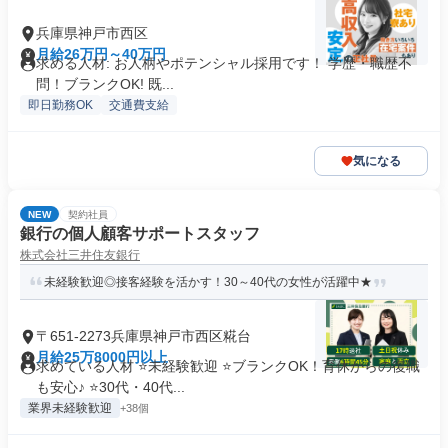
兵庫県神戸市西区
月給26万円～40万円
求める人材: お人柄やポテンシャル採用です！ 学歴・職歴不
問！ブランクOK! 既...
即日勤務OK
交通費支給
気になる
NEW
契約社員
銀行の個人顧客サポートスタッフ
株式会社三井住友銀行
未経験歓迎◎接客経験を活かす！30～40代の女性が活躍中★
〒651-2273兵庫県神戸市西区糀台
月給25万8000円以上
求めている人材 ⭐未経験歓迎 ⭐ブランクOK！育休からの復職
も安心♪ ⭐30代・40代...
業界未経験歓迎
+38個