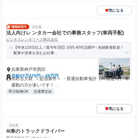
気になる
正社員
法人向けレ ンタカー会社での事務スタッフ(車両手配)
ビジネスレンタリース株式会社
【年休120日以上／賞与年2回】20代-40代活躍中✨未経験者歓迎！
配車や洗車を含むお仕事...
兵庫県神戸市西区
月給23万475円～28万円
求める人材: ＜必須条件＞ ・普通自動車免許（AT限定可） 車
通勤の方が多いです！ ...
即日勤務OK
交通費支給
気になる
正社員
4t車のトラックドライバー
株式会社セブンオーシャン