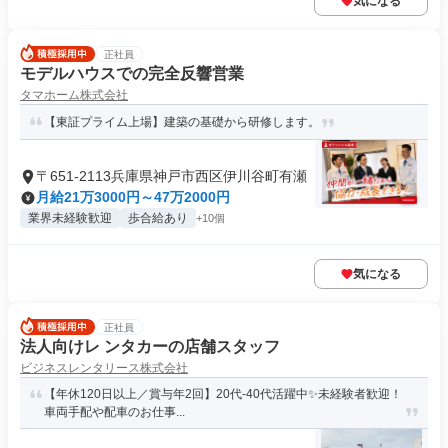
気になる
正社員
モデルハウスでの完全反響営業
タマホーム株式会社
【東証プライム上場】建築の基礎から研修します。
〒651-2113兵庫県神戸市西区伊川谷町有瀬
月給21万3000円～47万2000円
業界未経験歓迎
歩合給あり
+10個
気になる
正社員
法人向けレ ンタカーの店舗スタッフ
ビジネスレンタリース株式会社
【年休120日以上／賞与年2回】20代-40代活躍中✨未経験者歓迎！
車両手配や配車のお仕事...