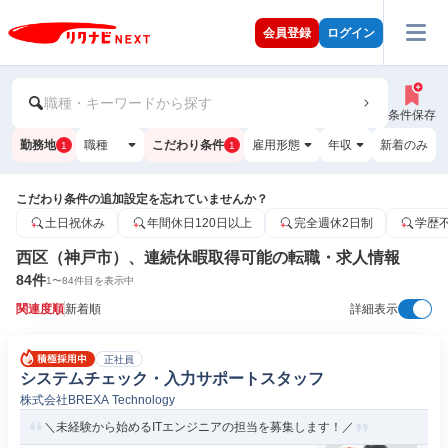
会員登録
ログイン
職種・キーワードから探す
条件保存
勤務地
職種
こだわり条件
雇用形態
年収
新着のみ
1
1
こだわり条件の追加設定を忘れていませんか？
土日祝休み
年間休日120日以上
完全週休2日制
学歴
西区（神戸市）、連続休暇取得可能の転職・求人情報
84
件
1
〜
84
件目を表示中
関連度順
新着順
詳細表示
正社員
システムチェック・入力サポートスタッフ
株式会社BREXA Technology
＼未経験から始めるITエンジニアの担当を募集します！／