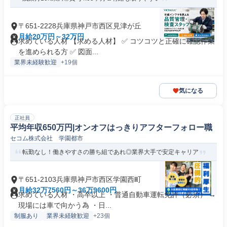
〒651-2228兵庫県神戸市西区見津が丘
月給20万円～32万円
求めている人材 【求める人材】 ️✅ コツコツと正確に確認作業
を進められる方 ✅ 図面...
業界未経験歓迎
+19個
気になる
正社員
平均年収650万円|オンオフはっきりアフターフォロー職
セコム株式会社 学園都市
転勤なし！働きやすさの勝ち組であれ◎業界大手で安定キャリア
〒651-2103兵庫県神戸市西区学園西町
月給32万7560円～36万9600円
求めている人材 ・高卒以上 ・普通自動車運転免許（必須） →
現場には車で向かう為 ・日...
制服あり
業界未経験歓迎
+23個