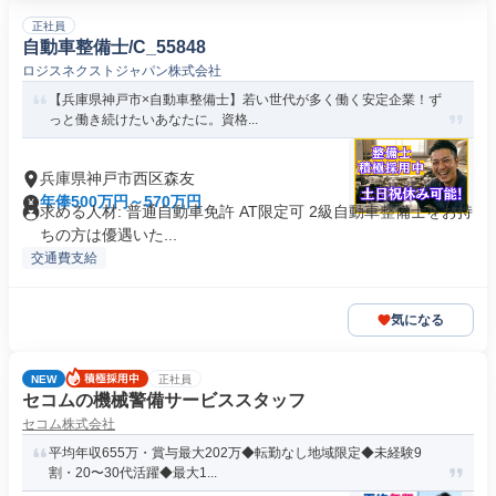
正社員
自動車整備士/C_55848
ロジスネクストジャパン株式会社
【兵庫県神戸市×自動車整備士】若い世代が多く働く安定企業！ず
っと働き続けたいあなたに。資格...
兵庫県神戸市西区森友
年俸500万円～570万円
求める人材: 普通自動車免許 AT限定可 2級自動車整備士をお持
ちの方は優遇いた...
交通費支給
気になる
NEW
正社員
セコムの機械警備サービススタッフ
セコム株式会社
平均年収655万・賞与最大202万◆転勤なし地域限定◆未経験9
割・20〜30代活躍◆最大1...