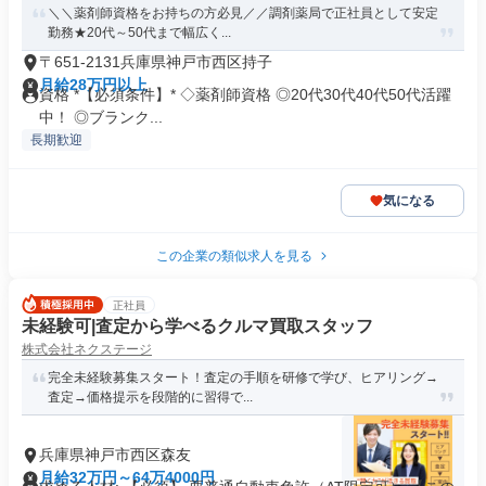
＼＼薬剤師資格をお持ちの方必見／／調剤薬局で正社員として安定
勤務★20代～50代まで幅広く...
〒651-2131兵庫県神戸市西区持子
月給28万円以上
資格 *【必須条件】* ◇薬剤師資格 ◎20代30代40代50代活躍
中！ ◎ブランク...
長期歓迎
気になる
この企業の類似求人を見る
正社員
未経験可|査定から学べるクルマ買取スタッフ
株式会社ネクステージ
完全未経験募集スタート！査定の手順を研修で学び、ヒアリング→
査定→価格提示を段階的に習得で...
兵庫県神戸市西区森友
月給32万円～64万4000円