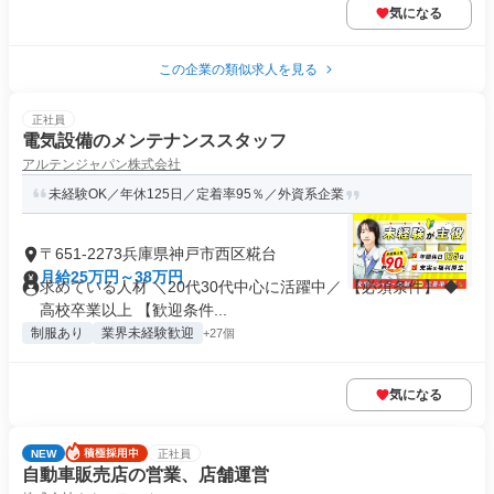
気になる
この企業の類似求人を見る
正社員
電気設備のメンテナンススタッフ
アルテンジャパン株式会社
未経験OK／年休125日／定着率95％／外資系企業
〒651-2273兵庫県神戸市西区糀台
月給25万円～38万円
求めている人材 ＼20代30代中心に活躍中／ 【必須条件】 ◆
高校卒業以上 【歓迎条件...
制服あり
業界未経験歓迎
+27個
気になる
NEW
正社員
自動車販売店の営業、店舗運営