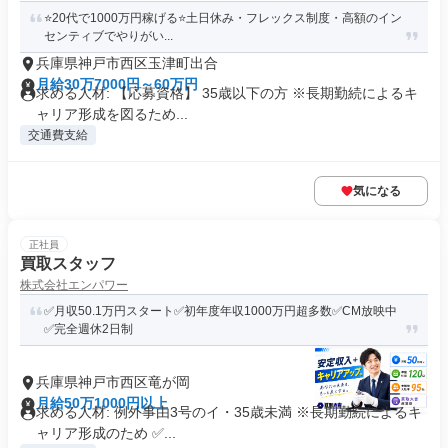
⭐️20代で1000万円稼げる⭐️土日休み・フレックス制度・高額のイン
センティブでやりがい...
兵庫県神戸市西区玉津町出合
月給30万7000円～60万円
求める人材: 【応募資格】 35歳以下の方 ※長期勤続によるキ
ャリア形成を図るため...
交通費支給
気になる
正社員
買取スタッフ
株式会社エンパワー
✅月収50.1万円スタート✅初年度年収1000万円超多数✅CM放映中
✅完全週休2日制
兵庫県神戸市西区竜が岡
月給50万1000円以上
求める人材: 例外事由3号のイ・35歳未満 ※長期勤続によるキ
ャリア形成のため ✅...