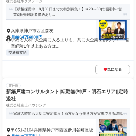
株式会社ネクステージ
【積極採用中！8月31日までの特別募集！】⏩️20～30代活躍中✅営
業&販売経験者優遇あり...
兵庫県神戸市西区森友
月給64万4000円
求める人材: 大企業に入るよりも、共に大企業を創ろう！ ・営
業経験1年以上ある方は...
交通費支給
気になる
正社員
新築戸建コンサルタント|転勤無(神戸・明石エリア)|定時
退社
株式会社富士ハウジング
家族の時間も大切に安定収入！両方かなう働き方が実現できる環境
〒651-2104兵庫県神戸市西区伊川谷町長坂