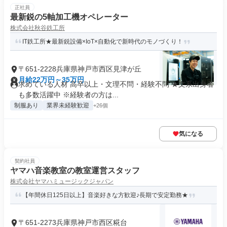
正社員
最新鋭の5軸加工機オペレーター
株式会社秋谷鉄工所
IT鉄工所★最新鋭設備×IoT×自動化で新時代のモノづくり！
〒651-2228兵庫県神戸市西区見津が丘
月給22万円～35万円
求めている人材 高卒以上・文理不問・経験不問 ★文系出身者
も多数活躍中 ※経験者の方は...
制服あり
業界未経験歓迎
+26個
気になる
契約社員
ヤマハ音楽教室の教室運営スタッフ
株式会社ヤマハミュージックジャパン
【年間休日125日以上】音楽好きな方歓迎♪長期で安定勤務★
〒651-2273兵庫県神戸市西区糀台