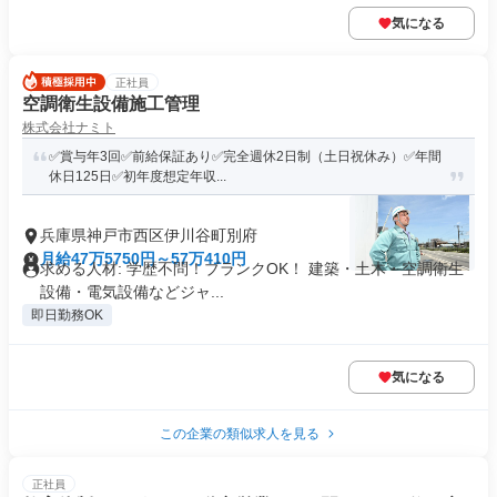
気になる
正社員
空調衛生設備施工管理
株式会社ナミト
✅賞与年3回✅前給保証あり✅完全週休2日制（土日祝休み）✅年間
休日125日✅初年度想定年収...
兵庫県神戸市西区伊川谷町別府
月給47万5750円～57万410円
求める人材: 学歴不問！ブランクOK！ 建築・土木・空調衛生
設備・電気設備などジャ...
即日勤務OK
気になる
この企業の類似求人を見る
正社員