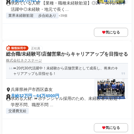
月給26万円以上
求めている人材 【業種・職種未経験歓迎】◎20～30代の若手
活躍中◎未経験・地元で長く...
業界未経験歓迎
歩合給あり
+39個
気になる
正社員
総合職/未経験可/店舗営業からキャリアアップを目指せる
株式会社ネクステージ
⏩️20代30代活躍中！未経験から店舗営業として成長し、将来のキ
ャリアアップも目指せる！
兵庫県神戸市西区森友
月給32万円～64万4000円
求める人材: ⏩️ポテンシャル採用のため、未経験者大歓迎！ ・
学歴不問、職歴不問 ...
交通費支給
気になる