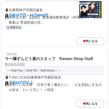
兵庫県神戸市西区森友
月給32万円～64万4000円
求める人材: 【必須】 要普通自動車免許（AT限定可） 【この
募集は“育成前提の完...
交通費支給
気になる
契約社員
ラー麺ずんどう屋のスタッフ Ramen Shop Staff
株式会社ZUND
High Pay！SSW OK！Staff Meals！
〒651-2133兵庫県神戸市西区枝吉
月給24万円以上
求めている人材 「日本で長く働きたい」「人を笑顔にするの
が好き」という方に！ ＜特定...
気になる