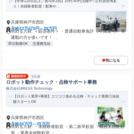
【年休120日以上／賞与年2回】20代-40代活躍中✨正社員登用あ
り！未経験者歓迎！配車や...
兵庫県神戸市西区
月給23万475円～28万円
求める人材: ＜必須条件＞ ・普通自動車免許（AT限定可） 車
通勤の方が多いです！ ...
即日勤務OK
交通費支給
気になる
正社員
ロボット動作チェック・点検サポート事務
株式会社BREXA Technology
【ロボット業界×事務】コツコツ進める点検・チェック業務◎未経
験スタートOK
兵庫県神戸市西区
月給26万円～35万円
求める人材: ・未経験者歓迎 ・第二新卒歓迎 ・職種未経験歓
迎 ・業界未経験歓迎 ・...