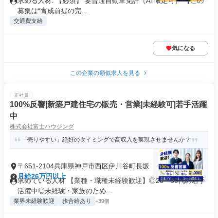
求める人材: 【必須】 要普通自動車免許（AT限定可） 【この
募集は“育成前提の完...
交通費支給
気になる
この企業の類似求人を見る
正社員
100%反響|新築戸建住宅の販売・営業|未経験可|若手活躍
中
株式会社富士ハウジング
「売りやすい」絶好のタイミングで高収入を実現させませんか？
〒651-2104兵庫県神戸市西区伊川谷町長坂
月給26万円以上
求めている人材 【業種・職種未経験歓迎】◎20～30代の若手
活躍中◎未経験・家族のため...
業界未経験歓迎
歩合給あり
+39個