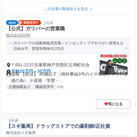
この企業の類似求人を見る
NEW
正社員
【公式】ガリバーの営業職
株式会社IDOM
ガリバーでの自動車販売営業／インセンティブでやりがい倍増＆土
日休み可、実質年間休日125日
〒651-2137兵庫県神戸市西区玉津町出合
月給25万円～35万円
資格 【必須】 40歳以下（例外事由3号のイ※長期キャリア形
成の為） ※資格・学歴・...
介護休暇あり
職場見学可
+5個
気になる
正社員
【スギ薬局】ドラッグストアでの薬剤師/正社員
株式会社スギ薬局