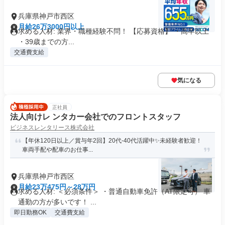
兵庫県神戸市西区
月給26万3000円以上
求める人材: 業界・職種経験不問！ 【応募資格】 ・高卒以上
・39歳までの方...
交通費支給
気になる
正社員
法人向けレ ンタカー会社でのフロントスタッフ
ビジネスレンタリース株式会社
【年休120日以上／賞与年2回】20代-40代活躍中✨未経験者歓迎！
車両手配や配車のお仕事...
兵庫県神戸市西区
月給23万475円～28万円
求める人材: ＜必須条件＞ ・普通自動車免許（AT限定可） 車
通勤の方が多いです！ ...
即日勤務OK
交通費支給