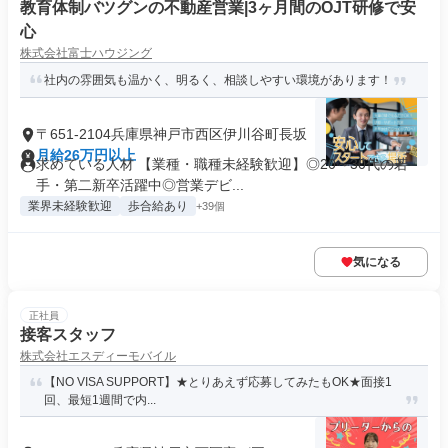
教育体制バツグンの不動産営業|3ヶ月間のOJT研修で安
心
株式会社富士ハウジング
社内の雰囲気も温かく、明るく、相談しやすい環境があります！
〒651-2104兵庫県神戸市西区伊川谷町長坂
月給26万円以上
求めている人材 【業種・職種未経験歓迎】◎20～30代の若
手・第二新卒活躍中◎営業デビ...
業界未経験歓迎
歩合給あり
+39個
気になる
正社員
接客スタッフ
株式会社エスディーモバイル
【NO VISA SUPPORT】★とりあえず応募してみたもOK★面接1
回、最短1週間で内...