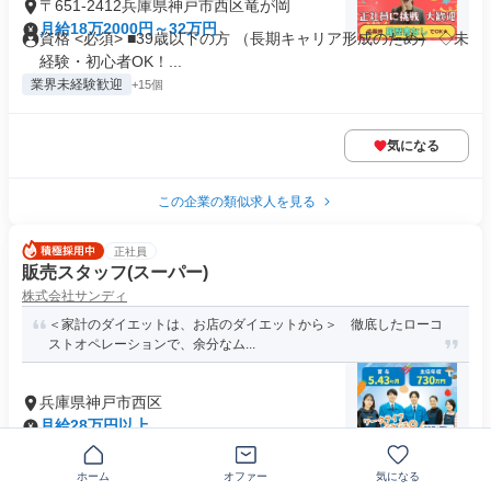
〒651-2412兵庫県神戸市西区竜が岡
月給18万2000円～32万円
資格 <必須> ■39歳以下の方 （長期キャリア形成のため） ◇未
経験・初心者OK！...
業界未経験歓迎
+15個
気になる
この企業の類似求人を見る
正社員
販売スタッフ(スーパー)
株式会社サンディ
＜家計のダイエットは、お店のダイエットから＞ 徹底したローコ
ストオペレーションで、余分なム...
兵庫県神戸市西区
月給28万円以上
資格 35歳迄／若年層のキャリア形成のため ＊大卒以上 ＊職
種・業界未経験OK ＊第二...
ホーム
オファー
気になる
制服あり
業界未経験歓迎
+27個