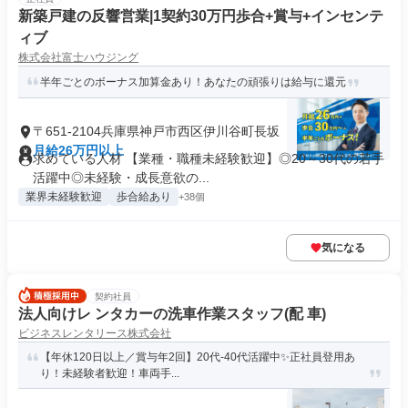
新築戸建の反響営業|1契約30万円歩合+賞与+インセンテ
ィブ
株式会社富士ハウジング
半年ごとのボーナス加算金あり！あなたの頑張りは給与に還元
〒651-2104兵庫県神戸市西区伊川谷町長坂
月給26万円以上
求めている人材 【業種・職種未経験歓迎】◎20～30代の若手
活躍中◎未経験・成長意欲の...
業界未経験歓迎
歩合給あり
+38個
気になる
契約社員
法人向けレ ンタカーの洗車作業スタッフ(配 車)
ビジネスレンタリース株式会社
【年休120日以上／賞与年2回】20代-40代活躍中✨正社員登用あ
り！未経験者歓迎！車両手...