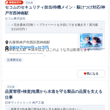
正社員
セコムのセキュリティ担当/待機メイン・駆けつけ対応/神
戸市西神南駅
セコム株式会社
＜完全週休2日制！＞プライベートを大切にできる働き方！賞与最
大210万円！
兵庫県神戸市西区西神南駅
月給26万3000円～51万円
求める人材: ⏩高卒以上 ❏このような方は歓迎します ￣￣￣￣
￣￣￣￣￣￣￣￣￣￣...
交通費支給
気になる
正社員
品質管理×検査|地震から水道を守る製品の品質を支える
仕事
日本ヴィクトリック 神戸工場
残業月10h未満◎賞与4.05ヶ月＆有給も取りやすい