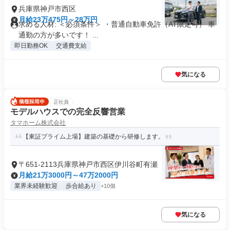
兵庫県神戸市西区
月給23万475円～28万円
求める人材: ＜必須条件＞ ・普通自動車免許（AT限定可） 車
通勤の方が多いです！ ...
即日勤務OK
交通費支給
気になる
正社員
モデルハウスでの完全反響営業
タマホーム株式会社
【東証プライム上場】建築の基礎から研修します。
〒651-2113兵庫県神戸市西区伊川谷町有瀬
月給21万3000円～47万2000円
業界未経験歓迎
歩合給あり
+10個
気になる