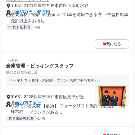
〒651-2121兵庫県神戸市西区玉津町水谷
月給33万円～45万円
必要資格・経験 ≪ 必須 ≫ □4t車を運転できる方 ⇒中型自動車
免許以上をお持ち...
60代も応募可
+6個
気になる
正社員
倉庫管理・ピッキングスタッフ
株式会社秋谷鉄工所
＜要リフト免許＞未経験・ブランクOK◎手当充実♪
〒651-2228兵庫県神戸市西区見津が丘
月給23万円以上
求めている人材 【必須】 フォークリフト免許 【歓迎】 ・経
験不問 ・ブランクがある...
業界未経験歓迎
+14個