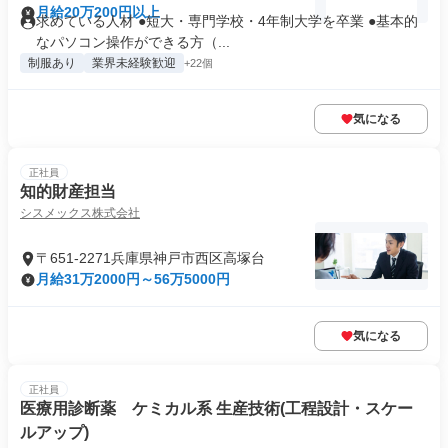
月給20万200円以上
求めている人材 ●短大・専門学校・4年制大学を卒業 ●基本的
なパソコン操作ができる方（...
制服あり
業界未経験歓迎
+22個
気になる
正社員
知的財産担当
シスメックス株式会社
〒651-2271兵庫県神戸市西区高塚台
月給31万2000円～56万5000円
気になる
正社員
医療用診断薬 ケミカル系 生産技術(工程設計・スケー
ルアップ)