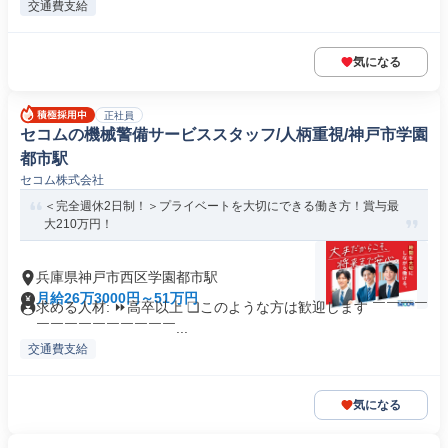
交通費支給
気になる
正社員
セコムの機械警備サービススタッフ/人柄重視/神戸市学園
都市駅
セコム株式会社
＜完全週休2日制！＞プライベートを大切にできる働き方！賞与最
大210万円！
兵庫県神戸市西区学園都市駅
月給26万3000円～51万円
求める人材: ⏩高卒以上 ❏このような方は歓迎します ￣￣￣￣
￣￣￣￣￣￣￣￣￣￣...
交通費支給
気になる