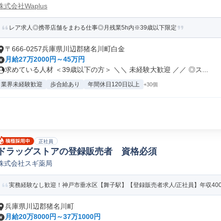
株式会社Waplus
レア求人◎携帯店舗をまわる仕事◎月残業5h内※39歳以下限定
〒666-0257兵庫県川辺郡猪名川町白金
月給27万2000円～45万円
求めている人材 ＜39歳以下の方＞ ＼＼ 未経験大歓迎 ／／ ◎ス...
業界未経験歓迎
歩合給あり
年間休日120日以上
+30個
正社員
ドラッグストアの登録販売者 資格必須
株式会社スギ薬局
実務経験なし歓迎！神戸市垂水区【舞子駅】【登録販売者求人/正社員】年収400万
兵庫県川辺郡猪名川町
月給20万8000円～37万1000円