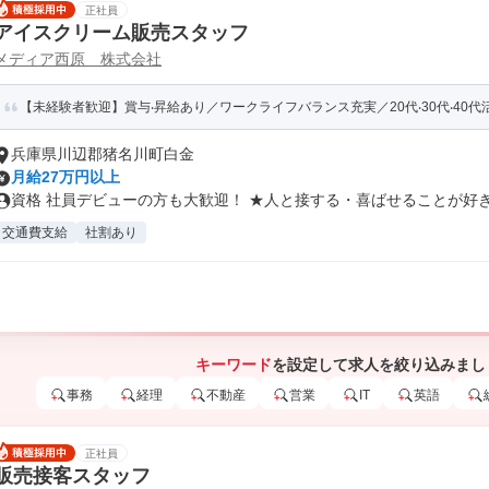
正社員
アイスクリーム販売スタッフ
メディア西原 株式会社
【未経験者歓迎】賞与‧昇給あり／ワークライフバランス充実／20代‧30代‧40代
兵庫県川辺郡猪名川町白金
月給27万円以上
資格 社員デビューの方も大歓迎！ ★人と接する・喜ばせることが好き ★
交通費支給
社割あり
キーワード
を設定して求人を絞り込みまし
事務
経理
不動産
営業
IT
英語
正社員
販売接客スタッフ