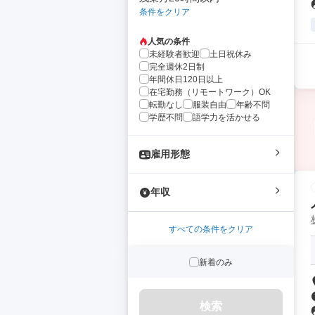
条件をクリア
人気の条件
未経験者歓迎
土日祝休み
完全週休2日制
年間休日120日以上
在宅勤務（リモートワーク）OK
転勤なし
服装自由
年齢不問
学歴不問
語学力を活かせる
雇用形態
年収
すべての条件をクリア
新着のみ
検索