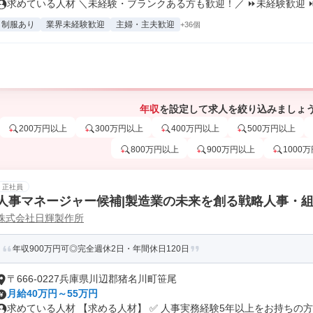
求めている人材 ＼未経験・ブランクある方も歓迎！／ ⏩未経験歓迎 ⏩.
制服あり
業界未経験歓迎
主婦・主夫歓迎
+36個
年収
を設定して求人を絞り込みましょ
200万円以上
300万円以上
400万円以上
500万円以上
800万円以上
900万円以上
1000
正社員
人事マネージャー候補|製造業の未来を創る戦略人事・
株式会社日輝製作所
年収900万円可◎完全週休2日・年間休日120日
〒666-0227兵庫県川辺郡猪名川町笹尾
月給40万円～55万円
求めている人材 【求める人材】 ✅ 人事実務経験5年以上をお持ちの方 .