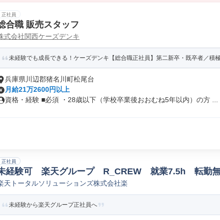
正社員
総合職 販売スタッフ
株式会社関西ケーズデンキ
未経験でも成長できる！ケーズデンキ【総合職正社員】第二新卒・既卒者／積
兵庫県川辺郡猪名川町松尾台
月給21万2600円以上
資格・経験 ■必須 ・28歳以下（学校卒業後おおむね5年以内）の方 ...
正社員
未経験可 楽天グループ R_CREW 就業7.5h 転勤
楽天トータルソリューションズ株式会社楽
未経験から楽天グループ正社員へ