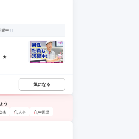
活躍中
...
気になる
ょう
総務
人事
中国語