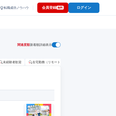
会員登録
ログイン
転職成功ノウハウ
無料
関連度順
新着順
詳細表示
未経験者歓迎
在宅勤務（リモートワーク）OK
家賃補助・住宅手当