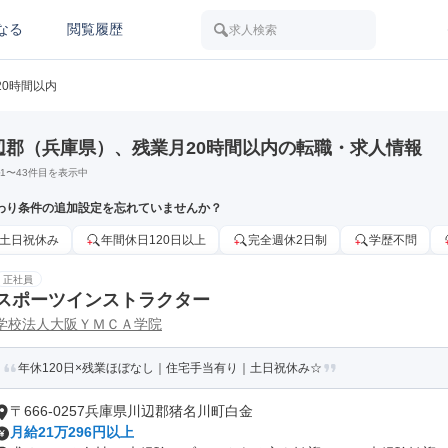
なる
閲覧履歴
求人検索
20時間以内
辺郡（兵庫県）、残業月20時間以内の転職・求人情報
1
〜
43
件目を表示中
わり条件の追加設定を忘れていませんか？
土日祝休み
年間休日120日以上
完全週休2日制
学歴不問
正社員
スポーツインストラクター
学校法人大阪ＹＭＣＡ学院
年休120日×残業ほぼなし｜住宅手当有り｜土日祝休み☆
〒666-0257兵庫県川辺郡猪名川町白金
月給21万296円以上