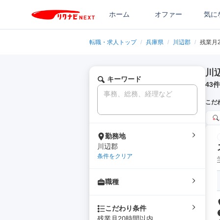
ホーム
オファー
気に
転職・求人トップ
/
兵庫県
/
川辺郡
/
残業月
川
キーワード
43
件
こだ
勤務地
川辺郡
条件をクリア
職種
こだわり条件
残業月20時間以内