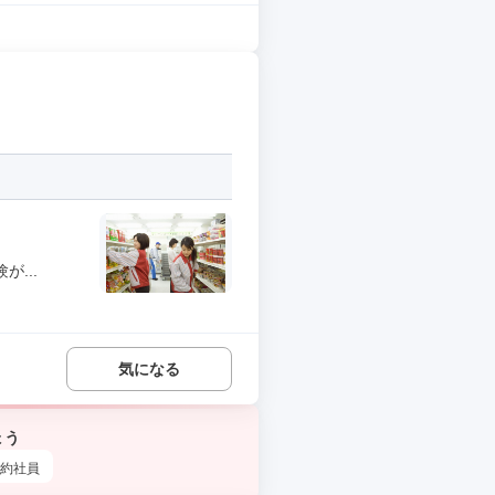
...
気になる
ょう
約社員