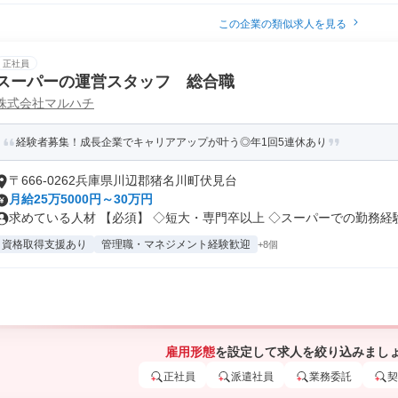
この企業の類似求人を見る
正社員
スーパーの運営スタッフ 総合職
株式会社マルハチ
経験者募集！成長企業でキャリアアップが叶う◎年1回5連休あり
〒666-0262兵庫県川辺郡猪名川町伏見台
月給25万5000円～30万円
求めている人材 【必須】 ◇短大・専門卒以上 ◇スーパーでの勤務経験が
資格取得支援あり
管理職・マネジメント経験歓迎
+8個
雇用形態
を設定して求人を絞り込みまし
正社員
派遣社員
業務委託
契