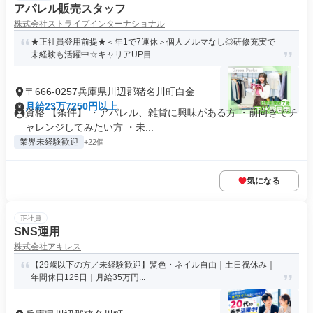
アパレル販売スタッフ
株式会社ストライプインターナショナル
★正社員登用前提★＜年1で7連休＞個人ノルマなし◎研修充実で
未経験も活躍中☆キャリアUP目...
〒666-0257兵庫県川辺郡猪名川町白金
月給23万7250円以上
資格 【条件】 ・アパレル、雑貨に興味がある方 ・前向きでチ
ャレンジしてみたい方 ・未...
業界未経験歓迎
+22個
気になる
正社員
SNS運用
株式会社アキレス
【29歳以下の方／未経験歓迎】髪色・ネイル自由｜土日祝休み｜
年間休日125日｜月給35万円...