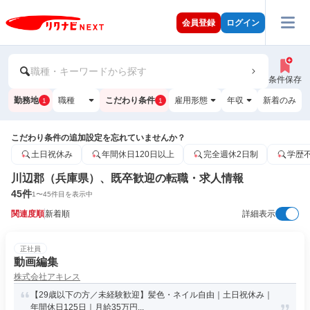
会員登録
ログイン
職種・キーワードから探す
条件保存
勤務地
職種
こだわり条件
雇用形態
年収
新着のみ
1
1
こだわり条件の追加設定を忘れていませんか？
土日祝休み
年間休日120日以上
完全週休2日制
学歴
川辺郡（兵庫県）、既卒歓迎の転職・求人情報
45
件
1
〜
45
件目を表示中
関連度順
新着順
詳細表示
正社員
動画編集
株式会社アキレス
【29歳以下の方／未経験歓迎】髪色・ネイル自由｜土日祝休み｜
年間休日125日｜月給35万円...