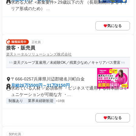
求める人材: <募集要件> 29歳以下の方 （長期勤続によるキャ
リア形成のため） ...
気になる
正社員
接客・販売員
楽天トータルソリューションズ株式会社
楽天グループ直雇用／未経験OK／残業少なめ／キャリアパス豊富
〒666-0257兵庫県川辺郡猪名川町白金
月給26万5500円～31万9150円
求めている人材 ✅必須条件 ・ビジネスで通用する日本語コミ
ュニケーションが可能な方 ・...
制服あり
業界未経験歓迎
+18個
気になる
契約社員