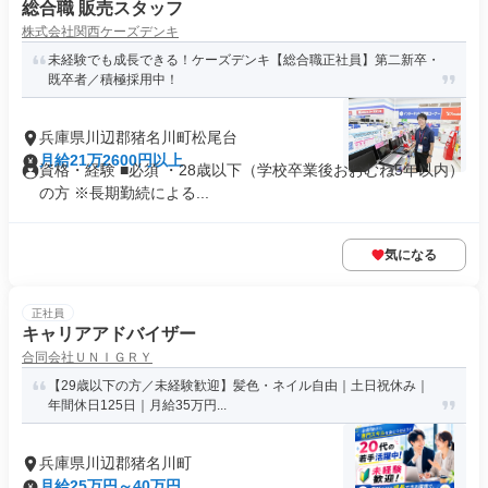
総合職 販売スタッフ
株式会社関西ケーズデンキ
未経験でも成長できる！ケーズデンキ【総合職正社員】第二新卒・
既卒者／積極採用中！
兵庫県川辺郡猪名川町松尾台
月給21万2600円以上
資格・経験 ■必須 ・28歳以下（学校卒業後おおむね5年以内）
の方 ※長期勤続による...
気になる
正社員
キャリアアドバイザー
合同会社ＵＮＩＧＲＹ
【29歳以下の方／未経験歓迎】髪色・ネイル自由｜土日祝休み｜
年間休日125日｜月給35万円...
兵庫県川辺郡猪名川町
月給25万円～40万円