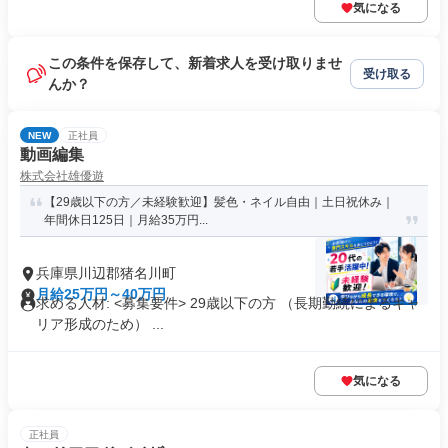
気になる
この条件を保存して、新着求人を受け取りませ
受け取る
んか？
NEW
正社員
動画編集
株式会社雄優遊
【29歳以下の方／未経験歓迎】髪色・ネイル自由｜土日祝休み｜
年間休日125日｜月給35万円...
兵庫県川辺郡猪名川町
月給25万円～40万円
求める人材: <募集要件> 29歳以下の方 （長期勤続によるキャ
リア形成のため） ...
気になる
正社員