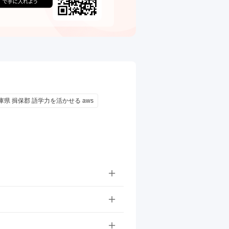
庫県 揖保郡 語学力を活かせる aws