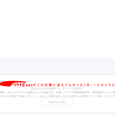
社会人のための転職サイト【リクナビNEXT】
職種、あなたのスキルや資格などから検索でき、転職ノウハウや転職体験談等、転職成功のヒント満
条件などを匿名で登録しておくと、あなたに興味を持った求人企業から直接オファーが届くスカウト
サイトトップへ