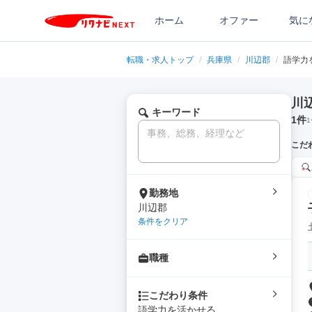
ホーム
オファー
気に
転職・求人トップ
/
兵庫県
/
川辺郡
/
語学力
川
キーワード
1
件
1
こだ
勤務地
川辺郡
条件をクリア
職種
こだわり条件
語学力を活かせる