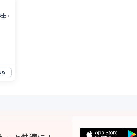
養士・
なる