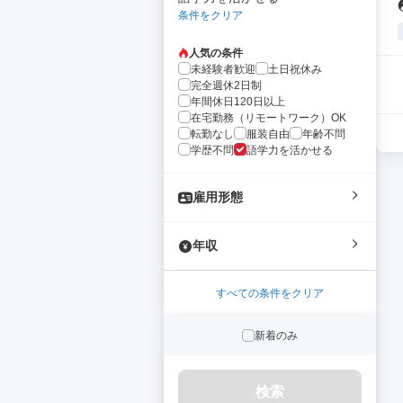
条件をクリア
人気の条件
未経験者歓迎
土日祝休み
完全週休2日制
年間休日120日以上
在宅勤務（リモートワーク）OK
転勤なし
服装自由
年齢不問
学歴不問
語学力を活かせる
雇用形態
年収
すべての条件をクリア
新着のみ
検索