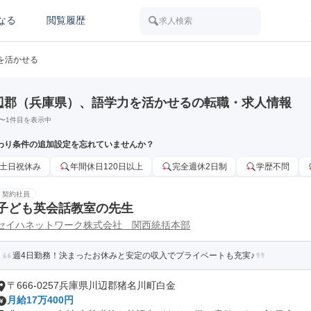
なる
閲覧履歴
求人検索
を活かせる
辺郡（兵庫県）、語学力を活かせるの転職・求人情報
〜
1
件目を表示中
わり条件の追加設定を忘れていませんか？
土日祝休み
年間休日120日以上
完全週休2日制
学歴不問
契約社員
子ども英会話教室の先生
セイハネットワーク株式会社 関西統括本部
週4日勤務！決まったお休みと安定の収入でプライベートも充実♪
〒666-0257兵庫県川辺郡猪名川町白金
月給17万400円