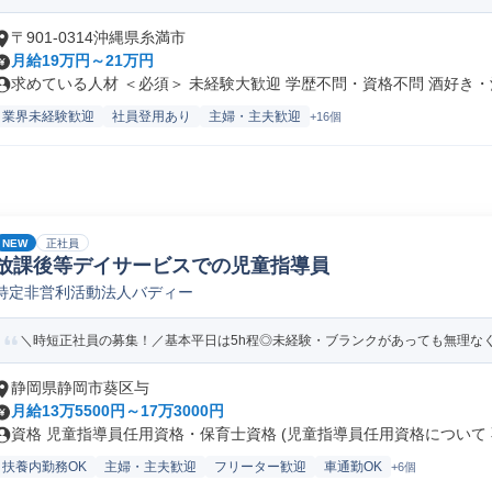
〒901-0314沖縄県糸満市
月給19万円～21万円
求めている人材 ＜必須＞ 未経験大歓迎 学歴不問・資格不問 酒好き・酒.
業界未経験歓迎
社員登用あり
主婦・主夫歓迎
+16個
NEW
正社員
放課後等デイサービスでの児童指導員
特定非営利活動法人バディー
＼時短正社員の募集！／基本平日は5h程◎未経験・ブランクがあっても無理な
静岡県静岡市葵区与
月給13万5500円～17万3000円
資格 児童指導員任用資格・保育士資格 (児童指導員任用資格について 不
扶養内勤務OK
主婦・主夫歓迎
フリーター歓迎
車通勤OK
+6個