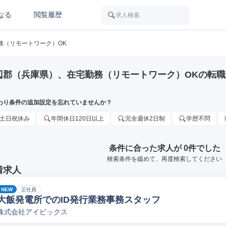
なる
閲覧履歴
求人検索
務（リモートワーク）OK
辺郡（兵庫県）、在宅勤務（リモートワーク）OKの転
わり条件の追加設定を忘れていませんか？
土日祝休み
年間休日120日以上
完全週休2日制
学歴不問
条件に合った求人が 0件でした
検索条件を緩めて、再度検索してください
着求人
NEW
正社員
大飯発電所でのID発行業務事務スタッフ
株式会社アイビックス