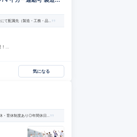
/マイカー通勤可 製造オ
て配属先（製造・工務・品...
...
気になる
・育休制度あり◎年間休日...