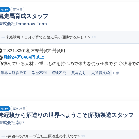
NEW
正社員
競走馬育成スタッフ
株式会社Tomorrow Farm
未経験可！自分が育てた競走馬が優勝するかも！？
〒321-3301栃木県芳賀郡芳賀町
月給24万6464円以上
求めている人材 ◇重いものを持つので体力を使う仕事です ◇牧場でのお
業界未経験歓迎
学歴不問
経験不問
賞与あり
交通費支給
+1個
NEW
契約社員
未経験から酒造りの世界へようこそ|酒類製造スタッフ
株式会社南都
⭐️南都⭐️のグループ会社上原酒造の求人です✨