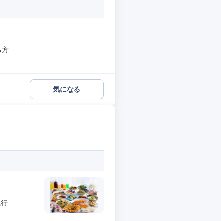
...
気になる
...