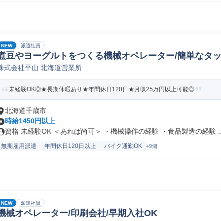
NEW
派遣社員
煮豆やヨーグルトをつくる機械オペレーター/簡単なタ
株式会社平山 北海道営業所
未経験OK◎★長期休暇あり★年間休日120日★月収25万円以上可能◎
北海道千歳市
時給1450円以上
資格 未経験OK ＜あれば尚可＞ ・機械操作の経験 ・食品製造の経験 ..
無期雇用派遣
年間休日120日以上
バイク通勤OK
+9個
NEW
派遣社員
機械オペレーター/印刷会社/早期入社OK