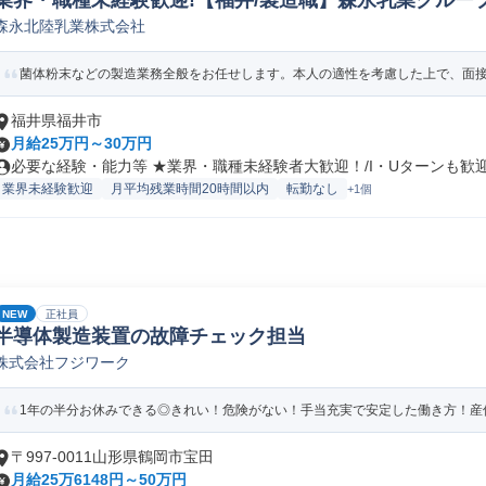
業界・職種未経験歓迎!【福井/製造職】森永乳業グループ
森永北陸乳業株式会社
ペレーター/ラインマネージャー(食品/飲料/たばこ)
菌体粉末などの製造業務全般をお任せします。本人の適性を考慮した上で、面接に
福井県福井市
月給25万円～30万円
必要な経験・能力等 ★業界・職種未経験者大歓迎！/I・Uターンも歓迎！
業界未経験歓迎
月平均残業時間20時間以内
転勤なし
+1個
NEW
正社員
半導体製造装置の故障チェック担当
株式会社フジワーク
1年の半分お休みできる◎きれい！危険がない！手当充実で安定した働き方！産休
〒997-0011山形県鶴岡市宝田
月給25万6148円～50万円