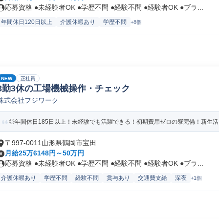
応募資格 ●未経験者OK ●学歴不問 ●経験不問 ●経験者OK ●ブラ...
年間休日120日以上
介護休暇あり
学歴不問
+8個
NEW
正社員
3勤3休の工場機械操作・チェック
株式会社フジワーク
◎年間休日185日以上！未経験でも活躍できる！初期費用ゼロの寮完備！新生
〒997-0011山形県鶴岡市宝田
月給25万6148円～50万円
応募資格 ●未経験者OK ●学歴不問 ●経験不問 ●経験者OK ●ブラ...
介護休暇あり
学歴不問
経験不問
賞与あり
交通費支給
深夜
+1個