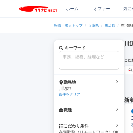
ホーム
オファー
気に
転職・求人トップ
/
兵庫県
/
川辺郡
/
在宅勤
川
キーワード
こだ
勤務地
川辺郡
条件をクリア
新
職種
こだわり条件
在宅勤務（リモートワーク）OK