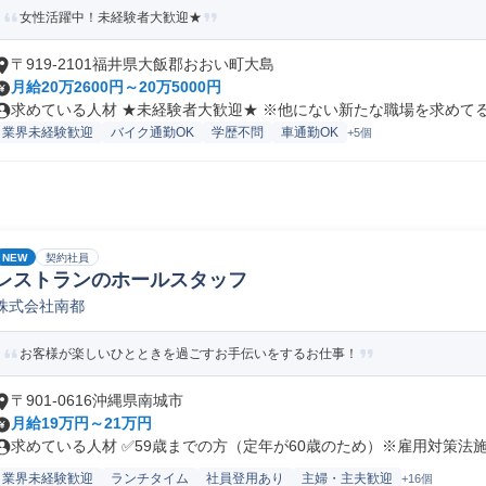
女性活躍中！未経験者大歓迎★
〒919-2101福井県大飯郡おおい町大島
月給20万2600円～20万5000円
求めている人材 ★未経験者大歓迎★ ※他にない新たな職場を求めてる方
業界未経験歓迎
バイク通勤OK
学歴不問
車通勤OK
+5個
NEW
契約社員
レストランのホールスタッフ
株式会社南都
お客様が楽しいひとときを過ごすお手伝いをするお仕事！
〒901-0616沖縄県南城市
月給19万円～21万円
求めている人材 ✅59歳までの方（定年が60歳のため）※雇用対策法施行
業界未経験歓迎
ランチタイム
社員登用あり
主婦・主夫歓迎
+16個