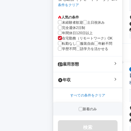
条件をクリア
人気の条件
未経験者歓迎
土日祝休み
完全週休2日制
年間休日120日以上
在宅勤務（リモートワーク）OK
転勤なし
服装自由
年齢不問
学歴不問
語学力を活かせる
雇用形態
年収
すべての条件をクリア
新着のみ
検索