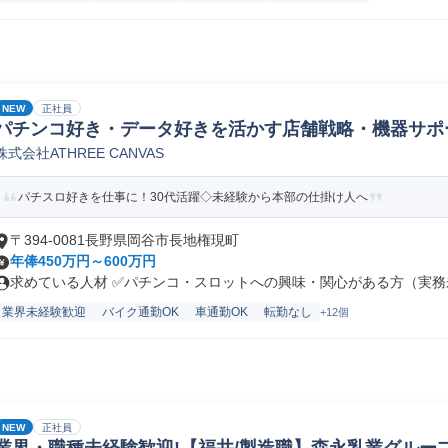
NEW
正社員
パチンコ好き・データ好きを活かす店舗戦略・機器サポ
株式会社ATHREE CANVAS
パチスロ好きを仕事に！30代活躍◇未経験から本部の仕掛け人へ
〒394-0081長野県岡谷市長地権現町
年俸450万円～600万円
求めている人材 ✅パチンコ・スロットへの興味・関心がある方（実務未
業界未経験歓迎
バイク通勤OK
車通勤OK
転勤なし
+12個
NEW
正社員