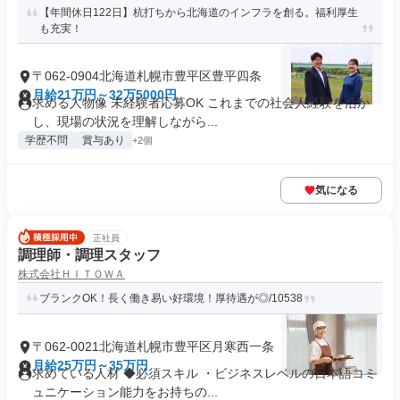
【年間休日122日】杭打ちから北海道のインフラを創る。福利厚生
も充実！
〒062-0904北海道札幌市豊平区豊平四条
月給21万円～32万5000円
求める人物像 未経験者応募OK これまでの社会人経験を活か
し、現場の状況を理解しながら...
学歴不問
賞与あり
+2個
気になる
正社員
調理師・調理スタッフ
株式会社ＨＩＴＯＷＡ
ブランクOK！長く働き易い好環境！厚待遇が◎/10538
〒062-0021北海道札幌市豊平区月寒西一条
月給25万円～35万円
求めている人材 ◆必須スキル ・ビジネスレベルの日本語コミ
ュニケーション能力をお持ちの...