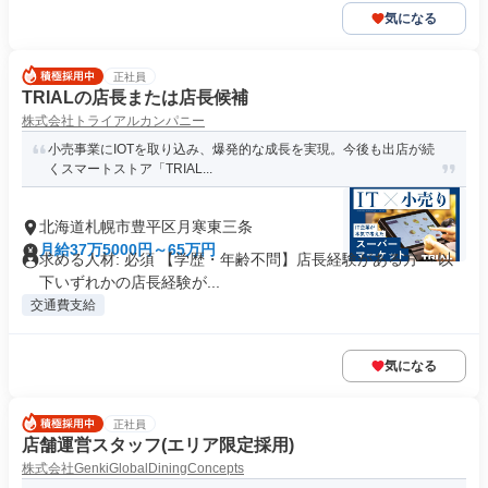
気になる
正社員
TRIALの店長または店長候補
株式会社トライアルカンパニー
小売事業にIOTを取り込み、爆発的な成長を実現。今後も出店が続
くスマートストア「TRIAL...
北海道札幌市豊平区月寒東三条
月給37万5000円～65万円
求める人材: 必須 【学歴・年齢不問】店長経験がある方 ～以
下いずれかの店長経験が...
交通費支給
気になる
正社員
店舗運営スタッフ(エリア限定採用)
株式会社GenkiGlobalDiningConcepts