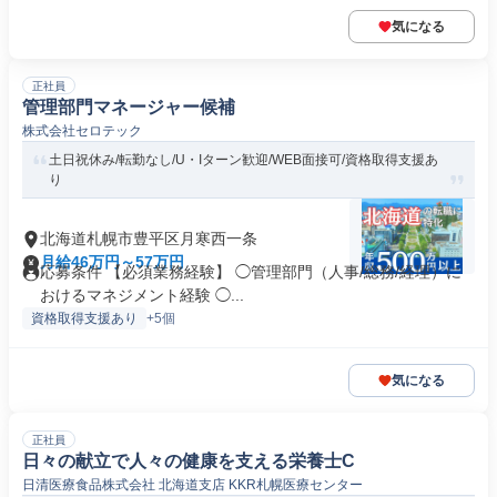
気になる
正社員
管理部門マネージャー候補
株式会社セロテック
土日祝休み/転勤なし/U・Iターン歓迎/WEB面接可/資格取得支援あ
り
北海道札幌市豊平区月寒西一条
月給46万円～57万円
応募条件 【必須業務経験】 ◯管理部門（人事/総務/経理）に
おけるマネジメント経験 ◯...
資格取得支援あり
+5個
気になる
正社員
日々の献立で人々の健康を支える栄養士C
日清医療食品株式会社 北海道支店 KKR札幌医療センター