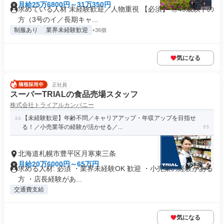
月給25万6800円～31万350円
求めている人材 未経験歓迎／人物重視 【必須】 ◎45歳以下の
方（3号のイ／長期キャ...
制服あり
業界未経験歓迎
+36個
気になる
正社員
スーパーTRIALの食品売場スタッフ
株式会社トライアルカンパニー
【未経験歓迎】年齢不問／キャリアアップ・年収アップを目指せ
る！／小売業等の経験が活かせる／...
北海道札幌市豊平区月寒東三条
月給20万6000円～65万円
求める人材: 必須 ・業界未経験OK 歓迎 ・小売業の経験がある
方 ・店長経験があ...
交通費支給
気になる