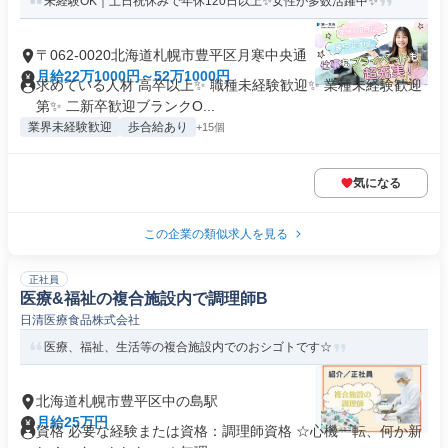
未経験OK｜土日祝休みで年休120日以上✨女性が多数活躍中✨
〒062-0020北海道札幌市豊平区月寒中央通
月給22万1000円～52万1000円
求めている人材 高卒以上✨ 職種未経験歓迎✨ 業種未経験歓迎
第✨ 二新卒歓迎ブランクO...
業界未経験歓迎
歩合給あり
+15個
気になる
この企業の類似求人を見る
正社員
医療&福祉の複合施設内で調理師B
日清医療食品株式会社
医療、福祉、生活等の複合施設内でのおシゴトです☆
北海道札幌市豊平区中の島駅
月給25万円
資格 必要な経験または資格：調理師資格 ☆心機一転、何か新