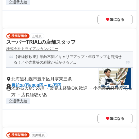
交通費支給
気になる
正社員
スーパーTRIALの店舗スタッフ
株式会社トライアルカンパニー
【未経験歓迎】年齢不問／キャリアアップ・年収アップを目指せ
る！／小売業等の経験が活かせる／...
北海道札幌市豊平区月寒東三条
月給20万6000円～65万円
求める人材: 必須 ・業界未経験OK 歓迎 ・小売業の経験がある
方 ・店長経験があ...
交通費支給
気になる
契約社員