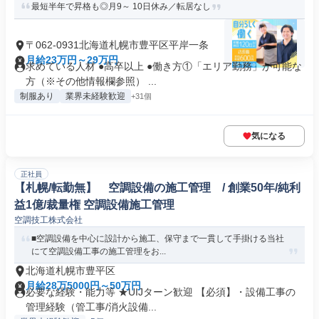
最短半年で昇格も◎月9～ 10日休み／転居なし
〒062-0931北海道札幌市豊平区平岸一条
月給23万円～29万円
求めている人材 ●高卒以上 ●働き方①「エリア勤務」が可能な
方（※その他情報欄参照） ...
制服あり
業界未経験歓迎
+31個
気になる
正社員
【札幌/転勤無】 空調設備の施工管理 / 創業50年/純利
益1億/裁量権 空調設備施工管理
空調技工株式会社
■空調設備を中心に設計から施工、保守まで一貫して手掛ける当社
にて空調設備工事の施工管理をお...
北海道札幌市豊平区
月給28万5000円～50万円
必要な経験・能力等 ★UIJターン歓迎 【必須】・設備工事の
管理経験（管工事/消火設備...