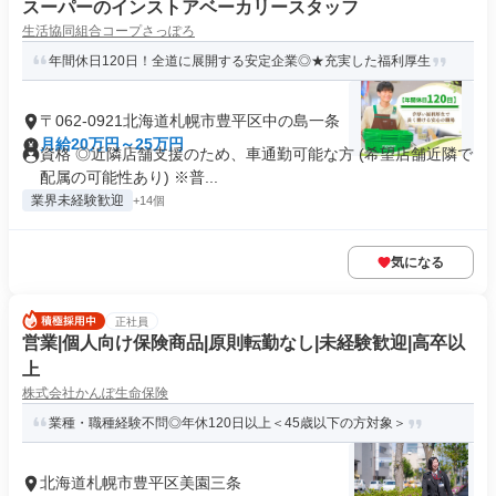
スーパーのインストアベーカリースタッフ
生活協同組合コープさっぽろ
年間休日120日！全道に展開する安定企業◎★充実した福利厚生
〒062-0921北海道札幌市豊平区中の島一条
月給20万円～25万円
資格 ◎近隣店舗支援のため、車通勤可能な方 (希望店舗近隣で
配属の可能性あり) ※普...
業界未経験歓迎
+14個
気になる
正社員
営業|個人向け保険商品|原則転勤なし|未経験歓迎|高卒以
上
株式会社かんぽ生命保険
業種・職種経験不問◎年休120日以上＜45歳以下の方対象＞
北海道札幌市豊平区美園三条