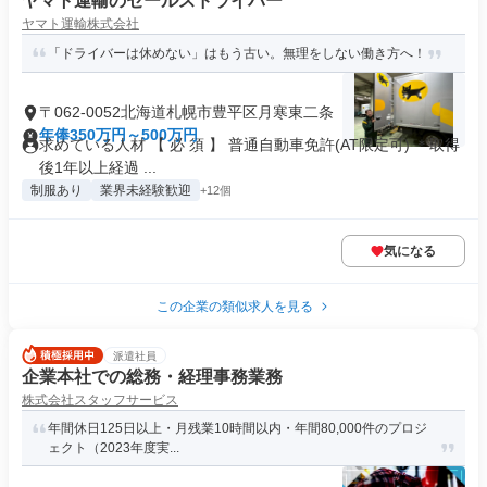
ヤマト運輸のセールスドライバー
ヤマト運輸株式会社
「ドライバーは休めない」はもう古い。無理をしない働き方へ！
〒062-0052北海道札幌市豊平区月寒東二条
年俸350万円～500万円
求めている人材 【 必 須 】 普通自動車免許(AT限定可) ＊取得
後1年以上経過 ...
制服あり
業界未経験歓迎
+12個
気になる
この企業の類似求人を見る
派遣社員
企業本社での総務・経理事務業務
株式会社スタッフサービス
年間休日125日以上・月残業10時間以内・年間80,000件のプロジ
ェクト（2023年度実...