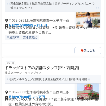
完全週休2日制！残業代全額支給！業界リーディングカンパニーで
働きませんか？！
〒062-0931北海道札幌市豊平区平岸一条
月給22万5000円～25万円
資格 必要な経験または資格：■要 栄養士資格 働きながら管理
栄養士資格の取得を目指す...
車通勤OK
交通費支給
気になる
正社員
ドラッグストアの店舗スタッフ(正・西岡店)
株式会社サンドラッグプラス
販売ノルマなし／残業代は別途全額支給／土日休み取得可能
〒062-0033北海道札幌市豊平区西岡三条
月給20万500円～32万円
求めている人材 ＼未経験OK＊第二新卒歓迎＊学歴不問／ 医
療・医薬品関連の資格や知識、...