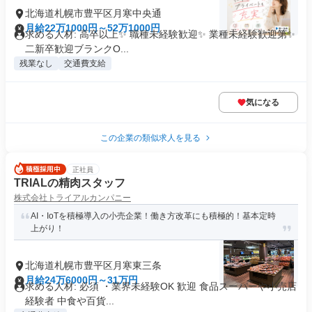
北海道札幌市豊平区月寒中央通
月給22万1000円～52万1000円
求める人材: 高卒以上✨ 職種未経験歓迎✨ 業種未経験歓迎第✨
二新卒歓迎ブランクO...
残業なし
交通費支給
気になる
この企業の類似求人を見る
正社員
TRIALの精肉スタッフ
株式会社トライアルカンパニー
AI・IoTを積極導入の小売企業！働き方改革にも積極的！基本定時
上がり！
北海道札幌市豊平区月寒東三条
月給24万6000円～31万円
求める人材: 必須 ・業界未経験OK 歓迎 食品スーパーや小売店
経験者 中食や百貨...