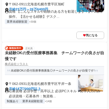
〒062-0911北海道札幌市豊平区旭町
月給23万円～26万6400円
資格 【こんなスキルや経験のある方を歓迎します！】PC基本
操作。【活かせる経験】デスク...
業界未経験歓迎
+30個
気になる
正社員
未経験OKの受付医療事務募集 チームワークの良さが自
慢です
株式会社ソラスト
未経験OKの受付医療事務募集◎チームワークの良さが自慢です!
〒062-0931北海道札幌市豊平区平岸一条
月給18万7000円以上
応募資格 必須学歴：高卒以上 必須PCスキル：文字入力のみ
必須資格・応募条件：無資格...
制服あり
業界未経験歓迎
+14個