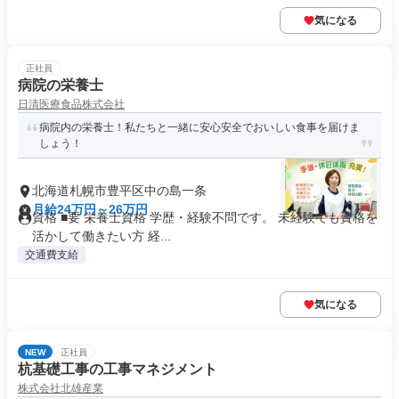
気になる
正社員
病院の栄養士
日清医療食品株式会社
病院内の栄養士！私たちと一緒に安心安全でおいしい食事を届けま
しょう！
北海道札幌市豊平区中の島一条
月給24万円～26万円
資格 ■要 栄養士資格 学歴・経験不問です。 未経験でも資格を
活かして働きたい方 経...
交通費支給
気になる
NEW
正社員
杭基礎工事の工事マネジメント
株式会社北雄産業