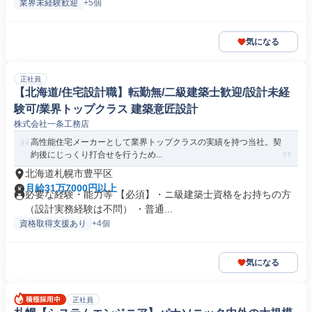
業界未経験歓迎
+5個
気になる
正社員
【北海道/住宅設計職】転勤無/二級建築士歓迎/設計未経
験可/業界トップクラス 建築意匠設計
株式会社一条工務店
高性能住宅メーカーとして業界トップクラスの実績を持つ当社。契
約後にじっくり打合せを行うため...
北海道札幌市豊平区
月給31万7000円以上
必要な経験・能力等 【必須】・ニ級建築士資格をお持ちの方
（設計実務経験は不問） ・普通...
資格取得支援あり
+4個
気になる
正社員