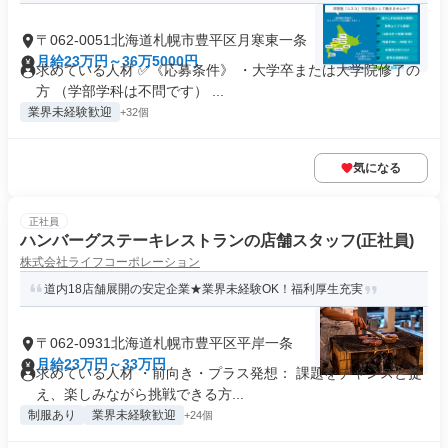
〒062-0051北海道札幌市豊平区月寒東一条
月給23万円～36万5000円
求めている人材 ✅《応募条件》 ・大学卒または大学院修了の
方 （学部学科は不問です） ...
業界未経験歓迎
+32個
気になる
正社員
ハンバーグステーキレストランの店舗スタッフ(正社員)
株式会社ライフコーポレーション
道内18店舗展開の安定企業★業界未経験OK！福利厚生充実
〒062-0931北海道札幌市豊平区平岸一条
月給23万円～33万円
求めている人材 ・前向き・プラス発想： 課題をチャンスと捉
え、楽しみながら挑戦できる方...
制服あり
業界未経験歓迎
+24個