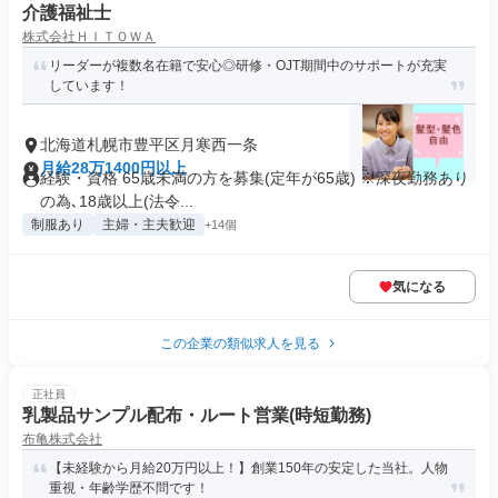
介護福祉士
株式会社ＨＩＴＯＷＡ
リーダーが複数名在籍で安心◎研修・OJT期間中のサポートが充実
しています！
北海道札幌市豊平区月寒西一条
月給28万1400円以上
経験・資格 65歳未満の方を募集(定年が65歳) ※深夜勤務あり
の為､18歳以上(法令...
制服あり
主婦・主夫歓迎
+14個
気になる
この企業の類似求人を見る
正社員
乳製品サンプル配布・ルート営業(時短勤務)
布亀株式会社
【未経験から月給20万円以上！】創業150年の安定した当社。人物
重視・年齢学歴不問です！