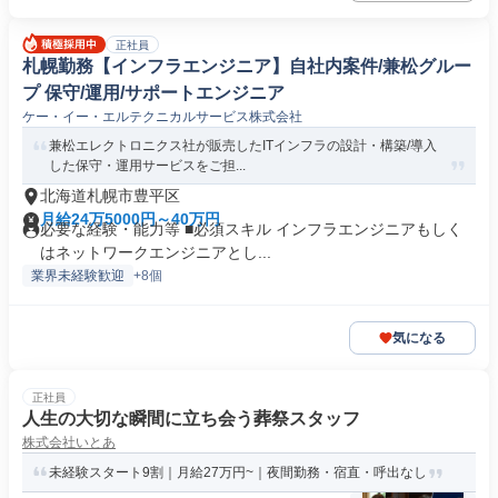
正社員
札幌勤務【インフラエンジニア】自社内案件/兼松グルー
プ 保守/運用/サポートエンジニア
ケー・イー・エルテクニカルサービス株式会社
兼松エレクトロニクス社が販売したITインフラの設計・構築/導入
した保守・運用サービスをご担...
北海道札幌市豊平区
月給24万5000円～40万円
必要な経験・能力等 ■必須スキル インフラエンジニアもしく
はネットワークエンジニアとし...
業界未経験歓迎
+8個
気になる
正社員
人生の大切な瞬間に立ち会う葬祭スタッフ
株式会社いとあ
未経験スタート9割｜月給27万円~｜夜間勤務・宿直・呼出なし