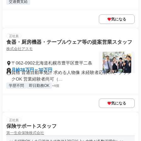
交通費支給
気になる
正社員
食器・厨房機器・テーブルウェア等の提案営業スタッフ
株式会社アスモ
〒062-0902北海道札幌市豊平区豊平二条
月給26万円～30万円
資格 普通自動車免許 求める人物像 未経験者応募OK、ブラン
クOK 営業経験者尚可（...
学歴不問
即日勤務OK
+4個
気になる
正社員
保険サポートスタッフ
第一生命保険株式会社