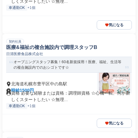
しくスタートしたい ☆無理...
車通勤OK
+1個
気になる
契約社員
医療&福祉の複合施設内で調理スタッフB
日清医療食品株式会社
オープニングスタッフ募集！60名新規採用！医療、福祉、生活等
の複合施設内でのおシゴトです☆
北海道札幌市豊平区中の島駅
時給1500円
資格 必要な経験または資格：調理師資格 ☆心機一転、何か新
しくスタートしたい ☆無理...
車通勤OK
+1個
気になる