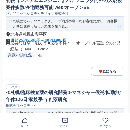
札幌【システムエンジニア】パナソニック内外の大規模
案件多数/在宅勤務可能 web/オープンSE
パナソニックシステムデザイン株式会社
札幌にてパナソニックグループ内外の様々なお客様に対し、お客様
と共に成長し新しい未来を創る真...
北海道札幌市豊平区
月給25万3500円～40万1900円
必要な経験・能力等 ■必須条件： ・オープン系言語での開発
経験（Java、JavaSc...
業界未経験歓迎
+6個
気になる
正社員
≪札幌/臨床検査薬の研究開発≫マネジャー候補/転勤無/
年休126日/家族手当 創薬研究
株式会社セロテック
臨床検査薬のメーカーである弊社にて研究所の管理職候補として開
発計画書の作成や新規製品の開発...
北海道札幌市豊平区
ホーム
オファー
気になる