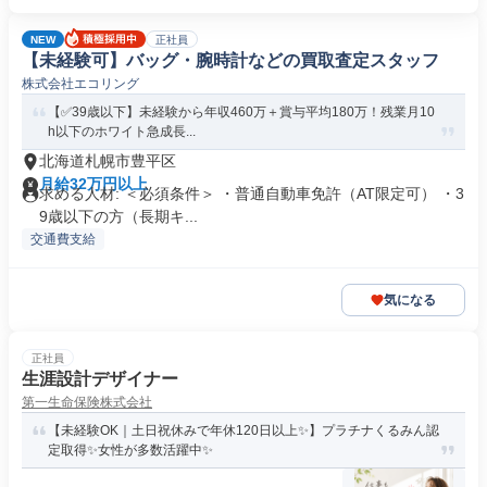
NEW
正社員
【未経験可】バッグ・腕時計などの買取査定スタッフ
株式会社エコリング
【✅39歳以下】未経験から年収460万＋賞与平均180万！残業月10
h以下のホワイト急成長...
北海道札幌市豊平区
月給32万円以上
求める人材: ＜必須条件＞ ・普通自動車免許（AT限定可） ・3
9歳以下の方（長期キ...
交通費支給
気になる
正社員
生涯設計デザイナー
第一生命保険株式会社
【未経験OK｜土日祝休みで年休120日以上✨】プラチナくるみん認
定取得✨女性が多数活躍中✨