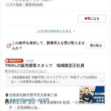
シフト自由
駅近5分以内
気になる
この企業の類似求人を見る
この条件を保存して、新着求人を受け取りませ
受け取る
んか？
正社員
TRIALの販売接客スタッフ 地域限定正社員
株式会社トライアルカンパニー
【未経験歓迎】年齢不問／キャリアアップ・年収アップを目指せ
る！／小売業等の経験が活かせる／...
北海道札幌市豊平区月寒東三条
月給20万6000円～65万円
求める人材: 必須 ・業界未経験OK 歓迎 ・小売業の経験がある
方 ・店長経験があ...