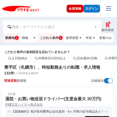
会員登録
ログイン
職種・キーワードから探す
条件保存
勤務地
職種
こだわり条件
雇用形態
年収
新着のみ
1
1
こだわり条件の追加設定を忘れていませんか？
土日祝休み
年間休日120日以上
完全週休2日制
学歴
豊平区（札幌市）、時短勤務ありの転職・求人情報
132
件
1
〜
100
件目を表示中
関連度順
新着順
詳細表示
正社員
通院・お買い物送迎ドライバー(支度金最大 30万円)
札幌北交ハイヤー株式会社
【面接確約】免許取得費用は会社負担・6ヶ月間の給与保証あり！