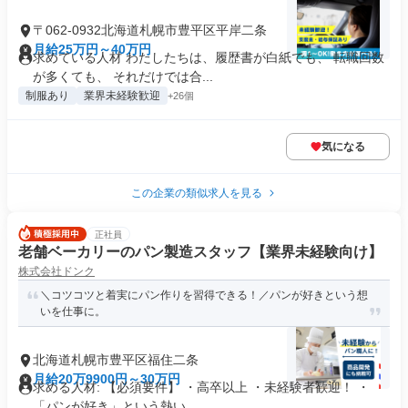
〒062-0932北海道札幌市豊平区平岸二条
月給25万円～40万円
求めている人材 わたしたちは、履歴書が白紙でも、 転職回数
が多くても、 それだけでは合...
制服あり
業界未経験歓迎
+26個
気になる
この企業の類似求人を見る
正社員
老舗ベーカリーのパン製造スタッフ【業界未経験向け】
株式会社ドンク
＼コツコツと着実にパン作りを習得できる！／パンが好きという想
いを仕事に。
北海道札幌市豊平区福住二条
月給20万9900円～30万円
求める人材: 【必須要件】 ・高卒以上 ・未経験者歓迎！ ・
「パンが好き」という熱い...