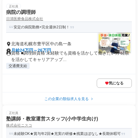
正社員
病院の調理師
日清医療食品株式会社
安定の病院勤務×完全週休2日制！
北海道札幌市豊平区中の島一条
月給24万円～26万円
資格 ■調理師資格 未経験でも資格を活かして働きたい方 経験
を活かしてキャリアアップ...
交通費支給
気になる
この企業の類似求人を見る
正社員
塾講師・教室運営スタッフ(小中学生向け)
株式会社ニスコ
未経験OK★賞与年2回★充実の研修★残業ほぼなし★長期休暇可