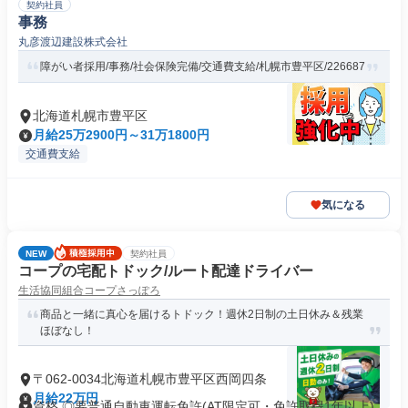
契約社員
事務
丸彦渡辺建設株式会社
障がい者採用/事務/社会保険完備/交通費支給/札幌市豊平区/226687
北海道札幌市豊平区
月給25万2900円～31万1800円
交通費支給
気になる
NEW
契約社員
コープの宅配トドック/ルート配達ドライバー
生活協同組合コープさっぽろ
商品と一緒に真心を届けるトドック！週休2日制の土日休み＆残業
ほぼなし！
〒062-0034北海道札幌市豊平区西岡四条
月給22万円
資格 ◎要普通自動車運転免許(AT限定可・免許取得1年以上)