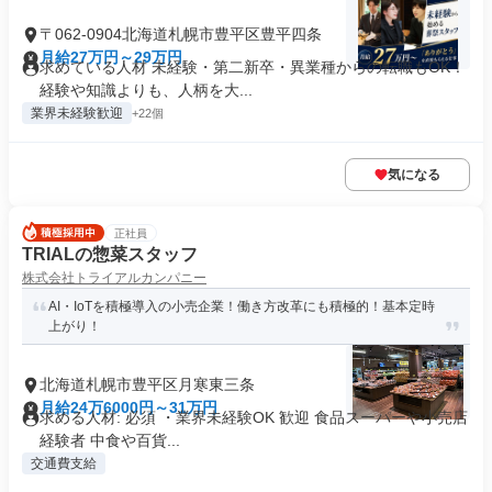
〒062-0904北海道札幌市豊平区豊平四条
月給27万円～29万円
求めている人材 未経験・第二新卒・異業種からの転職もOK！
経験や知識よりも、人柄を大...
業界未経験歓迎
+22個
気になる
正社員
TRIALの惣菜スタッフ
株式会社トライアルカンパニー
AI・IoTを積極導入の小売企業！働き方改革にも積極的！基本定時
上がり！
北海道札幌市豊平区月寒東三条
月給24万6000円～31万円
求める人材: 必須 ・業界未経験OK 歓迎 食品スーパーや小売店
経験者 中食や百貨...
交通費支給