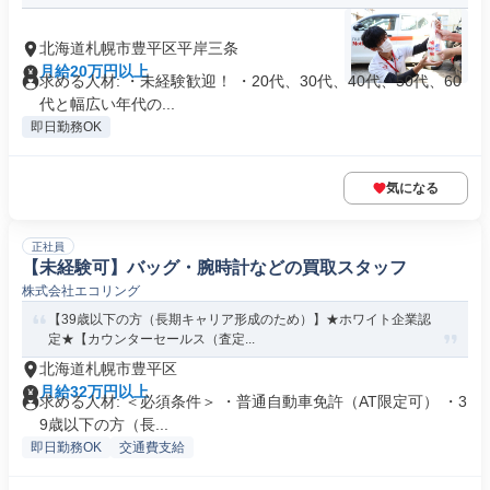
北海道札幌市豊平区平岸三条
月給20万円以上
求める人材: ・未経験歓迎！ ・20代、30代、40代、50代、60
代と幅広い年代の...
即日勤務OK
気になる
正社員
【未経験可】バッグ・腕時計などの買取スタッフ
株式会社エコリング
【39歳以下の方（長期キャリア形成のため）】★ホワイト企業認
定★【カウンターセールス（査定...
北海道札幌市豊平区
月給32万円以上
求める人材: ＜必須条件＞ ・普通自動車免許（AT限定可） ・3
9歳以下の方（長...
即日勤務OK
交通費支給