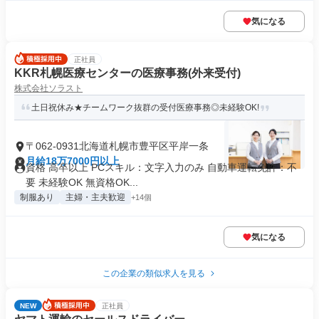
気になる
正社員
KKR札幌医療センターの医療事務(外来受付)
株式会社ソラスト
土日祝休み★チームワーク抜群の受付医療事務◎未経験OK!
〒062-0931北海道札幌市豊平区平岸一条
月給18万7000円以上
資格 高卒以上 PCスキル：文字入力のみ 自動車運転免許：不
要 未経験OK 無資格OK...
制服あり
主婦・主夫歓迎
+14個
気になる
この企業の類似求人を見る
NEW
正社員