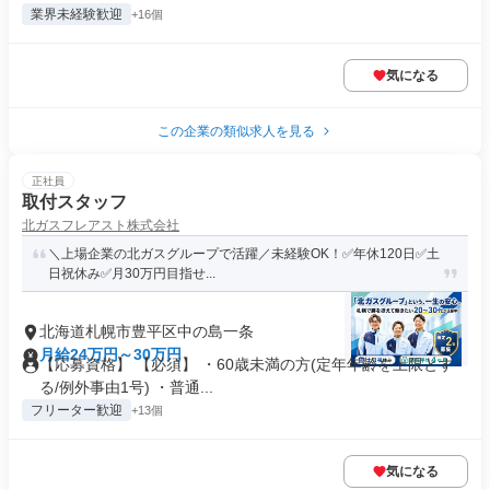
業界未経験歓迎
+16個
気になる
この企業の類似求人を見る
正社員
取付スタッフ
北ガスフレアスト株式会社
＼上場企業の北ガスグループで活躍／未経験OK！✅年休120日✅土
日祝休み✅月30万円目指せ...
北海道札幌市豊平区中の島一条
月給24万円～30万円
【応募資格】 【必須】 ・60歳未満の方(定年年齢を上限とす
る/例外事由1号) ・普通...
フリーター歓迎
+13個
気になる