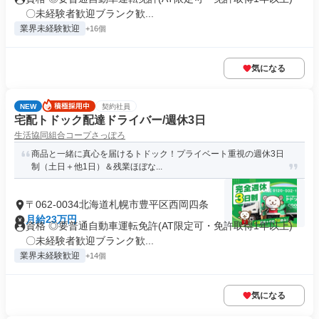
〇未経験者歓迎ブランク歓...
業界未経験歓迎
+16個
気になる
NEW
契約社員
宅配トドック配達ドライバー/週休3日
生活協同組合コープさっぽろ
商品と一緒に真心を届けるトドック！プライベート重視の週休3日
制（土日＋他1日）＆残業ほぼな...
〒062-0034北海道札幌市豊平区西岡四条
月給23万円
資格 ◎要普通自動車運転免許(AT限定可・免許取得1年以上)
〇未経験者歓迎ブランク歓...
業界未経験歓迎
+14個
気になる