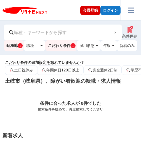
会員登録
ログイン
職種・キーワードから探す
条件保存
勤務地
職種
こだわり条件
雇用形態
年収
新着のみ
1
1
こだわり条件の追加設定を忘れていませんか？
土日祝休み
年間休日120日以上
完全週休2日制
学歴
土岐市（岐阜県）、障がい者歓迎の転職・求人情報
条件に合った求人が 0件でした
検索条件を緩めて、再度検索してください
新着求人