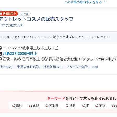
この企業の類似求人を見る
正社員
アウトレットコスメの販売スタッフ
ピアス株式会社
celule(セルレ)アウトレットコスメ販売＠土岐プレミアム・アウトレット
〒509-5127岐阜県土岐市土岐ヶ丘
月給23万3000円以上
経験・資格 ◎高卒以上 ◎業界未経験者大歓迎！(スタッフの約９割が未経
制服あり
業界未経験歓迎
社員登用あり
フリーター歓迎
+16個
キーワード
を設定して求人を絞り込みまし
事務
経理
不動産
営業
IT
英語