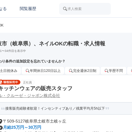
なる
閲覧履歴
求人検索
OK
岐市（岐阜県）、ネイルOKの転職・求人情報
1
〜
34
件目を表示中
わり条件の追加設定を忘れていませんか？
土日祝休み
年間休日120日以上
完全週休2日制
学歴不問
正社員
キッチンウェアの販売スタッフ
ル・クルーゼ・ジャポン株式会社
接客販売経験者歓迎！インセンティブあり／残業平均月5h以下
〒509-5127岐阜県土岐市土岐ヶ丘
月給25万円～30万円