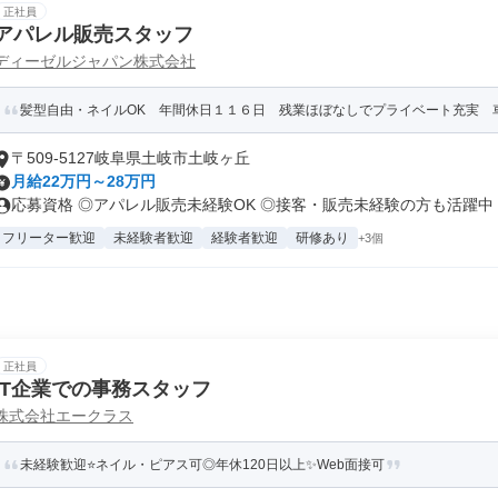
正社員
アパレル販売スタッフ
ディーゼルジャパン株式会社
髪型自由・ネイルOK 年間休日１１６日 残業ほぼなしでプライベート充実 車
〒509-5127岐阜県土岐市土岐ヶ丘
月給22万円～28万円
応募資格 ◎アパレル販売未経験OK ◎接客・販売未経験の方も活躍中 ◎
フリーター歓迎
未経験者歓迎
経験者歓迎
研修あり
+3個
正社員
IT企業での事務スタッフ
株式会社エークラス
未経験歓迎⭐ネイル・ピアス可◎年休120日以上✨Web面接可