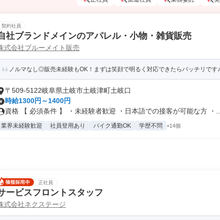
契約社員
自社ブランドメインのアパレル・小物・雑貨販売
株式会社ブルーメイト販売
ノルマなし◎販売未経験もOK！まずは笑顔で明るく対応できたらバッチリです
〒509-5122岐阜県土岐市土岐津町土岐口
時給1300円～1400円
資格 【 必須条件 】 ・未経験者歓迎 ・日本語での接客が可能な方 ・..
業界未経験歓迎
社員登用あり
バイク通勤OK
学歴不問
+14個
正社員
サービスフロントスタッフ
株式会社ネクステージ