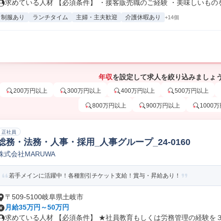
求めている人材 【必須条件】 ・接客販売職のご経験 ・美味しいものを食
制服あり
ランチタイム
主婦・主夫歓迎
介護休暇あり
+14個
年収
を設定して求人を絞り込みましょ
200万円以上
300万円以上
400万円以上
500万円以上
800万円以上
900万円以上
1000
正社員
総務・法務・人事・採用_人事グループ_24-0160
株式会社MARUWA
若手メインに活躍中！各種割引チケット支給！賞与・昇給あり！
〒509-5100岐阜県土岐市
月給35万円～50万円
求めている人材 【必須条件】 ★社員教育もしくは労務管理の経験を３年