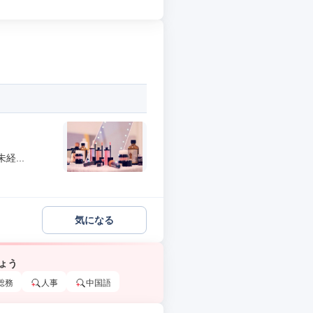
...
気になる
ょう
総務
人事
中国語