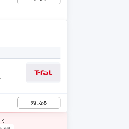
.
気になる
ょう
約社員