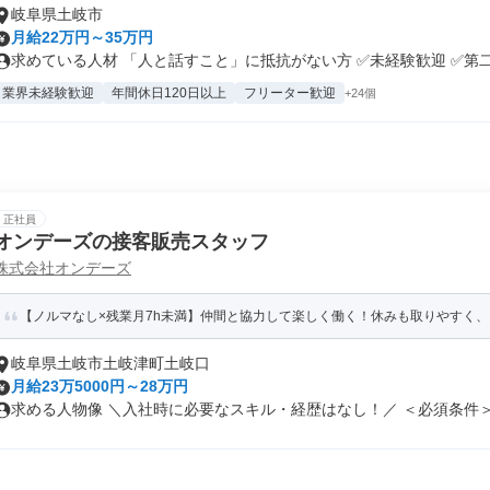
岐阜県土岐市
月給22万円～35万円
求めている人材 「人と話すこと」に抵抗がない方 ✅未経験歓迎 ✅第二.
業界未経験歓迎
年間休日120日以上
フリーター歓迎
+24個
正社員
オンデーズの接客販売スタッフ
株式会社オンデーズ
【ノルマなし×残業月7h未満】仲間と協力して楽しく働く！休みも取りやすく
岐阜県土岐市土岐津町土岐口
月給23万5000円～28万円
求める人物像 ＼入社時に必要なスキル・経歴はなし！／ ＜必須条件＞ .