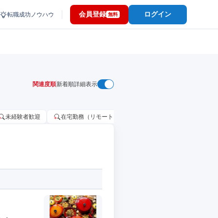
会員登録
ログイン
転職成功ノウハウ
無料
関連度順
新着順
詳細表示
未経験者歓迎
在宅勤務（リモートワーク）OK
家賃補助・住宅手当