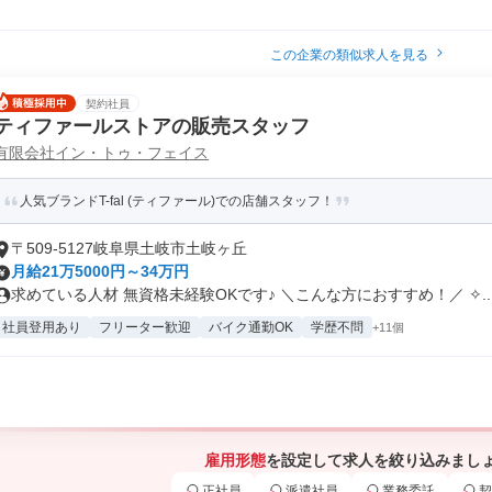
この企業の類似求人を見る
契約社員
ティファールストアの販売スタッフ
有限会社イン・トゥ・フェイス
人気ブランドT-fal (ティファール)での店舗スタッフ！
〒509-5127岐阜県土岐市土岐ヶ丘
月給21万5000円～34万円
求めている人材 無資格未経験OKです♪ ＼こんな方におすすめ！／ ✧..
社員登用あり
フリーター歓迎
バイク通勤OK
学歴不問
+11個
雇用形態
を設定して求人を絞り込みまし
正社員
派遣社員
業務委託
契