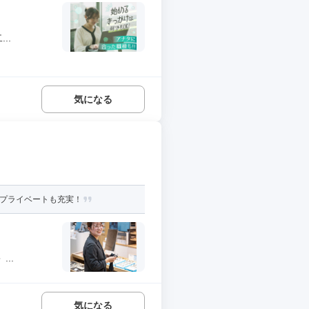
..
気になる
、プライベートも充実！
..
気になる