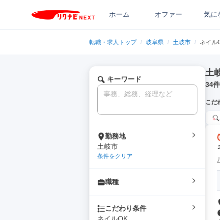
ホーム
オファー
気に
転職・求人トップ
/
岐阜県
/
土岐市
/
ネイル
土
キーワード
34
件
こだ
勤務地
土岐市
条件をクリア
職種
こだわり条件
ネイルOK