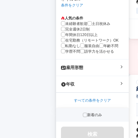
条件をクリア
人気の条件
未経験者歓迎
土日祝休み
完全週休2日制
年間休日120日以上
在宅勤務（リモートワーク）OK
転勤なし
服装自由
年齢不問
学歴不問
語学力を活かせる
雇用形態
年収
すべての条件をクリア
新着のみ
検索