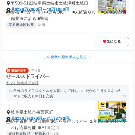
〒509-5122岐阜県土岐市土岐津町土岐口
月給26万2000円～40万1000円
資格 ■学歴不問（中退もOK）！ ■未経験ＯＫ！ ■18歳以上/警
備業法による ■警備...
業界未経験歓迎
+34個
気になる
この企業の類似求人を見る
正社員
セールスドライバー
ヤマト運輸株式会社
自分のライフスタイルを大切にしてほしい。だからこそクロネコヤ
マトは収入も休日も充実
岐阜県土岐市泉西原町
月給20万6070円～21万8790円
応募資格 普通自動車免許を取得してから １年以上経過してい
れば応募可能 ※AT限定可...
未経験者歓迎
研修あり
+1個