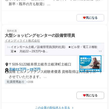
新卒・既卒の方も歓迎） ...
気になる
契約社員
大型ショッピングセンターの設備管理員
イオンディライト株式会社
イオンモール土岐／設備管理員(契約社員) ★ビル管・電工２種歓
迎★ 月給22～29万円+各...
〒509-5122岐阜県土岐市土岐津町土岐口
月給22万円～29万円
資格 ビルメンテナンス経験者優遇 資格取得は入社後サポート
させていただきます。 ...
社員登用あり
+16個
気になる
この企業の類似求人を見る