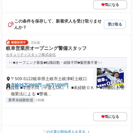
気になる
この条件を保存して、新着求人を受け取りませ
受け取る
んか？
正社員
岐阜営業所オープニング警備スタッフ
セキュリティスタッフ株式会社
■オープニング募集■転職回数・経験不問■履歴書不要
〒509-5122岐阜県土岐市土岐津町土岐口
月給26万2000円～40万1000円
資格 ■学歴不問（中退もOK）！ ■未経験ＯＫ！ ■18歳以上/警
備業法による ■警備...
業界未経験歓迎
+30個
気になる
この企業の類似求人を見る