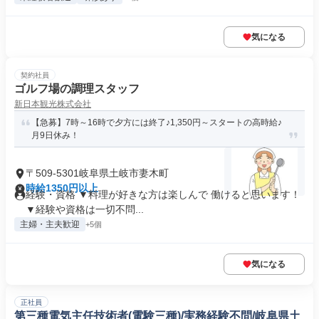
気になる
契約社員
ゴルフ場の調理スタッフ
新日本観光株式会社
【急募】7時～16時で夕方には終了♪1,350円～スタートの高時給♪
月9日休み！
〒509-5301岐阜県土岐市妻木町
時給1350円以上
経験・資格 ▼料理が好きな方は楽しんで 働けると思います！
▼経験や資格は一切不問...
主婦・主夫歓迎
+5個
気になる
正社員
第三種電気主任技術者(電験三種)/実務経験不問/岐阜県土