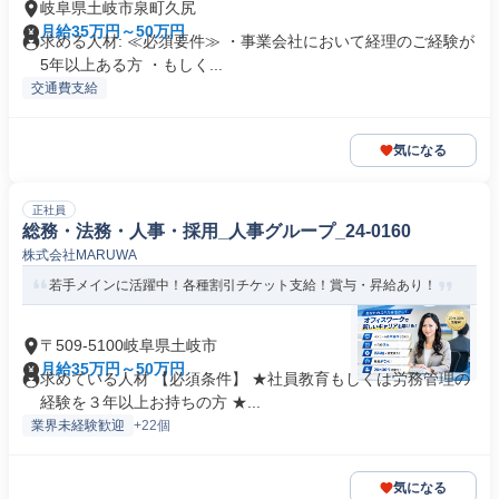
岐阜県土岐市泉町久尻
月給35万円～50万円
求める人材: ≪必須要件≫ ・事業会社において経理のご経験が
5年以上ある方 ・もしく...
交通費支給
気になる
正社員
総務・法務・人事・採用_人事グループ_24-0160
株式会社MARUWA
若手メインに活躍中！各種割引チケット支給！賞与・昇給あり！
〒509-5100岐阜県土岐市
月給35万円～50万円
求めている人材 【必須条件】 ★社員教育もしくは労務管理の
経験を３年以上お持ちの方 ★...
業界未経験歓迎
+22個
気になる