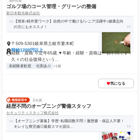
契約社員
ゴルフ場のコース管理・グリーンの整備
新日本観光株式会社
【簡単♪軽作業ワーク】自然の中で働ける/シニア活躍中♪健康志向
の方にもオススメ！
〒509-5301岐阜県土岐市妻木町
時給1200円以上
経験・資格 ※定年65歳 ▼年齢・経験・資格は一切不問です！
久々の社会復帰という...
未経験者歓迎
社割あり
+1個
気になる
正社員
経歴不問のオープニング警備スタッフ
セキュリティスタッフ株式会社
【オープニング募集】学歴･転職回数不問！履歴書・保証人不要！
キレイな寮完備◎最新スマホ貸出...