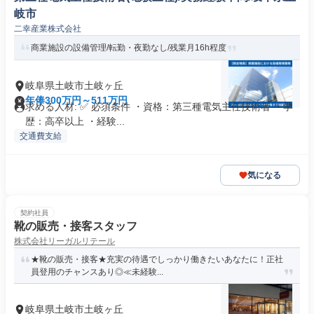
岐市
二幸産業株式会社
商業施設の設備管理/転勤・夜勤なし/残業月16h程度
岐阜県土岐市土岐ヶ丘
年俸300万円～511万円
求める人材: ✅ 必須条件 ・資格：第三種電気主任技術者 ・学
歴：高卒以上 ・経験...
交通費支給
気になる
契約社員
靴の販売・接客スタッフ
株式会社リーガルリテール
★靴の販売・接客★充実の待遇でしっかり働きたいあなたに！正社
員登用のチャンスあり◎≪未経験...
岐阜県土岐市土岐ヶ丘