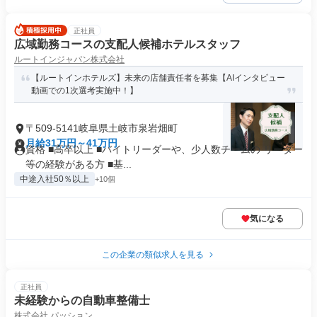
正社員
広域勤務コースの支配人候補ホテルスタッフ
ルートインジャパン株式会社
【ルートインホテルズ】未来の店舗責任者を募集【AIインタビュー
動画での1次選考実施中！】
〒509-5141岐阜県土岐市泉岩畑町
月給31万円～41万円
資格 ■高卒以上 ■バイトリーダーや、少人数チームの リーダー
等の経験がある方 ■基...
中途入社50％以上
+10個
気になる
この企業の類似求人を見る
正社員
未経験からの自動車整備士
株式会社 パッション