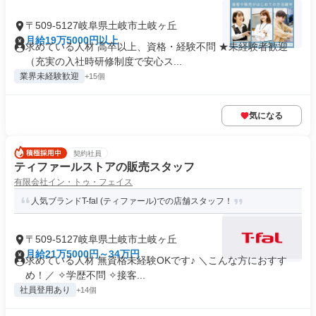
〒509-5127岐阜県土岐市土岐ヶ丘
月給19万5000円以上
求めている人材 高卒以上、資格・経験不問 ★未経験者歓迎
（充実の入社時研修制度で安心ス...
業界未経験歓迎
+15個
気になる
契約社員
ティファールストアの販売スタッフ
有限会社イン・トゥ・フェイス
人気ブランドT-fal (ティファール)での店舗スタッフ！
〒509-5127岐阜県土岐市土岐ヶ丘
月給21万5000円～34万円
求めている人材 無資格未経験OKです♪ ＼こんな方におすす
め！／ ✧学歴不問 ✧接客...
社員登用あり
+14個