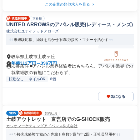
この企業の類似求人を見る
正社員
UNITED ARROWSのアパレル販売(レディース・メンズ)
株式会社ユナイテッドアローズ
未経験応援、経験を活かせる環境/接客・マナーを活かす
岐阜県土岐市土岐ヶ丘
年俸312万円～396万円
応募条件 ■アパレル業界経験者はもちろん、アパレル業界での
就業経験の有無にこだわらず、...
転勤なし
ネイルOK
+6個
気になる
NEW
契約社員
土岐アウトレット 直営店でのG-SHOCK販売
カシオマーケティングアドバンス株式会社
✨接客未経験で始めた先輩も多数✨賞与年2回・正社員登用有