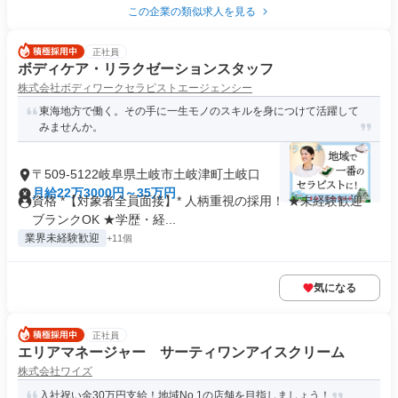
この企業の類似求人を見る
正社員
ボディケア・リラクゼーションスタッフ
株式会社ボディワークセラピストエージェンシー
東海地方で働く。その手に一生モノのスキルを身につけて活躍して
みませんか。
〒509-5122岐阜県土岐市土岐津町土岐口
月給22万3000円～35万円
資格 *【対象者全員面接】* 人柄重視の採用！ ★未経験歓迎・
ブランクOK ★学歴・経...
業界未経験歓迎
+11個
気になる
正社員
エリアマネージャー サーティワンアイスクリーム
株式会社ワイズ
入社祝い金30万円支給！地域No.1の店舗を目指しましょう！