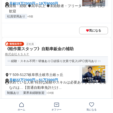
月給19万7000円～19万9000円
資格・経験 ◆高卒以上 ◆未経験者・フリーター・主婦（夫）
歓迎
社員登用あり
+8個
気になる
正社員
《軽作業スタッフ》自動車鈑金の補助
株式会社ＡＳＡＰ
経験・スキル不問！研修あり◎頑張り次第で収入UP◎賞与あり
〒509-5127岐阜県土岐市土岐ヶ丘
月給22万7000円～51万7000円
求めている人材 特別な経験やスキルは必要ありません！ 必要
なのは…【普通自動車免許だけ...
制服あり
業界未経験歓迎
+34個
気になる
ホーム
オファー
気になる