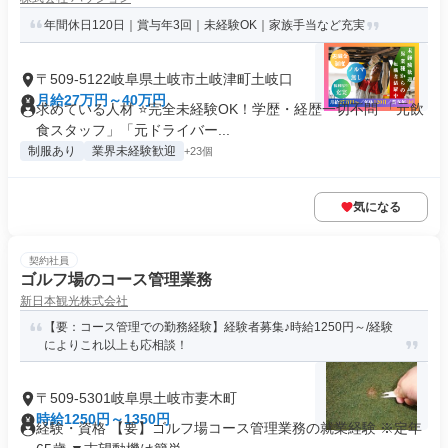
年間休日120日｜賞与年3回｜未経験OK｜家族手当など充実
〒509-5122岐阜県土岐市土岐津町土岐口
月給27万円～40万円
求めている人材 ⭐完全未経験OK！学歴・経歴一切不問 「元飲
食スタッフ」「元ドライバー...
制服あり
業界未経験歓迎
+23個
気になる
契約社員
ゴルフ場のコース管理業務
新日本観光株式会社
【要：コース管理での勤務経験】経験者募集♪時給1250円～/経験
によりこれ以上も応相談！
〒509-5301岐阜県土岐市妻木町
時給1250円～1350円
経験・資格 【要】ゴルフ場コース管理業務の就業経験 ※定年