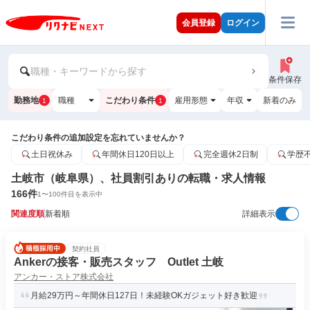
会員登録
ログイン
職種・キーワードから探す
条件保存
勤務地
職種
こだわり条件
雇用形態
年収
新着のみ
1
1
こだわり条件の追加設定を忘れていませんか？
土日祝休み
年間休日120日以上
完全週休2日制
学歴
土岐市（岐阜県）、社員割引ありの転職・求人情報
166
件
1
〜
100
件目を表示中
関連度順
新着順
詳細表示
契約社員
Ankerの接客・販売スタッフ Outlet 土岐
アンカー・ストア株式会社
月給29万円～年間休日127日！未経験OKガジェット好き歓迎