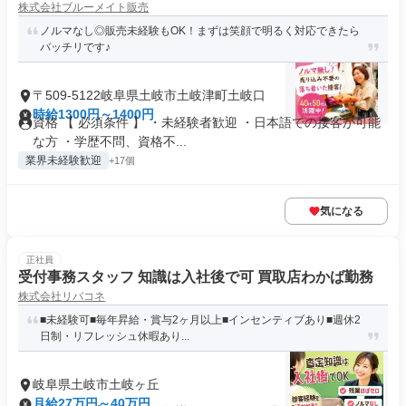
株式会社ブルーメイト販売
ノルマなし◎販売未経験もOK！まずは笑顔で明るく対応できたら
バッチリです♪
〒509-5122岐阜県土岐市土岐津町土岐口
時給1300円～1400円
資格 【 必須条件 】 ・未経験者歓迎 ・日本語での接客が可能
な方 ・学歴不問、資格不...
業界未経験歓迎
+17個
気になる
正社員
受付事務スタッフ 知識は入社後で可 買取店わかば勤務
株式会社リバコネ
■未経験可■毎年昇給・賞与2ヶ月以上■インセンティブあり■週休2
日制・リフレッシュ休暇あり...
岐阜県土岐市土岐ヶ丘
月給27万円～40万円