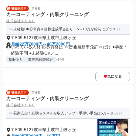
正社員
カーコーティング・内装クリーニング
株式会社ＡＳＡＰ
未経験OK◎単身＆目標達成手当あり！5～10万が給与にプラス
〒509-5127岐阜県土岐市土岐ヶ丘
月給22万7000円～48万2000円
求めている人材 応募資格は ≪普通自動車免許≫だけ ●学歴・
経験不問 ●未経験OK／...
制服あり
業界未経験歓迎
+34個
気になる
正社員
カーコーティング・内装クリーニング
株式会社ＡＳＡＰ
長期安定！経験＆スキルが収入アップ！手厚い手当は5万～10万
〒509-5127岐阜県土岐市土岐ヶ丘