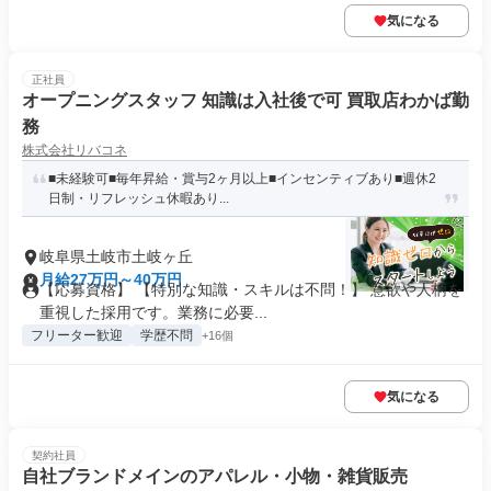
気になる
正社員
オープニングスタッフ 知識は入社後で可 買取店わかば勤
務
株式会社リバコネ
■未経験可■毎年昇給・賞与2ヶ月以上■インセンティブあり■週休2
日制・リフレッシュ休暇あり...
岐阜県土岐市土岐ヶ丘
月給27万円～40万円
【応募資格】 【特別な知識・スキルは不問！】 意欲や人柄を
重視した採用です。業務に必要...
フリーター歓迎
学歴不問
+16個
気になる
契約社員
自社ブランドメインのアパレル・小物・雑貨販売