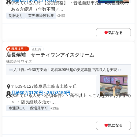
月給25万3000円～60万円
求めている人材 【必須資格】 ・普通自動車免許 ●実務経験の
ある方優遇 （年数不問／...
制服あり
業界未経験歓迎
+34個
気になる
正社員
店長候補 サーティワンアイスクリーム
株式会社ワイズ
入社祝い金30万支給！定着率90%超の安定基盤で高収入を実現
〒509-5127岐阜県土岐市土岐ヶ丘
月給30万3120円～35万3150円
求めている人材 <必須条件> ・高卒以上 ＜こんな方におすすめ
＞ ・店長経験を活かし...
車通勤OK
職場見学可
+13個
気になる