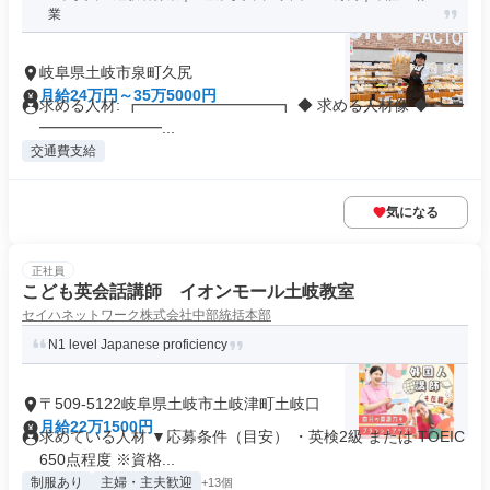
業
岐阜県土岐市泉町久尻
月給24万円～35万5000円
求める人材: ┏━━━━━━━━━┓ ◆ 求める人材像 ◆ ┗━
━━━━━━━━...
交通費支給
気になる
正社員
こども英会話講師 イオンモール土岐教室
セイハネットワーク株式会社中部統括本部
N1 level Japanese proficiency
〒509-5122岐阜県土岐市土岐津町土岐口
月給22万1500円
求めている人材 ▼応募条件（目安） ・英検2級 または TOEIC
650点程度 ※資格...
制服あり
主婦・主夫歓迎
+13個