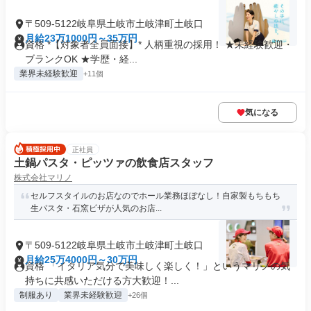
〒509-5122岐阜県土岐市土岐津町土岐口
月給23万1000円～35万円
資格 *【対象者全員面接】* 人柄重視の採用！ ★未経験歓迎・
ブランクOK ★学歴・経...
業界未経験歓迎
+11個
気になる
正社員
土鍋パスタ・ピッツァの飲食店スタッフ
株式会社マリノ
セルフスタイルのお店なのでホール業務ほぼなし！自家製もちもち
生パスタ・石窯ピザが人気のお店...
〒509-5122岐阜県土岐市土岐津町土岐口
月給25万4000円～30万円
資格 「イタリア気分で美味しく楽しく！」というマリノの気
持ちに共感いただける方大歓迎！...
制服あり
業界未経験歓迎
+26個