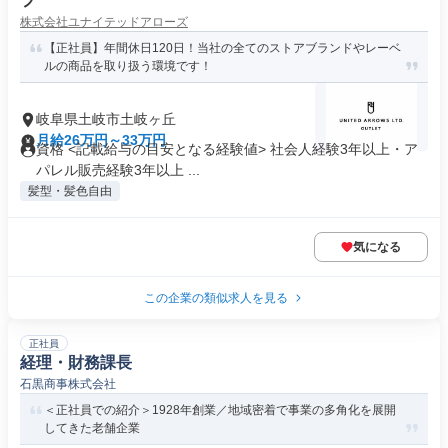
フ
株式会社ユナイテッドアローズ
【正社員】年間休日120日！当社の全てのストアブランドやレーベ
ルの商品を取り扱う環境です！
岐阜県土岐市土岐ヶ丘
月給26万円～33万円
資格 <記載給与の目安となる経験値> 社会人経験3年以上・ア
パレル販売経験3年以上 ...
髪型・髪色自由
気になる
この企業の類似求人を見る
正社員
経理・財務課長
石黒商事株式会社
＜正社員での紹介＞1928年創業／地域密着で事業の多角化を展開
してきた老舗企業