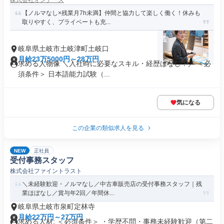
株式会社オンデーズ
【ノルマなし×残業月7h未満】仲間と協力して楽しく働く！休みも
取りやすく、プライベートも充...
岐阜県土岐市土岐津町土岐口
月給23万5000円～28万円
求める人物像 ＼入社時に必要なスキル・経歴はなし！／ ＜必
須条件＞ 日本語能力試験（...
気になる
この企業の類似求人を見る
NEW
正社員
受付事務スタッフ
株式会社ファイントラスト
＼未経験歓迎・ノルマなし／中古車販売店の受付事務スタッフ｜残
業ほぼなし／賞与年2回／年間休...
岐阜県土岐市泉町定林寺
月給22万円～27万円
求める人材: ＜必須条件＞ ・学歴不問・事務未経験歓迎（第二