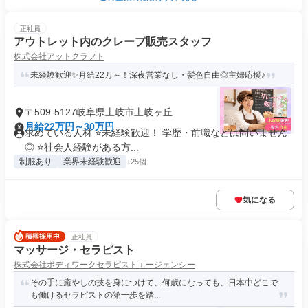
正社員
アウトレット内のクレープ販売スタッフ
株式会社アットクラフト
未経験歓迎✨月給22万～！深夜営業なし・髪色自由◎主婦応援♪
〒509-5127岐阜県土岐市土岐ヶ丘
月給22万円～30万円
求めている人材 ⭐未経験歓迎！ 学歴・前職などは問いません
◎ ⭐社会人経験がある方...
制服あり
業界未経験歓迎
+25個
気になる
正社員
マッサージ・セラピスト
株式会社ボディワークセラピストエージェンシー
その手に癒やしの技を身につけて、何歳になっても、日本中どこで
も働けるセラピストの第一歩を踏...