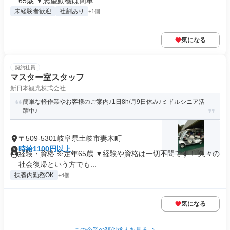
65歳 ▼志望動機は簡単...
未経験者歓迎
社割あり
+1個
気になる
契約社員
マスター室スタッフ
新日本観光株式会社
簡単な軽作業やお客様のご案内♪1日8h/月9日休み♪ミドルシニア活
躍中♪
〒509-5301岐阜県土岐市妻木町
時給1100円以上
経験・資格 ※定年65歳 ▼経験や資格は一切不問です！ 久々の
社会復帰という方でも...
扶養内勤務OK
+4個
気になる