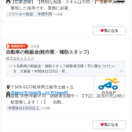
【応募資格】 【特別な知識・スキルは不問！】 意欲や人柄を
重視した採用です。業務に必要...
フリーター歓迎
学歴不問
+16個
気になる
正社員
自動車の軽鈑金(軽作業・補助スタッフ)
株式会社ＡＳＡＰ
☆自動車の軽鈑金・補助スタッフ経験者活躍！手に職をつけたい
方、大募集！年間休日125日・昇...
〒509-5127岐阜県土岐市土岐ヶ丘
月給22万7000円～51万7000円
資格 学歴/年齢不問・経験者活躍中！ 【下記、該当の方は特に
歓迎致します！！】 ・自動...
年間休日120日以上
+13個
気になる