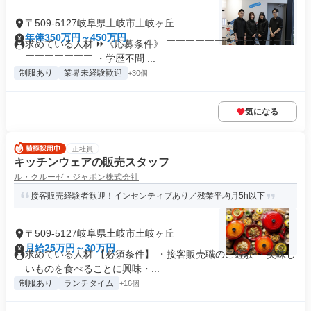
〒509-5127岐阜県土岐市土岐ヶ丘
年俸350万円～450万円
求めている人材 ⏩《応募条件》 ￣￣￣￣￣￣￣￣￣￣￣￣￣
￣￣￣￣￣￣￣ ・学歴不問 ...
制服あり
業界未経験歓迎
+30個
気になる
正社員
キッチンウェアの販売スタッフ
ル・クルーゼ・ジャポン株式会社
接客販売経験者歓迎！インセンティブあり／残業平均月5h以下
〒509-5127岐阜県土岐市土岐ヶ丘
月給25万円～30万円
求めている人材 【必須条件】 ・接客販売職のご経験 ・美味し
いものを食べることに興味・...
制服あり
ランチタイム
+16個