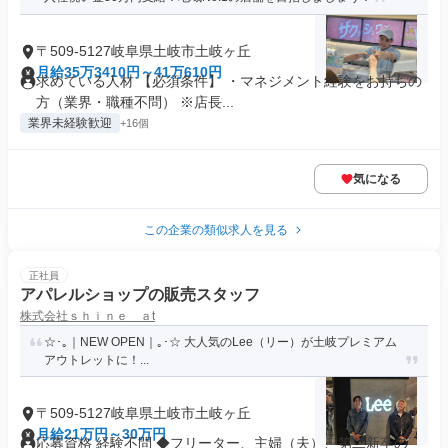
〒509-5127岐阜県土岐市土岐ヶ丘
月給35万3410円～41万610円
求めている人材 【必須条件】 ・マネジメント経験をお持ちの
方（業界・職種不問） ※店長...
業界未経験歓迎
+16個
気になる
この企業の類似求人を見る
正社員
アパレルショップの販売スタッフ
株式会社ｓｈｉｎｅ ａt
☆･｡｜NEW OPEN｜｡･☆ 大人気のLee（リー）が土岐プレミアム
アウトレットに！...
〒509-5127岐阜県土岐市土岐ヶ丘
月給21万円～30万円
応募資格 経験不問 ◆フリーター、主婦（夫）、第二新卒の