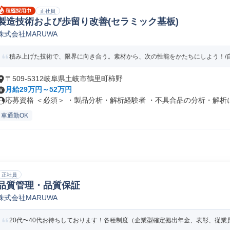
正社員
製造技術および歩留り改善(セラミック基板)
株式会社MARUWA
積み上げた技術で、限界に向き合う。素材から、次の性能をかたちにしよう！/自社
〒509-5312岐阜県土岐市鶴里町柿野
月給29万円～52万円
応募資格 ＜必須＞ ・製品分析・解析経験者 ・不具合品の分析・解析に必
車通勤OK
正社員
品質管理・品質保証
株式会社MARUWA
20代〜40代お待ちしております！各種制度（企業型確定拠出年金、表彰、従業員