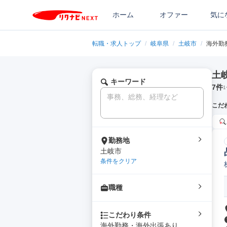
ホーム
オファー
気に
転職・求人トップ
/
岐阜県
/
土岐市
/
海外勤
土
キーワード
7
件
1
こだ
勤務地
土岐市
条件をクリア
職種
こだわり条件
海外勤務・海外出張あり