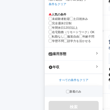
条件をクリア
人気の条件
未経験者歓迎
土日祝休み
完全週休2日制
年間休日120日以上
在宅勤務（リモートワーク）OK
転勤なし
服装自由
年齢不問
学歴不問
語学力を活かせる
雇用形態
年収
すべての条件をクリア
新着のみ
検索