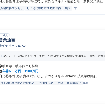
応募条件 必要資格 特になし 求めるスキル ○製品分析・解析の業務経..
資格取得支援あり
月平均残業時間20時間以内
英語
+8個
正社員
営業企画
株式会社MARUWA
20代〜40代お待ちしております！各種制度（企業型確定拠出年金、表彰、従業員
岐阜県土岐市鶴里町柿野
年俸590万円～1100万円
応募条件 必要資格 特になし 求めるスキル ○BtoBの拡販業務経験...
月平均残業時間20時間以内
平日のみOK
英語
経験者歓迎
+6個