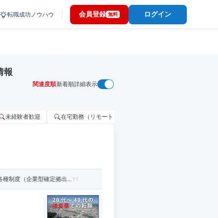
会員登録
ログイン
転職成功ノウハウ
無料
情報
関連度順
新着順
詳細表示
未経験者歓迎
在宅勤務（リモートワーク）OK
家賃補助・住宅手当
種制度（企業型確定拠出...