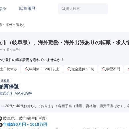
なる
閲覧履歴
求人検索
務・海外出張あり
岐市（岐阜県）、海外勤務・海外出張ありの転職・求人
〜
7
件目を表示中
わり条件の追加設定を忘れていませんか？
土日祝休み
年間休日120日以上
完全週休2日制
学歴不問
正社員
品質保証
株式会社MARUWA
20代〜40代お待ちしております！各種手当（通勤、資格給、職責手当ほか）、各
岐阜県土岐市鶴里町柿野
年俸590万円～1010万円