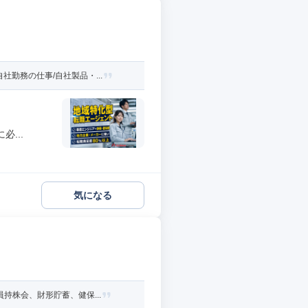
勤務の仕事/自社製品・...
...
気になる
持株会、財形貯蓄、健保...