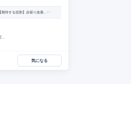
待する役割】歩留り改善...
..
気になる