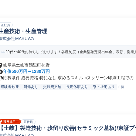
正社員
生産技術・生産管理
株式会社MARUWA
20代〜40代お待ちしております！各種制度（企業型確定拠出年金、表彰、従業員
岐阜県土岐市鶴里町柿野
年俸590万円～1280万円
応募条件 必要資格 特になし 求めるスキル ○スクリーン印刷工程での..
経験者歓迎
研修あり
交通費支給
長期休暇あり
寮・社宅あり
+1個
正社員
【土岐】製造技術・歩留り改善(セラミック基板)/東証プ
株式会社MARUWA