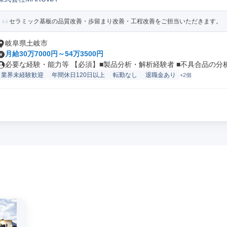
改善/IE
セラミック基板の品質改善・歩留まり改善・工程改善をご担当いただきます。 【期
岐阜県土岐市
月給30万7000円～54万3500円
必要な経験・能力等 【必須】■製品分析・解析経験者 ■不具合品の分析.
業界未経験歓迎
年間休日120日以上
転勤なし
退職金あり
+2個