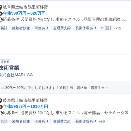
岐阜県土岐市鶴里町柿野
年俸590万円～820万円
応募条件 必要資格 特になし 求めるスキル ○品質管理の業務経験 ○...
英語
経験者歓迎
研修あり
交通費支給
長期休暇あり
中国語
+2個
正社員
技術営業
株式会社MARUWA
20代〜40代お待ちしております！通勤手当 資格給 職責手当
岐阜県土岐市鶴里町柿野
年俸590万円～1010万円
応募条件 必要資格 特になし 求めるスキル ○電子部品、セラミック製..
英語
経験者歓迎
研修あり
交通費支給
長期休暇あり
+2個