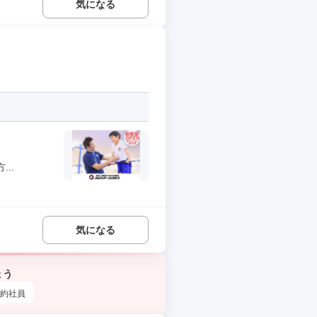
気になる
..
気になる
ょう
約社員