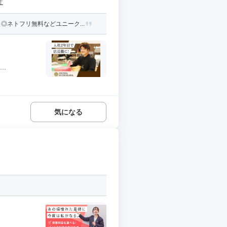
社
ネトフリ無料などユニーク...
..
気になる