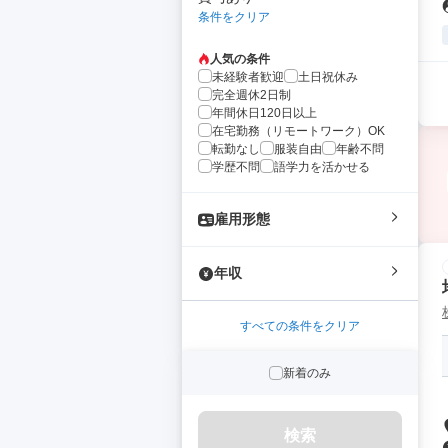
条件をクリア
人気の条件
未経験者歓迎
土日祝休み
完全週休2日制
年間休日120日以上
在宅勤務（リモートワーク）OK
転勤なし
服装自由
年齢不問
学歴不問
語学力を活かせる
雇用形態
年収
すべての条件をクリア
新着のみ
検索