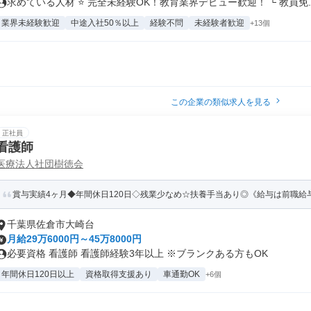
求めている人材 ⭐ 完全未経験OK！教育業界デビュー歓迎！ └ 教員免..
業界未経験歓迎
中途入社50％以上
経験不問
未経験者歓迎
+13個
この企業の類似求人を見る
正社員
看護師
医療法人社団樹徳会
賞与実績4ヶ月◆年間休日120日◇残業少なめ☆扶養手当あり◎《給与は前職給与
千葉県佐倉市大崎台
月給29万6000円～45万8000円
必要資格 看護師 看護師経験3年以上 ※ブランクある方もOK
年間休日120日以上
資格取得支援あり
車通勤OK
+6個