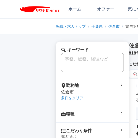
ホーム
オファー
気に
転職・求人トップ
/
千葉県
/
佐倉市
/
賞与あ
佐
キーワード
818
こだ
勤務地
佐倉市
条件をクリア
職種
こだわり条件
賞与あり