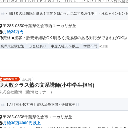
ＳＨＯＷＡ ＮＩＳＨＩＫＡＷＡ ＧＬＯＢＡＬ ＰＡＲＴＮＥＲＳ株式会
＜届けるのは快眠と健康！世界を朝から元気にするお仕事！＞月給＋インセンも◎
〒285-0850千葉県佐倉市西ユーカリが丘
月給24万円
資格 ■接客・販売未経験OK 明るく清潔感のある対応ができればOK◎ .
業界未経験歓迎
歩合給あり
中途入社50％以上
学歴不問
+12個
正社員
少人数クラス塾の文系講師(小中学生担当)
株式会社臨海（臨海セミナー）
【入社祝金40万円】資格/経験不問・研修充実
〒285-0858千葉県佐倉市ユーカリが丘
月給30万4000円以上