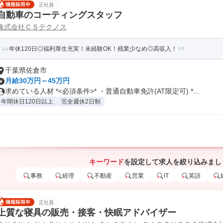
正社員
自動車のコーティングスタッフ
株式会社ＣＳテクノス
年休120日◎福利厚生充実！未経験OK！残業少なめ◎高収入！
千葉県佐倉市
月給30万円～45万円
求めている人材 *<必須条件>* ・普通自動車免許(AT限定可) *...
年間休日120日以上
完全週休2日制
キーワード
を設定して求人を絞り込みまし
事務
経理
不動産
営業
IT
英語
正社員
上質な寝具の販売・接客・快眠アドバイザー