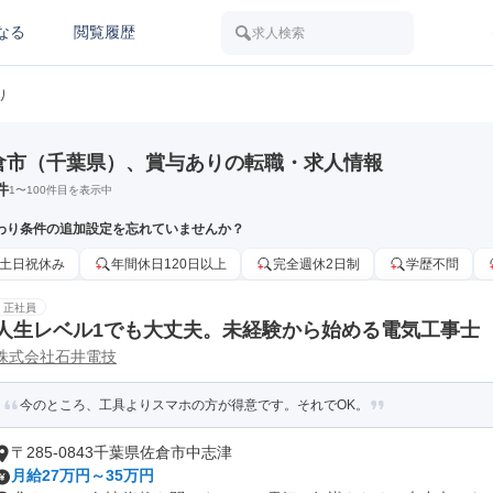
なる
閲覧履歴
求人検索
り
倉市（千葉県）、賞与ありの転職・求人情報
件
1
〜
100
件目を表示中
わり条件の追加設定を忘れていませんか？
土日祝休み
年間休日120日以上
完全週休2日制
学歴不問
正社員
人生レベル1でも大丈夫。未経験から始める電気工事士
株式会社石井電技
今のところ、工具よりスマホの方が得意です。それでOK。
〒285-0843千葉県佐倉市中志津
月給27万円～35万円