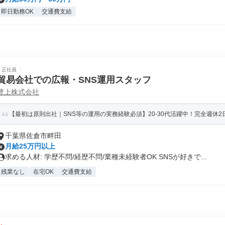
即日勤務OK
交通費支給
正社員
貿易会社での広報・SNS運用スタッフ
豊上株式会社
【最初は原則出社｜SNS等の運用の実務経験必須】20-30代活躍中！完全週休2日
千葉県佐倉市畔田
月給25万円以上
求める人材: 学歴不問/経歴不問/業種未経験者OK SNSが好きで...
残業なし
在宅OK
交通費支給