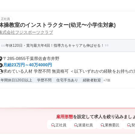
正社員
体操教室のインストラクター(幼児〜小学生対象)
株式会社フジスポーツクラブ
年休120日・賞与最大年4回！指導力もキャリアも伸ばせる！
〒285-0855千葉県佐倉市井野
月給23万円～40万4000円
求めている人材 学歴不問 無資格可 ＜以下いずれかの経験をお持ちの方.
年間休日120日以上
学歴不問
住宅手当あり
経験者歓迎
+7個
雇用形態
を設定して求人を絞り込みまし
正社員
派遣社員
業務委託
契