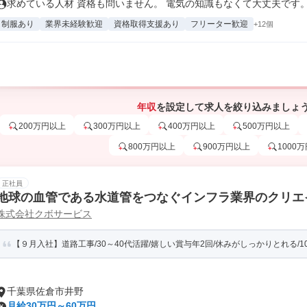
求めている人材 資格も問いません。 電気の知識もなくて大丈夫です。 .
制服あり
業界未経験歓迎
資格取得支援あり
フリーター歓迎
+12個
年収
を設定して求人を絞り込みましょ
200万円以上
300万円以上
400万円以上
500万円以上
800万円以上
900万円以上
1000
正社員
地球の血管である水道管をつなぐインフラ業界のクリエ
株式会社クボサービス
【９月入社】道路工事/30～40代活躍/嬉しい賞与年2回/休みがしっかりとれる/10
千葉県佐倉市井野
月給30万円～60万円