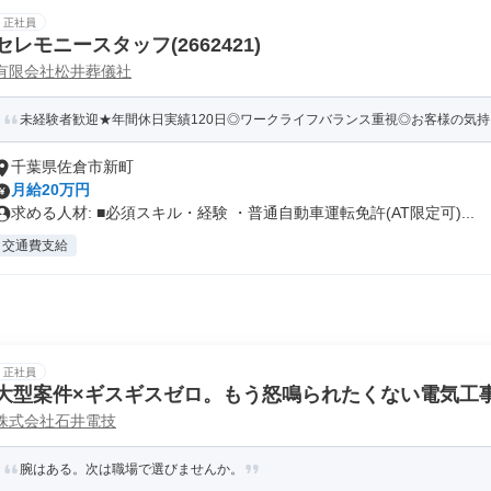
正社員
セレモニースタッフ(2662421)
有限会社松井葬儀社
未経験者歓迎★年間休日実績120日◎ワークライフバランス重視◎お客様の気持ち
千葉県佐倉市新町
月給20万円
求める人材: ■必須スキル・経験 ・普通自動車運転免許(AT限定可)...
交通費支給
正社員
大型案件×ギスギスゼロ。もう怒鳴られたくない電気工
株式会社石井電技
腕はある。次は職場で選びませんか。