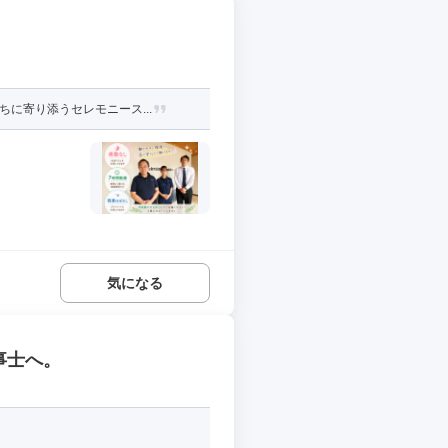
に寄り添うセレモニース...
気になる
事士へ。