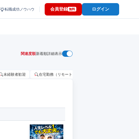
会員登録
ログイン
転職成功ノウハウ
無料
関連度順
新着順
詳細表示
未経験者歓迎
在宅勤務（リモートワーク）OK
家賃補助・住宅手当