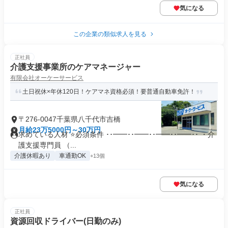
気になる
この企業の類似求人を見る
正社員
介護支援事業所のケアマネージャー
有限会社オーケーサービス
土日祝休×年休120日！ケアマネ資格必須！要普通自動車免許！
〒276-0047千葉県八千代市吉橋
月給23万5000円～30万円
求めている人材 ⭐必須条件 ･･━━･･━━･･━━･･━━･･ ・介
護支援専門員 （...
介護休暇あり
車通勤OK
+13個
気になる
正社員
資源回収ドライバー(日勤のみ)