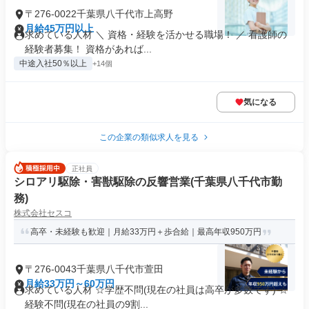
〒276-0022千葉県八千代市上高野
月給45万円以上
求めている人材 ＼ 資格・経験を活かせる職場！ ／ 看護師の
経験者募集！ 資格があれば...
中途入社50％以上
+14個
気になる
この企業の類似求人を見る
正社員
シロアリ駆除・害獣駆除の反響営業(千葉県八千代市勤
務)
株式会社セスコ
高卒・未経験も歓迎｜月給33万円＋歩合給｜最高年収950万円
〒276-0043千葉県八千代市萱田
月給33万円～60万円
求めている人材 ☆学歴不問(現在の社員は高卒が多数です) ☆
経験不問(現在の社員の9割...