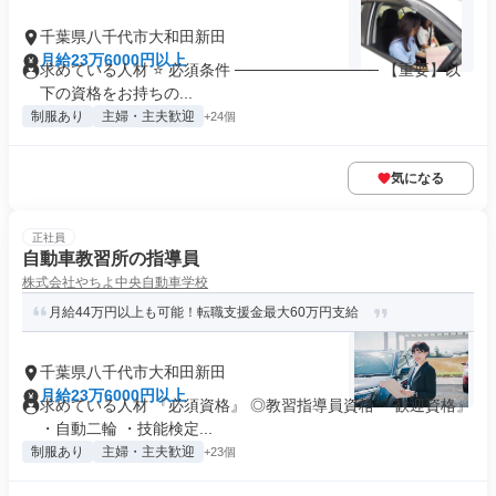
千葉県八千代市大和田新田
月給23万6000円以上
求めている人材 ⭐ 必須条件 ───────────── 【重要】以
下の資格をお持ちの...
制服あり
主婦・主夫歓迎
+24個
気になる
正社員
自動車教習所の指導員
株式会社やちよ中央自動車学校
月給44万円以上も可能！転職支援金最大60万円支給
千葉県八千代市大和田新田
月給23万6000円以上
求めている人材 『必須資格』 ◎教習指導員資格 『歓迎資格』
・自動二輪 ・技能検定...
制服あり
主婦・主夫歓迎
+23個