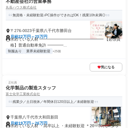
不動産会社の営業事務
丸長ハウス株式会社
無資格・未経験歓迎♪PC操作ができればOK！残業10h未満◎
〒276-0023千葉県八千代市勝田台
月給22万円～25万円
求めている人材 ━━━━━━━━━━━━━━━━ 【必須資
格】普通自動車免許 ━━━━...
制服あり
業界未経験歓迎
+25個
気になる
正社員
化学製品の製造スタッフ
富士化学工業株式会社
残業少／土日祝休／年間休日120日以上／未経験歓迎
千葉県八千代市大和田新田
月給19万円～26万円
求めている人材 ・高卒以上 ・未経験歓迎 ＊20～30代スタッ