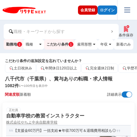
会員登録
ログイン
職種・キーワードから探す
条件保存
勤務地
職種
こだわり条件
雇用形態
年収
新着のみ
1
1
こだわり条件の追加設定を忘れていませんか？
土日祝休み
年間休日120日以上
完全週休2日制
学歴
八千代市（千葉県）、賞与ありの転職・求人情報
1082
件
1
〜
100
件目を表示中
関連度順
新着順
詳細表示
正社員
自動車学校の教習インストラクター
株式会社やちよ中央自動車学校
【支援金60万円】一括支給★年収700万可＆退職費用相談も◎