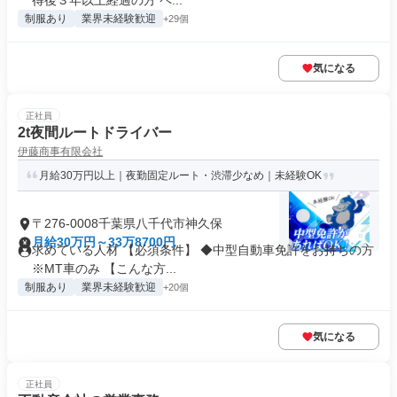
得後３年以上経過の方 ペ...
制服あり
業界未経験歓迎
+29個
気になる
正社員
2t夜間ルートドライバー
伊藤商事有限会社
月給30万円以上｜夜勤固定ルート・渋滞少なめ｜未経験OK
〒276-0008千葉県八千代市神久保
月給30万円～33万8700円
求めている人材 【必須条件】 ◆中型自動車免許をお持ちの方
※MT車のみ 【こんな方...
制服あり
業界未経験歓迎
+20個
気になる
正社員