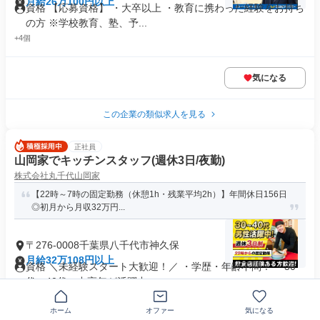
月給26万100円以上
資格 【応募資格】 ・大卒以上 ・教育に携わった経験をお持ち
の方 ※学校教育、塾、予...
+4個
気になる
この企業の類似求人を見る
正社員
山岡家でキッチンスタッフ(週休3日/夜勤)
株式会社丸千代山岡家
【22時～7時の固定勤務（休憩1h・残業平均2h）】年間休日156日
◎初月から月収32万円...
〒276-0008千葉県八千代市神久保
月給32万108円以上
資格 ＼未経験スタート大歓迎！／ ・学歴・年齢不問！ ・30
代・40代・中高年が活躍中...
業界未経験歓迎
+8個
ホーム
オファー
気になる