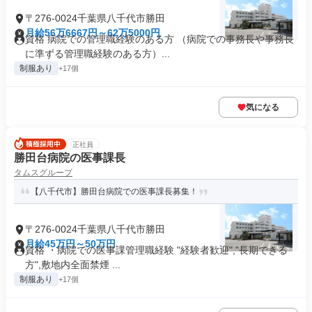
〒276-0024千葉県八千代市勝田
月給56万6667円～62万5000円
資格 病院での管理職経験のある方 （病院での事務長や事務長
に準ずる管理職経験のある方）...
制服あり
+17個
気になる
正社員
勝田台病院の医事課長
タムスグループ
【八千代市】勝田台病院での医事課長募集！
〒276-0024千葉県八千代市勝田
月給45万円～50万円
資格 ・病院での医事課管理職経験 "経験者歓迎","長期できる
方",敷地内全面禁煙 ...
制服あり
+17個