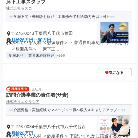
床下工事スタッフ
株式会社セスコ
学歴不問・未経験も歓迎｜工事歩合で月給35万円以上可✨
〒276-0043千葉県八千代市萱田
月給26万円～50万円
求めている人材 ＜必須条件＞ ・普通自動車免許（AT限定可）
＜歓迎条件＞ ・床下工...
制服あり
業界未経験歓迎
+26個
気になる
正社員
訪問介護事業の責任者(サ責)
株式会社エクラシア
介護資格＋実務経験でマネージャー職へ収入＆キャリアアップ！
〒276-0034千葉県八千代市八千代台西
月給28万円
求めている人材 ＜必須条件＞ 下記いずれかに該当する方 ■介