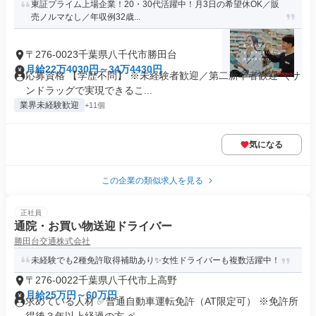
東証プライム上場企業！20・30代活躍中！月3日の希望休OK／販
売ノルマなし／年収例32歳...
〒276-0023千葉県八千代市勝田台
月給22万4030円～34万4430円
応募資格 【学歴不問】 ※未経験者歓迎／第二新卒者歓迎 ＼サ
ンドラッグで実現できるこ...
業界未経験歓迎
+11個
気になる
この企業の類似求人を見る
正社員
通院・お買い物送迎ドライバー
勝田台交通株式会社
未経験でも2種免許取得補助あり✨女性ドライバーも複数活躍中！
〒276-0022千葉県八千代市上高野
月給25万円～60万円
求めている人材 ✅普通自動車運転免許（AT限定可） ※免許所