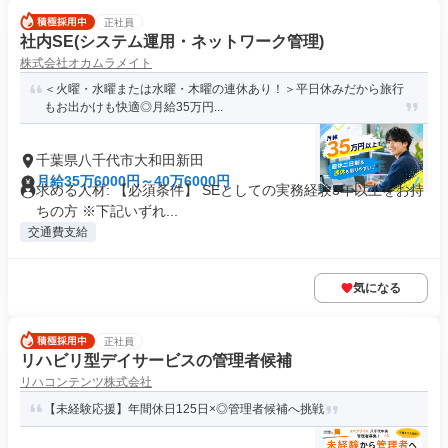
正社員
社内SE(システム運用・ネットワーク管理)
株式会社オカムラメイト
＜火曜・水曜または水曜・木曜の連休あり！＞平日休みだから旅行
もお出かけも快適◎月給35万円...
千葉県八千代市大和田新田
月給35万6000円～40万6000円
求める人材: 【必須条件】 SEとしての実務経験3年以上をお持
ちの方 ※下記いずれ...
交通費支給
気になる
正社員
リハビリ型デイサービスの管理者候補
リハコンテンツ株式会社
【未経験応援】年間休日125日×◎管理者候補へ挑戦