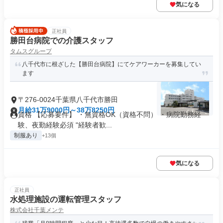
気になる
正社員
勝田台病院での介護スタッフ
タムスグループ
八千代市に根ざした【勝田台病院】にてケアワーカーを募集してい
ます
〒276-0024千葉県八千代市勝田
月給31万9000円～38万8250円
資格 【応募要件】 ・無資格OK（資格不問） ・病院勤務経
験、夜勤経験必須 "経験者歓...
制服あり
+13個
気になる
正社員
水処理施設の運転管理スタッフ
株式会社千葉メンテ