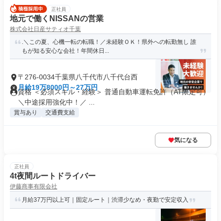
正社員
地元で働くNISSANの営業
株式会社日産サティオ千葉
.＼この夏、心機一転の転職！／未経験ＯＫ！県外への転勤無し 誰
もが知る安心な会社！年間休日...
〒276-0034千葉県八千代市八千代台西
月給19万8000円～27万円
資格 ＜必須スキル・経験＞ 普通自動車運転免許（AT限定可）
＼中途採用強化中！／ ...
賞与あり
交通費支給
気になる
正社員
4t夜間ルートドライバー
伊藤商事有限会社
月給37万円以上可｜固定ルート｜渋滞少なめ・夜勤で安定収入