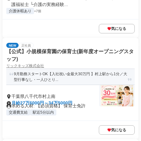
護福祉士 └介護の実務経験...
介護休暇あり
+7個
気になる
NEW
正社員
【公式】小規模保育園の保育士(新年度オープニングスタ
ッフ)
リックキッズ株式会社
9月勤務スタートOK【入社祝い金最大30万円 】村上駅から1分／大
型行事なし・一人ひとり...
千葉県八千代市村上南
月給27万6000円～34万5000円
求める人材: 【必須資格】 保育士免許
交通費支給
駅近5分以内
気になる