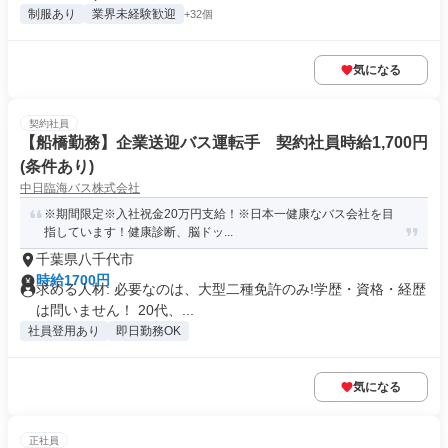
制服あり
業界未経験歓迎
+32個
気になる
契約社員
【船橋勤務】企業送迎バス運転手 契約社員時給1,700円
(条件あり)
中日臨海バス株式会社
※期間限定※入社祝金20万円支給！※日本一健康なバス会社を目
指しています！健康診断、脳ドッ...
千葉県八千代市
時給1700円
求める人材: 必要なのは、大型二種免許のみ!学歴・資格・経歴
は問いません！ 20代、...
社員登用あり
即日勤務OK
気になる
正社員