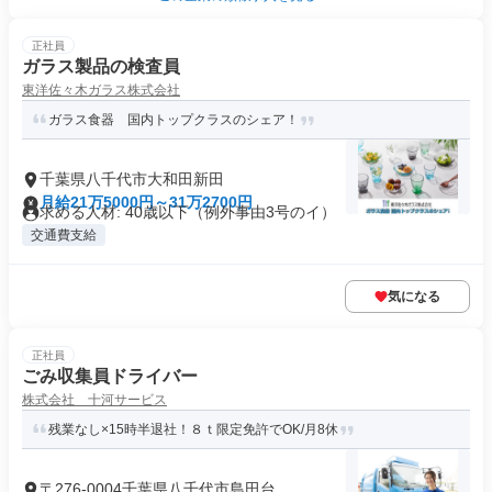
正社員
ガラス製品の検査員
東洋佐々木ガラス株式会社
ガラス食器 国内トップクラスのシェア！
千葉県八千代市大和田新田
月給21万5000円～31万2700円
求める人材: 40歳以下（例外事由3号のイ）
交通費支給
気になる
正社員
ごみ収集員ドライバー
株式会社 十河サービス
残業なし×15時半退社！８ｔ限定免許でOK/月8休
〒276-0004千葉県八千代市島田台