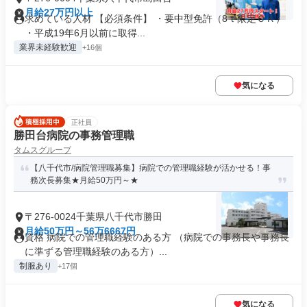
月給27万円以上
求めている人材 【必須条件】 ・要中型免許（8ｔ限定ＯＫ）
・平成19年6月以前に取得...
業界未経験歓迎
+16個
気になる
正社員
勝田台病院の事務管理職
タムスグループ
【八千代市/病院管理職募集】病院での管理職経験が活かせる！事
務次長募集★月給50万円～★
〒276-0024千葉県八千代市勝田
月給50万円～56万6667円
資格 病院での管理職経験のある方 （病院での事務長や事務長
に準ずる管理職経験のある方）...
制服あり
+17個
気になる