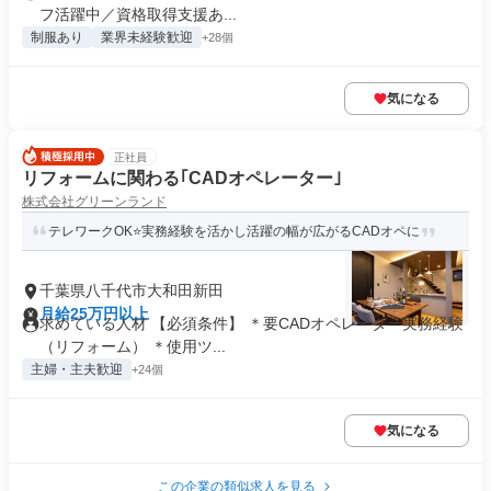
フ活躍中／資格取得支援あ...
制服あり
業界未経験歓迎
+28個
気になる
正社員
リフォームに関わる｢CADオペレーター｣
株式会社グリーンランド
テレワークOK⭐実務経験を活かし活躍の幅が広がるCADオペに
千葉県八千代市大和田新田
月給25万円以上
求めている人材 【必須条件】 ＊要CADオペレーター実務経験
（リフォーム） ＊使用ツ...
主婦・主夫歓迎
+24個
気になる
この企業の類似求人を見る