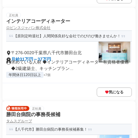
正社員
インテリアコーディネーター
ロビンスジャパン株式会社
【原則定時退社】人間関係良好な会社でのびのび働きませんか！
〒276-0020千葉県八千代市勝田台北
月給31万円～37万円
求めている人材 ◆インテリアコーディネーター有資格者優遇
◆2級建築士、キッチンプラン...
年間休日120日以上
+7個
気になる
正社員
勝田台病院の事務長候補
タムスグループ
【八千代市】勝田台病院の事務長候補募集！