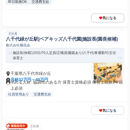
即日勤務OK
交通費支給
気になる
正社員
八千代緑が丘駅|ベアキッズ八千代園|施設長(園長候補)
株式会社橘花会
施設長/休暇120日/70人定員/正職員/園庭あり/八千代/車通勤可/主任
保育士
千葉県八千代市緑が丘
月給32万円～40万円
求める人材: 協調性のある方 保育士資格必須 保育士経験2年以
上必須
社員登用あり
交通費支給
気になる
正社員