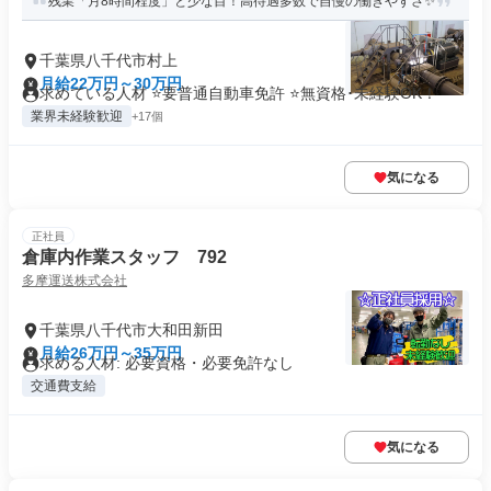
残業「月8時間程度」と少な目！高待遇多数で自慢の働きやすさ✨
千葉県八千代市村上
月給22万円～30万円
求めている人材 ⭐要普通自動車免許 ⭐無資格･未経験OK！
業界未経験歓迎
+17個
気になる
正社員
倉庫内作業スタッフ 792
多摩運送株式会社
千葉県八千代市大和田新田
月給26万円～35万円
求める人材: 必要資格・必要免許なし
交通費支給
気になる