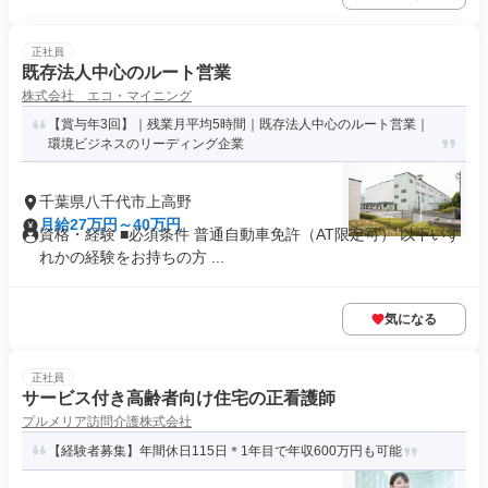
正社員
既存法人中心のルート営業
株式会社 エコ・マイニング
【賞与年3回】｜残業月平均5時間｜既存法人中心のルート営業｜
環境ビジネスのリーディング企業
千葉県八千代市上高野
月給27万円～40万円
資格・経験 ■必須条件 普通自動車免許（AT限定可） 以下いず
れかの経験をお持ちの方 ...
気になる
正社員
サービス付き高齢者向け住宅の正看護師
プルメリア訪問介護株式会社
【経験者募集】年間休日115日＊1年目で年収600万円も可能