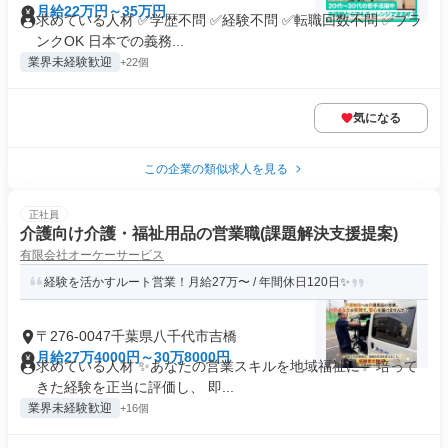
月給22万円～35万円
求めている人材 ✅学歴不問 ✅経験不問 ✅転職回数不問 ✅ブラ
ンクOK 日本での義務...
業界未経験歓迎
+22個
気になる
この企業の類似求人を見る
正社員
介護向け介護・福祉用品の営業職(課題解決支援提案)
有限会社オーケーサービス
経験を活かすルート営業！月給27万〜 / 年間休日120日✨
〒276-0047千葉県八千代市吉橋
月給27万4000円～30万8000円
求めている人材 ✨あなたの営業スキルを地域福祉に✨ 培って
きた経験を正当に評価し、 即...
業界未経験歓迎
+16個