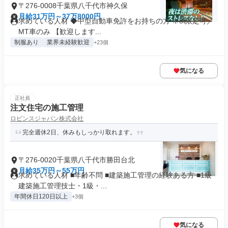
〒276-0008千葉県八千代市神久保
月給31万円～37万8000円
求めている人材 ◆中型自動車免許をお持ちの方 ※8t限定可／
MT車のみ 【歓迎します...
制服あり
業界未経験歓迎
+23個
気になる
正社員
注文住宅の施工管理
ロビンスジャパン株式会社
完全週休2日、休みもしっかり取れます。
〒276-0020千葉県八千代市勝田台北
月給35万円～55万円
求めている人材 ■年齢不問 ■建築施工管理の経験ある方 ■1級
建築施工管理技士・1級・...
年間休日120日以上
+3個
気になる