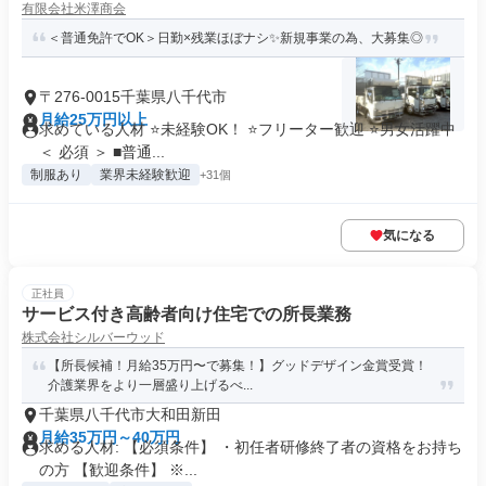
有限会社米澤商会
＜普通免許でOK＞日勤×残業ほぼナシ✨新規事業の為、大募集◎
〒276-0015千葉県八千代市
月給25万円以上
求めている人材 ⭐未経験OK！ ⭐フリーター歓迎 ⭐男女活躍中
＜ 必須 ＞ ■普通...
制服あり
業界未経験歓迎
+31個
気になる
正社員
サービス付き高齢者向け住宅での所長業務
株式会社シルバーウッド
【所長候補！月給35万円〜で募集！】グッドデザイン金賞受賞！
介護業界をより一層盛り上げるべ...
千葉県八千代市大和田新田
月給35万円～40万円
求める人材: 【必須条件】 ・初任者研修終了者の資格をお持ち
の方 【歓迎条件】 ※...