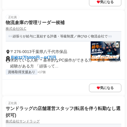
気になる
正社員
物流倉庫の管理リーダー候補
株式会社GLC
頑張りが給与に直結する評価・等級制度／伸びゆく物流会社で
〒276-0013千葉県八千代市保品
月給32万5000円～44万円
求めている人材 ＊基本的なPC操作ができる方 ＊倉庫・物流の
経験がある方 「頑張って...
資格取得支援あり
+17個
気になる
正社員
サンドラッグの店舗運営スタッフ(転居を伴う転勤なし選
択可)
株式会社サンドラッグ