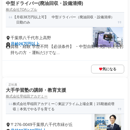
中型ドライバー(廃油回収・設備清掃)
株式会社TOAシブル
【月収38万円以上可】 中型ドライバー（廃油回収・設備清掃）
日勤のみ
千葉県八千代市上高野
月給26万円以上
資格・経験 学歴不問 【必須条件】 ・中型自動車免許以上をお
持ちの方 ・運転だけでな...
気になる
正社員
大手学習塾の講師・教育支援
株式会社早稲田アカデミー
株式会社早稲田アカデミー◇東証プライム上場企業｜15期連続増
収｜本気でやる子を育てる
〒276-0049千葉県八千代市緑が丘