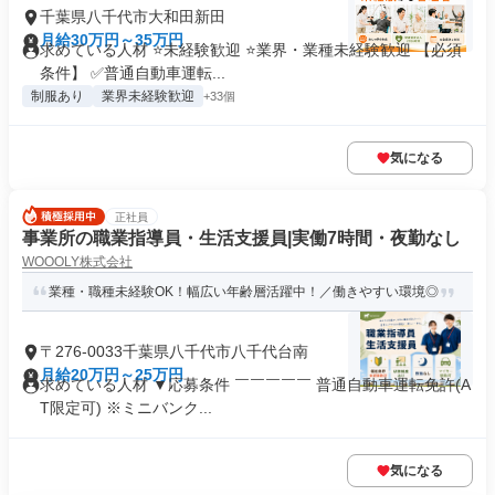
千葉県八千代市大和田新田
月給30万円～35万円
求めている人材 ⭐未経験歓迎 ⭐業界・業種未経験歓迎 【必須
条件】 ✅普通自動車運転...
制服あり
業界未経験歓迎
+33個
気になる
正社員
事業所の職業指導員・生活支援員|実働7時間・夜勤なし
WOOOLY株式会社
業種・職種未経験OK！幅広い年齢層活躍中！／働きやすい環境◎
〒276-0033千葉県八千代市八千代台南
月給20万円～25万円
求めている人材 ▼応募条件 ￣￣￣￣￣ 普通⾃動⾞運転免許(A
T限定可) ※ミニバンク...
気になる