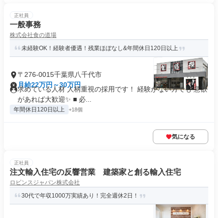
正社員
一般事務
株式会社食の道場
未経験OK！経験者優遇！残業ほぼなし&年間休日120日以上
〒276-0015千葉県八千代市
月給22万円～30万円
求めている人材 人柄重視の採用です！ 経験がない方でも 意欲
があれば大歓迎✨ ■ 必...
年間休日120日以上
+18個
気になる
正社員
注文輸入住宅の反響営業 建築家と創る輸入住宅
ロビンスジャパン株式会社
30代で年収1000万実績あり！完全週休2日！