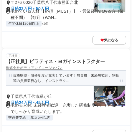
〒276-0020千葉県八千代市勝田台北
月給32万円～50万円
求めている人材 【必須（MUST）】 ・営業経験のある方（業
種不問） 【歓迎（WAN...
年間休日120日以上
+1個
気になる
正社員
【正社員】ピラティス・ヨガインストラクター
株式会社ボディアンドコージャパン
資格取得・研修制度が充実しています！無資格・未経験歓迎。物販
等の負担業務なし、インストラク...
千葉県八千代市緑が丘
月給24万円～45万円
求める人材: 未経験者歓迎 充実した研修制度で、デビューま
でしっかり育成いたします。
交通費支給
駅近5分以内