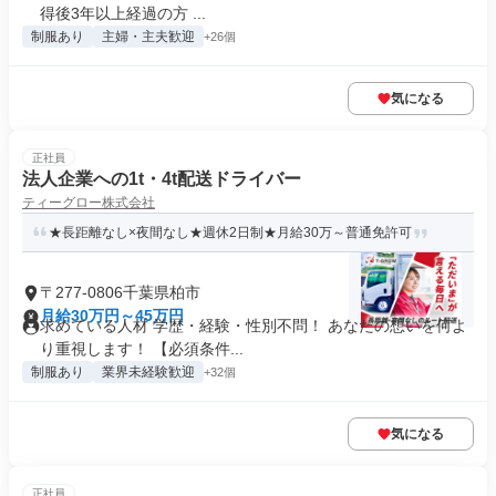
得後3年以上経過の方 ...
制服あり
主婦・主夫歓迎
+26個
気になる
正社員
法人企業への1t・4t配送ドライバー
ティーグロー株式会社
★長距離なし×夜間なし★週休2日制★月給30万～普通免許可
〒277-0806千葉県柏市
月給30万円～45万円
求めている人材 学歴・経験・性別不問！ あなたの想いを何よ
り重視します！ 【必須条件...
制服あり
業界未経験歓迎
+32個
気になる
正社員