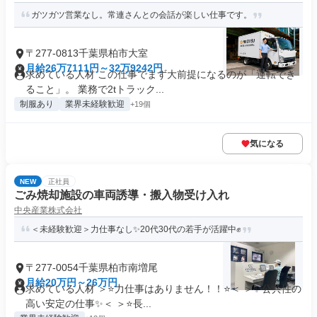
ガツガツ営業なし。常連さんとの会話が楽しい仕事です。
〒277-0813千葉県柏市大室
月給26万7111円～32万9242円
求めている人材 この仕事でまず大前提になるのが「運転でき
ること」。 業務で2tトラック...
制服あり
業界未経験歓迎
+19個
気になる
NEW
正社員
ごみ焼却施設の車両誘導・搬入物受け入れ
中央産業株式会社
＜未経験歓迎＞力仕事なし✨20代30代の若手が活躍中✊
〒277-0054千葉県柏市南増尾
月給20万円～26万円
求めている人材 ＞⭐力仕事はありません！！⭐＜ ＞✨公共性の
高い安定の仕事✨＜ ＞⭐長...