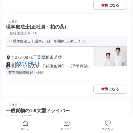
気になる
正社員
理学療法士(正社員・柏の葉)
一般社団法人ＫＲＯ
理学療法士｜週休2.5日・年間休日145日！
〒277-0871千葉県柏市若柴
月給24万円以上
求めている人材 【必須条件】 ・理学療法士
業界未経験歓迎
+16個
気になる
正社員
一般貨物の10t大型ドライバー
株式会社啓和運輸
若手中心に活躍中！平均年収700万円の高収入！入社日相談OK
ホーム
オファー
気になる