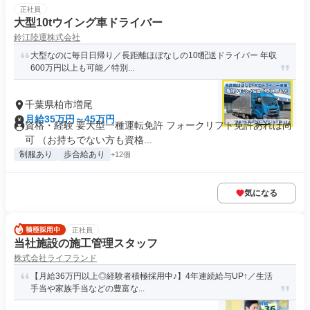
正社員
大型10tウイング車ドライバー
鈴江陸運株式会社
大型なのに毎日日帰り／長距離ほぼなしの10t配送ドライバー 年収
600万円以上も可能／特別...
千葉県柏市増尾
月給35万円～45万円
資格・経験 要大型一種運転免許 フォークリフト免許あれば尚
可 （お持ちでない方も資格...
制服あり
歩合給あり
+12個
気になる
正社員
当社施設の施工管理スタッフ
株式会社ライフランド
【月給36万円以上◎経験者積極採用中♪】4年連続給与UP↑／生活
手当や家族手当などの豊富な...