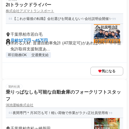
2tトラックドライバー
株式会社アズマトランスポート
【これが最後の転職】会社選びを間違えない✨会社説明会開催✨
千葉県柏市若白毛
月給32万円～45万円
求める人材: 普通自動車免許 (AT限定可)があればOK！ ※中型
免許取得支援制度あ...
即日勤務OK
交通費支給
気になる
契約社員
乗りっぱなしも可能な自動倉庫のフォークリフトスタッ
フ
鴻池運輸株式会社
夜間専門＊月30万も可！軽い荷物で作業がラク♪正社員登用有
千葉県柏市松ヶ崎新田