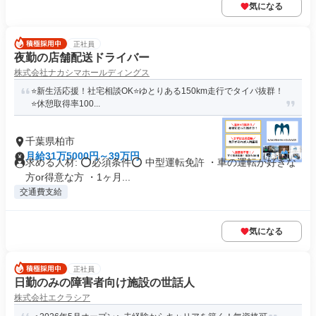
気になる
正社員
夜勤の店舗配送ドライバー
株式会社ナカシマホールディングス
⭐️新生活応援！社宅相談OK⭐️ゆとりある150km走行でタイパ抜群！
⭐️休憩取得率100...
千葉県柏市
月給31万5000円～39万円
求める人材: ⭕必須条件⭕ 中型運転免許 ・車の運転が好きな
方or得意な方 ・1ヶ月...
交通費支給
気になる
正社員
日勤のみの障害者向け施設の世話人
株式会社エクラシア