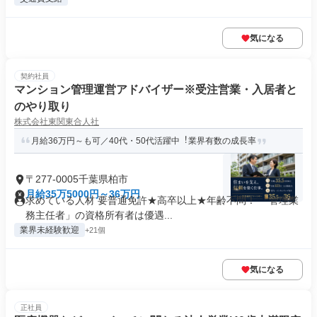
気になる
契約社員
マンション管理運営アドバイザー※受注営業・入居者と
のやり取り
株式会社東関東合人社
月給36万円～も可／40代・50代活躍中︕業界有数の成長率
〒277-0005千葉県柏市
月給35万5000円～36万円
求めている人材 要普通免許★高卒以上★年齢不問！ 「管理業
務主任者」の資格所有者は優遇...
業界未経験歓迎
+21個
気になる
正社員