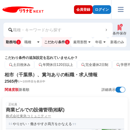
会員登録
ログイン
職種・キーワードから探す
条件保存
勤務地
職種
こだわり条件
雇用形態
年収
新着のみ
1
1
こだわり条件の追加設定を忘れていませんか？
土日祝休み
年間休日120日以上
完全週休2日制
学歴
柏市（千葉県）、賞与ありの転職・求人情報
2565
件
1
〜
100
件目を表示中
関連度順
新着順
詳細表示
正社員
商業ビルでの設備管理(柏駅)
株式会社東急コミュニティー
やりがい・働きやすさ両方をかなえる