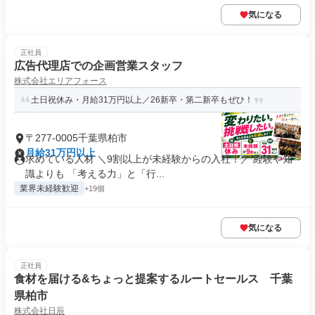
気になる
正社員
広告代理店での企画営業スタッフ
株式会社エリアフォース
土日祝休み・月給31万円以上／26新卒・第二新卒もぜひ！
〒277-0005千葉県柏市
月給31万円以上
求めている人材 ＼9割以上が未経験からの入社！／ 経験や知
識よりも 「考える力」と「行...
業界未経験歓迎
+19個
気になる
正社員
食材を届ける&ちょっと提案するルートセールス 千葉
県柏市
株式会社日辰