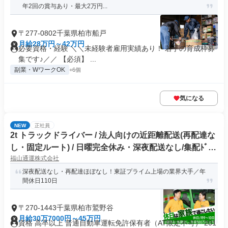
年2回の賞与あり・最大2万円...
〒277-0802千葉県柏市船戸
月給28万円～42万円
必要資格・経験 ＼＼未経験者雇用実績あり！ 若手の育成枠募
集です♪／／ 【必須】 ...
副業・WワークOK
+6個
気になる
NEW
正社員
2t トラックドライバー / 法人向けの近距離配送(再配達な
し・固定ルート) / 日曜完全休み・深夜配送なし/集配ﾄﾞﾗｲ
福山通運株式会社
ﾊﾞｰ2t(正社員)
深夜配送なし・再配達ほぼなし！東証プライム上場の業界大手／年
間休日110日
〒270-1443千葉県柏市鷲野谷
月給30万7000円～45万円
資格 高卒以上 普通自動車運転免許保有者（AT限定不可） 201