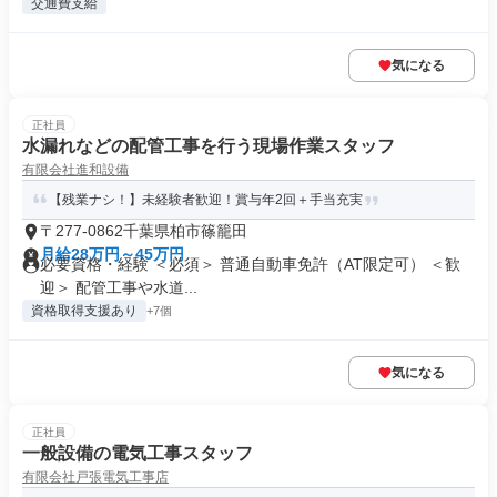
交通費支給
気になる
正社員
水漏れなどの配管工事を行う現場作業スタッフ
有限会社進和設備
【残業ナシ！】未経験者歓迎！賞与年2回＋手当充実
〒277-0862千葉県柏市篠籠田
月給28万円～45万円
必要資格・経験 ＜必須＞ 普通自動車免許（AT限定可） ＜歓
迎＞ 配管工事や水道...
資格取得支援あり
+7個
気になる
正社員
一般設備の電気工事スタッフ
有限会社戸張電気工事店