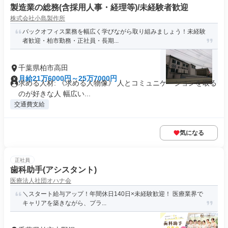
製造業の総務(含採用人事・経理等)/未経験者歓迎
株式会社小島製作所
バックオフィス業務を幅広く学びながら取り組みましょう！未経験
者歓迎・柏市勤務・正社員・長期...
千葉県柏市高田
月給21万6000円～25万7000円
求める人材: 《求める人物像》 人とコミュニケーションを取る
のが好きな人 幅広い...
交通費支給
気になる
正社員
歯科助手(アシスタント)
医療法人社団オハナ会
＼スタート給与アップ！年間休日140日×未経験歓迎！ 医療業界で
キャリアを築きながら、プラ...