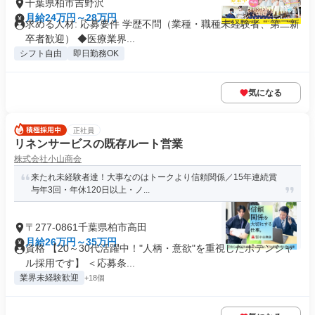
千葉県柏市吉野沢
月給24万円～28万円
求める人材: 応募要件 学歴不問（業種・職種未経験者、第二新
卒者歓迎） ◆医療業界...
シフト自由
即日勤務OK
気になる
正社員
リネンサービスの既存ルート営業
株式会社小山商会
来たれ未経験者達！大事なのはトークより信頼関係／15年連続賞
与年3回・年休120日以上・ノ...
〒277-0861千葉県柏市高田
月給26万円～35万円
資格 【20～30代活躍中！"人柄・意欲"を重視したポテンシャ
ル採用です】 ＜応募条...
業界未経験歓迎
+18個