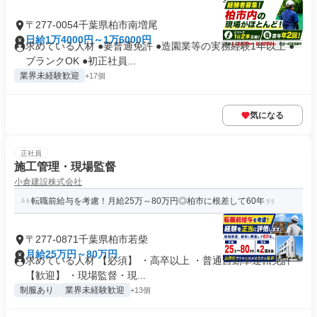
〒277-0054千葉県柏市南増尾
日給1万4000円～1万6000円
求めている人材 ●要普通免許 ●造園業等の実務経験1年以上 ●
ブランクOK ●初正社員...
業界未経験歓迎
+17個
気になる
正社員
施工管理・現場監督
小倉建設株式会社
転職前給与を考慮！月給25万～80万円◎柏市に根差して60年
〒277-0871千葉県柏市若柴
月給25万円～80万円
求めている人材 【必須】 ・高卒以上 ・普通自動車運転免許
【歓迎】 ・現場監督・現...
制服あり
業界未経験歓迎
+13個