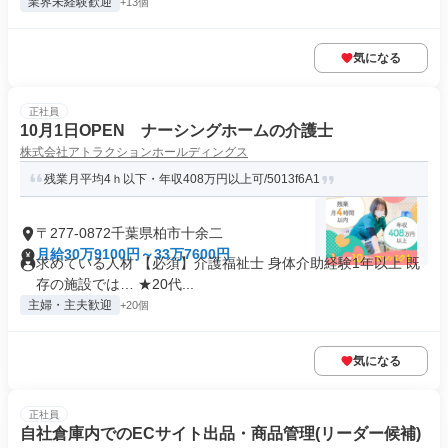
業界未経験歓迎
+13個
気になる
正社員
10月1日OPEN ナーシングホームの介護士
株式会社アトラクションホールディングス
残業月平均4ｈ以下・年収408万円以上可/5013f6A1
〒277-0872千葉県柏市十余二
月給30万9100円～33万7600円
求めている人材 【必須】介護福祉士 身体介助経験1年以上 既
存の施設では… ★20代...
主婦・主夫歓迎
+20個
気になる
正社員
自社倉庫内でのECサイト出品・商品管理(リーダー候補)