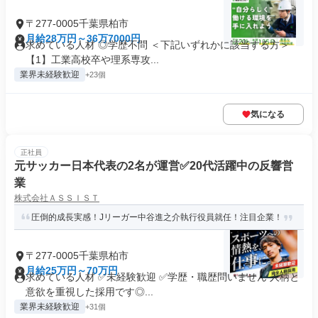
〒277-0005千葉県柏市
月給28万円～36万7000円
求めている人材 ◎学歴不問 ＜下記いずれかに該当する方＞
【1】工業高校卒や理系専攻...
業界未経験歓迎
+23個
気になる
正社員
元サッカー日本代表の2名が運営✅️20代活躍中の反響営
業
株式会社ＡＳＳＩＳＴ
圧倒的成長実感！Jリーガー中谷進之介執行役員就任！注目企業！
〒277-0005千葉県柏市
月給25万円～70万円
求めている人材 ✅未経験歓迎 ✅学歴・職歴問いません 人柄と
意欲を重視した採用です◎...
業界未経験歓迎
+31個