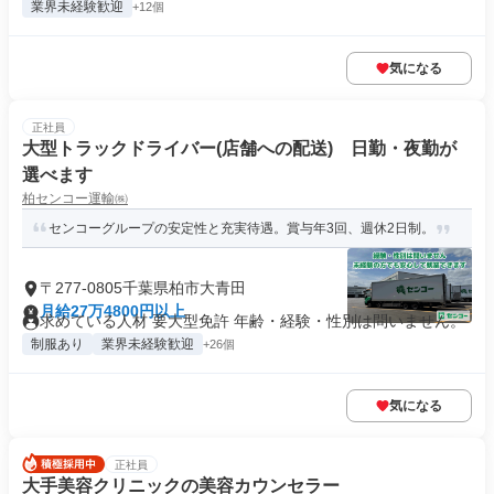
業界未経験歓迎
+12個
気になる
正社員
大型トラックドライバー(店舗への配送) 日勤・夜勤が
選べます
柏センコー運輸㈱
センコーグループの安定性と充実待遇。賞与年3回、週休2日制。
〒277-0805千葉県柏市大青田
月給27万4800円以上
求めている人材 要大型免許 年齢・経験・性別は問いません。
制服あり
業界未経験歓迎
+26個
気になる
正社員
大手美容クリニックの美容カウンセラー