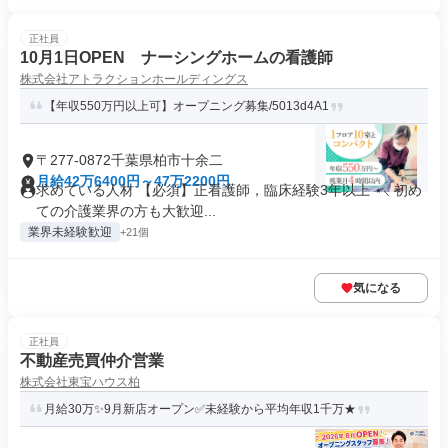
正社員
10月1日OPEN ナーシングホームの看護師
株式会社アトラクションホールディングス
【年収550万円以上可】オープニング募集/5013d4A1
〒277-0872千葉県柏市十余二
月給42万6400円～47万2200円
求めている人材 【必須】正看護師，臨床経験3年以上 ⋆⸜ 初め
ての介護業界の方も大歓迎...
業界未経験歓迎
+21個
気になる
正社員
不動産売買仲介営業
株式会社東宝ハウス柏
月給30万✨9月新店オープン✅未経験から平均年収1千万★