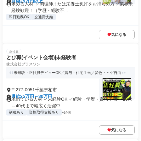
月給25万円以上
求める人材: ✅調理師または栄養士免許をお持ちの方 ✅業界未
経験歓迎！（学歴・経験不...
即日勤務OK
交通費支給
気になる
正社員
とび職(イベント会場)|未経験者
株式会社プラスワン
未経験・正社員デビューOK／賞与・住宅手当／髪色・ヒゲ自由
〒277-0051千葉県柏市
月給25万円～30万円
求めている人材 ✓未経験OK ✓経験・学歴・資格不問 ✓20代
～40代まで幅広く活躍中...
制服あり
資格取得支援あり
+14個
気になる