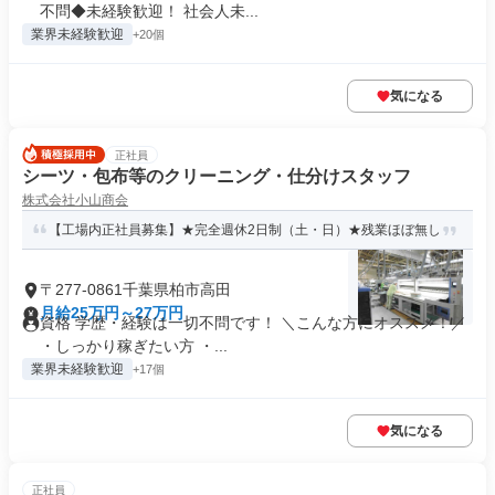
不問◆未経験歓迎！ 社会人未...
業界未経験歓迎
+20個
気になる
正社員
シーツ・包布等のクリーニング・仕分けスタッフ
株式会社小山商会
【工場内正社員募集】★完全週休2日制（土・日）★残業ほぼ無し
〒277-0861千葉県柏市高田
月給25万円～27万円
資格 学歴・経験は一切不問です！ ＼こんな方にオススメ！／
・しっかり稼ぎたい方 ・...
業界未経験歓迎
+17個
気になる
正社員