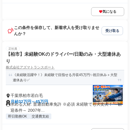
気になる
この条件を保存して、新着求人を受け取りませ
受け取る
んか？
正社員
【柏市】未経験OKのドライバー/日勤のみ・大型連休あ
り
株式会社アズマトランスポート
《未経験活躍中！》未経験で目指せる月収45万円✨祝日休み＋大型
連休あり✅
千葉県柏市若白毛
月給32万円～45万円
求める人材: 普通自動車免許 ※必須 未経験でも大丈夫！ ～歓
迎条件～ 2007年...
即日勤務OK
交通費支給