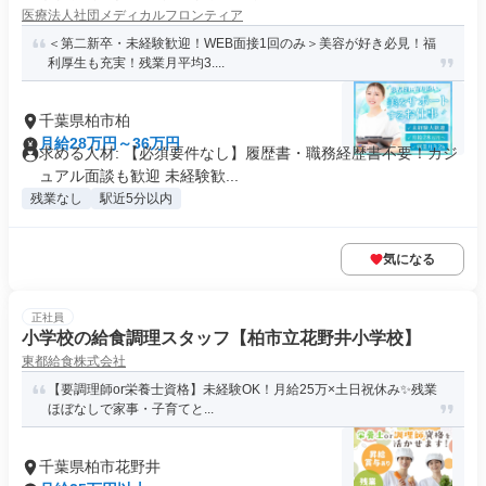
医療法人社団メディカルフロンティア
＜第二新卒・未経験歓迎！WEB面接1回のみ＞美容が好き必見！福
利厚生も充実！残業月平均3....
千葉県柏市柏
月給28万円～36万円
求める人材: 【必須要件なし】履歴書・職務経歴書不要！カジ
ュアル面談も歓迎 未経験歓...
残業なし
駅近5分以内
気になる
正社員
小学校の給食調理スタッフ【柏市立花野井小学校】
東都給食株式会社
【要調理師or栄養士資格】未経験OK！月給25万×土日祝休み✨残業
ほぼなしで家事・子育てと...
千葉県柏市花野井