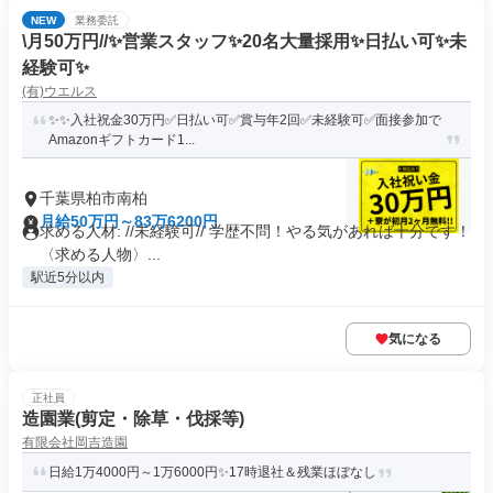
NEW
業務委託
\月50万円//✨営業スタッフ✨20名大量採用✨日払い可✨未
経験可✨
(有)ウエルス
✨✨入社祝金30万円✅日払い可✅賞与年2回✅未経験可✅面接参加で
Amazonギフトカード1...
千葉県柏市南柏
月給50万円～83万6200円
求める人材: //未経験可// 学歴不問！やる気があれば十分です！
〈求める人物〉...
駅近5分以内
気になる
正社員
造園業(剪定・除草・伐採等)
有限会社岡吉造園
日給1万4000円～1万6000円✨17時退社＆残業ほぼなし