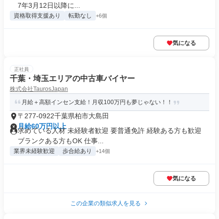
7年3月12日以降に...
資格取得支援あり
転勤なし
+6個
気になる
正社員
千葉・埼玉エリアの中古車バイヤー
株式会社TaurosJapan
月給＋高額インセン支給！月収100万円も夢じゃない！！
〒277-0922千葉県柏市大島田
月給60万円以上
求めている人材 未経験者歓迎 要普通免許 経験ある方も歓迎
ブランクある方もOK 仕事...
業界未経験歓迎
歩合給あり
+14個
気になる
この企業の類似求人を見る