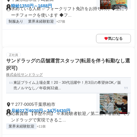
時給1350円～1688円
求めている人材 ✅フォークリフト免許をお持ちの方 ◆主にリ
ーチフォークを使います ◆フ...
制服あり
業界未経験歓迎
+27個
気になる
正社員
サンドラッグの店舗運営スタッフ(転居を伴う転勤なし選
択可)
株式会社サンドラッグ
東証プライム上場企業！20・30代活躍中！月3日の希望休OK／販
売ノルマなし／年収例32歳...
〒277-0005千葉県柏市
月給22万4030円～34万4430円
応募資格 【学歴不問】 ※未経験者歓迎／第二新卒者歓迎 ＼サ
ンドラッグで実現できるこ...
業界未経験歓迎
+11個