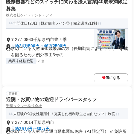
医療機器などのスイッチに関わる法人営業|40歳未満限定
募集
株式会社ケイ・アンド・ディー
年間休日128日｜既存顧客メイン◎｜完全週休2日制
〒277-0863千葉県柏市豊四季
月給24万500円～46万2500円
求めている人材 ■40歳未満の方（長期勤続によるキャリア形成
を図るため／例外事由3号の...
業界未経験歓迎
+23個
気になる
正社員
通院・お買い物の送迎ドライバースタッフ
千葉タクシー株式会社
未経験OK◎女性活躍中！充実した福利厚生と自由なシフト制度
〒277-0014千葉県柏市
月給25万円～60万円
求めている人材 ✅普通自動車運転免許（AT限定可） ※免許所