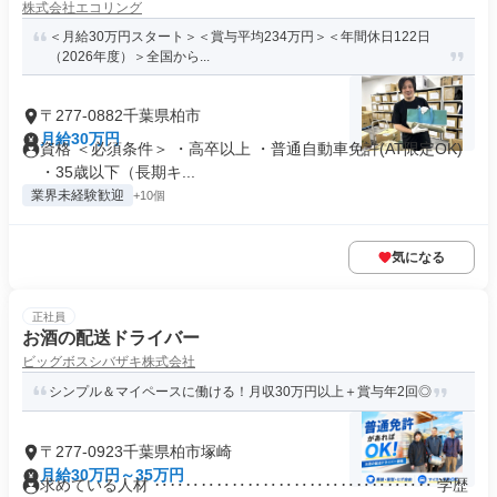
株式会社エコリング
＜月給30万円スタート＞＜賞与平均234万円＞＜年間休日122日
（2026年度）＞全国から...
〒277-0882千葉県柏市
月給30万円
資格 ＜必須条件＞ ・高卒以上 ・普通自動車免許(AT限定OK)
・35歳以下（長期キ...
業界未経験歓迎
+10個
気になる
正社員
お酒の配送ドライバー
ビッグボスシバザキ株式会社
シンプル＆マイペースに働ける！月収30万円以上＋賞与年2回◎
〒277-0923千葉県柏市塚崎
月給30万円～35万円
求めている人材 ‥‥‥‥‥‥‥‥‥‥‥‥‥‥‥‥‥‥ 学歴