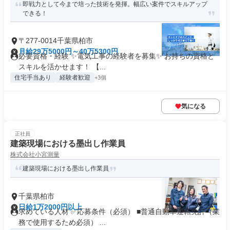
即戦力として今まで培った技術を発揮。幅広い案件でスキルアップ
できる！
〒277-0014千葉県柏市
月給29万5000円～40万5300円
必要資格・経験 ✨電気工事の経験者を募集✨ お持ちの資格と
スキルを活かせます！ 【...
住宅手当あり
経験者歓迎
+3個
気になる
正社員
建築現場における墨出し作業員
株式会社小宮測量
建築現場における墨出し作業員
千葉県柏市
日給1万2000円以上
求めている人材 ✅️応募条件（必須） ■普通自動車運転免許（業
務で使用するため必須） ...