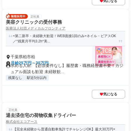
気になる
正社員
美容クリニックの受付事務
医療法人社団メディカルフロンティア
<第二新卒・未経験大歓迎！WEB面接1回のみ>ネイル・ピアスOK
／*残業月平均3.2h*美...
千葉県柏市柏
月給25万円～30万円
求める人材: 【必須要件なし】履歴書・職務経歴書不要！カジ
ュアル面談も歓迎 未経験歓...
残業なし
駅近5分以内
気になる
正社員
退去済住宅の荷物収集ドライバー
株式会社エコアース
【完全未経験から普通自動車免許でチャレンジOK】最大30万円×