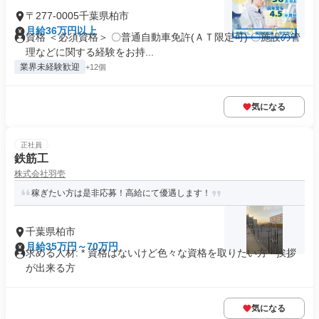
〒277-0005千葉県柏市
月給36万円以上
資格 ＜必須資格＞ 〇普通自動車免許(ＡＴ限定可) 〇施設の管
理などに関する経験をお持...
業界未経験歓迎
+12個
気になる
正社員
鉄筋工
株式会社羽壱
稼ぎたい方は是非応募！高給にて優遇します！
千葉県柏市
月給35万円～70万円
求める人材: * 資格はないけど色々な資格を取りたい方 * 挨拶
が出来る方
気になる