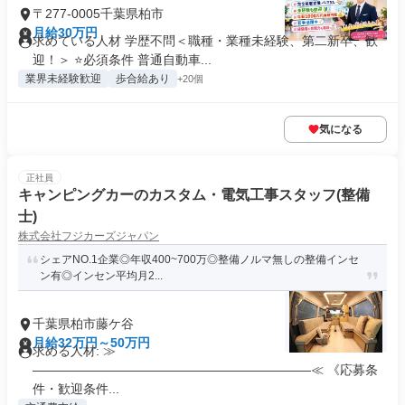
〒277-0005千葉県柏市
月給30万円
求めている人材 学歴不問＜職種・業種未経験、第二新卒、歓
迎！＞ ⭐必須条件 普通自動車...
業界未経験歓迎
歩合給あり
+20個
気になる
正社員
キャンピングカーのカスタム・電気工事スタッフ(整備
士)
株式会社フジカーズジャパン
シェアNO.1企業◎年収400~700万◎整備ノルマ無しの整備インセ
ン有◎インセン平均月2...
千葉県柏市藤ケ谷
月給32万円～50万円
求める人材: ≫
——————————————————————≪ 《応募条
件・歓迎条件...