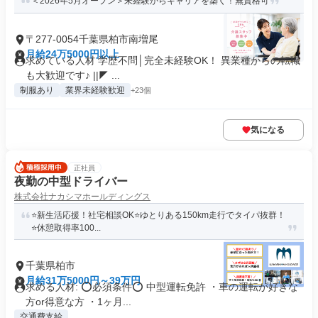
＜2026年5月オープン＞未経験からキャリアを築く！無資格可
〒277-0054千葉県柏市南増尾
月給24万5000円以上
求めている人材 学歴不問│完全未経験OK！ 異業種からの転職
も大歓迎です♪ ||◤ ...
制服あり
業界未経験歓迎
+23個
気になる
正社員
夜勤の中型ドライバー
株式会社ナカシマホールディングス
⭐️新生活応援！社宅相談OK⭐️ゆとりある150km走行でタイパ抜群！
⭐️休憩取得率100...
千葉県柏市
月給31万5000円～39万円
求める人材: ⭕必須条件⭕ 中型運転免許 ・車の運転が好きな
方or得意な方 ・1ヶ月...
交通費支給