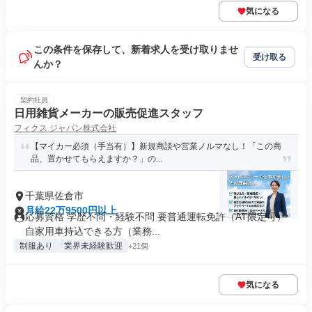
気になる
この条件を保存して、新着求人を受け取りませ
受け取る
んか？
契約社員
日用雑貨メーカーの販売促進スタッフ
フィクス ジャパン株式会社
【マイカー必須（手当有）】新規商談や営業ノルマなし！「この商
品、置かせてもらえますか？」の...
千葉県佐倉市
月給22万9500円以上
応募資格 学歴不問・経験不問 要普通運転免許（AT限定可）
自家用車持込できる方（業務...
制服あり
業界未経験歓迎
+21個
気になる