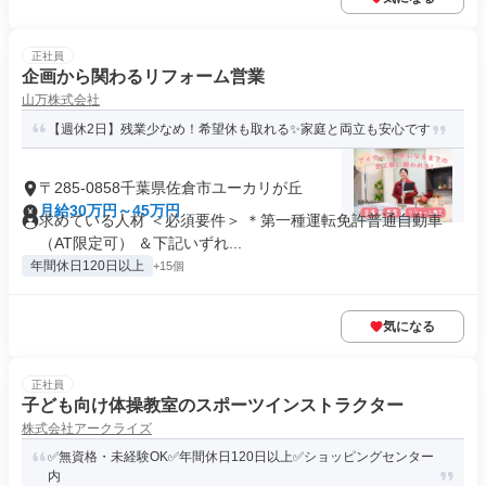
正社員
企画から関わるリフォーム営業
山万株式会社
【週休2日】残業少なめ！希望休も取れる✨家庭と両立も安心です
〒285-0858千葉県佐倉市ユーカリが丘
月給30万円～45万円
求めている人材 ＜必須要件＞ ＊第一種運転免許普通自動車
（AT限定可） ＆下記いずれ...
年間休日120日以上
+15個
気になる
正社員
子ども向け体操教室のスポーツインストラクター
株式会社アークライズ
✅無資格・未経験OK✅年間休日120日以上✅ショッピングセンター
内