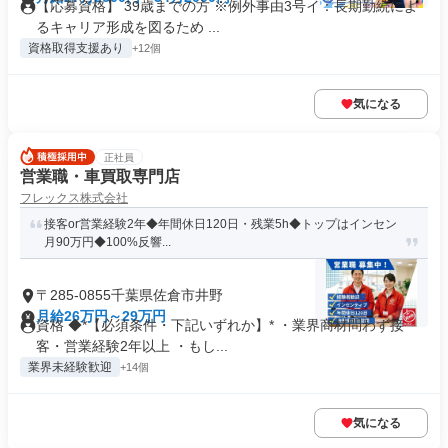
【応募資格】 39歳までの方 ※例外事由3号イ：長期勤続によ
るキャリア形成を図るため ...
資格取得支援あり
+12個
気になる
正社員
営業職・車買取専門店
フレックス株式会社
接客or営業経験2年◆年間休日120日・残業5h◆トップはインセン
月90万円◆100%反響...
〒285-0855千葉県佐倉市井野
月給26万円～29万円
資格 ◆*【必須条件・下記いずれか】* ・業界商材問わず接
客・営業経験2年以上 ・もし...
業界未経験歓迎
+14個
気になる