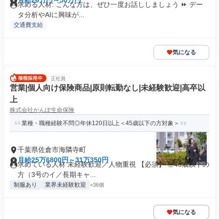
月給26万円～50万円
求める人材: こんな方は、ぜひ一度お話ししましょう ⏩️ デー
タ分析やAIに興味が...
交通費支給
気になる
正社員
営業|個人向け保険商品|原則転勤なし|未経験歓迎|高卒以
上
株式会社かんぽ生命保険
業種・職種経験不問◎年休120日以上＜45歳以下の方対象＞
千葉県佐倉市海隣寺町
月給25万6800円～31万350円
求めている人材 未経験歓迎／人物重視 【必須】 ◎45歳以下の
方（3号のイ／長期キャ...
制服あり
業界未経験歓迎
+36個
気になる