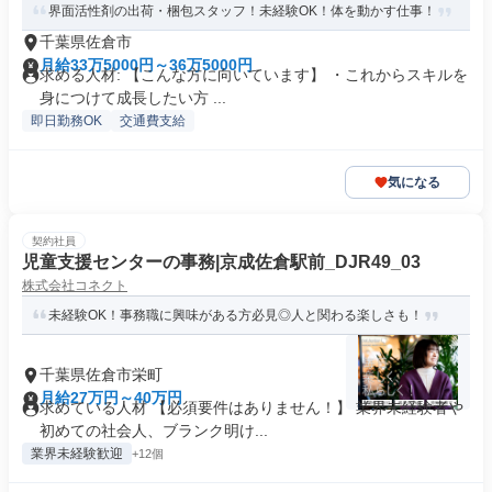
界面活性剤の出荷・梱包スタッフ！未経験OK！体を動かす仕事！
千葉県佐倉市
月給33万5000円～36万5000円
求める人材: 【こんな方に向いています】 ・これからスキルを
身につけて成長したい方 ...
即日勤務OK
交通費支給
気になる
契約社員
児童支援センターの事務|京成佐倉駅前_DJR49_03
株式会社コネクト
未経験OK！事務職に興味がある方必見◎人と関わる楽しさも！
千葉県佐倉市栄町
月給27万円～40万円
求めている人材 【必須要件はありません！】 業界未経験者や
初めての社会人、ブランク明け...
業界未経験歓迎
+12個