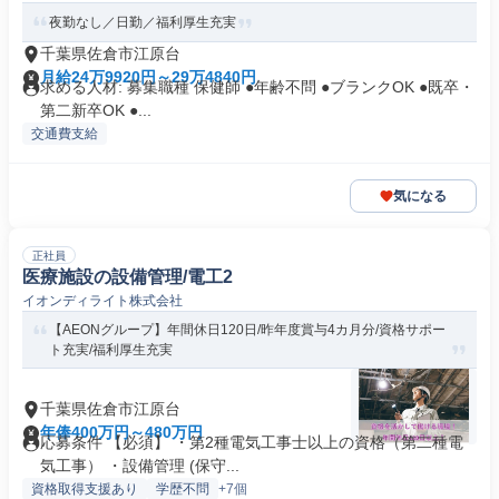
夜勤なし／日勤／福利厚生充実
千葉県佐倉市江原台
月給24万9920円～29万4840円
求める人材: 募集職種 保健師 ●年齢不問 ●ブランクOK ●既卒・
第二新卒OK ●...
交通費支給
気になる
正社員
医療施設の設備管理/電工2
イオンディライト株式会社
【AEONグループ】年間休日120日/昨年度賞与4カ月分/資格サポー
ト充実/福利厚生充実
千葉県佐倉市江原台
年俸400万円～480万円
応募条件 【必須】 ・第2種電気工事士以上の資格（第二種電
気工事） ・設備管理 (保守...
資格取得支援あり
学歴不問
+7個