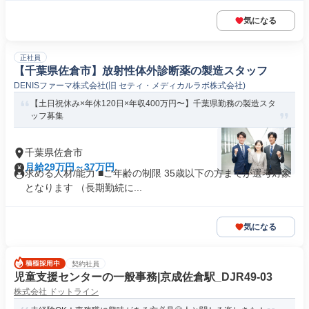
気になる
正社員
【千葉県佐倉市】放射性体外診断薬の製造スタッフ
DENISファーマ株式会社(旧 セティ・メディカルラボ株式会社)
【土日祝休み×年休120日×年収400万円〜】千葉県勤務の製造スタ
ッフ募集
千葉県佐倉市
月給29万円～37万円
求める人材/能力 ■ご年齢の制限 35歳以下の方までが選考対象
となります （長期勤続に...
気になる
契約社員
児童支援センターの一般事務|京成佐倉駅_DJR49-03
株式会社 ドットライン