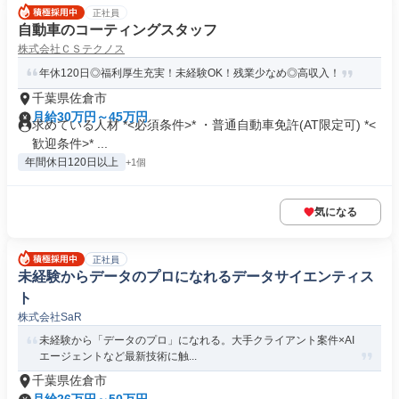
正社員
自動車のコーティングスタッフ
株式会社ＣＳテクノス
年休120日◎福利厚生充実！未経験OK！残業少なめ◎高収入！
千葉県佐倉市
月給30万円～45万円
求めている人材 *<必須条件>* ・普通自動車免許(AT限定可) *<
歓迎条件>* ...
年間休日120日以上
+1個
気になる
正社員
未経験からデータのプロになれるデータサイエンティス
ト
株式会社SaR
未経験から「データのプロ」になれる。大手クライアント案件×AI
エージェントなど最新技術に触...
千葉県佐倉市