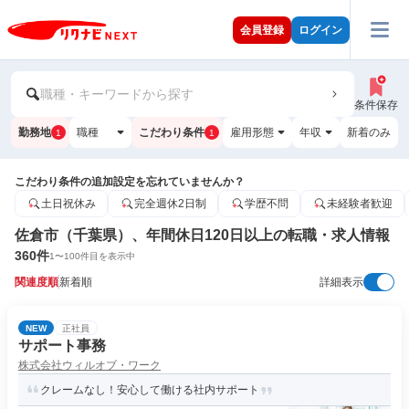
会員登録
ログイン
職種・キーワードから探す
条件保存
勤務地
職種
こだわり条件
雇用形態
年収
新着のみ
1
1
こだわり条件の追加設定を忘れていませんか？
土日祝休み
完全週休2日制
学歴不問
未経験者歓迎
佐倉市（千葉県）、年間休日120日以上の転職・求人情報
360
件
1
〜
100
件目を表示中
関連度順
新着順
詳細表示
NEW
正社員
サポート事務
株式会社ウィルオブ・ワーク
クレームなし！安心して働ける社内サポート