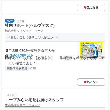
気になる
NEW
正社員
社内サポート(ヘルプデスク)
株式会社ウィルオブ・ワーク
新しいことに挑戦したいあなたへ
〒285-0802千葉県佐倉市大作
月給23万円以上
求めている人材 【必須条件】 ・長期勤務を希望される方 ・新
しい環境で楽しく、 一...
業界未経験歓迎
+33個
気になる
正社員
コープみらい宅配お届けスタッフ
生活協同組合コープみらい