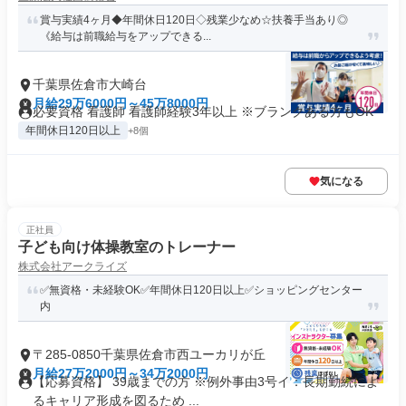
賞与実績4ヶ月◆年間休日120日◇残業少なめ☆扶養手当あり◎
《給与は前職給与をアップできる...
千葉県佐倉市大崎台
月給29万6000円～45万8000円
必要資格 看護師 看護師経験3年以上 ※ブランクある方もOK
年間休日120日以上
+8個
気になる
正社員
子ども向け体操教室のトレーナー
株式会社アークライズ
✅無資格・未経験OK✅年間休日120日以上✅ショッピングセンター
内
〒285-0850千葉県佐倉市西ユーカリが丘
月給27万2000円～34万2000円
【応募資格】 39歳までの方 ※例外事由3号イ：長期勤続によ
るキャリア形成を図るため ...