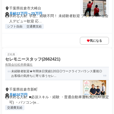
千葉県佐倉市大崎台
月給22万円～25万円
求める人材: 学歴、経験不問！ 未経験者歓迎 ブランクOK 社会
人デビュー歓迎 応...
シフト自由
交通費支給
気になる
正社員
セレモニースタッフ(2662421)
有限会社松井葬儀社
未経験者歓迎★年間休日実績120日◎ワークライフバランス重視◎
お客様の気持ちに寄り添うセレ...
千葉県佐倉市新町
月給20万円
求める人材: ■必須スキル・経験 ・普通自動車運転免許(AT限定
可) ・パソコン(e...
交通費支給