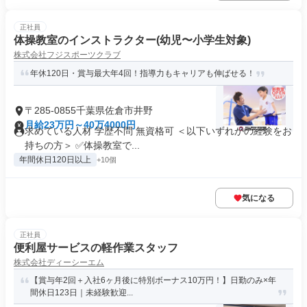
正社員
体操教室のインストラクター(幼児〜小学生対象)
株式会社フジスポーツクラブ
年休120日・賞与最大年4回！指導力もキャリアも伸ばせる！
〒285-0855千葉県佐倉市井野
月給23万円～40万4000円
求めている人材 学歴不問 無資格可 ＜以下いずれかの経験をお
持ちの方＞ ✅体操教室で...
年間休日120日以上
+10個
気になる
正社員
便利屋サービスの軽作業スタッフ
株式会社ディーシーエム
【賞与年2回＋入社6ヶ月後に特別ボーナス10万円！】日勤のみ×年
間休日123日｜未経験歓迎...