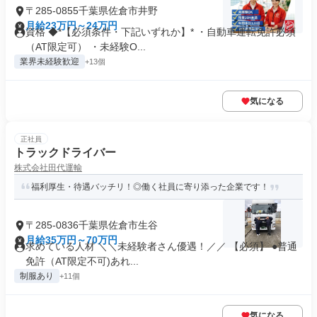
〒285-0855千葉県佐倉市井野
月給23万円～24万円
資格 ◆*【必須条件・下記いずれか】* ・自動車運転免許必須
（AT限定可） ・未経験O...
業界未経験歓迎
+13個
気になる
正社員
トラックドライバー
株式会社田代運輸
福利厚生・待遇バッチリ！◎働く社員に寄り添った企業です！
〒285-0836千葉県佐倉市生谷
月給35万円～70万円
求めている人材 ＼＼未経験者さん優遇！／／ 【必須】 ●普通
免許（AT限定不可)あれ...
制服あり
+11個
気になる