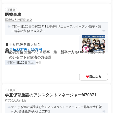
正社員
医療事務
医療法人社団樹徳会
年間休日120日◇2022年11月移転リニューアルオープン♪新卒・第
二新卒の方もOK★入院...
千葉県佐倉市大崎台
月給22万円～30万円
必要資格 資格不問 ※新卒・第二新卒の方もOK ※入院・外来
のレセプト経験者の方優遇
年間休日120日以上
+6個
気になる
正社員
学童保育施設のアシスタントマネージャー/470871
株式会社明日葉
☆こども達の放課後を守るアシスタントマネージャー募集☆土日祝
休み♪普通免許があればOK◎