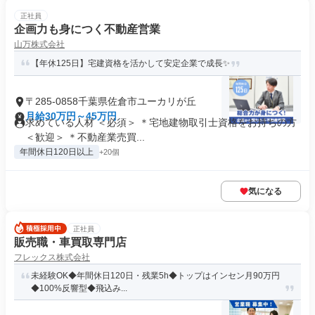
正社員
企画力も身につく不動産営業
山万株式会社
【年休125日】宅建資格を活かして安定企業で成長✨
〒285-0858千葉県佐倉市ユーカリが丘
月給30万円～45万円
求めている人材 ＜必須＞ ＊宅地建物取引士資格をお持ちの方
＜歓迎＞ ＊不動産業売買...
年間休日120日以上
+20個
気になる
正社員
販売職・車買取専門店
フレックス株式会社
未経験OK◆年間休日120日・残業5h◆トップはインセン月90万円
◆100%反響型◆飛込み...