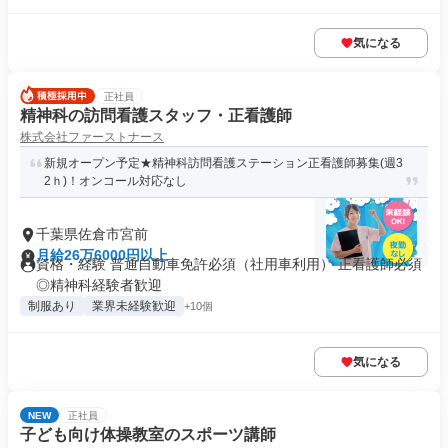
気になる
正社員
精神科の訪問看護スタッフ・正看護師
株式会社ファーストナース
新規オープン予定★精神科訪問看護ステーション正看護師募集(週3
2ｈ)！オンコール対応なし
千葉県佐倉市宮前
月給26万6000円以上
資格・経験 普通自動車免許必須（社用車利用） 正看護師必須
◎精神科経験者歓迎
制服あり
業界未経験歓迎
+10個
気になる
NEW
正社員
子ども向け体操教室のスポーツ講師