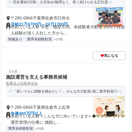
完全週休2日制・土日休み/無理なく、長く続けられる正社員
〒285-0866千葉県佐倉市臼井台
月給21万4700円～24万1700円
求めている人材 学歴・職歴不問、未経験者大歓迎 20代で社会
人経験が浅く入社した方から...
制服あり
業界未経験歓迎
+23個
気になる
正社員
施設運営を支える事務長候補
医療法人社団寿光会
「若いうちに経験を積みたい！」そんな方大歓迎♪第二新卒歓迎◎
〒285-0846千葉県佐倉市上志津
年俸400万円以上
求めている人材 <こんな方に向いています> ◆マネジメントや
運営管理の仕事に 挑戦し...
業界未経験歓迎
+24個