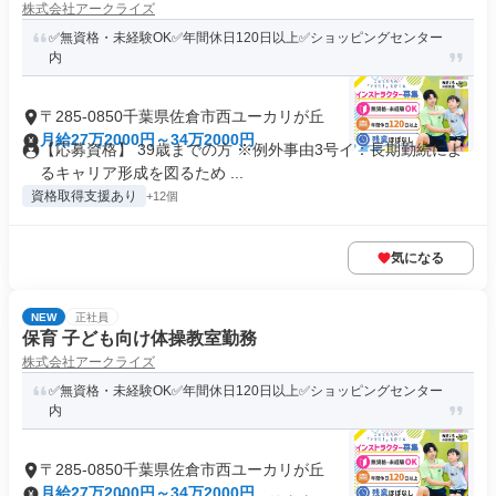
株式会社アークライズ
✅無資格・未経験OK✅年間休日120日以上✅ショッピングセンター
内
〒285-0850千葉県佐倉市西ユーカリが丘
月給27万2000円～34万2000円
【応募資格】 39歳までの方 ※例外事由3号イ：長期勤続によ
るキャリア形成を図るため ...
資格取得支援あり
+12個
気になる
NEW
正社員
保育 子ども向け体操教室勤務
株式会社アークライズ
✅無資格・未経験OK✅年間休日120日以上✅ショッピングセンター
内
〒285-0850千葉県佐倉市西ユーカリが丘
月給27万2000円～34万2000円