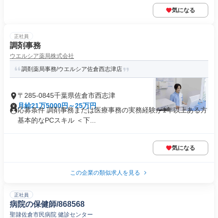
気になる
正社員
調剤事務
ウエルシア薬局株式会社
調剤薬局事務/ウエルシア佐倉西志津店
〒285-0845千葉県佐倉市西志津
月給21万5000円～25万円
応募条件 調剤事務または医療事務の実務経験が1年以上ある方
基本的なPCスキル ＜下...
気になる
この企業の類似求人を見る
正社員
病院の保健師/868568
聖隷佐倉市民病院 健診センター