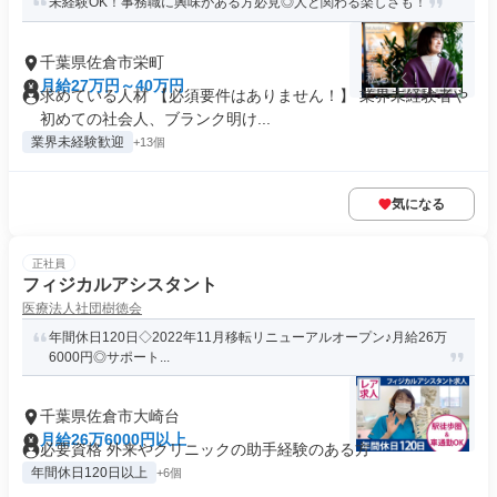
未経験OK！事務職に興味がある方必見◎人と関わる楽しさも！
千葉県佐倉市栄町
月給27万円～40万円
求めている人材 【必須要件はありません！】 業界未経験者や
初めての社会人、ブランク明け...
業界未経験歓迎
+13個
気になる
正社員
フィジカルアシスタント
医療法人社団樹徳会
年間休日120日◇2022年11月移転リニューアルオープン♪月給26万
6000円◎サポート...
千葉県佐倉市大崎台
月給26万6000円以上
必要資格 外来やクリニックの助手経験のある方
年間休日120日以上
+6個