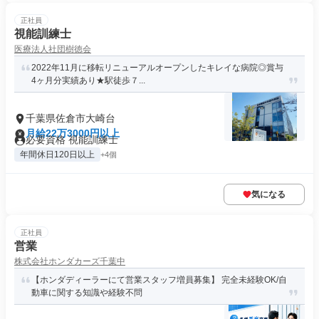
正社員
視能訓練士
医療法人社団樹徳会
2022年11月に移転リニューアルオープンしたキレイな病院◎賞与
4ヶ月分実績あり★駅徒歩７...
千葉県佐倉市大崎台
月給22万3000円以上
必要資格 視能訓練士
年間休日120日以上
+4個
気になる
正社員
営業
株式会社ホンダカーズ千葉中
【ホンダディーラーにて営業スタッフ増員募集】 完全未経験OK/自
動車に関する知識や経験不問