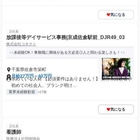
気になる
正社員
放課後等デイサービス事務|京成佐倉駅前_DJR49_03
株式会社コネクト
未経験OK！事務職に興味がある方必見◎人と関わる楽しさも！
千葉県佐倉市栄町
月給27万円～40万円
求めている人材 【必須要件はありません！】 業界未経験者や
初めての社会人、ブランク明け...
業界未経験歓迎
+17個
気になる
正社員
看護師
医療法人社団樹徳会