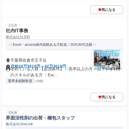
気になる
正社員
社内IT事務
株式会社ALION
Excel・access操作経験ある方歓迎／20代30代活躍
千葉県佐倉市王子台
月給24万3610円～42万3610円
求めている人材 【必須条件】 ✅高卒以上の方 ✅以下いずれか
のスキルがある方 ・Exc...
業界未経験歓迎
+28個
気になる
正社員
界面活性剤の出荷・梱包スタッフ
株式会社OneLink