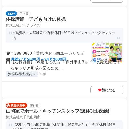
NEW
正社員
体操講師 子ども向けの体操
株式会社アークライズ
✅無資格・未経験OK✅年間休日120日以上✅ショッピングセンター
内
〒285-0850千葉県佐倉市西ユーカリが丘
月給27万2000円～34万2000円
【応募資格】 39歳までの方 ※例外事由3号イ：長期勤続によ
るキャリア形成を図るため ...
資格取得支援あり
+12個
気になる
正社員
山岡家でホール・キッチンスタッフ(週休3日/夜勤)
株式会社丸千代山岡家
【22時～7時の固定勤務（休憩1h・残業平均2h）】年間休日156日