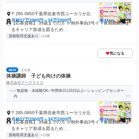
〒285-0850千葉県佐倉市西ユーカリが丘
月給27万2000円～34万2000円
【応募資格】 39歳までの方 ※例外事由3号イ：長期勤続によ
るキャリア形成を図るため ...
資格取得支援あり
+12個
気になる
NEW
正社員
体操講師 子ども向けの体操
株式会社アークライズ
✅無資格・未経験OK✅年間休日120日以上✅ショッピングセンター
内
〒285-0850千葉県佐倉市西ユーカリが丘
月給27万2000円～34万2000円
【応募資格】 39歳までの方 ※例外事由3号イ：長期勤続によ
るキャリア形成を図るため ...
資格取得支援あり
+12個