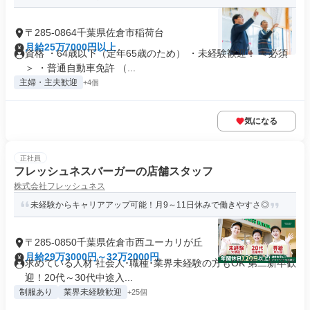
〒285-0864千葉県佐倉市稲荷台
月給25万7000円以上
資格 ・64歳以下（定年65歳のため） ・未経験歓迎！ ＜必須
＞ ・普通自動車免許 （...
主婦・主夫歓迎
+4個
気になる
正社員
フレッシュネスバーガーの店舗スタッフ
株式会社フレッシュネス
未経験からキャリアアップ可能！月9～11日休みで働きやすさ◎
〒285-0850千葉県佐倉市西ユーカリが丘
月給29万3000円～32万2000円
求めている人材 社会人･職種･業界未経験の方もOK 第二新卒歓
迎！20代～30代中途入...
制服あり
業界未経験歓迎
+25個