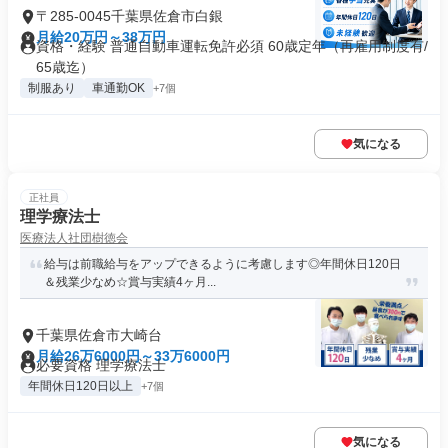
〒285-0045千葉県佐倉市白銀
月給20万円～38万円
資格・経験 普通自動車運転免許必須 60歳定年（再雇用制度有/
65歳迄）
制服あり
車通勤OK
+7個
気になる
正社員
理学療法士
医療法人社団樹徳会
給与は前職給与をアップできるように考慮します◎年間休日120日
＆残業少なめ☆賞与実績4ヶ月...
千葉県佐倉市大崎台
月給26万6000円～33万6000円
必要資格 理学療法士
年間休日120日以上
+7個
気になる