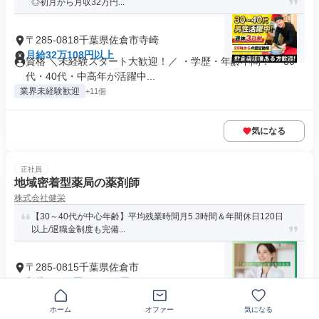
◎初月から月収32万円...
〒285-0818千葉県佐倉市寺崎
月給32万108円以上
資格 ＼未経験スタート大歓迎！／ ・学歴・年齢不問！ ・30
代・40代・中高年が活躍中...
業界未経験歓迎
+11個
気になる
正社員
地域密着型薬局の薬剤師
株式会社健栄
【30～40代が中心年齢】平均残業時間月5.3時間＆年間休日120日
以上/退職金制度も完備...
〒285-0815千葉県佐倉市
年俸500万円～700万円
必要資格・経験 ＜必須＞ ●薬剤師免許 ●調剤業務・服薬指導な
どの実務経験 ＜歓...
ホーム
オファー
気になる
年間休日120日以上
+1個