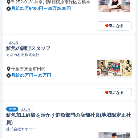
〒252-0131神奈川県相模原市緑区西橋本
月給25万8400円～39万2600円
気になる
正社員
鮮魚の調理スタッフ
カネカ村市株式会社
千葉県東金市田間
月給25万円～35万円
気になる
NEW
正社員
鮮魚加工経験を活かす鮮魚部門の店舗社員(地域限定正社
員)
株式会社ヤオコー