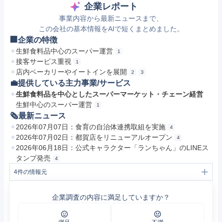
企業レポート
事業内容から最新ニュースまで、
この会社の基本情報をAIで短くまとめました。
🏢企業の特徴
生鮮食料品中心のスーパー運営
1
接客サービス重視
1
店内ベーカリーやイートインを展開
2
3
💼提供している主力事業/サービス
生鮮食料品を中心としたスーパーマーケット・チェーン経営
生鮮中心のスーパー運営
1
🗞最新ニュース
2026年07月07日：食育の自治体連携取組を実施
4
2026年07月02日：都賀店をリニューアルオープン
4
2026年06月18日：公式キャラクター「ランちゃん」のLINEス
タンプ発売
4
4
件の情報元
1
会社概要 | 接客サービス日本一を目指している健康スーパー「ランドローム」
2
ランドロームフードマーケット西白井店 | 接客サービス日本一を目指している健康スーパー「ランドローム」
企業調査の内容に満足していますか？
3
ランドロームフードマーケット矢作店 | 接客サービス日本一を目指している健康スーパー「ランドローム」
4
トピックス | 接客サービス日本一を目指している健康スーパー「ランドローム」