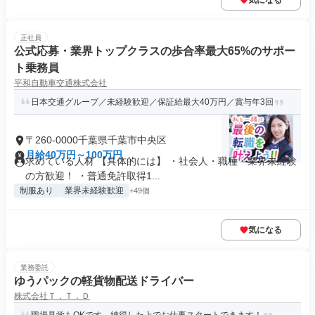
気になる
正社員
公式応募・業界トップクラスの歩合率最大65%のサポー
ト乗務員
平和自動車交通株式会社
日本交通グループ／未経験歓迎／保証給最大40万円／賞与年3回
〒260-0000千葉県千葉市中央区
月給40万円～100万円
求めている人材 【具体的には】 ・社会人・職種・業界未経験
の方歓迎！ ・普通免許取得1...
制服あり
業界未経験歓迎
+49個
気になる
業務委託
ゆうパックの軽貨物配送ドライバー
株式会社Ｔ．Ｔ．Ｄ