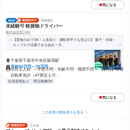
気になる
NEW
業務委託
未経験可 軽貨物ドライバー
株式会社ECXIA
【普免のみでOK！人見知り・運転苦手でも安心◎】 親子・夫婦・
カップルで活躍できる会社！月...
千葉県千葉市中央区蘇我駅
月給50万円～70万円
求める人材: ＜学歴不問・年齢不問・職歴不問＞ 【必須】普通
⾃動⾞免許（AT限定も可...
社員登用あり
即日勤務OK
気になる
この企業の類似求人を見る
正社員