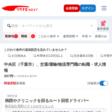
会員登録
ログイン
職種・キーワードから探す
条件保存
勤務地
職種
こだわり条件
雇用形態
年収
新着のみ
1
1
こだわり条件の追加設定を忘れていませんか？
土日祝休み
年間休日120日以上
完全週休2日制
学歴
中央区（千葉市）、交通/運輸/物流専門職の転職・求人情
報
307
件
1
〜
100
件目を表示中
関連度順
新着順
詳細表示
契約社員
病院やクリニックを回るルート回収ドライバー
株式会社 昭和メディカルサイエンス