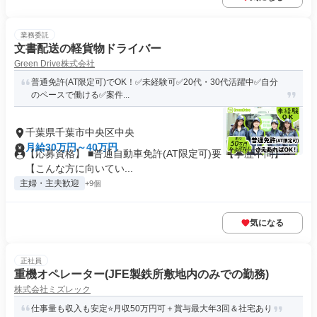
業務委託
文書配送の軽貨物ドライバー
Green Drive株式会社
普通免許(AT限定可)でOK！✅未経験可✅20代・30代活躍中✅自分
のペースで働ける✅案件...
千葉県千葉市中央区中央
月給30万円～40万円
【応募資格】 ■普通自動車免許(AT限定可)要 【学歴不問】
【こんな方に向いてい...
主婦・主夫歓迎
+9個
気になる
正社員
重機オペレーター(JFE製鉄所敷地内のみでの勤務)
株式会社ミズレック
仕事量も収入も安定⭐月収50万円可＋賞与最大年3回＆社宅あり