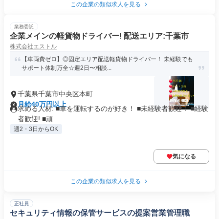
この企業の類似求人を見る
業務委託
企業メインの軽貨物ドライバー! 配送エリア:千葉市
株式会社エストル
【車両費ゼロ】◎固定エリア配送軽貨物ドライバー！ 未経験でも
サポート体制万全☆週2日〜相談...
千葉県千葉市中央区本町
月給40万円以上
求める人材: ■車を運転するのが好き！ ■未経験者歓迎！ ■経験
者歓迎! ■頑...
週2・3日からOK
気になる
この企業の類似求人を見る
正社員
セキュリティ情報の保管サービスの提案営業管理職