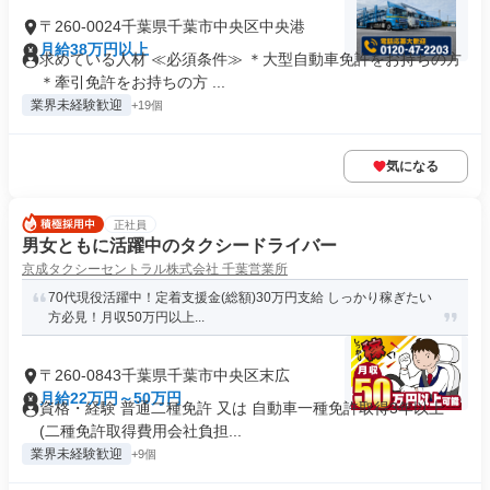
〒260-0024千葉県千葉市中央区中央港
月給38万円以上
求めている人材 ≪必須条件≫ ＊大型自動車免許をお持ちの方
＊牽引免許をお持ちの方 ...
業界未経験歓迎
+19個
気になる
正社員
男女ともに活躍中のタクシードライバー
京成タクシーセントラル株式会社 千葉営業所
70代現役活躍中！定着支援金(総額)30万円支給 しっかり稼ぎたい
方必見！月収50万円以上...
〒260-0843千葉県千葉市中央区末広
月給22万円～50万円
資格・経験 普通二種免許 又は 自動車一種免許取得3年以上
(二種免許取得費用会社負担...
業界未経験歓迎
+9個