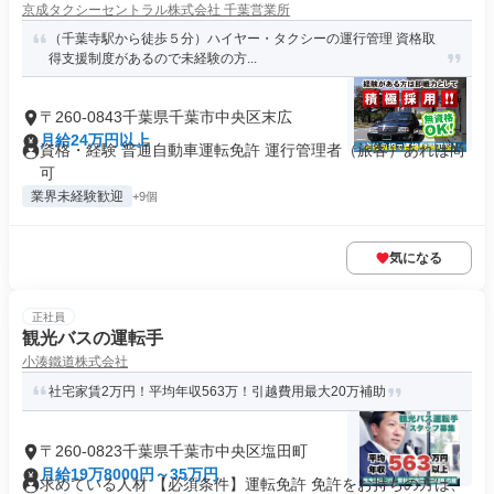
京成タクシーセントラル株式会社 千葉営業所
（千葉寺駅から徒歩５分）ハイヤー・タクシーの運行管理 資格取
得支援制度があるので未経験の方...
〒260-0843千葉県千葉市中央区末広
月給24万円以上
資格・経験 普通自動車運転免許 運行管理者（旅客）あれば尚
可
業界未経験歓迎
+9個
気になる
正社員
観光バスの運転手
小湊鐵道株式会社
社宅家賃2万円！平均年収563万！引越費用最大20万補助
〒260-0823千葉県千葉市中央区塩田町
月給19万8000円～35万円
求めている人材 【必須条件】運転免許 免許をお持ちの方は、