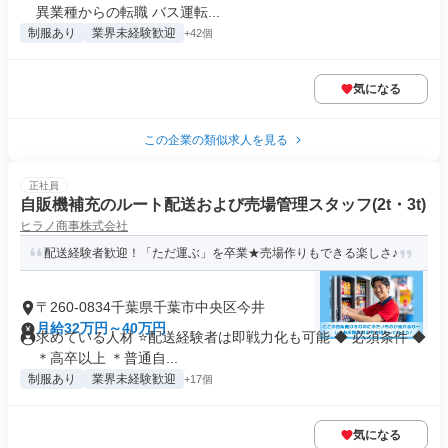
異業種からの転職 バス運転...
制服あり
業界未経験歓迎
+42個
気になる
この企業の類似求人を見る
正社員
自販機補充のルート配送および売場管理スタッフ(2t・3t)
ヒラノ商事株式会社
配送経験者歓迎！「ただ運ぶ」を卒業★売場作りもできる楽しさ♪
〒260-0834千葉県千葉市中央区今井
月給32万円～40万円
求めている人材 ⭐配送経験者は即戦力化も可能 ◆ 必須条件 ◆
＊高卒以上 ＊普通自...
制服あり
業界未経験歓迎
+17個
気になる