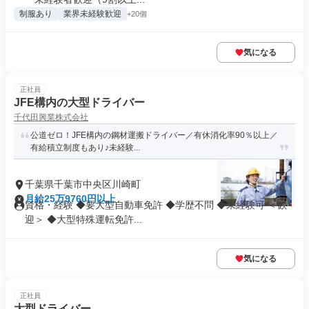
制服あり
業界未経験歓迎
+20個
気になる
正社員
JFE構内の大型ドライバー
千代田興業株式会社
公道ゼロ！JFE構内の鋼材運搬ドライバー／有休消化率90％以上／
有給積立制度もあり♪未経験...
千葉県千葉市中央区川崎町
月給25万9760円以上
資格・経験 ◆要大型自動車免許 ◆学歴不問 ◆未経験可 ＜歓
迎＞ ◆大型特殊運転免許...
気になる
正社員
大型ドライバー