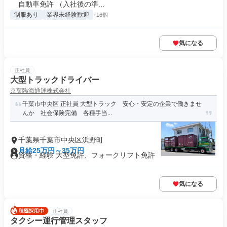
自動車免許 （入社後の準...
制服あり
業界未経験歓迎
+16個
気になる
正社員
大型トラックドライバー
京葉臨海通運株式会社
千葉市中央区 正社員 大型トラック 安心・安定の企業で働きませ
んか 社会保険完備 各種手当...
千葉県千葉市中央区浜野町
月給25万円～35万円
資格・経験 大型免許、フォークリフト免許
気になる
正社員
タクシー運行管理スタッフ