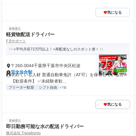
気になる
業務委託
軽貨物配送ドライバー
F Bサポート
⭐平均月収73万円以上！⭐再配達なしのスポット便！
〒260-0044千葉県千葉市中央区松波
完全歩合制
求めている人材 普通自動車免許（AT可）を保有している方
【歓迎条件】 ✅未経験者歓...
フリーター歓迎
シフト自由
+7個
気になる
業務委託
即日勤務可能な水の配送ドライバー
株式会社 Trasaburou