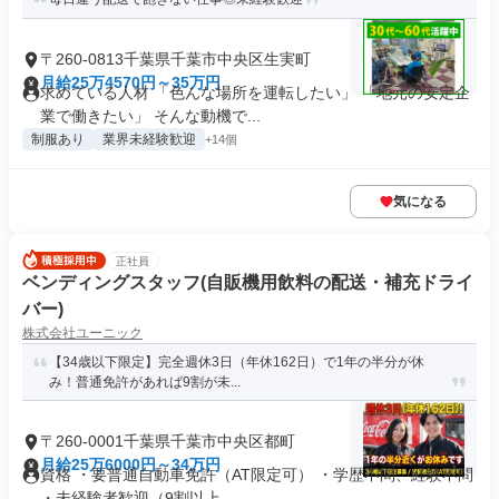
〒260-0813千葉県千葉市中央区生実町
月給25万4570円～35万円
求めている人材 「色んな場所を運転したい」 「地元の安定企
業で働きたい」 そんな動機で...
制服あり
業界未経験歓迎
+14個
気になる
正社員
ベンディングスタッフ(自販機用飲料の配送・補充ドライ
バー)
株式会社ユーニック
【34歳以下限定】完全週休3日（年休162日）で1年の半分が休
み！普通免許があれば9割が未...
〒260-0001千葉県千葉市中央区都町
月給25万6000円～34万円
資格 ・要普通自動車免許（AT限定可） ・学歴不問、経験不問
・未経験者歓迎（9割以上...