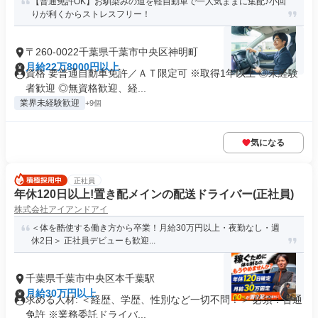
【普通免許OK】お馴染みの道を軽自動車で一人気ままに集配♪小回
りが利くからストレスフリー！
〒260-0022千葉県千葉市中央区神明町
月給22万8000円以上
資格 要普通自動車免許／ＡＴ限定可 ※取得1年以上 ◎未経験
者歓迎 ◎無資格歓迎、経...
業界未経験歓迎
+9個
気になる
正社員
年休120日以上!置き配メインの配送ドライバー(正社員)
株式会社アイアンドアイ
＜体を酷使する働き方から卒業！月給30万円以上・夜勤なし・週
休2日＞ 正社員デビューも歓迎...
千葉県千葉市中央区本千葉駅
月給30万円以上
求める人材: ＜経歴、学歴、性別など一切不問！＞ 必須：普通
免許 ※業務委託ドライバ...