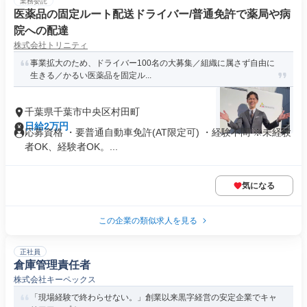
業務委託
医薬品の固定ルート配送ドライバー/普通免許で薬局や病
院への配達
株式会社トリニティ
事業拡大のため、ドライバー100名の大募集／組織に属さず自由に
生きる／かるい医薬品を固定ル...
千葉県千葉市中央区村田町
日給2万円
応募資格 ・要普通自動車免許(AT限定可) ・経験不問 ※未経験
者OK、経験者OK。...
気になる
この企業の類似求人を見る
正社員
倉庫管理責任者
株式会社キーペックス
「現場経験で終わらせない。」創業以来黒字経営の安定企業でキャ