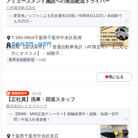
アミューズメント施設への景品配送ドライバー
三本珈琲株式会社
要普免／シフトによる完全週休2日制／年間休日122日／未経験で
も月25万～
〒260-0854千葉県千葉市中央区長洲
月給25万円～28万円
資格 【必須条件】 ・普通自動車免許（AT限定可） 【こんな
方にオススメ】 ・経験不...
業界未経験歓迎
+18個
気になる
正社員
【正社員】洗車・回送スタッフ
株式会社レピオグループ
【BMW・MINI正規ディーラー】積極採用中！経験・知識一切不
問！中途入社者多数！
千葉県千葉市中央区末広