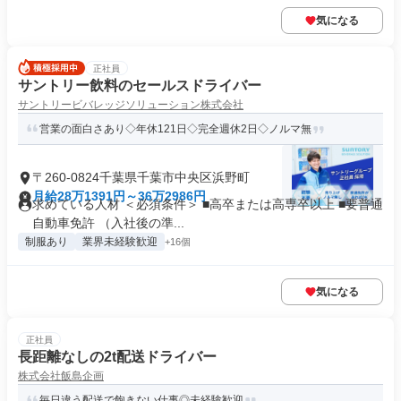
気になる
正社員
サントリー飲料のセールスドライバー
サントリービバレッジソリューション株式会社
営業の面白さあり◇年休121日◇完全週休2日◇ノルマ無
〒260-0824千葉県千葉市中央区浜野町
月給28万1391円～36万2986円
求めている人材 ＜必須条件＞ ■高卒または高専卒以上 ■要普通
自動車免許 （入社後の準...
制服あり
業界未経験歓迎
+16個
気になる
正社員
長距離なしの2t配送ドライバー
株式会社飯島企画
毎日違う配送で飽きない仕事◎未経験歓迎