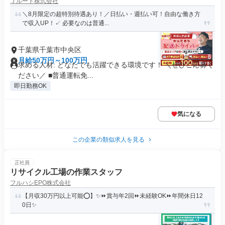
Ｊルート株式会社
＼8月限定の超特別待遇あり！／日払い・週払い可！自由な働き方
で収入UP！✓ 必要なのは普通...
千葉県千葉市中央区
月給50万円～100万円
求める人材: どなたでも活躍できる環境です！ ＼ぜひご応募く
ださい／ ■普通運転免...
即日勤務OK
気になる
この企業の類似求人を見る
正社員
リサイクル工場の作業スタッフ
フルハシEPO株式会社
【月収30万円以上可能⭕】✨⏩賞与年2回⏩未経験OK⏩年間休日12
0日✨