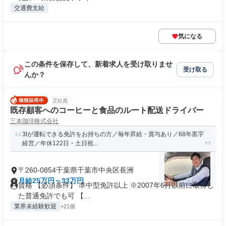
交通費支給
気になる
この条件を保存して、新着求人を受け取りませ
受け取る
んか？
正社員
既存顧客へのコーヒーと食品のルート配送ドライバー
三本珈琲株式会社
3tが運転できる免許をお持ちの方／毎年昇給・賞与あり／68年黒字
経営／年休122日・土日祝...
〒260-0854千葉県千葉市中央区長洲
月給25万円～33万円
資格 【必須条件】 準中型免許以上 ※2007年6月以前に取得し
た普通免許でも可 【...
業界未経験歓迎
+21個