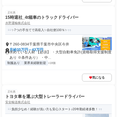
正社員
15時退社_4t箱車のトラックドライバー
水野運輸株式会社
✨7つの手当てで高収入✨自社便100％✨
〒260-0834千葉県千葉市中央区今井
月給35万円～43万円
求めている人材 【必須】 ・大型自動車免許(資格取得支援制度
あり ※条件あり） ・中...
制服あり
業界未経験歓迎
+18個
気になる
正社員
トヨタ車を運ぶ大型トレーラードライバー
安全輸送株式会社
負担少なめ！経験が浅い方も安心スタート♪20年勤続者多数！