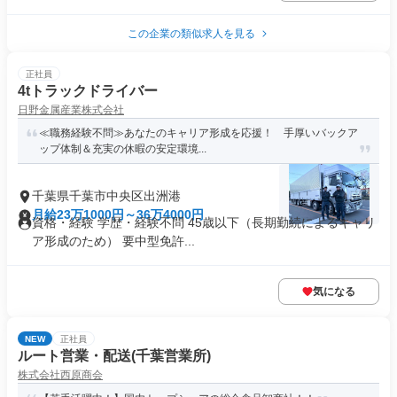
この企業の類似求人を見る
正社員
4tトラックドライバー
日野金属産業株式会社
≪職務経験不問≫あなたのキャリア形成を応援！ 手厚いバックア
ップ体制＆充実の休暇の安定環境...
千葉県千葉市中央区出洲港
月給23万1000円～36万4000円
資格・経験 学歴・経験不問 45歳以下（長期勤続によるキャリ
ア形成のため） 要中型免許...
気になる
NEW
正社員
ルート営業・配送(千葉営業所)
株式会社西原商会