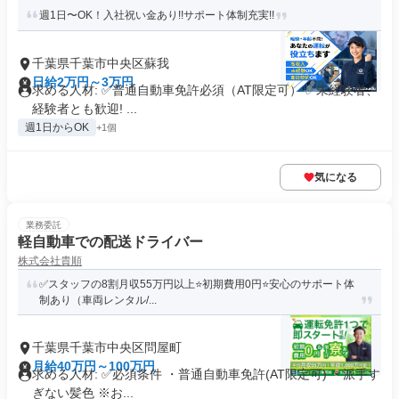
週1日〜OK！入社祝い金あり!!サポート体制充実!!
千葉県千葉市中央区蘇我
日給2万円～3万円
求める人材: ✅普通自動車免許必須（AT限定可） ✅未経験者、
経験者とも歓迎! ...
週1日からOK
+1個
気になる
業務委託
軽自動車での配送ドライバー
株式会社貴順
✅スタッフの8割月収55万円以上⭐️初期費用0円⭐️安心のサポート体
制あり（車両レンタル/...
千葉県千葉市中央区問屋町
月給40万円～100万円
求める人材: ✅️必須条件 ・普通自動車免許(AT限定可) ・派手す
ぎない髪色 ※お...