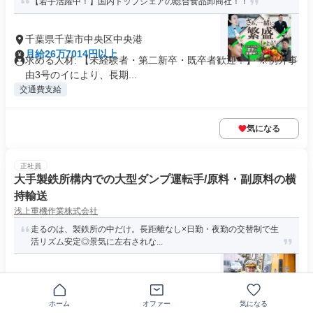
【若手活躍中！】国内トップシェアの総合食品卸商社！！
千葉県千葉市中央区中央港
月給26万7014円以上
求める人材: 【未経験者・第二新卒・既卒者歓迎！】 ※例外事
由3号のイにより、長期...
交通費支給
気になる
正社員
大手製鉄所構内での大型ダンプ運転手/原料・副原料の横
持輸送
浅上重機作業株式会社
走るのは、製鉄所の中だけ。長距離なし×日勤・夜勤の交替制で生
活リズム安定◎景気に左右されな...
千葉県千葉市中央区川崎町
月給22万2429円以上
資格・経験 ◎大型免許 必須 ◎車両系建設機械（整地・運搬・
ホーム
オファー
気になる