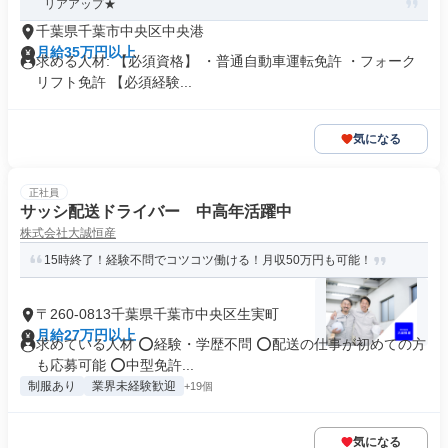
リアアップ★
千葉県千葉市中央区中央港
月給35万円以上
求める人材: 【必須資格】 ・普通自動車運転免許 ・フォーク
リフト免許 【必須経験...
気になる
正社員
サッシ配送ドライバー 中高年活躍中
株式会社大誠恒産
15時終了！経験不問でコツコツ働ける！月収50万円も可能！
〒260-0813千葉県千葉市中央区生実町
月給27万円以上
求めている人材 ⭕️経験・学歴不問 ⭕️配送の仕事が初めての方
も応募可能 ⭕️中型免許...
制服あり
業界未経験歓迎
+19個
気になる