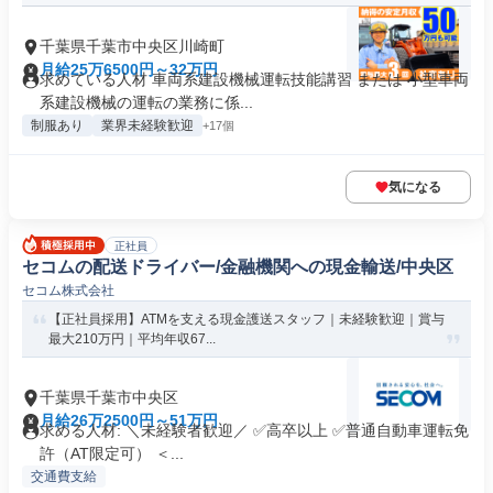
千葉県千葉市中央区川崎町
月給25万6500円～32万円
求めている人材 車両系建設機械運転技能講習 または 小型車両
系建設機械の運転の業務に係...
制服あり
業界未経験歓迎
+17個
気になる
正社員
セコムの配送ドライバー/金融機関への現金輸送/中央区
セコム株式会社
【正社員採用】ATMを支える現金護送スタッフ｜未経験歓迎｜賞与
最大210万円｜平均年収67...
千葉県千葉市中央区
月給26万2500円～51万円
求める人材: ＼未経験者歓迎／ ✅高卒以上 ✅普通自動車運転免
許（AT限定可） ＜...
交通費支給