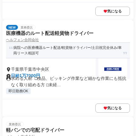
気になる
NEW
業務委託
医療機器のルート配送軽貨物ドライバー
ヘルフェン合同会社
病院への医療機器ルート配送/軽貨物ドライバー/土日祝完全休み/車
両リース相談可
千葉県千葉市中央区
日給1万7000円
求める人材: □検品、ピッキング作業など細かな作業にも抵抗
なく取り組める方 □未経...
即日勤務OK
気になる
業務委託
軽バンでの宅配ドライバー