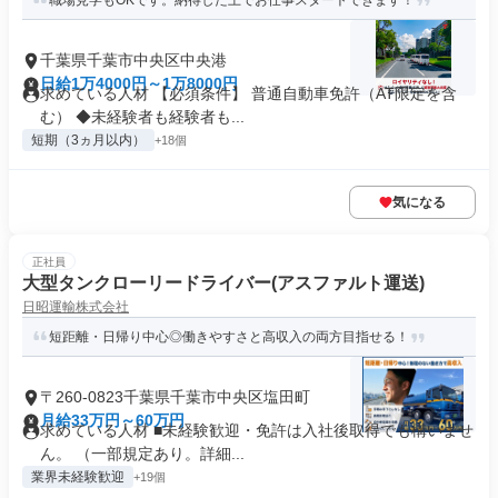
職場見学もOKです。納得した上でお仕事スタートできます！
千葉県千葉市中央区中央港
日給1万4000円～1万8000円
求めている人材 【必須条件】 普通自動車免許（AT限定を含
む） ◆未経験者も経験者も...
短期（3ヵ月以内）
+18個
気になる
正社員
大型タンクローリードライバー(アスファルト運送)
日昭運輸株式会社
短距離・日帰り中心◎働きやすさと高収入の両方目指せる！
〒260-0823千葉県千葉市中央区塩田町
月給33万円～60万円
求めている人材 ■未経験歓迎・免許は入社後取得でも構いませ
ん。 （一部規定あり。詳細...
業界未経験歓迎
+19個