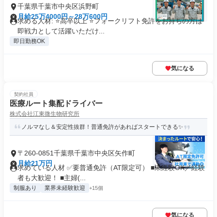
千葉県千葉市中央区浜野町
月給25万4000円～28万600円
求める人材: ⭐高卒以上 ⭐フォークリフト免許をお持ちの方は
即戦力として活躍いただけ...
即日勤務OK
気になる
契約社員
医療ルート集配ドライバー
株式会社江東微生物研究所
ノルマなし＆安定性抜群！普通免許があればスタートできる✨
〒260-0851千葉県千葉市中央区矢作町
月給21万円
求めている人材 ✅要普通免許（AT限定可） ■未経験OK／経験
者も大歓迎！ ■主婦(...
制服あり
業界未経験歓迎
+15個
気になる