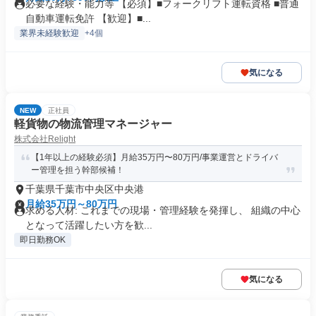
必要な経験・能力等 【必須】■フォークリフト運転資格 ■普通
自動車運転免許 【歓迎】■...
業界未経験歓迎
+4個
気になる
NEW
正社員
軽貨物の物流管理マネージャー
株式会社Relight
【1年以上の経験必須】月給35万円〜80万円/事業運営とドライバ
ー管理を担う幹部候補！
千葉県千葉市中央区中央港
月給35万円～80万円
求める人材: これまでの現場・管理経験を発揮し、 組織の中心
となって活躍したい方を歓...
即日勤務OK
気になる