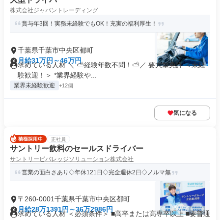
株式会社ジャパントレーディング
賞与年3回！実務未経験でもOK！充実の福利厚生！
千葉県千葉市中央区都町
月給31万円～46万円
求めている人材 ＼ ⛅経験年数不問！⛅／ 要大型免許 ＜未経
験歓迎！＞ *業界経験や...
業界未経験歓迎
+12個
気になる
正社員
サントリー飲料のセールスドライバー
サントリービバレッジソリューション株式会社
営業の面白さあり◇年休121日◇完全週休2日◇ノルマ無
〒260-0001千葉県千葉市中央区都町
月給28万1391円～36万2986円
求めている人材 ＜必須条件＞ ■高卒または高専卒以上 ■要普通