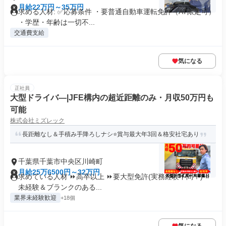
月給22万円～35万円
求める人材: ✅応募条件 ・要普通自動車運転免許（AT限定可）
・学歴・年齢は一切不...
交通費支給
気になる
正社員
大型ドライバ―|JFE構内の超近距離のみ・月収50万円も
可能
株式会社ミズレック
長距離なし＆手積み手降ろしナシ⭐賞与最大年3回＆格安社宅あり
千葉県千葉市中央区川崎町
月給25万6500円～32万円
求めている人材 ⏩高卒以上 ⏩要大型免許(実務経験不問！) ⭐
未経験＆ブランクのある...
業界未経験歓迎
+18個