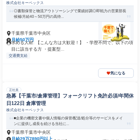
株式会社キーペックス
◎書類保管と物流アウトソーシングで業績好調◎即戦力の営業部長
候補/月給40～50万円の高待...
千葉県千葉市中央区
月給50万円
求める人材: 【こんな方は大歓迎！】 ・学歴不問で、以下の項
目に該当する方 ・提案型...
交通費支給
気になる
正社員
急募【千葉市/倉庫管理】フォークリフト免許必須/年間休
日122日 倉庫管理
株式会社キーペックス
■企業の機密文書や個人情報の保管/配送/処分等のサービスをメイ
ンに提供し成長を続ける当社に...
千葉県千葉市中央区
月給29万7890円以上