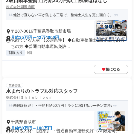
2級自動車整備士|月給35万円以上|残業ほぼなし
株式会社岡沢通商
他社で直らない車が集まる工場で、整備士人生を更に面白く。
〒287-0016千葉県香取市新市場
月給35万円～42万4000円
求めている人材 【必須条件】 ◆自動車整備士2級以上をお持
ちの方 ◆普通自動車運転免許...
制服あり
+9個
気になる
業務委託
水まわりのトラブル対応スタッフ
株式会社Ｓｈｉｎｂｌｏｏｍ
未経験歓迎！・平均月給50万円！ラクに稼げるルーチン業務♪
千葉県香取市
月給50万円～100万円
求める人材: 【必須】 ・普通自動車運転免許（AT限定可） ・