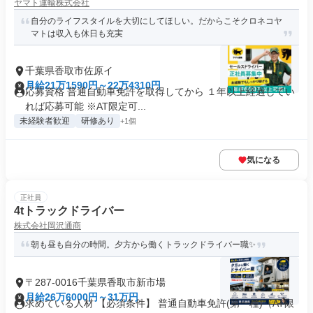
ヤマト運輸株式会社
自分のライフスタイルを大切にしてほしい。だからこそクロネコヤ
マトは収入も休日も充実
千葉県香取市佐原イ
月給21万1590円～22万4310円
応募資格 普通自動車免許を取得してから １年以上経過してい
れば応募可能 ※AT限定可...
未経験者歓迎
研修あり
+1個
気になる
正社員
4tトラックドライバー
株式会社岡沢通商
朝も昼も自分の時間。夕方から働くトラックドライバー職✨
〒287-0016千葉県香取市新市場
月給26万6000円～31万円
求めている人材 【必須条件】 普通自動車免許(第一種)（AT限