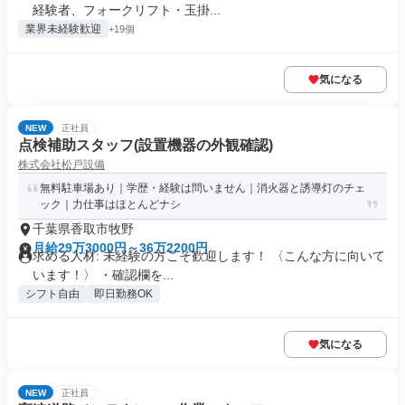
経験者、フォークリフト・玉掛...
業界未経験歓迎
+19個
気になる
NEW
正社員
点検補助スタッフ(設置機器の外観確認)
株式会社松戸設備
無料駐車場あり｜学歴・経験は問いません｜消火器と誘導灯のチェ
ック｜力仕事はほとんどナシ
千葉県香取市牧野
月給29万3000円～36万2200円
求める人材: 未経験の方こそ歓迎します！ 〈こんな方に向いて
います！〉 ・確認欄を...
シフト自由
即日勤務OK
気になる
NEW
正社員