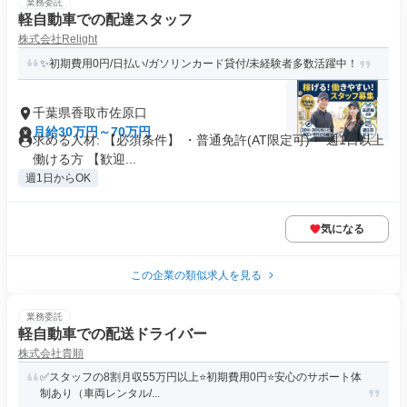
業務委託
軽自動車での配達スタッフ
株式会社Relight
✨初期費用0円/日払い/ガソリンカード貸付/未経験者多数活躍中！
千葉県香取市佐原口
月給30万円～70万円
求める人材: 【必須条件】 ・普通免許(AT限定可) ・週1日以上
働ける方 【歓迎...
週1日からOK
気になる
この企業の類似求人を見る
業務委託
軽自動車での配送ドライバー
株式会社貴順
✅スタッフの8割月収55万円以上⭐️初期費用0円⭐️安心のサポート体
制あり（車両レンタル/...