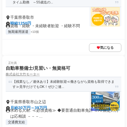
タイム勤務 ～55歳迄の...
千葉県香取市
時給1250円
資格・経験 ・未経験者歓迎 ・経験不問
無期雇用派遣
+10個
気になる
正社員
自動車整備士/見習い・無資格可
株式会社大竹モーター
【残業なし／連休あり】未経験歓迎≪働きながら資格も取得できま
す≫見学だけでもOK！ぜひご連...
千葉県香取市山之辺
月給20万円～39万円
求める人材: ≪必須資格≫ ◆要普通自動車免許 ※AT限定の方
は応相談 －－－...
交通費支給