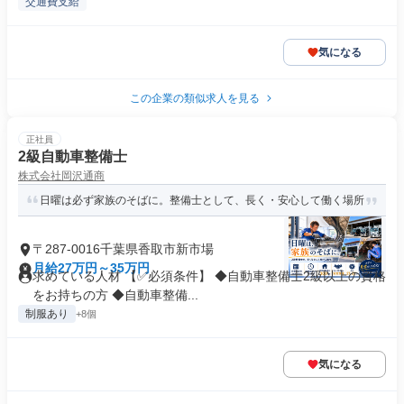
交通費支給
気になる
この企業の類似求人を見る
正社員
2級自動車整備士
株式会社岡沢通商
日曜は必ず家族のそばに。整備士として、長く・安心して働く場所
〒287-0016千葉県香取市新市場
月給27万円～35万円
求めている人材 【✅必須条件】 ◆自動車整備士2級以上の資格
をお持ちの方 ◆自動車整備...
制服あり
+8個
気になる