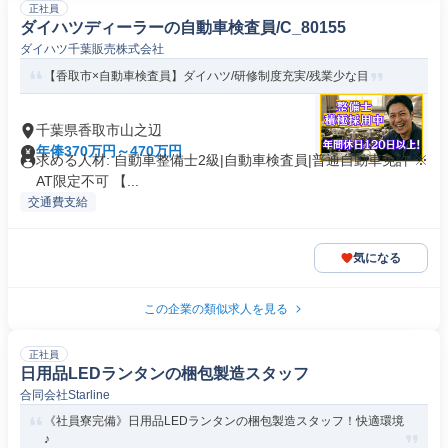
正社員
ダイハツディーラーの自動車検査員/C_80155
ダイハツ千葉販売株式会社
【香取市×自動車検査員】ダイハツ/研修制度充実/残業少な目
千葉県香取市山之辺
年俸370万円～470万円
求める人材: 自動車整備士2級|自動車検査員|普通自動車免許 ※
AT限定不可 【...
交通費支給
気になる
この企業の類似求人を見る
正社員
日用品LEDランタンの梱包製造スタッフ
合同会社Starline
《社員寮完備》日用品LEDランタンの梱包製造スタッフ！快適環境
♪