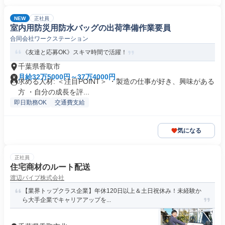
NEW
正社員
室内用防災用防水バッグの出荷準備作業要員
合同会社ワークステーション
《友達と応募OK》スキマ時間で活躍！
千葉県香取市
月給32万5000円～37万4000円
求める人材: ＜注目POINT＞ ・製造の仕事が好き、興味がある
方 ・自分の成長を評...
即日勤務OK
交通費支給
気になる
正社員
住宅商材のルート配送
渡辺パイプ株式会社
【業界トップクラス企業】年休120日以上＆土日祝休み！未経験か
ら大手企業でキャリアアップを...