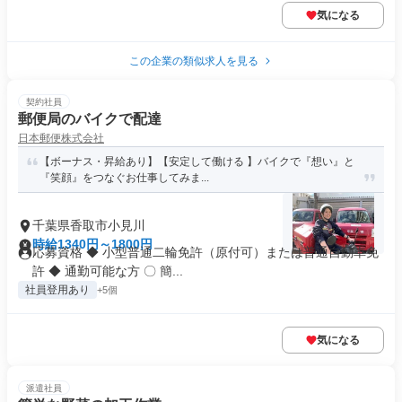
気になる
この企業の類似求人を見る
契約社員
郵便局のバイクで配達
日本郵便株式会社
【ボーナス・昇給あり】【安定して働ける 】バイクで『想い』と
『笑顔』をつなぐお仕事してみま...
千葉県香取市小見川
時給1340円～1800円
応募資格 ◆ 小型普通二輪免許（原付可）または普通自動車免
許 ◆ 通勤可能な方 〇 簡...
社員登用あり
+5個
気になる
派遣社員