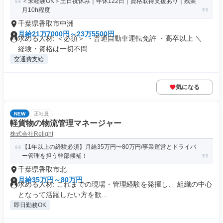
＜未経験OK＞土日祝休み｜年休122日｜資格取得支援あり｜残業
月10h程度
千葉県香取市中洲
月給21万7000円～23万5500円
求める人材: ＜必須＞ ・普通自動車運転免許 ・高卒以上 ＼
経験・資格は一切不問...
交通費支給
気になる
NEW
正社員
軽貨物の物流管理マネージャー
株式会社Relight
【1年以上の経験必須】月給35万円〜80万円/事業運営とドライバ
ー管理を担う幹部候補！
千葉県香取市北
月給35万円～80万円
求める人材: これまでの現場・管理経験を発揮し、 組織の中心
となって活躍したい方を歓...
即日勤務OK