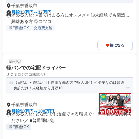
千葉県香取市
月給33万円～37万円
求める人材: ⭐️当てはまる方にオススメ⭐️ ◎未経験でも製造に
興味ある方 ◎コツコ...
即日勤務OK
交通費支給
気になる
業務委託
軽バンでの宅配ドライバー
ＪＣＳロジスコ株式会社
【日払い・週払い可】自由な働き方で収入UP！✓ 必要なのは普通
免許だけ！未経験から月収10...
千葉県香取市
月給50万円～100万円
求める人材: どなたでも活躍できる環境です！ ＼ぜひご応募く
ださい／ ■普通運転免...
即日勤務OK