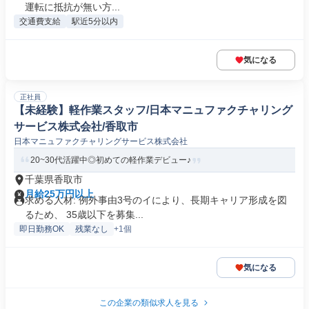
運転に抵抗が無い方...
交通費支給
駅近5分以内
気になる
正社員
【未経験】軽作業スタッフ/日本マニュファクチャリング
サービス株式会社/香取市
日本マニュファクチャリングサービス株式会社
20~30代活躍中◎初めての軽作業デビュー♪
千葉県香取市
月給25万円以上
求める人材: 例外事由3号のイにより、長期キャリア形成を図
るため、 35歳以下を募集...
即日勤務OK
残業なし
+1個
気になる
この企業の類似求人を見る