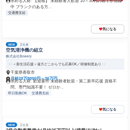
求める人材: 【資格】 未経験者大歓迎 10～30代の若手が活躍
中 ブランクのある方...
交通費支給
気になる
NEW
正社員
空気清浄機の組立
株式会社Bowery
＜新生活応援＞遠方どこからでも応募OK／研修制度あり
千葉県香取市
月給28万8000円～36万円
求める人材: 歓迎要件 未経験者歓迎・第二新卒応援 資格不
問、専門知識不要！ ゼロか...
即日勤務OK
交通費支給
気になる
NEW
正社員