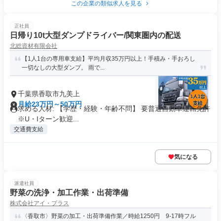
この企業の類似求人を見る
正社員
日帰り10t大型ダンプドライバー/関東圏内の配送
北総資材有限会社
【1人1台の専用車支給】平均月収35万円以上！手積み・手おろし
一切なしの大型ダンプ。 雨で...
千葉県香取市九美上
月給23万円～50万円
求める人材: 【学歴・経験・年齢不問】 要普通自動車運転免許
※U・Iターン歓迎...
交通費支給
気になる
派遣社員
野菜の洗浄・加工作業・出荷準備
株式会社アイ・プラス
〈香取市〉野菜の加工・出荷準備作業／時給1250円 9-17時フル