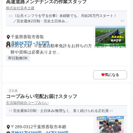
高速道路メンテナンスの作業スタッフ
株式会社笹本土建
《公共インフラを守る仕事》未経験でも、月給26万円スタート！
／完全週休2日制・完全土日休み...
千葉県香取市香取
月給26万円～51万円
求める人材: ※普通自動車免許をお持ちの方（必須） 特別な経
験や資格は必要ありませ...
即日勤務OK
気になる
正社員
コープみらい宅配お届けスタッフ
生活協同組合コープみらい
完全週休2日制・土日休み/無理なく、長く続けられる正社員
〒289-0312千葉県香取市本郷