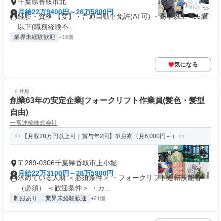
千葉県香取市北
月給22万9400円～26万5800円
経験・資格 【要】・普通自動車免許(AT可) ・高卒以上 ■35歳
以下(職務経験不...
業界未経験歓迎
+16個
気になる
正社員
創業63年の安定企業|フォークリフト作業員(髪色・髪型
自由)
一宮運輸株式会社
【月収28万円以上可｜賞与年2回】単身寮（月6,000円～）
〒289-0306千葉県香取市上小堀
月給22万3100円～28万5900円
求めている人材 ＜必須条件＞ ・フォークリフト運転技能者
（必須） ＜歓迎条件＞ ・カ...
制服あり
業界未経験歓迎
+21個