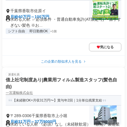
千葉県香取市佐原イ
月給40万円～100万円
求める人材: ✅️必須条件 ・普通自動車免許(AT限定可) ・派手す
ぎない髪色 ※お...
シフト自由
即日勤務OK
+1個
気になる
この企業の類似求人を見る
派遣社員
借上社宅制度あり|農業用フィルム製造スタッフ(髪色自
由)
一宮運輸株式会社
【未経験OK×月収31万円〜】賞与年2回｜1分単位残業支給
〒289-0306千葉県香取市上小堀
月給31万円～37万9000円
求めている人材 《必須》なし（未経験歓迎） 《歓迎》製造業