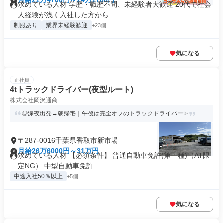
月給21万4700円～24万1700円
求めている人材 学歴・職歴不問、未経験者大歓迎 20代で社会
人経験が浅く入社した方から...
制服あり
業界未経験歓迎
+23個
気になる
正社員
4tトラックドライバー(夜型ルート)
株式会社岡沢通商
◎深夜出発→朝帰宅｜午後は完全オフのトラックドライバー✨
〒287-0016千葉県香取市新市場
月給26万6000円～31万円
求めている人材 【必須条件】 普通自動車免許(第一種)（AT限
定NG） 中型自動車免許
中途入社50％以上
+5個
気になる