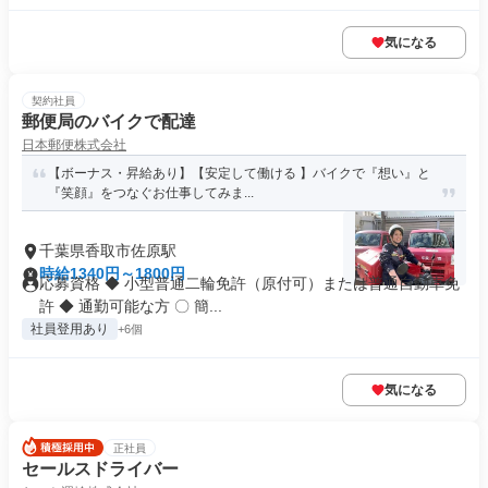
気になる
契約社員
郵便局のバイクで配達
日本郵便株式会社
【ボーナス・昇給あり】【安定して働ける 】バイクで『想い』と
『笑顔』をつなぐお仕事してみま...
千葉県香取市佐原駅
時給1340円～1800円
応募資格 ◆ 小型普通二輪免許（原付可）または普通自動車免
許 ◆ 通勤可能な方 〇 簡...
社員登用あり
+6個
気になる
正社員
セールスドライバー