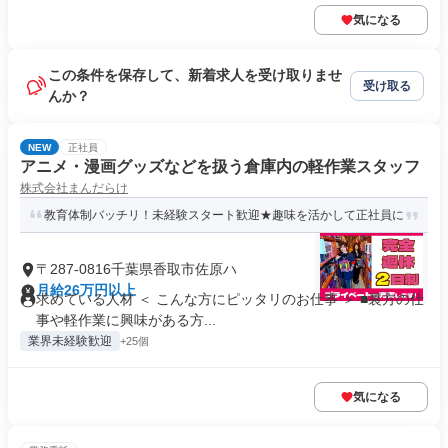
気になる
この条件を保存して、新着求人を受け取りませ
受け取る
んか？
NEW
正社員
アニメ・漫画グッズなどを扱う倉庫内の軽作業スタッフ
株式会社まんだらけ
教育体制バッチリ！未経験スタート歓迎★趣味を活かして正社員に
〒287-0816千葉県香取市佐原ハ
月給26万円以上
求めている人材 ＜ こんな方にピッタリのお仕事 ＞ ■裏方の仕
事や軽作業に興味がある方...
業界未経験歓迎
+25個
気になる