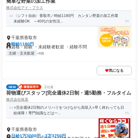
簡単な野菜の加工作業
株式会社アイ・プラス
〈シフト自由〉香取市／時給1180円 カンタン野菜の加工作業
未経験OK ～40代の女性活...
千葉県香取市
時給1180円
資格・経験 ・未経験者歓迎 ・経験不問
主婦・主夫歓迎
+8個
気になる
NEW
正社員
荷物運びスタッフ|完全週休2日制・週5勤務・フルタイム
株式会社味菜
⭐️完全週休2日制のメリハリをつけながら高収入⭐️早く終わっても日
給保障！専門知識などは一...
千葉県香取市
日給1万3000円～3万3750円