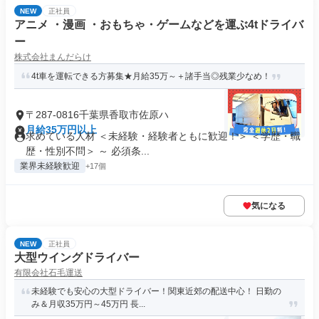
NEW
正社員
アニメ ・漫画 ・おもちゃ・ゲームなどを運ぶ4tドライバ
ー
株式会社まんだらけ
4t車を運転できる方募集★月給35万～＋諸手当◎残業少なめ！
〒287-0816千葉県香取市佐原ハ
月給35万円以上
求めている人材 ＜未経験・経験者ともに歓迎！＞ ＜学歴・職
歴・性別不問＞ ～ 必須条...
業界未経験歓迎
+17個
気になる
NEW
正社員
大型ウイングドライバー
有限会社石毛運送
未経験でも安心の大型ドライバー！関東近郊の配送中心！ 日勤の
み＆月収35万円～45万円 長...