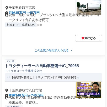
千葉県香取市高萩
月給35万円～45万円
資格・経験 未経験・ブランクOK 大型自動車免許必須 ※フォ
ークリフト免許あれば尚可
制服あり
車通勤OK
+5個
気になる
この企業の類似求人を見る
正社員
トヨタディーラーの自動車整備士/C_79065
トヨタカローラ千葉株式会社
【香取市×整備士】トヨタ/年間休日120日/経験不問
千葉県香取市八日市場
年俸340万円～740万円
求める人材: 自動車整備士3級|普通自動車免許 ※AT限定不可
※未経験、無資格...