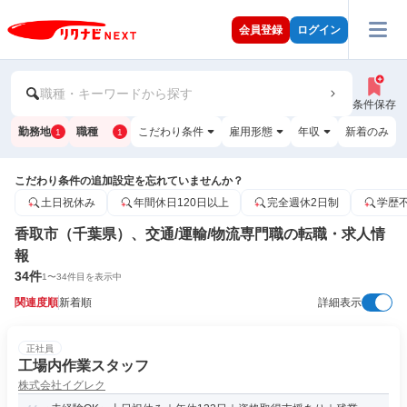
会員登録
ログイン
職種・キーワードから探す
条件保存
勤務地
職種
こだわり条件
雇用形態
年収
新着のみ
1
1
こだわり条件の追加設定を忘れていませんか？
土日祝休み
年間休日120日以上
完全週休2日制
学歴
香取市（千葉県）、交通/運輸/物流専門職の転職・求人情
報
34
件
1
〜
34
件目を表示中
関連度順
新着順
詳細表示
正社員
工場内作業スタッフ
株式会社イグレク