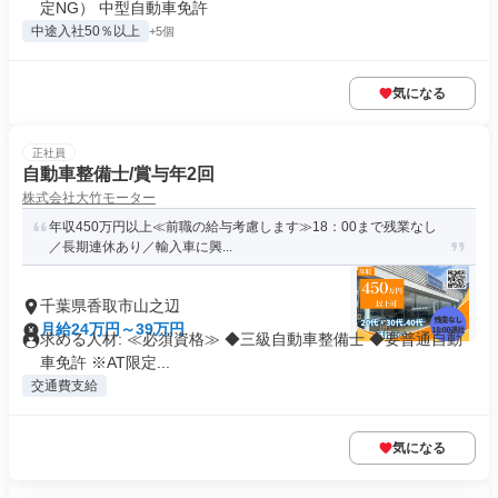
定NG） 中型自動車免許
中途入社50％以上
+5個
気になる
正社員
自動車整備士/賞与年2回
株式会社大竹モーター
年収450万円以上≪前職の給与考慮します≫18：00まで残業なし
／長期連休あり／輸入車に興...
千葉県香取市山之辺
月給24万円～39万円
求める人材: ≪必須資格≫ ◆三級自動車整備士 ◆要普通自動
車免許 ※AT限定...
交通費支給
気になる