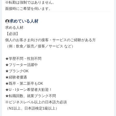
※転勤は強制ではありません。

面接時にご希望を伺います。
求めている人材
求める人材: 

【必須】

個人のお客さま向けの接客・サービスのご経験がある方

（例：飲食／販売／接客／サービス など）

★学歴不問・性別不問

★フリーター活躍中

★ブランクOK

★経験者優遇

★既卒・第二新卒もOK

★U・Iターン希望者大歓迎！

★転職回数、就業ブランク不問

※ビジネスレベル以上の日本語力必須

（N1以上、日本語検定1級以上）
