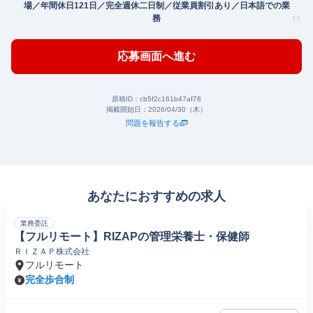
場／年間休日121日／完全週休二日制／従業員割引あり／日本語での業
務
応募画面へ進む
原稿ID：
cb5f2c161b47af78
掲載開始日：
2026/04/30（木）
問題を報告する
あなたにおすすめの求人
業務委託
【フルリモート】RIZAPの管理栄養士・保健師
ＲＩＺＡＰ株式会社
フルリモート
完全歩合制