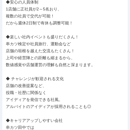
◆安心の人員体制

1店舗に正社員が2～5名おり、

複数の社員で交代が可能！

だから週休2日制で有休も調整可能！

◆楽しい社内イベントも盛りだくさん！

串カツ検定や社員旅行、運動会など

店舗の垣根を越えた交流もたくさん！

上司や経営陣との距離も縮まるから、

数値感覚や店舗運営の理解も自然と深まります。

◆ チャレンジが歓迎される文化

店舗の改善提案など、

役職・社歴に関係なく

アイディアを発信できる社風。

アルバイトのアイディアが採用されることも◎

◆キャリアアップしやすい会社

串カツ田中では
