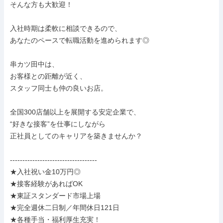
そんな方も大歓迎！

入社時期は柔軟に相談できるので、

あなたのペースで転職活動を進められます◎

串カツ田中は、

お客様との距離が近く、

スタッフ同士も仲の良いお店。

全国300店舗以上を展開する安定企業で、

“好きな接客”を仕事にしながら

正社員としてのキャリアを築きませんか？

-----------------------------------

★入社祝い金10万円◎

★接客経験があればOK

★東証スタンダード市場上場

★完全週休二日制／年間休日121日

★各種手当・福利厚生充実！
