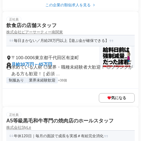
この企業の類似求人を見る
正社員
飲食店の店舗スタッフ
株式会社ピアーサーティー南関東
毎日まかない／月給28万円以上【遊ぶ金が確保できる】
〒100-0006東京都千代田区有楽町
月給30万円～45万円
求めている人材 ◎業界・職種未経験者大歓迎！ ◎ブランクが
ある方も歓迎！ [ 必須 ...
制服あり
業界未経験歓迎
+38個
気になる
正社員
A5等級黒毛和牛専門の焼肉店のホールスタッフ
株式会社StyLe
年休120日｜毎月の面談で成長を実感＃有給完全消化