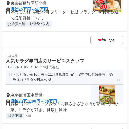
東京都葛飾区新小岩
月給25万円～30万円
求める人材: 学歴不問 フリーター歓迎 ブランクOK 長期歓迎
＼必須資格／ なし...
交通費支給
駅近5分以内
気になる
正社員
人気サラダ専門店のサービススタッフ
EGGS 'N THINGS JAPAN株式会社
＜入社祝い金10万円＞11月新店舗OPEN！3年で店舗数倍増！NY
発祥のサラダを日本へ♪S...
東京都港区東新橋
月給23万3000円～38万円
資格 【20代スタッフ多数！前職さまざまな方が活躍！】 野
菜、サラダが好き、健康に興味...
経験不問
+5個