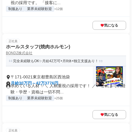
視の採用です。 「接客に...
制服あり
業界未経験歓迎
+12個
気になる
正社員
ホールスタッフ(焼肉ホルモン)
BONDZ株式会社
完全未経験もOK✨月給42万可×月8休×独立支援あり！
〒171-0021東京都豊島区西池袋
月給30万円～42万3776円
求めている人材 ✨＼ 人柄重視の採用です！ ／✨ これまでの経
験・学歴・資格は一切不問...
制服あり
業界未経験歓迎
+25個
気になる
正社員