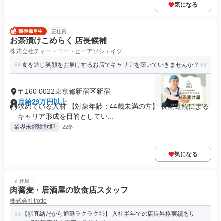
気になる
正社員
お茶漬けこめらく 店長候補
株式会社ティー・ユー・ビーアソシエイツ
食を通じ笑顔をお届けするお店でキャリアを築いていきませんか？
〒160-0022東京都新宿区新宿
月給29万円以上
求めている人材 【対象年齢：44歳未満の方】 長期勤続による
キャリア形成を目的としてい...
業界未経験歓迎
+22個
気になる
正社員
肉蕎麦・居酒屋の飲食店スタッフ
株式会社trotto
【駅直結だから通勤ラクラク◎】 入社半年での店長昇格実績あり