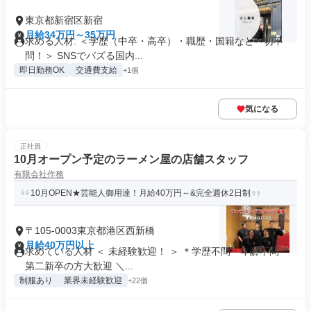
東京都新宿区新宿
月給34万円～35万円
求める人材: ＜学歴（中卒・高卒）・職歴・国籍など一切不
問！＞ SNSでバズる国内...
即日勤務OK
交通費支給
+1個
気になる
正社員
10月オープン予定のラーメン屋の店舗スタッフ
有限会社作務
10月OPEN★芸能人御用達！月給40万円～&完全週休2日制
〒105-0003東京都港区西新橋
月給40万円以上
求めている人材 ＜ 未経験歓迎！ ＞ ＊学歴不問・年齢不問 ＊
第二新卒の方大歓迎 ＼...
制服あり
業界未経験歓迎
+22個