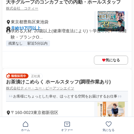
大手グループのコンカフェでの内勤・ホールスタッフ
株式会社 コティー
東京都豊島区東池袋
月給33万円以上
求める人材: 20歳以上(健康増進法により) ✨学歴不問！ ✨未経
験・ブランクO...
残業なし
駅近5分以内
気になる
正社員
お茶漬けこめらく ホールスタッフ(調理作業あり)
株式会社ティー・ユー・ビーアソシエイツ
お客様にちょっとした幸せ、ほっとする空間をお届けするお仕事
〒160-0023東京都新宿区
月給25万円以上
求めている人材 【対象年齢：44歳未満の方】 長期勤続による
キャリア形成を目的としてい...
ホーム
オファー
気になる