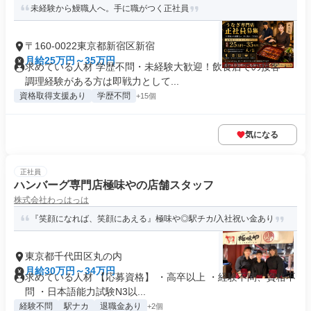
未経験から鰻職人へ。手に職がつく正社員
〒160-0022東京都新宿区新宿
月給25万円～35万円
求めている人材 学歴不問・未経験大歓迎！飲食店での接客・
調理経験がある方は即戦力として...
資格取得支援あり
学歴不問
+15個
気になる
正社員
ハンバーグ専門店極味やの店舗スタッフ
株式会社わっはっは
『笑顔になれば、笑顔にあえる』極味や◎駅チカ/入社祝い金あり
東京都千代田区丸の内
月給30万円～34万円
求めている人材 【応募資格】 ・高卒以上 ・経験不問、資格不
問 ・日本語能力試験N3以...
経験不問
駅ナカ
退職金あり
+2個