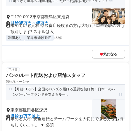
埼玉から世界へ!地産地消にこだわった話題の餃子ブランド！
〒170-0013東京都豊島区東池袋
月給35万円～45万円
求めている人材 ◎飲食店経験者の方は大歓迎! ◎未経験の方も
歓迎します! スキルは入...
制服あり
業界未経験歓迎
+32個
気になる
正社員
パンのルート配送および店舗スタッフ
(株)ガネーシャ
【月給31万〜】全国のバンズを届ける重要な架け橋！日本一のハ
ンバーガーブランドを支えるルー...
東京都世田谷区深沢
月給31万円以上
求める人材: 安全運転とチームワークを大切にできる方をお待
ちしています。 ▼ 必須...