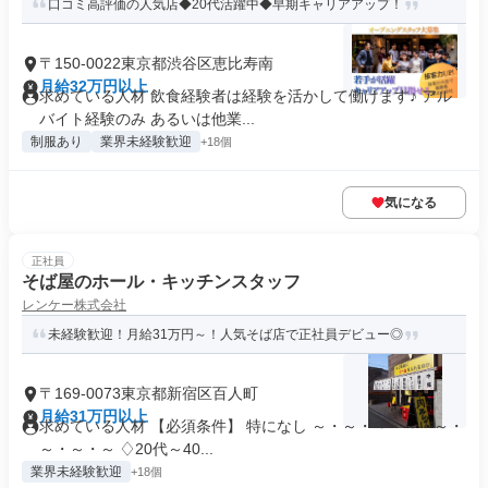
口コミ高評価の人気店◆20代活躍中◆早期キャリアアップ！
〒150-0022東京都渋谷区恵比寿南
月給32万円以上
求めている人材 飲食経験者は経験を活かして働けます♪ アル
バイト経験のみ あるいは他業...
制服あり
業界未経験歓迎
+18個
気になる
正社員
そば屋のホール・キッチンスタッフ
レンケー株式会社
未経験歓迎！月給31万円～！人気そば店で正社員デビュー◎
〒169-0073東京都新宿区百人町
月給31万円以上
求めている人材 【必須条件】 特になし ～・～・～・～・～・
～・～・～ ♢20代～40...
業界未経験歓迎
+18個