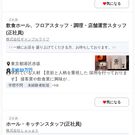
気になる
正社員
飲食ホール、フロアスタッフ・調理・店舗運営スタッフ
(正社員)
株式会社ギャンブルライフ
一緒にお店を 盛り上げてくださる方、お待ちしております。
東京都港区赤坂
月給30万円
求めている人材 【意欲と人柄を重視した 採用を行っておりま
す】 接客業や飲食業に興味が...
学歴不問
未経験者歓迎
+9個
気になる
正社員
ホール・キッチンスタッフ(正社員)
株式会社Ｌａｕｇｈ