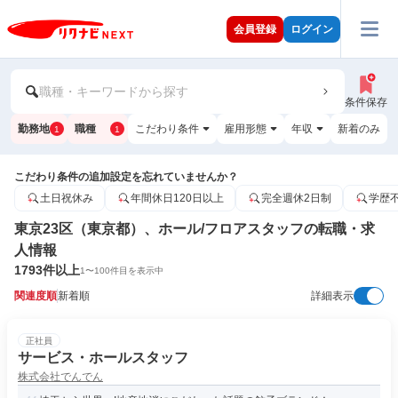
会員登録
ログイン
職種・キーワードから探す
条件保存
勤務地
職種
こだわり条件
雇用形態
年収
新着のみ
1
1
こだわり条件の追加設定を忘れていませんか？
土日祝休み
年間休日120日以上
完全週休2日制
学歴
東京23区（東京都）、ホール/フロアスタッフの転職・求
人情報
1793
件以上
1
〜
100
件目を表示中
関連度順
新着順
詳細表示
正社員
サービス・ホールスタッフ
株式会社でんでん