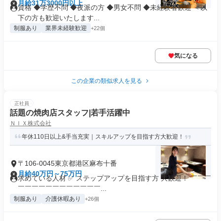
月給31万3000円以上
資格 ◆学歴不問 ◆夜派の方 ◆男女不問 ◆未経験者歓迎 ＜以
下の方も歓迎いたします...
制服あり
業界未経験歓迎
+22個
気になる
この企業の類似求人を見る
正社員
話題の焼肉店スタッフ|若手活躍中
ＮＩＸ株式会社
年休110日以上&手当充実｜スキルアップを目指す方大歓迎！
〒106-0045東京都港区麻布十番
月給40万円～75万円
求めている人材 ✅ ステップアップを目指す方 大歓迎！ ￣￣￣
￣￣￣￣￣￣￣￣￣￣￣￣...
制服あり
介護休暇あり
+26個