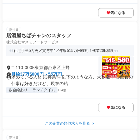
気になる
正社員
居酒屋ちばチャンのスタッフ
株式会社マスミフードサービス
住宅手当5万円／賞与年4／年収515万円確約！残業20h程度
〒110-0005東京都台東区上野
月給37万5000円～55万円
求めている人材 応募条件 以下のような方、大歓迎！ ◎飲食の
仕事は好きだけど、現在の給...
歩合給あり
ランチタイム
+24個
気になる
この企業の類似求人を見る
正社員