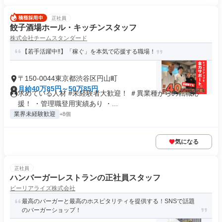
正社員
餃子酒場ホール・キッチンスタッフ
株式会社チームスタンダード
【若手活躍中‼】「稼ぐ」を本気で応援する職場！
〒150-0044東京都渋谷区円山町
月給40万85円～50万85円
求めている人材 #未経験者大歓迎！ ＃異業種からの転職応
援！ ・管理職登用実績あり ・...
業界未経験歓迎
+8個
気になる
正社員
ハンバーガーレストランの正社員スタッフ
ビーリアライズ株式会社
最高のバーガーと最高のホスピタリティを提供する！SNSで話題
のバーガーショップ！