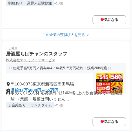
制服あり
業界未経験歓迎
+18個
気になる
この企業の類似求人を見る
正社員
居酒屋ちばチャンのスタッフ
株式会社マスミフードサービス
住宅手当5万円／賞与年4／年収515万円確約！残業20h程度
〒169-0075東京都新宿区高田馬場
月給37万5000円～55万円
求めている人材 応募条件 ◎1年半以上の飲食業界での就業経
験 （業態・規模は問いません...
歩合給あり
ランチタイム
+25個
気になる