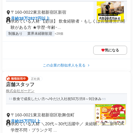
〒160-0022東京都新宿区新宿
月給38万2827円以上
求めている人材 【必須】 飲食経験者・もしくは店舗運営の経
験がある方 ★学歴･年齢･...
制服あり
業界未経験歓迎
+28個
気になる
この企業の類似求人を見る
正社員
店舗スタッフ
株式会社ガーデン
飲食で成長したい方へ/今だけ入社祝50万/月8～9日休み
〒160-0021東京都新宿区歌舞伎町
月給25万円以上
求めている人材 ＼20代～30代活躍中／ 未経験、第二新卒OK
学歴不問・ブランク可 ...