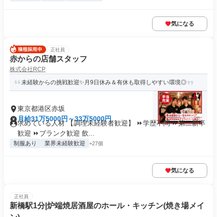
気になる
正社員
赤からの店舗スタッフ
株式会社RCP
未経験からの挑戦歓迎✨月9日休み＆有休も取得しやすい環境◎
東京都港区赤坂
月給31万5000円～33万5000円
求めている人材 【調理未経験者歓迎】 ⏩学歴不問 ⏩第二新卒
歓迎 ⏩ブランク歓迎 飲...
制服あり
業界未経験歓迎
+27個
気になる
正社員
新橋駅1分|炉端焼居酒屋のホール・キッチン(焼き場メイ