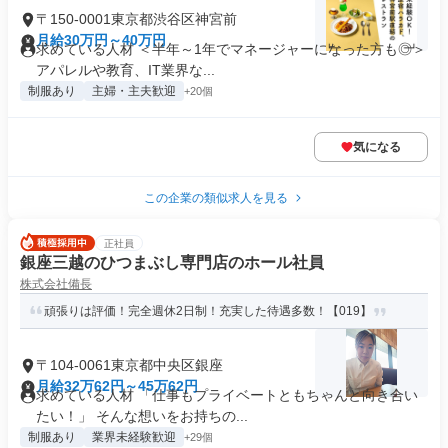
〒150-0001東京都渋谷区神宮前
月給30万円～40万円
求めている人材 ＜半年～1年でマネージャーになった方も◎＞
アパレルや教育、IT業界な...
制服あり
主婦・主夫歓迎
+20個
気になる
この企業の類似求人を見る
正社員
銀座三越のひつまぶし専門店のホール社員
株式会社備長
頑張りは評価！完全週休2日制！充実した待遇多数！【019】
〒104-0061東京都中央区銀座
月給32万62円～45万62円
求めている人材 「仕事もプライベートともちゃんと向き合い
たい！」 そんな想いをお持ちの...
制服あり
業界未経験歓迎
+29個