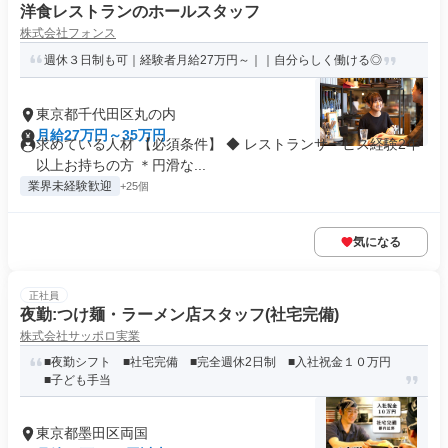
洋食レストランのホールスタッフ
株式会社フォンス
週休３日制も可｜経験者月給27万円～｜｜自分らしく働ける◎
東京都千代田区丸の内
月給27万円～35万円
求めている人材 【必須条件】 ◆ レストランサービス経験2年
以上お持ちの方 ＊円滑な...
業界未経験歓迎
+25個
気になる
正社員
夜勤:つけ麺・ラーメン店スタッフ(社宅完備)
株式会社サッポロ実業
■夜勤シフト ■社宅完備 ■完全週休2日制 ■入社祝金１０万円
■子ども手当
東京都墨田区両国