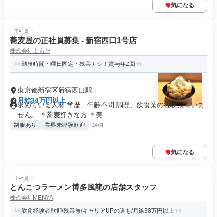
気になる
正社員
蕎麦屋の正社員募集 - 新宿西口1号店
株式会社よもだ
勤務時間・曜日固定・残業ナシ！賞与年2回
東京都新宿区新宿西口駅
月給34万円以上
求めている人材 学歴、年齢不問 調理、飲食業の経験は問いま
せん。 ＊蕎麦好きな方 ＊美...
制服あり
業界未経験歓迎
+24個
気になる
正社員
とんこつラーメン博多風龍の店舗スタッフ
株式会社MENYA
飲食経験者歓迎/残業無/キャリアUPの道も/月給38万円以上