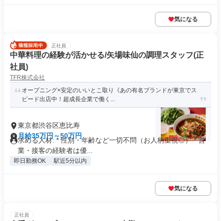
気になる
正社員
中華料理の経験が活かせる/矢場味仙の調理スタッフ(正
社員)
TFR株式会社
オープニング×安定のいいとこ取り《あの有名ブランドが東京でス
ピード出店中！超成長企業で働く...
東京都渋谷区恵比寿
月給35万円～50万円
求める人材: * 性別・年齢など一切不問（お人柄重視◎） * 営
業・接客の経験者は優...
即日勤務OK
駅近5分以内
気になる
正社員