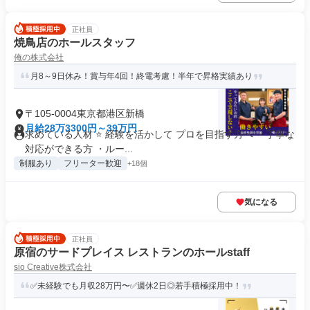
正社員
焼鳥店のホールスタッフ
俺の株式会社
月8～9日休み！賞与年4回！終電考慮！半年で昇格実績あり
〒105-0004東京都港区新橋
月給28万3300円～39万円
求めている人材 ⭐ 経験を活かして プロを目指す方へ ・丁寧な
対応ができる方 ・ルー...
制服あり
フリーター歓迎
+18個
気になる
正社員
原宿のサードプレイス レストランのホールstaff
sio Creative株式会社
✅未経験でも月収28万円〜✅週休2日◎若手積極採用中！