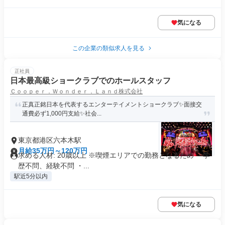
気になる
この企業の類似求人を見る
正社員
日本最高級ショークラブでのホールスタッフ
Ｃｏｏｐｅｒ．Ｗｏｎｄｅｒ．Ｌａｎｄ株式会社
正真正銘日本を代表するエンターテイメントショークラブ✨面接交
通費必ず1,000円支給✨社会...
東京都港区六本木駅
月給35万円～120万円
求める人材: 20歳以上 ※喫煙エリアでの勤務となるため ・学
歴不問、経験不問 ・...
駅近5分以内
気になる