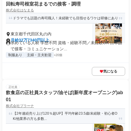
回転寿司根室花まるでの接客・調理
株式会社はなまる
ドラマでも話題の寿司職人！未経験でも目指せるワケは研修にあり
東京都千代田区丸の内
月給32万7340円以上
求めている人材 学歴不問 資格・経験不問／未経験OK 日本語
で接客・コミュニケーション...
制服あり
主婦・主夫歓迎
+20個
気になる
正社員
飲食店の正社員スタッフ/油そば(新年度オープニング)ab
01
株式会社プラーナ
【2年連続売り上げ120％超UP】平均年齢23.5歳/未経験・初心者O
K/他業界の方も多数...