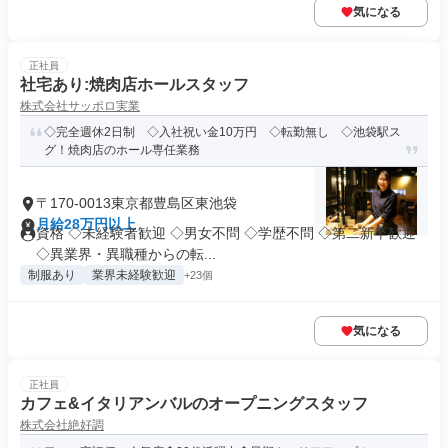
気になる
正社員
社宅あり:焼肉店ホールスタッフ
株式会社サッポロ実業
◇完全週休2日制 ◇入社祝い金10万円 ◇転勤無し ◇池袋駅ス
グ！焼肉店のホール専任業務
〒170-0013東京都豊島区東池袋
月給28万円以上
資格 ◇未経験者歓迎 ◇男女不問 ◇学歴不問 ◇第二新卒歓迎
◇異業界・異職種からの転...
制服あり
業界未経験歓迎
+23個
気になる
正社員
カフェ&イタリアンバルのオープニングスタッフ
株式会社絶好調