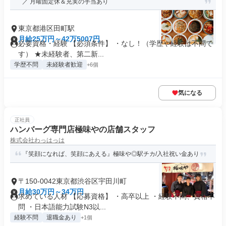
／ 月曜固定休＆充実の手当あり
東京都港区田町駅
月給25万円～42万5007円
必要資格・経験 【必須条件】 ・なし！（学歴や経験は不問で
す） ★未経験者、第二新...
学歴不問
未経験者歓迎
+6個
気になる
正社員
ハンバーグ専門店極味やの店舗スタッフ
株式会社わっはっは
『笑顔になれば、笑顔にあえる』極味や◎駅チカ/入社祝い金あり
〒150-0042東京都渋谷区宇田川町
月給30万円～34万円
求めている人材 【応募資格】 ・高卒以上 ・経験不問、資格不
問 ・日本語能力試験N3以...
経験不問
退職金あり
+1個