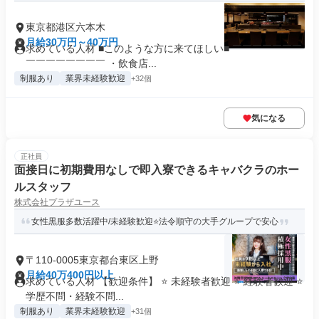
東京都港区六本木
月給30万円～40万円
求めている人材 ■このような方に来てほしい■ ￣￣￣￣￣￣￣
￣￣￣￣￣￣￣￣ ・飲食店...
制服あり
業界未経験歓迎
+32個
気になる
正社員
面接日に初期費用なしで即入寮できるキャバクラのホー
ルスタッフ
株式会社プラザユース
女性黒服多数活躍中/未経験歓迎⭐法令順守の大手グループで安心
〒110-0005東京都台東区上野
月給40万400円以上
求めている人材 【歓迎条件】 ⭐ 未経験者歓迎 ⭐ 経験者歓迎 ⭐
学歴不問・経験不問...
制服あり
業界未経験歓迎
+31個