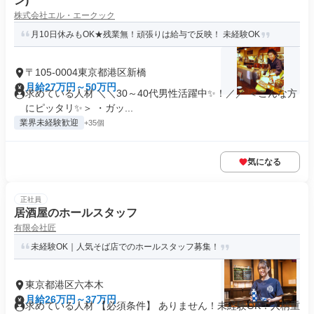
ン)
株式会社エル・エークック
月10日休みもOK★残業無！頑張りは給与で反映！ 未経験OK
〒105-0004東京都港区新橋
月給27万円～50万円
求めている人材 ＼＼30～40代男性活躍中✨！／／ ＜こんな方
にピッタリ✨＞ ・ガッ...
業界未経験歓迎
+35個
気になる
正社員
居酒屋のホールスタッフ
有限会社匠
未経験OK｜人気そば店でのホールスタッフ募集！
東京都港区六本木
月給26万円～37万円
求めている人材 【必須条件】 ありません！未経験OK！人柄重