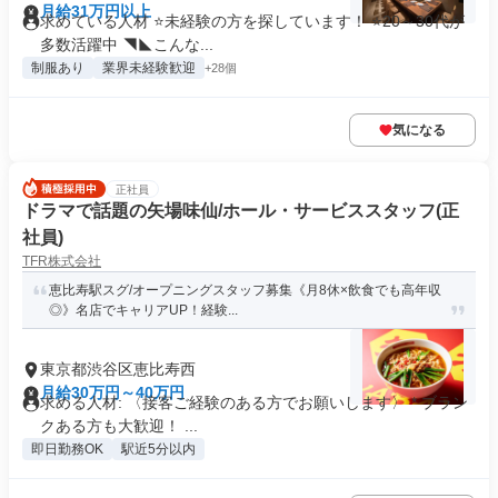
月給31万円以上
求めている人材 ⭐未経験の方を探しています！ ⭐20～30代が
多数活躍中 ◥◣こんな...
制服あり
業界未経験歓迎
+28個
気になる
正社員
ドラマで話題の矢場味仙/ホール・サービススタッフ(正
社員)
TFR株式会社
恵比寿駅スグ/オープニングスタッフ募集《月8休×飲食でも高年収
◎》名店でキャリアUP！経験...
東京都渋谷区恵比寿西
月給30万円～40万円
求める人材: 〈接客ご経験のある方でお願いします〉 * ブラン
クある方も大歓迎！ ...
即日勤務OK
駅近5分以内