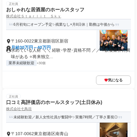
正社員
おしゃれな居酒屋のホールスタッフ
株式会社Ｓｔａｒｌｉｔ Ｓｋｙ
6月初旬にオープン予定✨残業なし×月8日休｜勤務は午後から
〒160-0022東京都新宿区新宿
月給30万円～40万円
求めている人材 ＼＼ 経験･学歴･資格不問 ／／ ⭐飲食業界に興
味がある ⭐将来独立...
業界未経験歓迎
+30個
気になる
正社員
口コミ高評価店のホールスタッフ(土日休み)
株式会社七鳥目
未経験歓迎／新人女性社員が奮闘中✨実働7時間／丁寧さ重視◎
〒107-0062東京都港区南青山