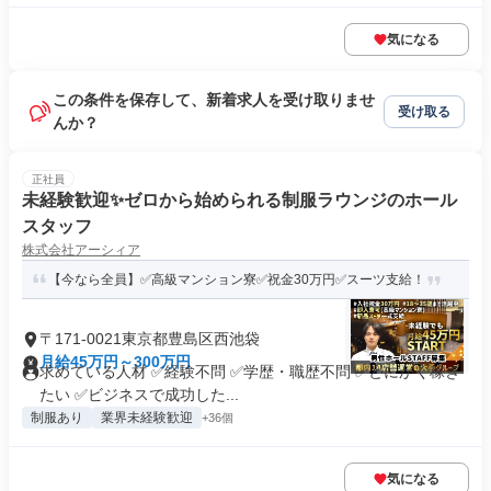
気になる
この条件を保存して、新着求人を受け取りませ
受け取る
んか？
正社員
未経験歓迎✨ゼロから始められる制服ラウンジのホール
スタッフ
株式会社アーシィア
【今なら全員】✅高級マンション寮✅祝金30万円✅スーツ支給！
〒171-0021東京都豊島区西池袋
月給45万円～300万円
求めている人材 ✅経験不問 ✅学歴・職歴不問 ✅とにかく稼ぎ
たい ✅ビジネスで成功した...
制服あり
業界未経験歓迎
+36個
気になる