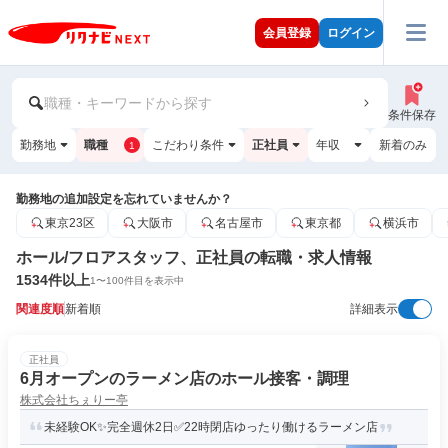
会員登録
ログイン
職種・キーワードから探す
条件保存
勤務地
職種
こだわり条件
正社員
年収
新着のみ
1
勤務地の追加設定を忘れていませんか？
東京23区
大阪市
名古屋市
東京都
横浜市
ホール/フロアスタッフ、正社員の転職・求人情報
1534
件以上
1
〜
100
件目を表示中
関連度順
新着順
詳細表示
正社員
6月オープンのラーメン店のホール接客・調理
株式会社ちぇりー亭
未経験OK✨完全週休2日✅22時閉店ゆったり働けるラーメン店