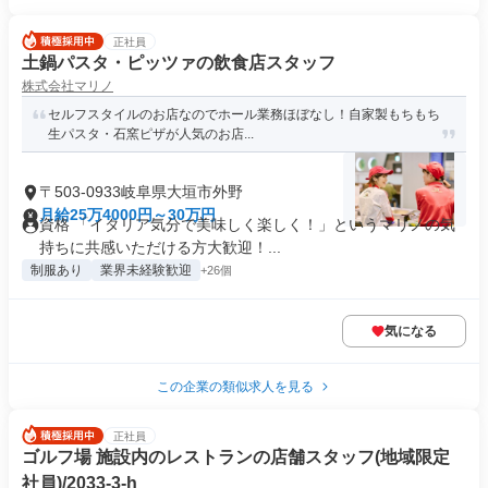
正社員
土鍋パスタ・ピッツァの飲食店スタッフ
株式会社マリノ
セルフスタイルのお店なのでホール業務ほぼなし！自家製もちもち
生パスタ・石窯ピザが人気のお店...
〒503-0933岐阜県大垣市外野
月給25万4000円～30万円
資格 「イタリア気分で美味しく楽しく！」というマリノの気
持ちに共感いただける方大歓迎！...
制服あり
業界未経験歓迎
+26個
気になる
この企業の類似求人を見る
正社員
ゴルフ場 施設内のレストランの店舗スタッフ(地域限定
社員)/2033-3-h