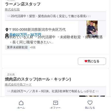
ラーメン店スタッフ
株式会社龍
20代活躍中！髪型・髪色自由◎長く安定して働ける環境♪
〒950-0088新潟県新潟市中央区万代
月給22万円～30万円
求めている人材 ・20代活躍中 ・未経験者歓迎 ・経験者優遇
・長く同じ職場で働きたい...
業界未経験歓迎
+8個
気になる
正社員
焼肉店のスタッフ(ホール・キッチン)
株式会社中島フード
月給26万〜／／月８～9日休。社員3名体制で有給もしっかりと
〒701-0111岡山県倉敷市上東
ホーム
オファー
気になる
月給26万円～40万円