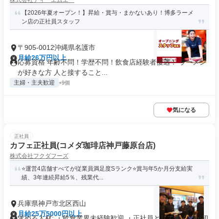
株式会社ディーエムエー
【2026年夏オープン！】昇給・賞与・まかないあり！博多ラーメ
ン店の正社員スタッフ
〒905-0012沖縄県名護市
月給26万円以上
応募資格 年齢不問！学歴不問！飲食店経験者優遇！ ラーメン
が好きな方 人と接すること...
主婦・主夫歓迎
+9個
気になる
正社員
カフェ正社員(コメダ珈琲店神戸藤原台店)
株式会社フクダフーズ
⭐運営4店舗すべてが従業員満足度Sランク⭐賞与年5か月分支給実
績、3年連続昇給5％、残業代...
兵庫県神戸市北区西山
月給25万5000円以上
求める人材: ・飲食業界未経験歓迎 ・正社員として働くのが初