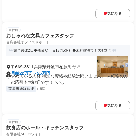
気になる
正社員
おしゃれな文具カフェスタッフ
合資会社オフィスサポート
完全週休2日◆残業なし＆17:45退社◆未経験者でも大歓迎✨
〒669-3311兵庫県丹波市柏原町母坪
月給22万円～25万円
求めている人材 特別な資格や経験は問いません。 未経験の方
の応募も大歓迎です！ ＼＼...
業界未経験歓迎
+19個
気になる
正社員
飲食店のホール・キッチンスタッフ
有限会社ALLホワイト