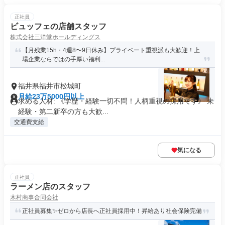
正社員
ビュッフェの店舗スタッフ
株式会社三洋堂ホールディングス
【月残業15h・4週8〜9日休み】プライベート重視派も大歓迎！上
場企業ならではの手厚い福利...
福井県福井市松城町
月給23万5000円以上
求める人材: 《学歴・経験一切不問！人柄重視の採用です》 未
経験・第二新卒の方も大歓...
交通費支給
気になる
正社員
ラーメン店のスタッフ
木村商事合同会社
正社員募集✨ゼロから店長へ正社員採用中！昇給あり社会保険完備