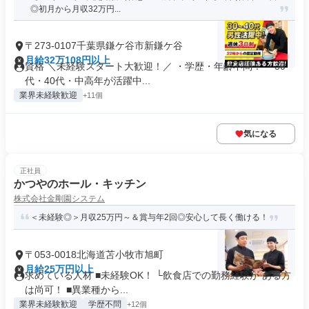
◎初月から月収32万円...
〒273-0107千葉県鎌ケ谷市新鎌ケ谷
月給32万108円以上
資格 ＼未経験スタート大歓迎！／ ・学歴・年齢不問！ ・30
代・40代・中高年が活躍中...
業界未経験歓迎
+11個
気になる
正社員
かつやのホール・キッチン
株式会社金剛園システム
＜未経験◎＞月収25万円～＆賞与年2回◎安心して長く働ける！
〒053-0018北海道苫小牧市旭町
月給25万円以上
求めている人材 ■未経験OK！ └飲食店での勤務経験が ある方
は尚可！ ■異業種から...
業界未経験歓迎
学歴不問
+12個