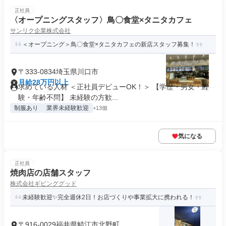
正社員
〈オープニングスタッフ〉鳥〇食堂×タニタカフェ
サンリク企業株式会社
＜オープニング＞鳥〇食堂×タニタカフェの新店スタッフ募集！
〒333-0834埼玉県川口市
月給28万円以上
求めている人材 ＜正社員デビューOK！＞ 【学歴・男女・経
験・年齢不問】 未経験の方歓...
制服あり
業界未経験歓迎
+13個
気になる
正社員
焼肉店の店舗スタッフ
株式会社ギビンググッド
未経験歓迎✨完全週休2日！お店づくりや事業拡大に携われる！
〒916-0029福井県鯖江市北野町