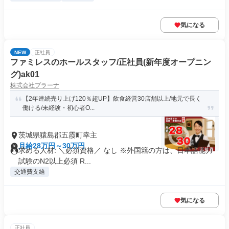
気になる
NEW
正社員
ファミレスのホールスタッフ/正社員(新年度オープニン
グ)ak01
株式会社プラーナ
【2年連続売り上げ120％超UP】飲食経営30店舗以上/地元で長く
働ける/未経験・初心者O...
茨城県猿島郡五霞町幸主
月給28万円～30万円
求める人材: ＼必須資格／ なし ※外国籍の方は、日本語能力
試験のN2以上必須 R...
交通費支給
気になる
正社員