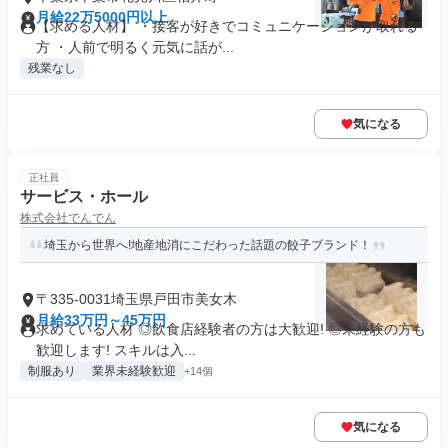
月給22万5000円以上
【求める人材】 ・接客が好きでコミュニケーションが取れる
方 ・人前で明るく元気に話が...
残業なし
気になる
正社員
サービス・ホール
株式会社でんでん
埼玉から世界へ!地産地消にこだわった話題の餃子ブランド！
〒335-0031埼玉県戸田市美女木
月給33万円～45万円
求めている人材 ◎飲食店経験者の方は大歓迎! ◎未経験の方も
歓迎します! スキルは入...
制服あり
業界未経験歓迎
+14個
気になる