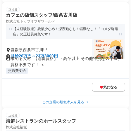
正社員
カフェの店舗スタッフ/西条古川店
株式会社トップオブザワールド
【未経験歓迎】残業少なめ！深夜勤なし！転勤なし！「コメダ珈琲
店」の正社員募集です！
愛媛県西条市古川甲
月給20万円～23万3000円
求める人材: 【応募資格】 ・高卒以上 その他特別なスキル、
資格不要です！ ＜...
交通費支給
気になる
この企業の類似求人を見る
正社員
海鮮レストランのホールスタッフ
株式会社福飯