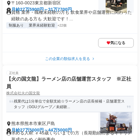
〒160-0023東京都新宿区
月給27万5900円～31万7700円
資格 業界・職種未経験の方も 飲食業界や店舗運営に関わった
経験のある方も 大歓迎です！...
制服あり
業界未経験歓迎
+22個
気になる
この企業の類似求人を見る
正社員
【火の国文龍】ラーメン店の店舗運営スタッフ ※正社
員
株式会社火の国文龍
残業代は1分単位で全額支給☆ラーメン店の店長候補・店舗運営ス
タッフ（GGUグループ／未経験...
熊本県熊本市東区戸島
月給27万5000円～44万5000円
求める人材: ✊️ 45歳くらいまでの方（長期勤続によるキャリア
形成のため／例外事由...