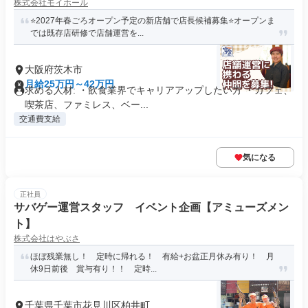
株式会社モイホール
⭐2027年春ごろオープン予定の新店舗で店長候補募集⭐オープンま
では既存店研修で店舗運営を...
大阪府茨木市
月給25万円～42万円
求める人材: ・飲食業界でキャリアアップしたい方 ・カフェ、
喫茶店、ファミレス、ベー...
交通費支給
気になる
正社員
サバゲー運営スタッフ イベント企画【アミューズメン
ト】
株式会社はやぶさ
ほぼ残業無し！ 定時に帰れる！ 有給+お盆正月休み有り！ 月
休9日前後 賞与有り！！ 定時...
千葉県千葉市花見川区柏井町