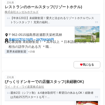
正社員
レストランのホールスタッフ(リゾートホテル)
株式会社エンゼルホテルズ
【年休120日】未経験歓迎！愛犬と泊まれるリゾートホテルでレス
トランスタッフ！ 充実の福利...
〒962-0515福島県岩瀬郡天栄村高林
月給23万3170円～29万6630円
応募資格 未経験歓迎！ ＊高卒以上 ＊日本語能力試験（N1）
相当の語学力のある方 ＊職...
業界未経験歓迎
+15個
気になる
正社員
びっくりドンキーでの店舗スタッフ(未経験OK)
ワイ・テイ・ワイ産業株式会社
週休2日（シフト制）＆4連休取得可！希望日の休みもOK！経験者
は月給25万円スタートも可！...