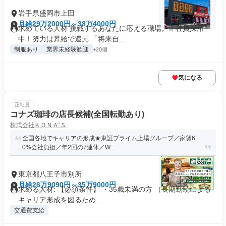
岩手県盛岡市上田
月給29万2000円～38万4000円
求めている人材 挑戦するあなたに応える職場。正社員採用
中！努力は昇給で還元 「将来自...
制服あり
業界未経験歓迎
+20個
気になる
正社員
コナズ珈琲の店長候補(全国転勤あり)
株式会社ＫＯＮＡ’Ｓ
全国各地でキャリアの形成★東証プライム上場グループ／家賃6
0%会社負担／年2回の7連休／W...
東京都八王子市別所
月給26万9090円～35万9000円
求める人材: 【必須条件】 ・35歳未満の方 （長期勤続による
キャリア形成を図るため...
交通費支給