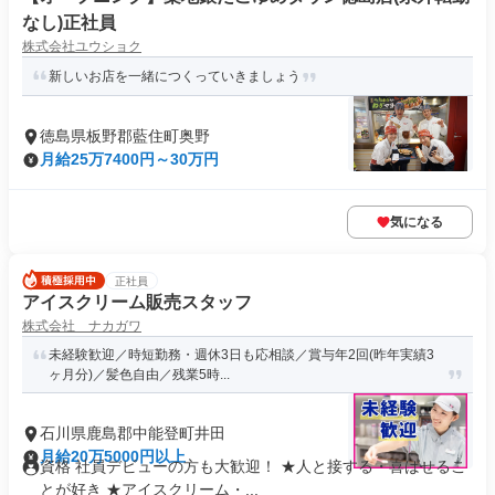
なし)正社員
株式会社ユウショク
新しいお店を一緒につくっていきましょう
徳島県板野郡藍住町奥野
月給25万7400円～30万円
気になる
正社員
アイスクリーム販売スタッフ
株式会社 ナカガワ
未経験歓迎／時短勤務・週休3日も応相談／賞与年2回(昨年実績3
ヶ月分)／髪色自由／残業5時...
石川県鹿島郡中能登町井田
月給20万5000円以上
資格 社員デビューの方も大歓迎！ ★人と接する・喜ばせるこ
とが好き ★アイスクリーム・...