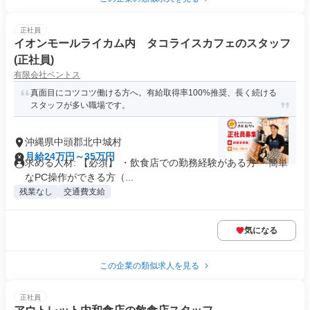
正社員
イオンモールライカム内 タコライスカフェのスタッフ
(正社員)
有限会社ベントス
真面目にコツコツ働ける方へ。有給取得率100%推奨、長く続ける
スタッフが多い職場です。
沖縄県中頭郡北中城村
月給24万円～35万円
求める人材: 【必須】 ・飲食店での勤務経験がある方 ・簡単
なPC操作ができる方（...
残業なし
交通費支給
気になる
この企業の類似求人を見る
正社員