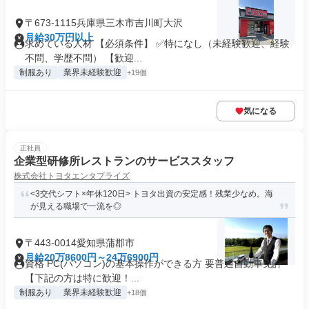
〒673-1115兵庫県三木市吉川町大沢
月給30万円以上
求めている人材 【必須条件】 ✅特になし（未経験歓迎、経験
不問、学歴不問） 【歓迎...
制服あり
業界未経験歓迎
+19個
気になる
正社員
企業型研修所レストランのサービススタッフ
株式会社トヨタエンタプライズ
<3交代シフト×年休120日> トヨタ出資の安定感！残業少なめ。海
が見える職場で一流を◎
〒443-0014愛知県蒲郡市
月給20万8600円～24万6900円
資格 PC(パソコン)の基本操作ができる方 要普通自動車免許
【下記の方は特に歓迎！...
制服あり
業界未経験歓迎
+18個