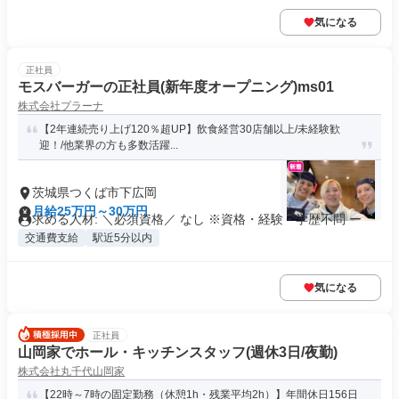
気になる
正社員
モスバーガーの正社員(新年度オープニング)ms01
株式会社プラーナ
【2年連続売り上げ120％超UP】飲食経営30店舗以上/未経験歓
迎！/他業界の方も多数活躍...
茨城県つくば市下広岡
月給25万円～30万円
求める人材: ＼必須資格／ なし ※資格・経験・学歴不問 ー
交通費支給
駅近5分以内
気になる
正社員
山岡家でホール・キッチンスタッフ(週休3日/夜勤)
株式会社丸千代山岡家
【22時～7時の固定勤務（休憩1h・残業平均2h）】年間休日156日