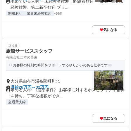
求めている人材 ＝未経験者歓迎！経験者歓迎＝ 職種、業界未
経験歓迎、第二新卒歓迎 ブラ...
制服あり
業界未経験歓迎
+36個
気になる
正社員
旅館サービススタッフ
有限会社二本の葦束
お客様の特別な時間をサポートするやりがいのある仕事です
大分県由布市湯布院町川北
月給26万円～32万円
求める人材: 《必須条件》 お客様に対するホスピタリティ精神
を持ち、丁寧な接客ができ...
交通費支給
気になる