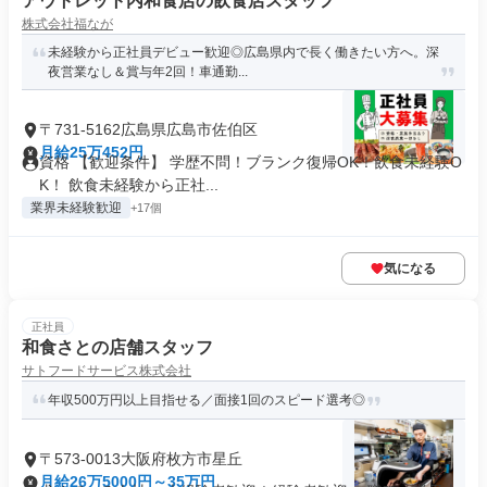
アウトレット内和食店の飲食店スタッフ
株式会社福なが
未経験から正社員デビュー歓迎◎広島県内で長く働きたい方へ。深
夜営業なし＆賞与年2回！車通勤...
〒731-5162広島県広島市佐伯区
月給25万452円
資格 【歓迎条件】 学歴不問！ブランク復帰OK！飲食未経験O
K！ 飲食未経験から正社...
業界未経験歓迎
+17個
気になる
正社員
和食さとの店舗スタッフ
サトフードサービス株式会社
年収500万円以上目指せる／面接1回のスピード選考◎
〒573-0013大阪府枚方市星丘
月給26万5000円～35万円