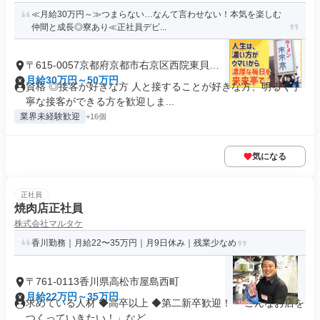
≪月給30万円～≫つまらない…なんて言わせない！本気を楽しむ
仲間と成長◎寮あり≪正社員デビ...
〒615-0057京都府京都市右京区西院東貝川
町
月給30万円～50万円
資格 ◎接客が好きな方 人と接することが好きな方、明るく丁
寧な接客ができる方を歓迎しま...
業界未経験歓迎
+16個
気になる
正社員
焼肉店正社員
株式会社マルタケ
香川勤務｜月給22〜35万円｜月9日休み｜残業少なめ
〒761-0113香川県高松市屋島西町
月給22万円～35万円
求めている人材 ◆高卒以上 ◆第二新卒歓迎！ 「こんなお店を
つくっていきたい！」など...