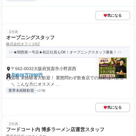
気になる
正社員
オープニングスタッフ
株式会社オフィスK2
★関西第一号店★初正社員もOK！オープニングスタッフ募集！
〒562-0032大阪府箕面市小野原西
月給26万7690円
資格 未経験者大歓迎！ 業態問わず飲食店での経験は大歓迎！
＼ こんな方にオススメ ...
業界未経験歓迎
+17個
気になる
正社員
フードコート内 博多ラーメン店運営スタッフ