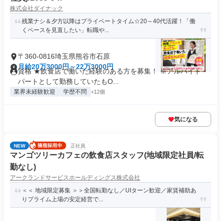
株式会社ダイナック
残業ナシ＆夕方以降はプライベートタイム☆20～40代活躍！「働
くペースを見直したい」転職や...
〒360-0816埼玉県熊谷市石原
月給20万3000円～22万3000円
資格 ★飲食店で働いた経験のある方を募集！ ※アルバイト・
パートとして勤務していたもO...
業界未経験歓迎
学歴不問
+12個
気になる
NEW
正社員
マンゴツリーカフェの飲食店スタッフ(地域限定社員/転
勤なし)
アークランドサービスホールディングス株式会社
＜＜ 地域限定募集 ＞＞全国転勤なし／UIターン歓迎／家賃補助あ
りプライム上場の安定経営で...