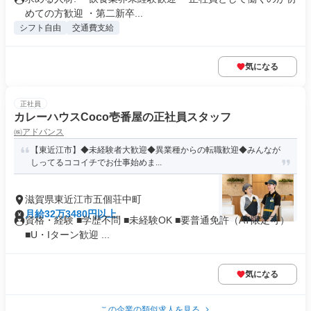
めての方歓迎 ・第二新卒...
シフト自由
交通費支給
気になる
正社員
カレーハウスCoco壱番屋の正社員スタッフ
㈱アドバンス
【東近江市】◆未経験者大歓迎◆異業種からの転職歓迎◆みんなが
しってるココイチでお仕事始めま...
滋賀県東近江市五個荘中町
月給32万3480円以上
資格・経験 ■学歴不問 ■未経験OK ■要普通免許（AT限定可）
■U・Iターン歓迎 ...
気になる
この企業の類似求人を見る