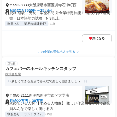
〒592-8333大阪府堺市西区浜寺石津町西
月給22万3500円～25万円
資格 経験・男女・学歴不問 外食業特定技能１号試験合格証明
書・日本語能力試験（N３以上...
制服あり
業界未経験歓迎
+21個
気になる
この企業の類似求人を見る
正社員
カフェバーのホールキッチンスタッフ
株式会社龍
新しくできるお店でみんなで楽しく働きましょう！
〒950-2111新潟県新潟市西区大学南
月給22万円～30万円
求めている人材 【求める人物像】 難しい作業はないので従業
員みんなで楽しく働ける方
制服あり
ランチタイム
+19個