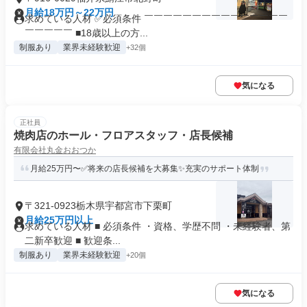
月給18万円～22万円
求めている人材 ✅必須条件 ￣￣￣￣￣￣￣￣￣￣￣￣￣￣￣
￣￣￣￣￣ ■18歳以上の方...
制服あり
業界未経験歓迎
+32個
気になる
正社員
焼肉店のホール・フロアスタッフ・店長候補
有限会社丸金おおつか
月給25万円〜✅将来の店長候補を大募集✨充実のサポート体制
〒321-0923栃木県宇都宮市下栗町
月給25万円以上
求めている人材 ■ 必須条件 ・資格、学歴不問 ・未経験者、第
二新卒歓迎 ■ 歓迎条...
制服あり
業界未経験歓迎
+20個
気になる