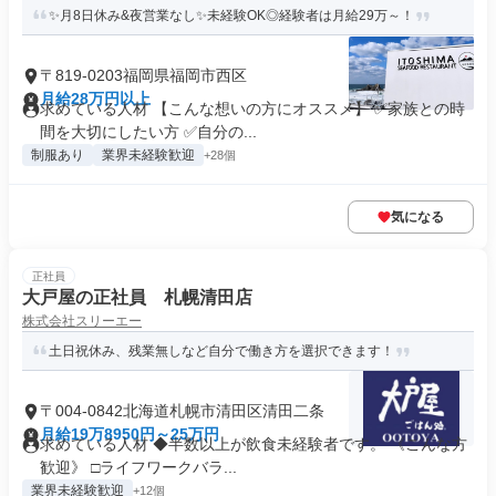
✨月8日休み&夜営業なし✨未経験OK◎経験者は月給29万～！
〒819-0203福岡県福岡市西区
月給28万円以上
求めている人材 【こんな想いの方にオススメ】 ✅家族との時
間を大切にしたい方 ✅自分の...
制服あり
業界未経験歓迎
+28個
気になる
正社員
大戸屋の正社員 札幌清田店
株式会社スリーエー
土日祝休み、残業無しなど自分で働き方を選択できます！
〒004-0842北海道札幌市清田区清田二条
月給19万8950円～25万円
求めている人材 ◆半数以上が飲食未経験者です。 《こんな方
歓迎》 □ライフワークバラ...
業界未経験歓迎
+12個