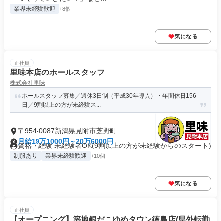
業界未経験歓迎
+8個
気になる
正社員
里味本店のホールスタッフ
株式会社里味
ホールスタッフ募集／週休3日制（平成30年導入）・年間休日156
日／9割以上の方が未経験ス...
〒954-0087新潟県見附市芝野町
月給19万1000円～20万6000円
資格・経験 未経験者OK(9割以上の方が未経験からのスタート)
制服あり
業界未経験歓迎
+10個
気になる
正社員
【オープニング】築地銀だこゆめタウン徳島店(県外転勤