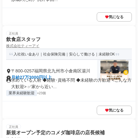
気になる
正社員
飲食店スタッフ
株式会社ティーアイ
入社祝い金あり｜社会保険完備｜安心して働ける｜未経験OK
〒800-0257福岡県北九州市小倉南区湯川
月給27万3000円以上
求めている人材 ◆経験･資格不問 ◆未経験の方歓迎 <こんな方
大歓迎> ✅家から近い...
業界未経験歓迎
+23個
気になる
正社員
新規オープン予定のコメダ珈琲店の店長候補