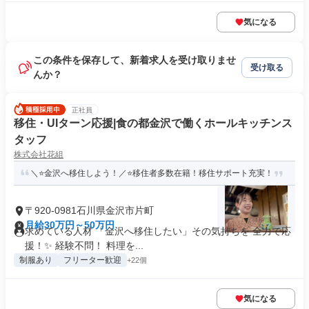
気になる
この条件を保存して、新着求人を受け取りませ
受け取る
んか？
正社員
移住・UIターン応援|食の都金沢で働くホールキッチンス
タッフ
株式会社花組
＼⭐金沢へ移住しよう！／⭐移住者多数在籍！移住サポート充実！
〒920-0981石川県金沢市片町
月給30万円～50万円
求めている人材 「金沢へ移住したい」その気持ちを 全力で応
援！✨ 経験不問！ 料理を...
制服あり
フリーター歓迎
+22個
気になる