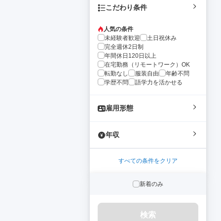
こだわり条件
人気の条件
未経験者歓迎
土日祝休み
完全週休2日制
年間休日120日以上
在宅勤務（リモートワーク）OK
転勤なし
服装自由
年齢不問
学歴不問
語学力を活かせる
雇用形態
年収
すべての条件をクリア
新着のみ
検索