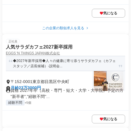
気になる
この企業の類似求人を見る
正社員
人気サラダカフェ2027新卒採用
EGGS 'N THINGS JAPAN株式会社
◆2027年新卒採用◆人々の健康に寄り添うサラダカフェ（カフェ
スタッフ／店長候補）-説明会...
〒152-0001東京都目黒区中央町
月給23万3000円
資格 2027年卒（高校・専門・短大・大学・大学院）予定の方
"新卒者","経験不問"...
経験不問
+5個
気になる