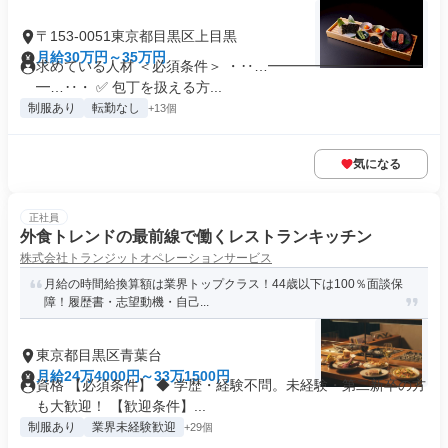
〒153-0051東京都目黒区上目黒
月給30万円～35万円
求めている人材 ＜必須条件＞ ・‥…━━━━━━━━━━━
━…‥・ ✅ 包丁を扱える方...
制服あり
転勤なし
+13個
気になる
正社員
外食トレンドの最前線で働くレストランキッチン
株式会社トランジットオペレーションサービス
月給の時間給換算額は業界トップクラス！44歳以下は100％面談保
障！履歴書・志望動機・自己...
東京都目黒区青葉台
月給24万4000円～33万1500円
資格 【必須条件】 ◆ 学歴・経験不問。未経験・第二新卒の方
も大歓迎！ 【歓迎条件】...
制服あり
業界未経験歓迎
+29個