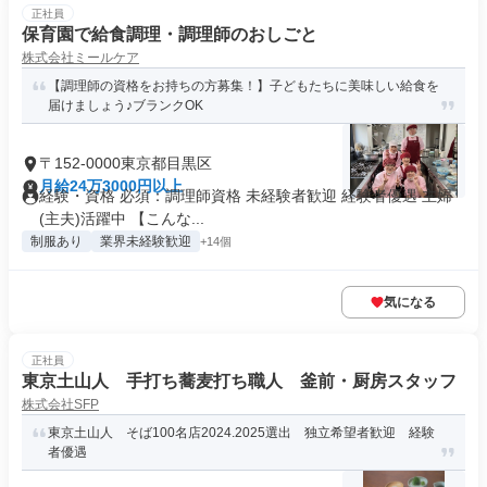
正社員
保育園で給食調理・調理師のおしごと
株式会社ミールケア
【調理師の資格をお持ちの方募集！】子どもたちに美味しい給食を
届けましょう♪ブランクOK
〒152-0000東京都目黒区
月給24万3000円以上
経験・資格 必須：調理師資格 未経験者歓迎 経験者優遇 主婦
(主夫)活躍中 【こんな...
制服あり
業界未経験歓迎
+14個
気になる
正社員
東京土山人 手打ち蕎麦打ち職人 釜前・厨房スタッフ
株式会社SFP
東京土山人 そば100名店2024.2025選出 独立希望者歓迎 経験
者優遇