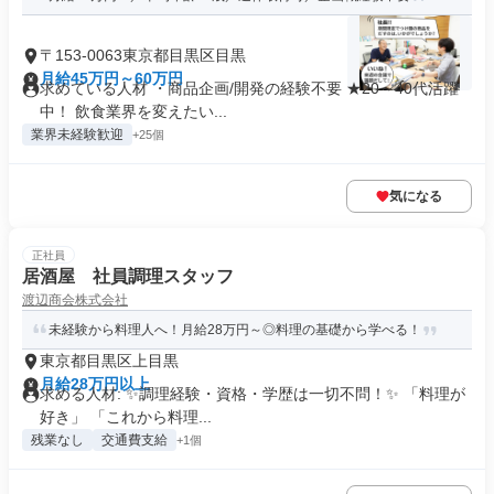
〒153-0063東京都目黒区目黒
月給45万円～60万円
求めている人材 ・商品企画/開発の経験不要 ★20～40代活躍
中！ 飲食業界を変えたい...
業界未経験歓迎
+25個
気になる
正社員
居酒屋 社員調理スタッフ
渡辺商会株式会社
未経験から料理人へ！月給28万円～◎料理の基礎から学べる！
東京都目黒区上目黒
月給28万円以上
求める人材: ✨調理経験・資格・学歴は一切不問！✨ 「料理が
好き」 「これから料理...
残業なし
交通費支給
+1個