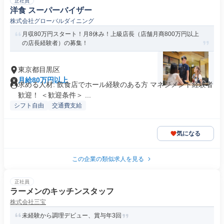
正社員
洋食 スーパーバイザー
株式会社グローバルダイニング
月収80万円スタート！月8休み！上級店長（店舗月商800万円以上
の店長経験者）の募集！
東京都目黒区
月給80万円以上
求める人材: 飲⾷店でホール経験のある方 マネジメント経験者
歓迎！ ＜歓迎条件＞ ...
シフト自由
交通費支給
気になる
この企業の類似求人を見る
正社員
ラーメンのキッチンスタッフ
株式会社三宝
未経験から調理デビュー、賞与年3回