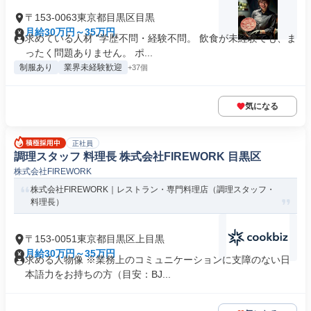
〒153-0063東京都目黒区目黒
月給30万円～35万円
求めている人材 "学歴不問・経験不問。 飲食が未経験でも、ま
ったく問題ありません。 ポ...
制服あり
業界未経験歓迎
+37個
気になる
正社員
調理スタッフ 料理長 株式会社FIREWORK 目黒区
株式会社FIREWORK
株式会社FIREWORK｜レストラン・専門料理店（調理スタッフ・
料理長）
〒153-0051東京都目黒区上目黒
月給30万円～35万円
求める人物像 ※業務上のコミュニケーションに支障のない日
本語力をお持ちの方（目安：BJ...