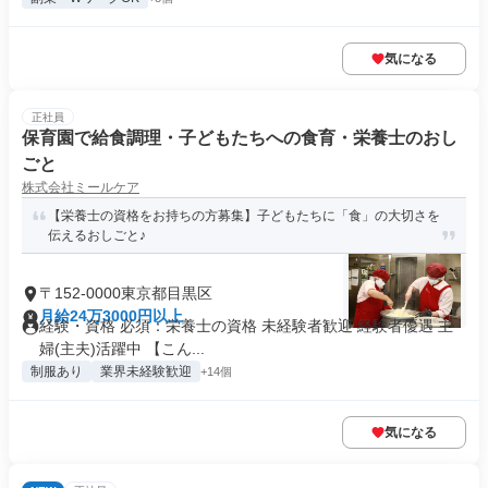
気になる
正社員
保育園で給食調理・子どもたちへの食育・栄養士のおし
ごと
株式会社ミールケア
【栄養士の資格をお持ちの方募集】子どもたちに「食」の大切さを
伝えるおしごと♪
〒152-0000東京都目黒区
月給24万3000円以上
経験・資格 必須：栄養士の資格 未経験者歓迎 経験者優遇 主
婦(主夫)活躍中 【こん...
制服あり
業界未経験歓迎
+14個
気になる