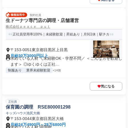
契約社員
生ドーナツ専門店の調理・店舗運営
株式会社ｐｅａｃｅ ｐｕｔ
正社員登用率100%｜未経験歓迎｜昇給あり｜月9日休｜駅チカ
〒153-0051東京都目黒区上目黒
月給30万3000円以上
求めている人材 ＼未経験OK・学歴不問／ ＜こんな方を歓迎し
ます＞ ◎ゆくゆくは正社...
制服あり
業界未経験歓迎
+14個
気になる
正社員
保育園の調理 RSE800001298
キッズハウス池尻大橋
〒153-0044東京都目黒区大橋
月給24万4900円～29万6800円
求めている人材 調理師