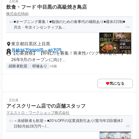
正社員
飲食・フード 中目黒の高級焼き鳥店
株式会社Mab
■オープニング募集！■勉強のための食事代の補助あり■週休2日制■
月次・年次インセンティブあ...
東京都目黒区上目黒
月給36万9000円～40万円
【応募資格】 【即戦力を募集！将来性バツグンの会社！】 20
26年9月のオープンに向け...
経験者歓迎
研修あり
+6個
気になる
正社員
アイスクリーム店での店舗スタッフ
マエストロ・ワークショップ株式会社
＜未経験者も歓迎＞■20％OFFの従業員割引あり/賞与年2回/週休2
日制/月給28万円～/...