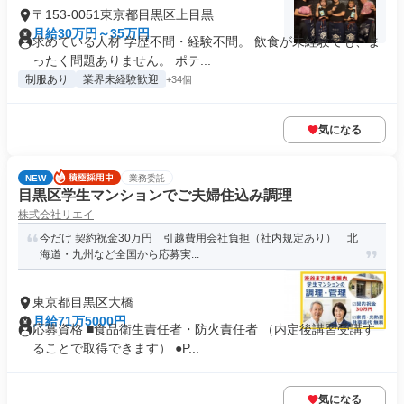
〒153-0051東京都目黒区上目黒
月給30万円～35万円
求めている人材 学歴不問・経験不問。 飲食が未経験でも、ま
ったく問題ありません。 ポテ...
制服あり
業界未経験歓迎
+34個
気になる
NEW
業務委託
目黒区学生マンションでご夫婦住込み調理
株式会社リエイ
今だけ 契約祝金30万円 引越費用会社負担（社内規定あり） 北
海道・九州など全国から応募実...
東京都目黒区大橋
月給71万5000円
応募資格 ■食品衛生責任者・防火責任者 （内定後講習受講す
ることで取得できます） ●P...
気になる