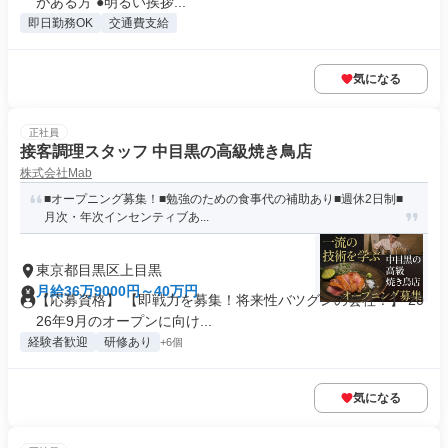
がある方 ●明るい挨拶...
即日勤務OK
交通費支給
気になる
正社員
接客調理スタッフ 中目黒の高級焼き鳥店
株式会社Mab
■オープニング募集！■勉強のための食事代の補助あり■週休2日制■
月次・年次インセンティブあ...
東京都目黒区上目黒
月給36万9000円～40万円
【応募資格】 【即戦力を募集！将来性バツグンの会社！】 20
26年9月のオープンに向け...
経験者歓迎
研修あり
+6個
気になる