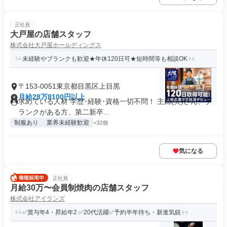
正社員
大戸屋の店舗スタッフ
株式会社大戸屋ホールディングス
未経験やブランクも歓迎★年休120日可★短時間等も相談OK
〒153-0051東京都目黒区上目黒
月給28万8100円以上
求めている人材 学歴･経験･資格一切不問！ 主婦(夫)さん、ブ
ランクがある方、第二新卒...
制服あり
業界未経験歓迎
+32個
気になる
正社員
月給30万〜会員制焼肉の店舗スタッフ
株式会社アイランズ
✅賞与年4・昇給年2 ✅20代活躍✅予約半年待ち・新進気鋭