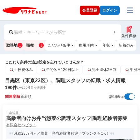
会員登録
ログイン
職種・キーワードから探す
条件保存
勤務地
職種
こだわり条件
雇用形態
年収
新着のみ
1
1
こだわり条件の追加設定を忘れていませんか？
土日祝休み
年間休日120日以上
完全週休2日制
学歴
目黒区（東京23区）、調理スタッフの転職・求人情報
190
件
1
〜
100
件目を表示中
関連度順
新着順
詳細表示
正社員
高齢者向けお弁当惣菜の調理スタッフ|調理経験者募集
有限会社ハビット
月給28万円～／惣菜・弁当経験者歓迎／ブランクもOK！