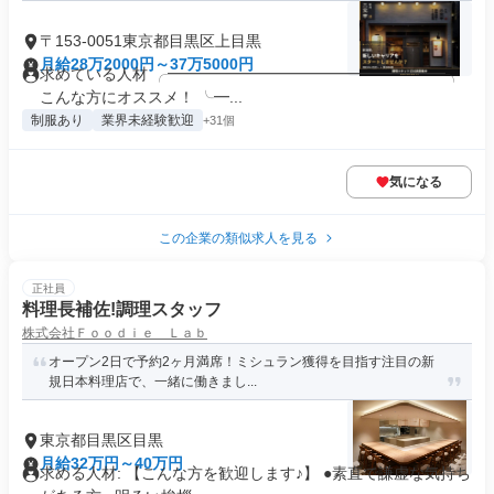
〒153-0051東京都目黒区上目黒
月給28万2000円～37万5000円
求めている人材 ╭━━━━━━━━━━━━━━━━━━╮
こんな方にオススメ！ ╰━...
制服あり
業界未経験歓迎
+31個
気になる
この企業の類似求人を見る
正社員
料理長補佐!調理スタッフ
株式会社Ｆｏｏｄｉｅ Ｌａｂ
オープン2日で予約2ヶ月満席！ミシュラン獲得を目指す注目の新
規日本料理店で、一緒に働きまし...
東京都目黒区目黒
月給32万円～40万円
求める人材: 【こんな方を歓迎します♪】 ●素直で謙虚な気持ち