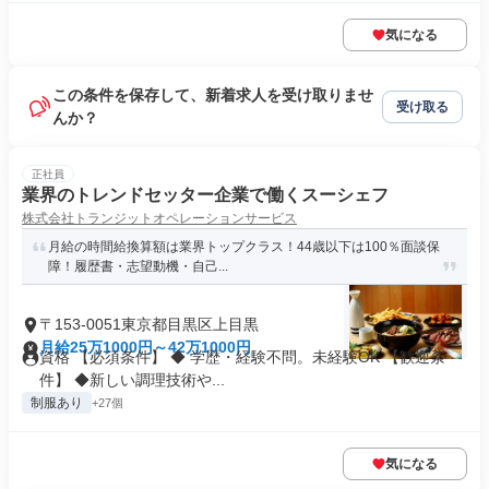
気になる
この条件を保存して、新着求人を受け取りませ
受け取る
んか？
正社員
業界のトレンドセッター企業で働くスーシェフ
株式会社トランジットオペレーションサービス
月給の時間給換算額は業界トップクラス！44歳以下は100％面談保
障！履歴書・志望動機・自己...
〒153-0051東京都目黒区上目黒
月給25万1000円～42万1000円
資格 【必須条件】 ◆ 学歴・経験不問。未経験OK 【歓迎条
件】 ◆新しい調理技術や...
制服あり
+27個
気になる