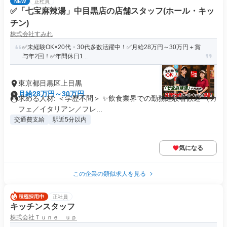
NEW
正社員
✅「七宝麻辣湯」中目黒店の店舗スタッフ(ホール・キッ
チン)
株式会社すみれ
✅未経験OK×20代・30代多数活躍中！✅月給28万円～30万円＋賞
与年2回！✅年間休日1...
東京都目黒区上目黒
月給28万円～30万円
求める人材: ＜学歴不問＞ ✨飲食業界での勤務経験者歓迎 （カ
フェ／イタリアン／フレ...
交通費支給
駅近5分以内
気になる
この企業の類似求人を見る
正社員
キッチンスタッフ
株式会社Ｔｕｎｅ ｕｐ