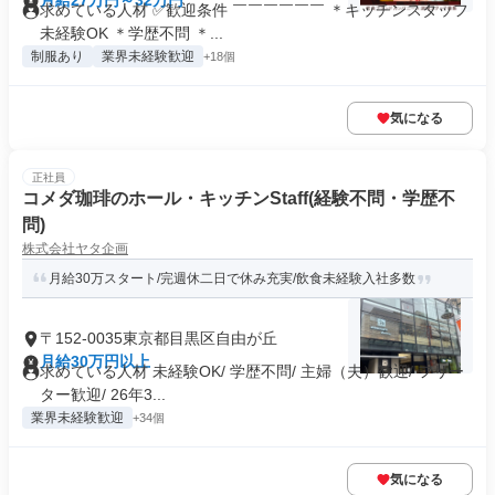
月給27万円～32万円
求めている人材 ✅歓迎条件 ￣￣￣￣￣￣ ＊キッチンスタッフ
未経験OK ＊学歴不問 ＊...
制服あり
業界未経験歓迎
+18個
気になる
正社員
コメダ珈琲のホール・キッチンStaff(経験不問・学歴不
問)
株式会社ヤタ企画
月給30万スタート/完週休二日で休み充実/飲食未経験入社多数
〒152-0035東京都目黒区自由が丘
月給30万円以上
求めている人材 未経験OK/ 学歴不問/ 主婦（夫）歓迎/ フリー
ター歓迎/ 26年3...
業界未経験歓迎
+34個
気になる