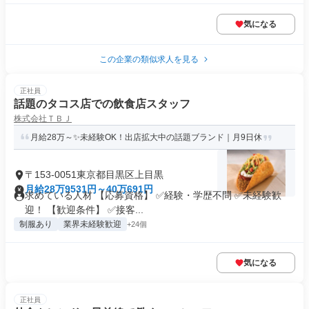
気になる
この企業の類似求人を見る
正社員
話題のタコス店での飲食店スタッフ
株式会社ＴＢＪ
月給28万～✨未経験OK！出店拡大中の話題ブランド｜月9日休
〒153-0051東京都目黒区上目黒
月給28万9531円～40万691円
求めている人材 【応募資格】 ✅経験・学歴不問 ✅未経験歓
迎！ 【歓迎条件】 ✅接客...
制服あり
業界未経験歓迎
+24個
気になる
正社員