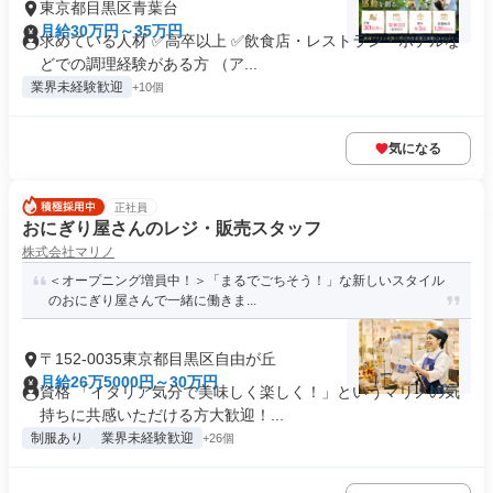
東京都目黒区青葉台
月給30万円～35万円
求めている人材 ✅高卒以上 ✅飲食店・レストラン・ホテルな
どでの調理経験がある方 （ア...
業界未経験歓迎
+10個
気になる
正社員
おにぎり屋さんのレジ・販売スタッフ
株式会社マリノ
＜オープニング増員中！＞「まるでごちそう！」な新しいスタイル
のおにぎり屋さんで一緒に働きま...
〒152-0035東京都目黒区自由が丘
月給26万5000円～30万円
資格 「イタリア気分で美味しく楽しく！」というマリノの気
持ちに共感いただける方大歓迎！...
制服あり
業界未経験歓迎
+26個