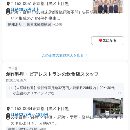
〒153-0051東京都目黒区上目黒
月給28万円以上
経験・資格 ◎35歳未満(職務経験不問) ※長期継続によるキャ
リア形成のため(例外事由...
制服あり
業界未経験歓迎
+15個
気になる
この企業の類似求人を見る
正社員
創作料理・ビアレストランの飲食店スタッフ
株式会社酒八
【未経験歓迎】最低保障月給32万円／残業月20h以内｜20〜30代
が主役のクリエイティブな...
〒153-0064東京都目黒区下目黒
月給32万円～40万円
必要資格・経験 ＜必須＞ 経験・学歴・資格は一切不問です！
スキルよりも、人柄やこ...
副業・WワークOK
+8個