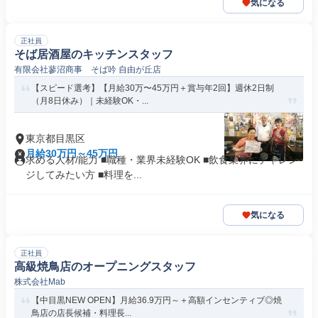
気になる
正社員
そば居酒屋のキッチンスタッフ
有限会社蓼沼商事 そば吟 自由が丘店
【スピード選考】【月給30万〜45万円＋賞与年2回】週休2日制
（月8日休み）｜未経験OK・...
東京都目黒区
月給30万円～45万円
求める人材/能力 ■職種・業界未経験OK ■飲食業界にチャレン
ジしてみたい方 ■料理を...
気になる
正社員
高級焼鳥店のオープニングスタッフ
株式会社Mab
【中目黒NEW OPEN】月給36.9万円～＋高額インセンティブ◎焼
鳥店の店長候補・料理長...