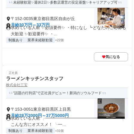
未経験歓迎✨週休2日✨多数店運営の安定基盤✨キャリアアップ可
〒152-0035東京都目黒区自由が丘
月給30万円～33万円
求めている人材 ✨必須要件✨ ・特になし ┗どなたのご応募も
大歓迎 ✨歓迎要件✨ ・...
制服あり
業界未経験歓迎
+22個
気になる
正社員
ラーメンキッチンスタッフ
株式会社三宝
“話題の行列店”で正社員デビュー！新潟のソウルフード
〒153-0051東京都目黒区上目黒
月給28万2000円～37万5000円
求めている人材 ╭━━━━━━━━━━━━━━━━━━╮
こんな方にオススメ！ ╰━...
制服あり
業界未経験歓迎
+31個