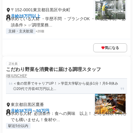
〒152-0001東京都目黒区中央町
月給28万円以上
求めている人材 ・学歴不問 ・ブランクOK ・64歳定年制 ＜必
須条件＞ ✅調理業務...
主婦・主夫歓迎
+20個
気になる
正社員
こだわり野菜を消費者に届ける調理スタッフ
(株)UNCHEF
＜食の世界でキャリアUP！＞学芸大学駅から徒歩1分！月6-8休み
◎20代で月収40万円以上...
東京都目黒区鷹番
月給38万円～50万円
求める人材: 必須条件：食への興味 以上！ どんな経験や関心
でも構いません！食材や...
駅近5分以内