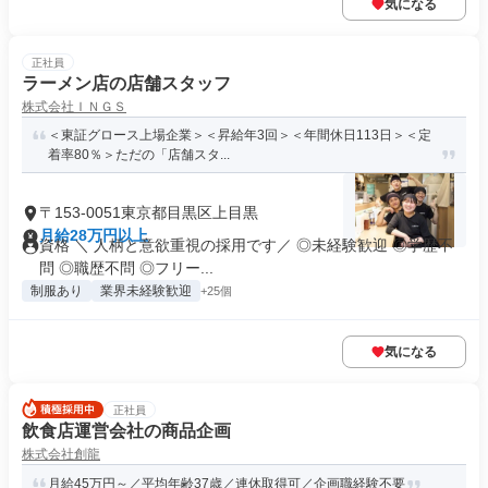
気になる
正社員
ラーメン店の店舗スタッフ
株式会社ＩＮＧＳ
＜東証グロース上場企業＞＜昇給年3回＞＜年間休日113日＞＜定
着率80％＞ただの「店舗スタ...
〒153-0051東京都目黒区上目黒
月給28万円以上
資格 ＼ 人柄と意欲重視の採用です／ ◎未経験歓迎 ◎学歴不
問 ◎職歴不問 ◎フリー...
制服あり
業界未経験歓迎
+25個
気になる
正社員
飲食店運営会社の商品企画
株式会社創龍
月給45万円～／平均年齢37歳／連休取得可／企画職経験不要