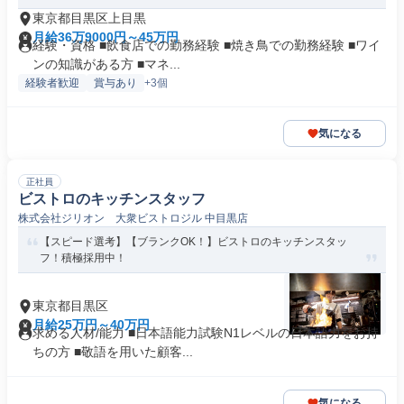
東京都目黒区上目黒
月給36万9000円～45万円
経験・資格 ■飲食店での勤務経験 ■焼き鳥での勤務経験 ■ワイ
ンの知識がある方 ■マネ...
経験者歓迎
賞与あり
+3個
気になる
正社員
ビストロのキッチンスタッフ
株式会社ジリオン 大衆ビストロジル 中目黒店
【スピード選考】【ブランクOK！】ビストロのキッチンスタッ
フ！積極採用中！
東京都目黒区
月給25万円～40万円
求める人材/能力 ■日本語能力試験N1レベルの日本語力をお持
ちの方 ■敬語を用いた顧客...
気になる