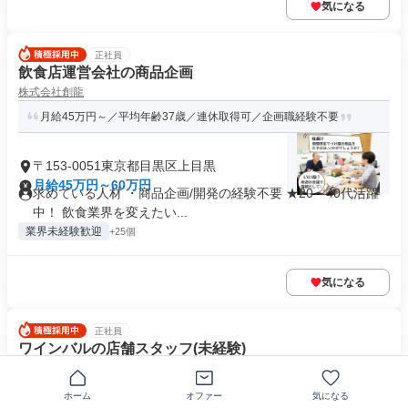
気になる
正社員
飲食店運営会社の商品企画
株式会社創龍
月給45万円～／平均年齢37歳／連休取得可／企画職経験不要
〒153-0051東京都目黒区上目黒
月給45万円～60万円
求めている人材 ・商品企画/開発の経験不要 ★20～40代活躍
中！ 飲食業界を変えたい...
業界未経験歓迎
+25個
気になる
正社員
ワインバルの店舗スタッフ(未経験)
株式会社ガーデン
飲食で成長したい方へ/今だけ入社祝50万/月8～9日休み
ホーム
オファー
気になる