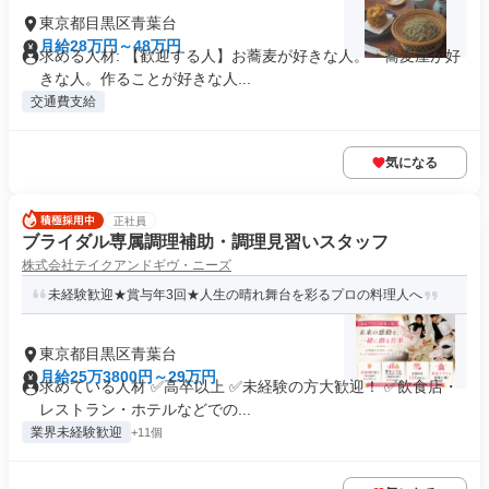
東京都目黒区青葉台
月給28万円～48万円
求める人材: 【歓迎する人】お蕎麦が好きな人。 蕎麦屋が好
きな人。作ることが好きな人...
交通費支給
気になる
正社員
ブライダル専属調理補助・調理見習いスタッフ
株式会社テイクアンドギヴ・ニーズ
未経験歓迎★賞与年3回★人生の晴れ舞台を彩るプロの料理人へ
東京都目黒区青葉台
月給25万3800円～29万円
求めている人材 ✅高卒以上 ✅未経験の方大歓迎！ ✅飲食店・
レストラン・ホテルなどでの...
業界未経験歓迎
+11個