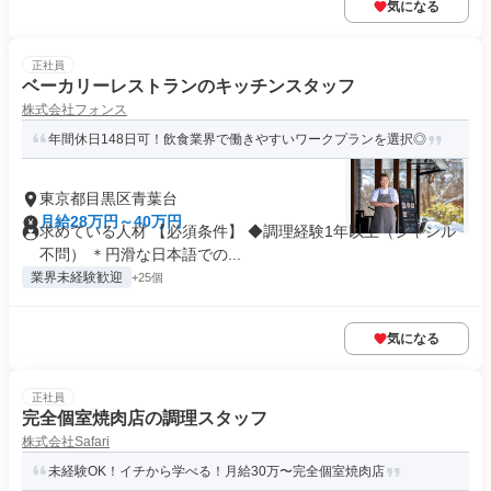
気になる
正社員
ベーカリーレストランのキッチンスタッフ
株式会社フォンス
年間休日148日可！飲食業界で働きやすいワークプランを選択◎
東京都目黒区青葉台
月給28万円～40万円
求めている人材 【必須条件】 ◆調理経験1年以上（ジャンル
不問） ＊円滑な⽇本語での...
業界未経験歓迎
+25個
気になる
正社員
完全個室焼肉店の調理スタッフ
株式会社Safari
未経験OK！イチから学べる！月給30万〜完全個室焼肉店