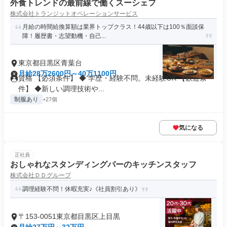
外食トレンドの最前線で働くスーシェフ
株式会社トランジットオペレーションサービス
月給の時間給換算額は業界トップクラス！44歳以下は100％面談保
障！履歴書・志望動機・自己...
東京都目黒区青葉台
月給28万2600円～40万1100円
資格 【必須条件】 ◆ 学歴・経験不問。未経験OK 【歓迎条
件】 ◆新しい調理技術や...
制服あり
+27個
気になる
正社員
おしゃれなスタンディングバーのキッチンスタッフ
株式会社ＤＤグループ
調理経験不問！休暇充実♪《社員割引あり》
〒153-0051東京都目黒区上目黒