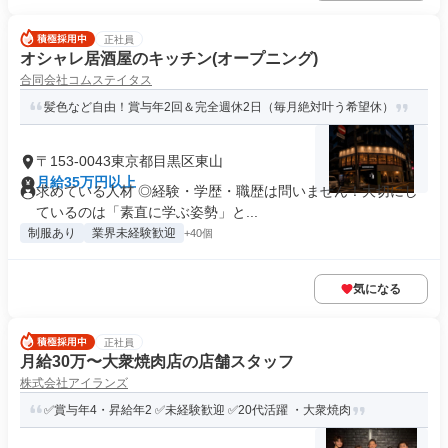
正社員
オシャレ居酒屋のキッチン(オープニング)
合同会社コムステイタス
髪色など自由！賞与年2回＆完全週休2日（毎月絶対叶う希望休）
〒153-0043東京都目黒区東山
月給35万円以上
求めている人材 ◎経験・学歴・職歴は問いません！大切にし
ているのは「素直に学ぶ姿勢」と...
制服あり
業界未経験歓迎
+40個
気になる
正社員
月給30万〜大衆焼肉店の店舗スタッフ
株式会社アイランズ
✅賞与年4・昇給年2 ✅未経験歓迎 ✅20代活躍 ・大衆焼肉