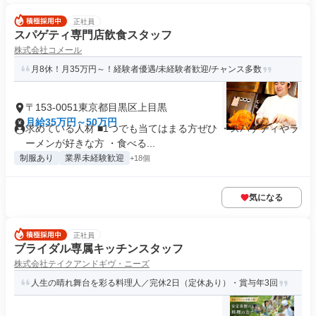
正社員
スパゲティ専門店飲食スタッフ
株式会社コメール
月8休！月35万円～！経験者優遇/未経験者歓迎/チャンス多数
〒153-0051東京都目黒区上目黒
月給35万円～50万円
求めている人材 ■1つでも当てはまる方ぜひ ・スパゲティやラ
ーメンが好きな方 ・食べる...
制服あり
業界未経験歓迎
+18個
気になる
正社員
ブライダル専属キッチンスタッフ
株式会社テイクアンドギヴ・ニーズ
人生の晴れ舞台を彩る料理人／完休2日（定休あり）・賞与年3回