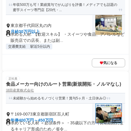
年収500万も可！業績賞与でがんばりを評価！メディアでも話題の
蜜芋スイーツ専門店【20代・...
東京都千代田区丸の内
月給30万円以上
求める人材: 【歓迎スキル】 ・スイーツや食品、アパレルなど
販売店での店長、または副...
交通費支給
駅近5分以内
気になる
正社員
食品メーカー向けのルート営業(新規開拓・ノルマなし)
須田産業株式会社
未経験から始めるモノづくり営業！賞与5ヶ月・土日休み◎
〒169-0073東京都新宿区百人町
年俸400万円～450万円
求めている人材 ＜必須条件＞ ・35歳以下の方（長期勤続によ
るキャリア形成のため／省令...