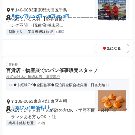
〒146-0083東京都大田区千鳥
月給27万8122円～36万6924円
求めている人材 【応募資格】 ￣￣￣￣￣￣￣￣ ・学歴/ブラ
ンク不問 ・職種/業種未経...
制服あり
業界未経験歓迎
+15個
気になる
正社員
百貨店・物産展でのパン催事販売スタッフ
株式会社木村屋總本店 販売部門
◆未経験OK◆全国催事◆宿泊費全額会社負担＋日当支給
〒135-0063東京都江東区有明
月給27万4990円以上
求めている人材 ・未経験の方OK ・学歴不問 ・経験不問 ・ブ
ランクある方もOK ・社...
業界未経験歓迎
+23個