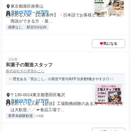
東京都港区南青山
月給25万円～30万円
求める人材: 【応募条件】 ・日本語でお客様と電話、メール、
商談ができる方 ・基...
残業なし
駅近5分以内
気になる
正社員
和菓子の製造スタッフ
株式会社大心堂雷おこし
歴史ある「雷おこし」の製造➰賞与有❗手当多数❗働きやすさ◎
〒130-0014東京都墨田区亀沢
月給25万円～27万円
求めている人材 【必須】工場勤務経験のある方 ╲╲こんな方
は大歓迎╱╱ ⏩食品工場で...
業界未経験歓迎
+18個