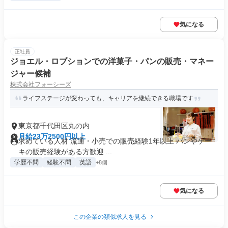
気になる
正社員
ジョエル・ロブションでの洋菓⼦・パンの販売・マネー
ジャー候補
株式会社フォーシーズ
ライフステージが変わっても、キャリアを継続できる職場です
東京都千代田区丸の内
月給23万2500円以上
求めている人材 流通・小売での販売経験1年以上 パンやケー
キの販売経験がある方歓迎 ...
学歴不問
経験不問
英語
+8個
気になる
この企業の類似求人を見る