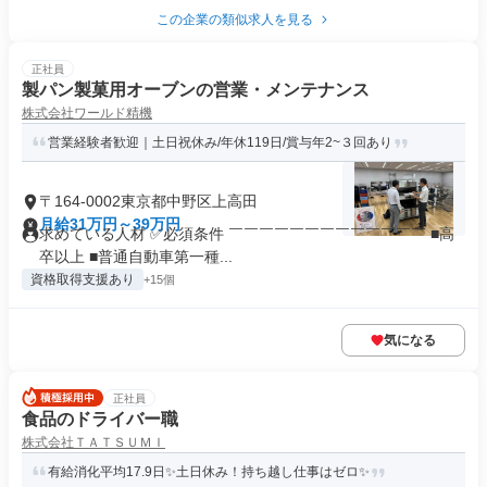
この企業の類似求人を見る
正社員
製パン製菓用オーブンの営業・メンテナンス
株式会社ワールド精機
営業経験者歓迎｜土日祝休み/年休119日/賞与年2~３回あり
〒164-0002東京都中野区上高田
月給31万円～39万円
求めている人材 ✅必須条件 ￣￣￣￣￣￣￣￣￣￣￣￣￣ ■高
卒以上 ■普通自動車第一種...
資格取得支援あり
+15個
気になる
正社員
食品のドライバー職
株式会社ＴＡＴＳＵＭＩ
有給消化平均17.9日✨土日休み！持ち越し仕事はゼロ✨