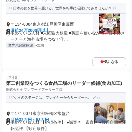
株式会社TAPインタートレード
日本の食を世界へ届ける。世界を相手に活躍してみませんか？
〒134-0084東京都江戸川区東葛西
月給24万2000円以上
求めている人材 ■未経験大歓迎 ■英語を使いながら、日本のメ
ーカーと海外市場をつなぐ仕...
業界未経験歓迎
+22個
気になる
正社員
第二創業期をつくる食品工場のリーダー候補(食肉加工)
株式会社セブンフードアーリープロ
＼ 次のステージは、プレイヤーからリーダーへ。 ／
〒174-0071東京都板橋区常盤台
月給32万円～53万円
求めている人材 【必須条件】 ●誠実さ、素直さ ●普通自動車運
転免許 【歓迎条件】 ...