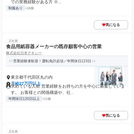
での実務経験がある方 ※...
制服あり
+16個
気になる
正社員
食品用紙容器メーカーの既存顧客中心の営業
株式会社日本デキシー
営業経験者歓迎！運転免許必須／年間休日123日
東京都千代田区丸の内
月給27万円以上
求めている人材 営業経験をお持ちの方を中心に募集していま
す。 お客様との関係構築や、社...
年間休日120日以上
+11個
気になる
正社員