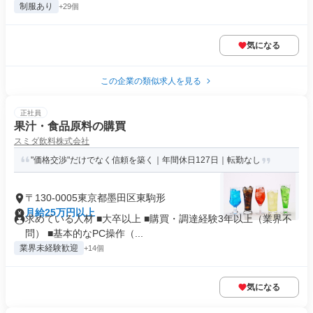
制服あり
+29個
気になる
この企業の類似求人を見る
正社員
果汁・食品原料の購買
スミダ飲料株式会社
"価格交渉"だけでなく信頼を築く｜年間休日127日｜転勤なし
〒130-0005東京都墨田区東駒形
月給25万円以上
求めている人材 ■大卒以上 ■購買・調達経験3年以上（業界不
問） ■基本的なPC操作（...
業界未経験歓迎
+14個
気になる