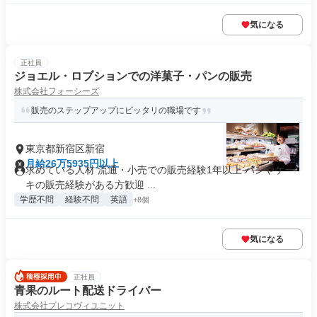
気になる
正社員
ジョエル・ロブションでの洋菓⼦・パンの販売
株式会社フォーシーズ
販売のステップアップにピッタリの職場です
東京都新宿区新宿
月給26万5935円以上
求めている人材 流通・小売での販売経験1年以上 パンやケー
キの販売経験がある方歓迎 ...
学歴不問
経験不問
英語
+8個
気になる
正社員
青果のルート配送ドライバー
株式会社プレコヴィユニット