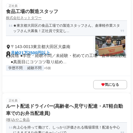
正社員
食品工場の製造スタッフ
株式会社ネットタワー
★東京都大田区の食品工場での製造スタッフさん、倉庫軽作業スタ
ッフさん大募集！正社員で安定し...
〒143-0013東京都大田区大森南
月給21万2500円以上
資格 ●学歴・経験不問／未経験・初めての工場・倉庫勤務歓迎
●真面目にコツコツ取り組め...
学歴不問
経験不問
+5個
気になる
正社員
ルート配送ドライバー(高齢者へ見守り配達・AT軽自動
車でのお弁当配達員)
(株)みやこ食品
向上心を持って働けて、しっかり評価される職場環境！配達を中心
にさまざまな仕事にチャレンジで...