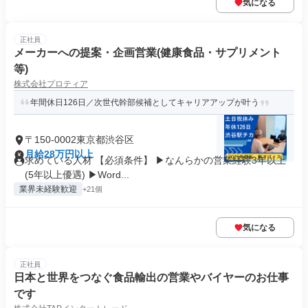
気になる
正社員
メーカーへの提案・企画営業(健康食品・サプリメント
等)
株式会社プロティア
年間休日126日／次世代幹部候補としてキャリアアップが叶う
〒150-0002東京都渋谷区
月給28万円以上
求めている人材 【必須条件】 ▶なんらかの営業経験3年以上
(5年以上優遇) ▶Word...
業界未経験歓迎
+21個
気になる
正社員
日本と世界をつなぐ食品輸出の営業やバイヤーのお仕事
です