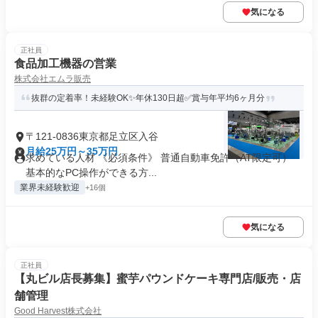
気になる
正社員
食品加工機器の営業
株式会社エムラ販売
抜群の定着率！未経験OK✨年休130日超✅賞与年平均6ヶ月分
〒121-0836東京都足立区入谷
月給25万円～35万円
求めている人材 《必須条件》 普通自動車免許（AT限定可）
基本的なPC操作ができる方...
業界未経験歓迎
+16個
気になる
正社員
【丸ビル店長募集】蜜芋パウンドケーキ専門店/販売・店
舗管理
Good Harvest株式会社