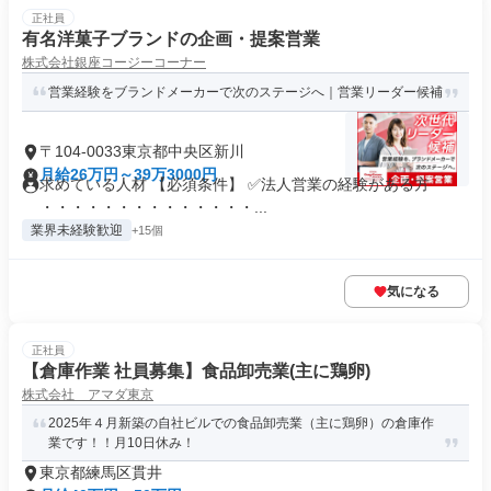
正社員
有名洋菓子ブランドの企画・提案営業
株式会社銀座コージーコーナー
営業経験をブランドメーカーで次のステージへ｜営業リーダー候補
〒104-0033東京都中央区新川
月給26万円～39万3000円
求めている人材 【必須条件】 ✅法人営業の経験がある方
・・・・・・・・・・・・・・...
業界未経験歓迎
+15個
気になる
正社員
【倉庫作業 社員募集】食品卸売業(主に鶏卵)
株式会社 アマダ東京
2025年４月新築の自社ビルでの食品卸売業（主に鶏卵）の倉庫作
業です！！月10日休み！
東京都練馬区貫井