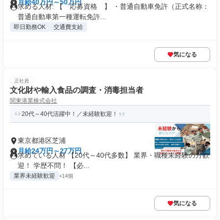
月給40万円～50万円
求める人材: 【 応募資格 】 ・普通自動車免許（正式名称：
普通自動車第一種運転免許...
即日勤務OK
交通費支給
気になる
正社員
文化財や輸入食品の調査・消毒担当者
関東港業株式会社
20代～40代活躍中！／未経験歓迎！
東京都港区芝浦
月給24万円～27万円
求めている人材 【20代～40代多数】 業界・職種未経験の方歓
迎！ 学歴不問！ 【必...
業界未経験歓迎
+14個
気になる