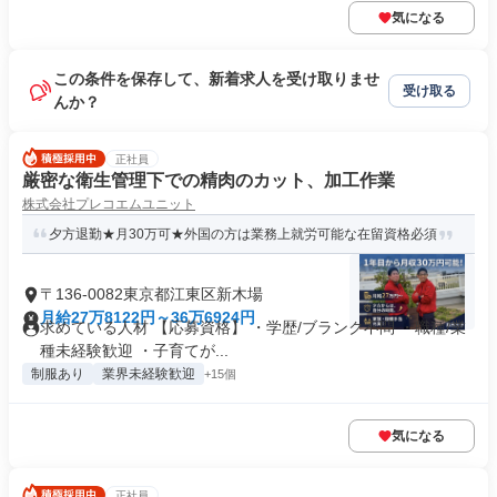
気になる
この条件を保存して、新着求人を受け取りませ
受け取る
んか？
正社員
厳密な衛生管理下での精肉のカット、加工作業
株式会社プレコエムユニット
夕方退勤★月30万可★外国の方は業務上就労可能な在留資格必須
〒136-0082東京都江東区新木場
月給27万8122円～36万6924円
求めている人材 【応募資格】 ・学歴/ブランク不問 ・職種/業
種未経験歓迎 ・子育てが...
制服あり
業界未経験歓迎
+15個
気になる
正社員