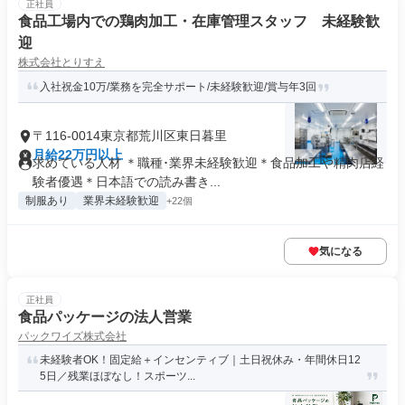
正社員
食品工場内での鶏肉加工・在庫管理スタッフ 未経験歓
迎
株式会社とりすえ
入社祝金10万/業務を完全サポート/未経験歓迎/賞与年3回
〒116-0014東京都荒川区東日暮里
月給22万円以上
求めている人材 ＊職種･業界未経験歓迎＊食品加工や精肉店経
験者優遇＊日本語での読み書き...
制服あり
業界未経験歓迎
+22個
気になる
正社員
食品パッケージの法人営業
パックワイズ株式会社
未経験者OK！固定給＋インセンティブ｜土日祝休み・年間休日12
5日／残業ほぼなし！スポーツ...