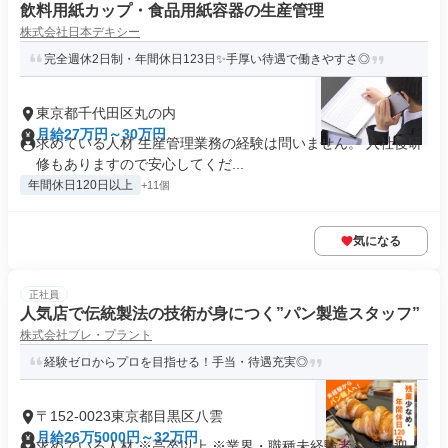
飲料用紙カップ・食品用紙容器の生産管理
株式会社日本デキシー
完全週休2日制・年間休日123日✨手厚い待遇で働きやすさ◎
東京都千代田区丸の内
月給27万円～30万円
求めている人材 生産管理業務の経験は問いません。 入社後研
修もありますので安心してくだ...
年間休日120日以上
+11個
気になる
正社員
人気店で伝統製法の技術が身につく”パン製造スタッフ”
株式会社ブレ・プラント
経験ゼロからプロを目指せる！手当・待遇充実◎
〒152-0023東京都目黒区八雲
月給26万5000円～32万円
求めている人材 ※高卒以上 ※業界・職種未経験者を大歓迎！