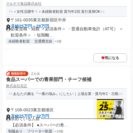
マルヤマ食品株式会社
＜女性活躍中！＞未経験者歓迎 賞与年2回 直行直帰OK
〒161-0035東京都新宿区中井
月給25万円～28万円
必要資格・経験 ＜必須条件＞ ・普通自動車免許（AT可） ＜
歓迎条件＞ ・短期離...
未経験者歓迎
交通費支給
+2個
気になる
正社員
食品スーパーでの青果部門・チーフ候補
株式会社花正
あなたの腕を『一番の強み』にしたい｜上場企業・賞与年2・日勤
〒108-0023東京都港区
月給25万円～32万円
求めている人材 ━━━━━━━━━━━━━━━━━━━━
【必須条件】 ●スーパーの青...
制服あり
フリーター歓迎
+19個