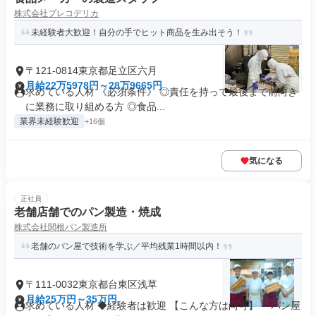
株式会社プレコデリカ
未経験者大歓迎！自分の手でヒット商品を生み出そう！
〒121-0814東京都足立区六月
月給22万5978円～28万9665円
求めている人材 《必須条件》 ◎責任を持って最後まで前向き
に業務に取り組める方 ◎食品...
業界未経験歓迎
+16個
気になる
正社員
老舗店舗でのパン製造・焼成
株式会社関根パン製造所
老舗のパン屋で技術を学ぶ／平均残業1時間以内！
〒111-0032東京都台東区浅草
月給25万円～35万円
求めている人材 ◆経験者は歓迎 【こんな方は尚可】 ・パン屋