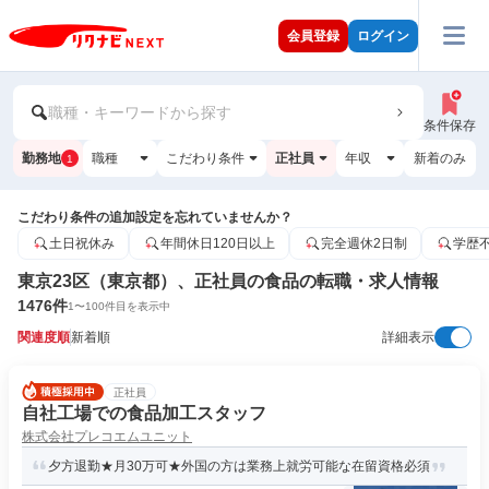
会員登録
ログイン
職種・キーワードから探す
条件保存
勤務地
職種
こだわり条件
正社員
年収
新着のみ
1
こだわり条件の追加設定を忘れていませんか？
土日祝休み
年間休日120日以上
完全週休2日制
学歴
東京23区（東京都）、正社員の食品の転職・求人情報
1476
件
1
〜
100
件目を表示中
関連度順
新着順
詳細表示
正社員
自社工場での食品加工スタッフ
株式会社プレコエムユニット
夕方退勤★月30万可★外国の方は業務上就労可能な在留資格必須