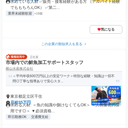
求めている人材 ✅販売・接客経験がある方 （アルバイト経験
でももちろんOK） ✅第二...
業界未経験歓迎
+19個
気になる
この企業の類似求人を見る
正社員
市場内での鮮魚加工サポートスタッフ
横山水産株式会社
＜平均年収600万円以上の安定ワーク＞特別な経験・知識は一切不
問◎丁寧な指導ありで安心スタ...
東京都足立区千住
月給35万円
求める人材: ＜魚の知識や捌けなくてもOK＞ ＜人柄重視の採
用です◎＞ ▼必須資格...
即日勤務OK
交通費支給