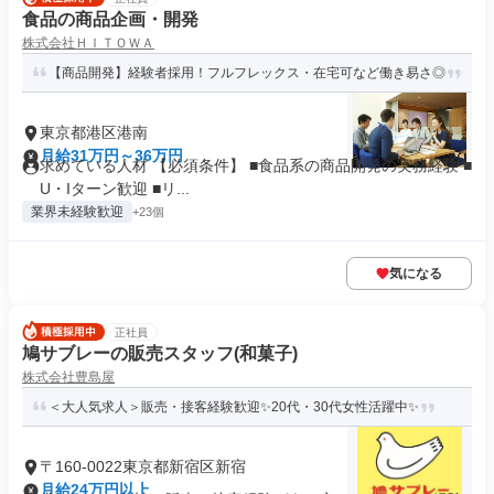
食品の商品企画・開発
株式会社ＨＩＴＯＷＡ
【商品開発】経験者採用！フルフレックス・在宅可など働き易さ◎
東京都港区港南
月給31万円～36万円
求めている人材 【必須条件】 ■食品系の商品開発の実務経験 ■
U・Iターン歓迎 ■リ...
業界未経験歓迎
+23個
気になる
正社員
鳩サブレーの販売スタッフ(和菓子)
株式会社豊島屋
＜大人気求人＞販売・接客経験歓迎✨20代・30代女性活躍中✨
〒160-0022東京都新宿区新宿
月給24万円以上