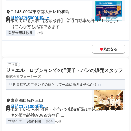
〒143-0004東京都大田区昭和島
月給34万5000円以上
求めている人材 【必須条件】 普通自動車免許（AT限定可）
【こんな方も活躍できます...
業界未経験歓迎
+27個
気になる
正社員
ジョエル・ロブションでの洋菓⼦・パンの販売スタッフ
株式会社フォーシーズ
世界屈指のブランドの顔として一緒に働きませんか！
東京都目黒区三田
月給21万1000円以上
求めている人材 流通・小売での販売経験1年以上 パンやケー
キの販売経験がある方歓迎 ...
学歴不問
経験不問
英語
+8個