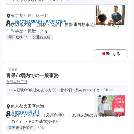
東京都江戸川区平井
月給27万4558円～53万179円
求める人材: 【資格・免許】 要普通自動車免許（AT限定可）
※学歴・職歴・スキ...
即日勤務OK
交通費支給
気になる
正社員
青果市場内での一般事務
有限会社三秀
未経験OK(向上心ある方◎)✨週休2日✨賞与有✨マイカーOK
東京都大田区東海
月給29万円以上
求めている人材 《必須条件》 ・35歳未満の方（例外事由3号
のイ） ・PCの基本操作が...
業界未経験歓迎
+32個