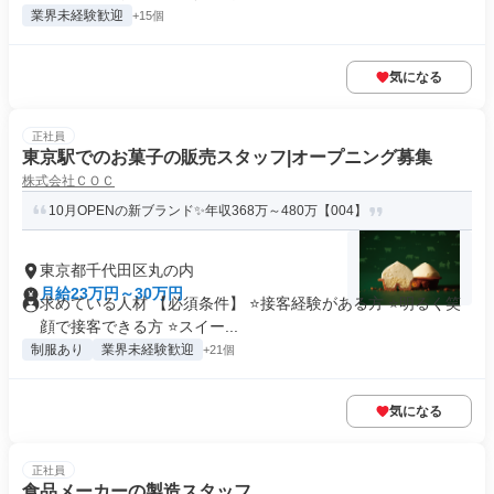
業界未経験歓迎
+15個
気になる
正社員
東京駅でのお菓子の販売スタッフ|オープニング募集
株式会社ＣＯＣ
10月OPENの新ブランド✨年収368万～480万【004】
東京都千代田区丸の内
月給23万円～30万円
求めている人材 【必須条件】 ⭐接客経験がある方 ⭐明るく笑
顔で接客できる方 ⭐スイー...
制服あり
業界未経験歓迎
+21個
気になる
正社員
食品メーカーの製造スタッフ