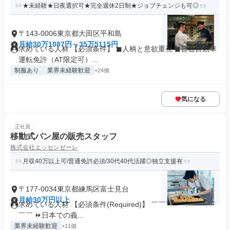
★未経験★日夜選択可★完全週休2日制★ジョブチェンジも可◎
〒143-0006東京都大田区平和島
月給30万1087円～35万5115円
求めている人材 【必須条件】 ◼︎人柄と意欲重視 ◼︎普通自動車
運転免許（AT限定可）...
制服あり
業界未経験歓迎
+24個
気になる
正社員
移動式パン屋の販売スタッフ
株式会社エッセンゼーレ
月収40万以上可/普通免許必須/30代40代活躍◎独立支援有
〒177-0034東京都練馬区富士見台
月給30万円以上
求めている人材 【必須条件(Required)】 ￣￣￣￣￣￣￣￣￣
￣￣ ⏩日本での義...
業界未経験歓迎
+11個