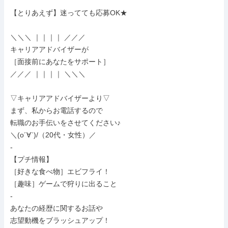
【とりあえず】迷ってても応募OK★

＼＼＼ ｜｜｜｜ ／／／

キャリアアドバイザーが

［面接前にあなたをサポート］

／／／ ｜｜｜｜ ＼＼＼

▽キャリアアドバイザーより▽

まず、私からお電話するので

転職のお手伝いをさせてください♪

＼(o´∀`)/（20代・女性）／

-

【プチ情報】

［好きな食べ物］エビフライ！

［趣味］ゲームで狩りに出ること

-

あなたの経歴に関するお話や

志望動機をブラッシュアップ！
