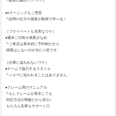
┗接客の細かいノウハウ

●eラーニングもご用意

┗説明の仕方や接客が動画で学べる！

［プライベートも充実なワケ］

●週休二日制＆残業少なめ

┗ご来店は基本的に予約制だから

 残業はしないのが当たり前です。

［仕事に追われないワケ］

●チームで協力するスタイル

┗ノルマに追われることはありません。

●クレーム用のマニュアル

┗もしクレームが発生しても

 対応方法が明確だから安心♪

 もちろん先輩もサポート◎
