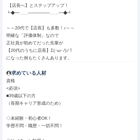
 【店長へ】とステップアップ！

┗◆━……───────……━◆┛

～～20代で【店長】も多数！♪～～

明確な「評価体制」なので

正社員が初めてだった先輩が

【20代のうちに店長】Σ(･ω･ﾉ)ﾉ！

になった例もたくさんあります。
求めている人材
資格

<必須>

■39歳以下の方

（長期キャリア形成のため）

◇未経験・初心者OK！

学歴不問・職歴・一切不問！
