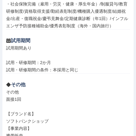
・社会保険完備（雇用・労災・健康・厚生年金）/制服貸与/教育
研修制度/資格取得支援/勤続表彰制度/機種購入優遇制度/結婚祝
金/出産・復職祝金/慶弔見舞金/定期健康診断（年1回）/インフル
エンザ予防接種補助金/優秀表彰制度（海外・国内旅行）
試用期間
試用期間あり

試用・研修期間：2か月

その他
その他

面接1回

【ブランド名】

ソフトバンクショップ

【事業内容】

携帯販売