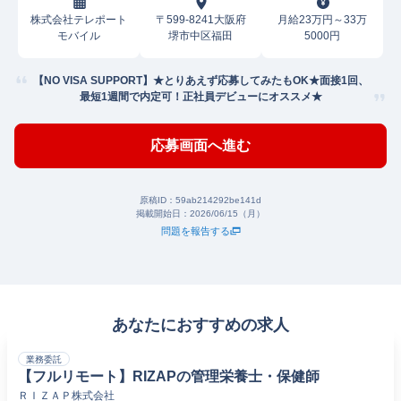
株式会社テレポート
〒599-8241大阪府
月給23万円～33万
モバイル
堺市中区福田
5000円
【NO VISA SUPPORT】★とりあえず応募してみたもOK★面接1回、
最短1週間で内定可！正社員デビューにオススメ★
応募画面へ進む
原稿ID：
59ab214292be141d
掲載開始日：
2026/06/15（月）
問題を報告する
あなたにおすすめの求人
業務委託
【フルリモート】RIZAPの管理栄養士・保健師
ＲＩＺＡＰ株式会社