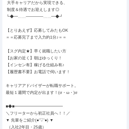
 大手キャリアだから実現できる、

 制度＆待遇でお迎えします◎

┗◆━……──────……━◆┛

【とりあえず】応募してみたもOK

＝＝応募完了まで入力約1分♪＝＝

【スグ内定★】早く就職したい方

【お家の近く】朝はゆっくり！

【インセン有】稼げる仕組み有♪

【履歴書不要】お電話で伺います！

キャリアアドバイザーが転職サポート。

最短１週間で内定が出ます！(σ・ω・)σ

■◆■━━━━━━━━━━━━

＼フリーターから初正社員へ！！／

▼ 先輩をご紹介(●'▽'●) ▼

 （入社2年目・25歳）
