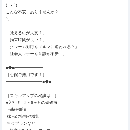
(´･-･`).｡

こんな不安、ありませんか？

＼

「覚えるのが大変？」

「拘束時間が長い？」

「クレーム対応やノルマに追われる？」

「社会人マナーや常識が不安…」

■◆■━━━━━━━

［心配ご無用です！］

━━━━━━━━━■◆■

［スキルアップの秘訣は…］

●入社後、3～6ヶ月の研修有

┗基礎知識

 端末の特徴や機能

 料金プランなど
