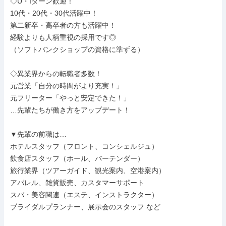
◇U・Iターン歓迎！

10代・20代・30代活躍中！

第二新卒・高卒者の方も活躍中！

経験よりも人柄重視の採用です◎

（ソフトバンクショップの資格に準ずる）

◇異業界からの転職者多数！

元営業「自分の時間がより充実！」

元フリーター「やっと安定できた！」

…先輩たちが働き方をアップデート！

▼先輩の前職は…

ホテルスタッフ（フロント、コンシェルジュ）

飲食店スタッフ（ホール、バーテンダー）

旅行業界（ツアーガイド、観光案内、空港案内）

アパレル、雑貨販売、カスタマーサポート

スパ・美容関連（エステ、インストラクター）

ブライダルプランナー、展示会のスタッフ など
