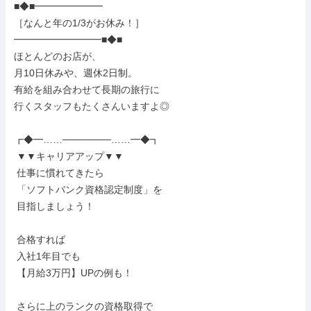
■◆■━━━━━━━

［なんと年の1/3がお休み！］

━━━━━━━━━■◆■

ほとんどのお店が、

月10日休みや、週休2日制。

有給を組み合わせて長期の旅行に

行くスタッフもたくさんいますよ◎

┏◆━……───────……━◆┓

 ▼▼キャリアアップ▼▼

 仕事に慣れてきたら

 「ソフトバンク資格認定制度」を

 目指しましょう！

 合格すれば

 入社1年目でも

 【月給3万円】UPの例も！

 さらに上のランクの資格取得で
