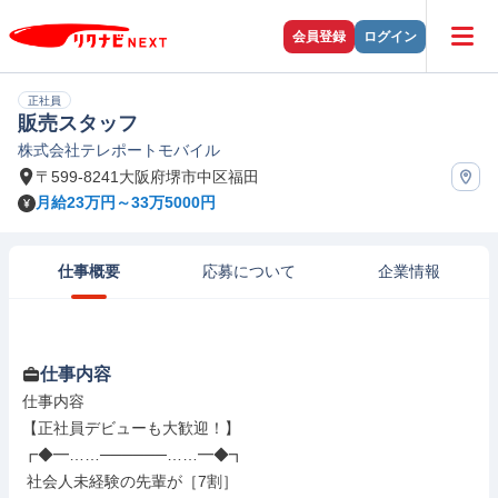
会員登録
ログイン
正社員
販売スタッフ
株式会社テレポートモバイル
〒599-8241大阪府堺市中区福田
月給23万円～33万5000円
仕事概要
応募について
企業情報
仕事内容
仕事内容

【正社員デビューも大歓迎！】

┏◆━……──────……━◆┓

 社会人未経験の先輩が［7割］
