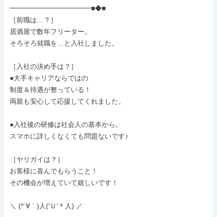
━━━━━━━━━━━━■◆■

［前職は…？］

居酒屋で数年フリーター。

そろそろ就職を…と入社しました。

［入社の決め手は？］

●大手キャリアならではの

制度＆待遇が整っている！

両親も安心して応援してくれました。

●入社後の研修は社会人の基本から。

スマホに詳しくなくても問題ないです♪

［ヤリガイは？］

お客様に喜んでもらうこと！

その機会が増えていて嬉しいです！

＼ (*´∀｀)人('Ｕ'＊人) ／
