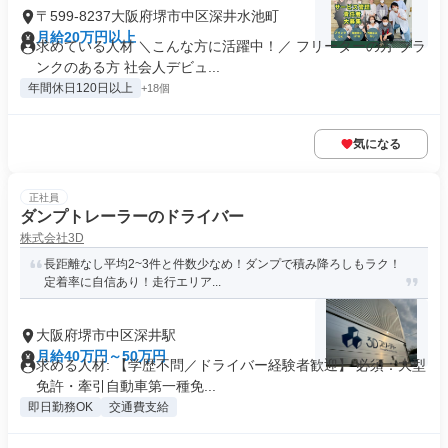
〒599-8237大阪府堺市中区深井水池町
月給20万円以上
求めている人材 ＼こんな方に活躍中！／ フリーターの方 ブラ
ンクのある方 社会人デビュ...
年間休日120日以上
+18個
気になる
正社員
ダンプトレーラーのドライバー
株式会社3D
長距離なし平均2~3件と件数少なめ！ダンプで積み降ろしもラク！
定着率に自信あり！走行エリア...
大阪府堺市中区深井駅
月給40万円～50万円
求める人材: 【学歴不問／ドライバー経験者歓迎】 必須：大型
免許・牽引自動車第一種免...
即日勤務OK
交通費支給