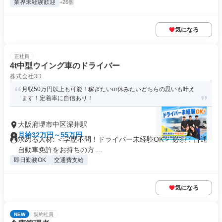
業界未経験歓迎
+26個
気になる
正社員
4t中型ウイング車のドライバー
株式会社3D
月収50万円以上も可能！稼ぎたいor休みたいどちらの思いも叶え
ます！定着率に自信あり！
大阪府堺市中区深井駅
月給32万円～55万円
求める人材: ＜学歴不問！ドライバー未経験OK＞ 必須：普通
自動車免許をお持ちの方 ...
即日勤務OK
交通費支給
気になる
NEW
契約社員