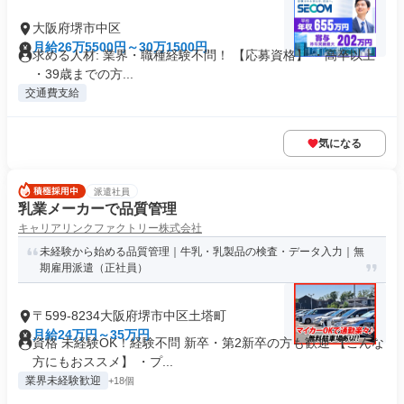
大阪府堺市中区
月給26万5500円～30万1500円
求める人材: 業界・職種経験不問！ 【応募資格】 ・高卒以上
・39歳までの方...
交通費支給
気になる
派遣社員
乳業メーカーで品質管理
キャリアリンクファクトリー株式会社
未経験から始める品質管理｜牛乳・乳製品の検査・データ入力｜無
期雇用派遣（正社員）
〒599-8234大阪府堺市中区土塔町
月給24万円～35万円
資格 未経験OK！経験不問 新卒・第2新卒の方も歓迎 【こんな
方にもおススメ】 ・プ...
業界未経験歓迎
+18個