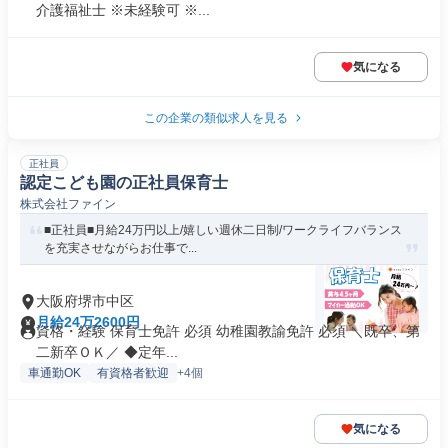
介護福祉士 ※未経験可 ※...
気になる
この企業の類似求人を見る
正社員
認定こども園の正社員保育士
株式会社ファイン
■正社員■月給24万円以上/嬉しい週休二日制/ワークライフバランス
を充実させながらお仕事で...
大阪府堺市中区
月給24万2600円
資格・経験 保育士免許 必須 幼稚園教諭免許 必須 ＼既卒、第
二新卒ＯＫ／ ◆定年...
車通勤OK
有資格者歓迎
+4個
気になる