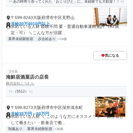
あの時寄り添ってくれた「おくりびと」に。未経験でも大歓迎！！
〒599-8243大阪府堺市中区見野山
月給20万4010円以上
求めている人材 経験不問 要・普通自動車運転免許 （AT限
定・可） ＼こんな方が活躍...
業界未経験歓迎
歩合給あり
+14個
気になる
正社員
海鮮居酒屋店の店長
株式会社こうむら
（5512）
〒599-8273大阪府堺市中区深井清水町
月給35万円～60万円
求めている人材 ＼ このような方にオススメ！ ／ ・責任者と
して働きたい ・飲食店で働...
制服あり
業界未経験歓迎
+36個