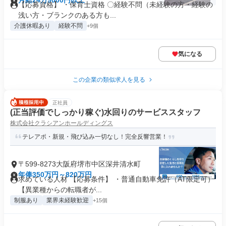
月給24万9000円以上
【応募資格】 ・保育士資格 〇経験不問（未経験の方・経験の
浅い方・ブランクのある方も...
介護休暇あり
経験不問
+9個
気になる
この企業の類似求人を見る
正社員
(正当評価でしっかり稼ぐ)水回りのサービススタッフ
株式会社クラシアンホールディングス
テレアポ・新規・飛び込み一切なし！完全反響営業！
〒599-8273大阪府堺市中区深井清水町
年俸350万円～820万円
求めている人材 【応募条件】 ・普通自動車免許（AT限定可）
【異業種からの転職者が...
制服あり
業界未経験歓迎
+15個