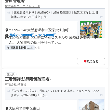
倉庫管理者
株式会社コーエイトレード
【正社員登用あり】未経験OK！経験者優遇◎！残業ほぼなし/土日
祝休み/年休124日以上｜月...
〒599-8248大阪府堺市中区深井畑山町
月給26万8000円～32万4000円
求める人物像 入社時に特別なスキルや 経験は必要ありませ
ん。 人物重視の採用を行ってい...
年間休日120日以上
+7個
気になる
正社員
正看護師(訪問看護管理者)
有限会社 栄友社
「栄友社」の求人をご覧になっていただき本当にありがとうござい
ます☆ ☆2026年8月1日か...
大阪府堺市中区東山