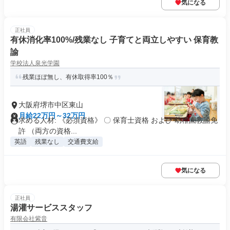
気になる
正社員
有休消化率100%/残業なし 子育てと両立しやすい 保育教
諭
学校法人泉光学園
残業ほぼ無し、有休取得率100％
大阪府堺市中区東山
月給22万円～32万円
求める人材: 《必須資格》 〇 保育士資格 および 幼稚園教諭免
許 （両方の資格...
英語
残業なし
交通費支給
気になる
正社員
湯灌サービススタッフ
有限会社紫音