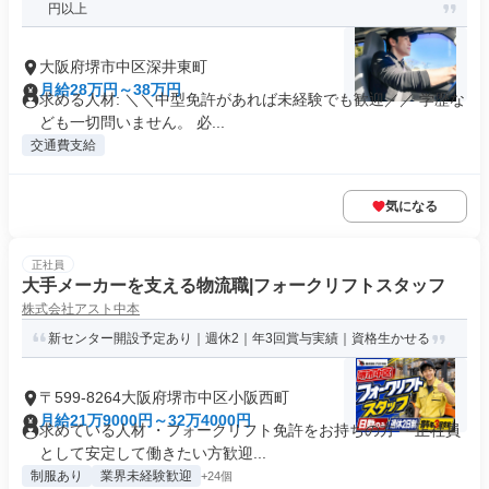
円以上
大阪府堺市中区深井東町
月給28万円～38万円
求める人材: ＼＼中型免許があれば未経験でも歓迎／／ 学歴な
ども一切問いません。 必...
交通費支給
気になる
正社員
大手メーカーを支える物流職|フォークリフトスタッフ
株式会社アスト中本
新センター開設予定あり｜週休2｜年3回賞与実績｜資格生かせる
〒599-8264大阪府堺市中区小阪西町
月給21万9000円～32万4000円
求めている人材 ・フォークリフト免許をお持ちの方 ・正社員
として安定して働きたい方歓迎...
制服あり
業界未経験歓迎
+24個