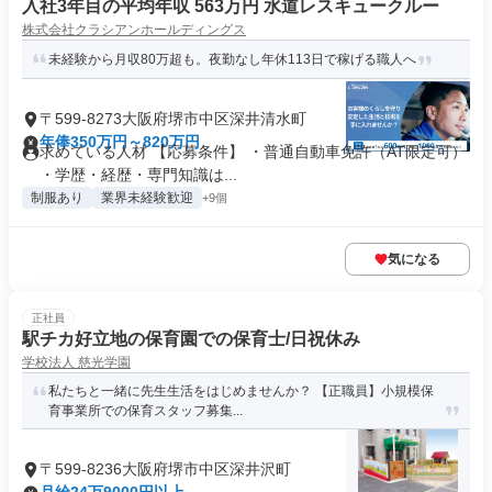
入社3年目の平均年収 563万円 水道レスキュークルー
株式会社クラシアンホールディングス
未経験から月収80万超も。夜勤なし年休113日で稼げる職人へ
〒599-8273大阪府堺市中区深井清水町
年俸350万円～820万円
求めている人材 【応募条件】 ・普通自動車免許（AT限定可）
・学歴・経歴・専門知識は...
制服あり
業界未経験歓迎
+9個
気になる
正社員
駅チカ好立地の保育園での保育士/日祝休み
学校法人 慈光学園
私たちと一緒に先生生活をはじめませんか？ 【正職員】小規模保
育事業所での保育スタッフ募集...
〒599-8236大阪府堺市中区深井沢町