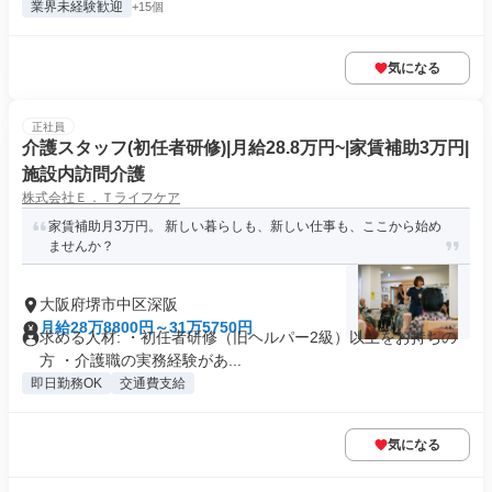
業界未経験歓迎
+15個
気になる
正社員
介護スタッフ(初任者研修)|月給28.8万円~|家賃補助3万円|
施設内訪問介護
株式会社Ｅ．Ｔライフケア
家賃補助月3万円。 新しい暮らしも、新しい仕事も、ここから始め
ませんか？
大阪府堺市中区深阪
月給28万8800円～31万5750円
求める人材: ・初任者研修（旧ヘルパー2級）以上をお持ちの
方 ・介護職の実務経験があ...
即日勤務OK
交通費支給
気になる