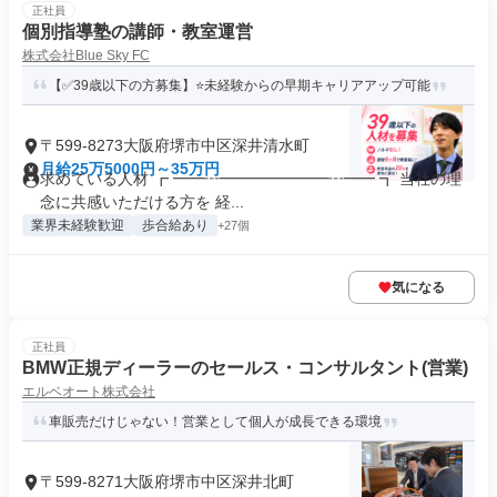
正社員
個別指導塾の講師・教室運営
株式会社Blue Sky FC
【✅39歳以下の方募集】⭐未経験からの早期キャリアアップ可能
〒599-8273大阪府堺市中区深井清水町
月給25万5000円～35万円
求めている人材 ┏ ━━┅━━━━━━━┅━━ ┓ 当社の理
念に共感いただける方を 経...
業界未経験歓迎
歩合給あり
+27個
気になる
正社員
BMW正規ディーラーのセールス・コンサルタント(営業)
エルベオート株式会社
車販売だけじゃない！営業として個人が成長できる環境
〒599-8271大阪府堺市中区深井北町