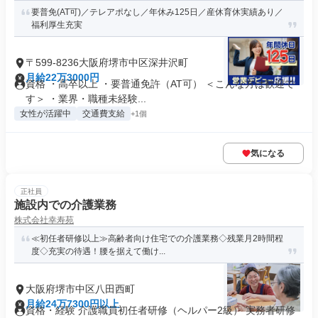
要普免(AT可)／テレアポなし／年休み125日／産休育休実績あり／
福利厚生充実
〒599-8236大阪府堺市中区深井沢町
月給22万3000円
資格 ・高卒以上 ・要普通免許（AT可） ＜こんな方は歓迎で
す＞ ・業界・職種未経験...
女性が活躍中
交通費支給
+1個
気になる
正社員
施設内での介護業務
株式会社幸寿苑
≪初任者研修以上≫高齢者向け住宅での介護業務◇残業月2時間程
度◇充実の待遇！腰を据えて働け...
大阪府堺市中区八田西町
月給24万7300円以上
資格・経験 介護職員初任者研修（ヘルパー2級） 実務者研修