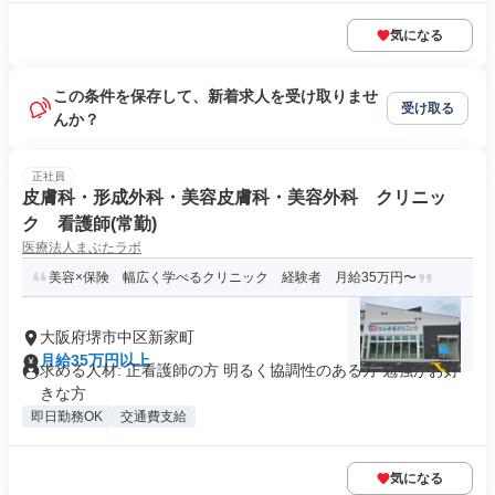
気になる
この条件を保存して、新着求人を受け取りませ
受け取る
んか？
正社員
皮膚科・形成外科・美容皮膚科・美容外科 クリニッ
ク 看護師(常勤)
医療法人まぶたラボ
美容×保険 幅広く学べるクリニック 経験者 月給35万円〜
大阪府堺市中区新家町
月給35万円以上
求める人材: 正看護師の方 明るく協調性のある方 勉強がお好
きな方
即日勤務OK
交通費支給
気になる