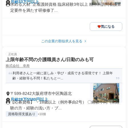
月給33万円以上
求める人材: 正看護師資格 臨床経験3年以上 精神科訪問看護算
定要件を満たす研修修了...
気になる
この企業の類似求人を見る
正社員
上限年齢不問の介護職員さん/日勤のみも可
株式会社 幸寿
利用者さんと一緒に楽しみ・学び・成長できる環境です！ 上限年
齢・経験等も不問！私たちと一...
〒599-8242大阪府堺市中区陶器北
月給28万5580円以上
【応募資格】 ・18歳以上（例外事由2号） 〇経験不問（未経
験の方・経験の浅い方・ブ...
資格取得支援あり
+10個