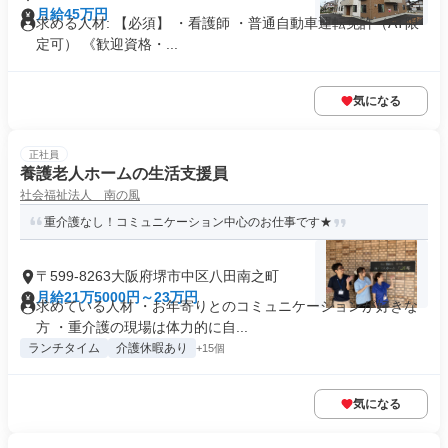
月給45万円
求める人材: 【必須】 ・看護師 ・普通自動車運転免許（AT限
定可） 《歓迎資格・...
気になる
正社員
養護老人ホームの生活支援員
社会福祉法人 南の風
重介護なし！コミュニケーション中心のお仕事です★
〒599-8263大阪府堺市中区八田南之町
月給21万5000円～23万円
求めている人材 ・お年寄りとのコミュニケーションが好きな
方 ・重介護の現場は体力的に自...
ランチタイム
介護休暇あり
+15個
気になる