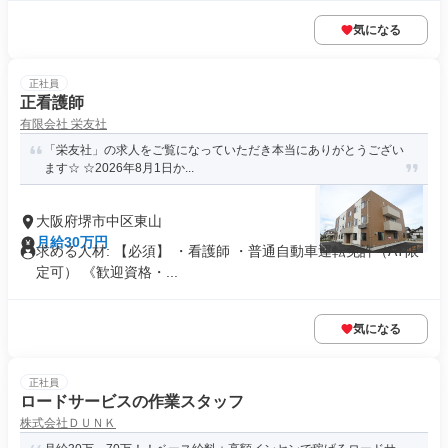
気になる
正社員
正看護師
有限会社 栄友社
「栄友社」の求人をご覧になっていただき本当にありがとうござい
ます☆ ☆2026年8月1日か...
大阪府堺市中区東山
月給30万円
求める人材: 【必須】 ・看護師 ・普通自動車運転免許（AT限
定可） 《歓迎資格・...
気になる
正社員
ロードサービスの作業スタッフ
株式会社ＤＵＮＫ