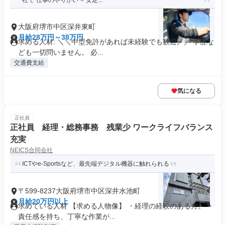
社で“仕事のやりがい”×“安定...
大阪府堺市中区深井東町
月給28万円～38万円
求める人材: ＼＼中型免許があれば未経験でも歓迎／／ 学歴な
ども一切問いません。 必...
交通費支給
気になる
正社員
正社員 経理・総務事務 残業少 ワークライフバランス
充実
NEICS合同会社
ICTやe-Sportsなど、最先端デジタル機器に触れられる
〒599-8237大阪府堺市中区深井水池町
月給20万円以上
求めている人材 【求める人物像】 ・経理の経験のある方。 ・
責任感を持ち、丁寧な作業が...