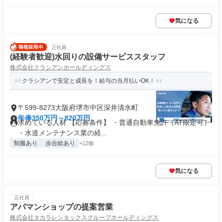
気になる
正社員
(経験者歓迎)水回りの設備サービススタッフ
株式会社クラシアンホールディングス
クラシアンで安定と成長を！給与の当月払いOK！
〒599-8273大阪府堺市中区深井清水町
年俸350万円～820万円
求めている人材 【応募条件】 ・普通自動車免許（AT限定可）
・水道メンテナンス業の経...
制服あり
歩合給あり
+12個
気になる
正社員
アパマンショップの提案営業
株式会社タカラレンタックスグループホールディングス