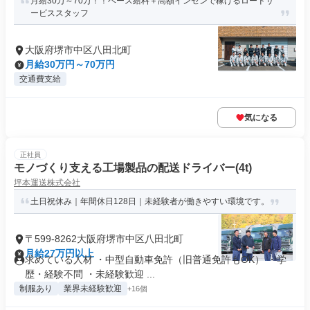
月給30万～70万！！ベース給料＋高額インセンで稼げるロードサ
ービススタッフ
大阪府堺市中区八田北町
月給30万円～70万円
交通費支給
気になる
正社員
モノづくり支える工場製品の配送ドライバー(4t)
坪本運送株式会社
土日祝休み｜年間休日128日｜未経験者が働きやすい環境です。
〒599-8262大阪府堺市中区八田北町
月給27万円以上
求めている人材 ・中型自動車免許（旧普通免許もOK） ・学
歴・経験不問 ・未経験歓迎 ...
制服あり
業界未経験歓迎
+16個