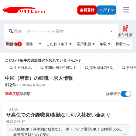
会員登録
ログイン
職種・キーワードから探す
条件保存
勤務地
職種
こだわり条件
雇用形態
年収
新着のみ
1
こだわり条件の追加設定を忘れていませんか？
土日祝休み
年間休日120日以上
完全週休2日制
学歴
中区（堺市）の転職・求人情報
972
件
1
〜
100
件目を表示中
関連度順
新着順
詳細表示
正社員
サ高住での介護職員/夜勤なし可/入社祝い金あり
株式会社 絆
未経験OK！基本的に残業なし！車・バイク通勤OK！ 24時間365日
看護師常駐なので安心...