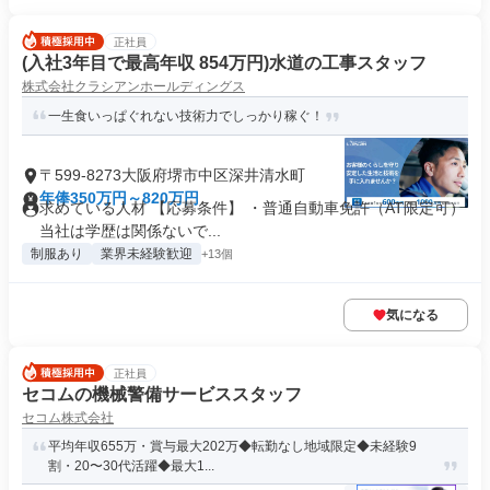
正社員
(入社3年目で最高年収 854万円)水道の工事スタッフ
株式会社クラシアンホールディングス
一生食いっぱぐれない技術力でしっかり稼ぐ！
〒599-8273大阪府堺市中区深井清水町
年俸350万円～820万円
求めている人材 【応募条件】 ・普通自動車免許（AT限定可）
当社は学歴は関係ないで...
制服あり
業界未経験歓迎
+13個
気になる
正社員
セコムの機械警備サービススタッフ
セコム株式会社
平均年収655万・賞与最大202万◆転勤なし地域限定◆未経験9
割・20〜30代活躍◆最大1...