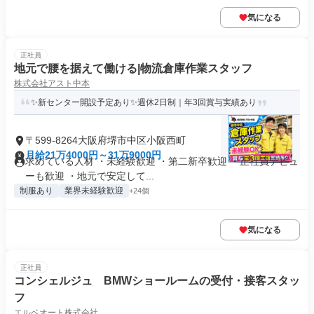
気になる
正社員
地元で腰を据えて働ける|物流倉庫作業スタッフ
株式会社アスト中本
✨新センター開設予定あり✨週休2日制｜年3回賞与実績あり
〒599-8264大阪府堺市中区小阪西町
月給21万4000円～31万9000円
求めている人材 ・未経験歓迎 ・第二新卒歓迎 ・正社員デビュ
ーも歓迎 ・地元で安定して...
制服あり
業界未経験歓迎
+24個
気になる
正社員
コンシェルジュ BMWショールームの受付・接客スタッ
フ
エルベオート株式会社