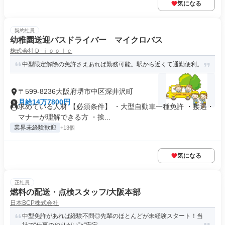
気になる
契約社員
幼稚園送迎バスドライバー マイクロバス
株式会社Ｄ‐ｉｐｐｌｅ
中型限定解除の免許さえあれば勤務可能。駅から近くて通勤便利。
〒599-8236大阪府堺市中区深井沢町
月給14万7800円
求めている人材 【必須条件】 ・大型自動車一種免許 ・接遇・
マナーが理解できる方 ・挨...
業界未経験歓迎
+13個
気になる
正社員
燃料の配送・点検スタッフ/大阪本部
日本BCP株式会社
中型免許があれば経験不問◎先輩のほとんどが未経験スタート！当