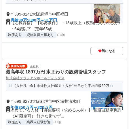
〒599-8241大阪府堺市中区福田
月給30万5000円～31万円
【応募資格】 【応募条件】 ・18歳以上（夜勤に入られる方）
・64歳以下（定年65歳...
制服あり
資格取得支援あり
+13個
気になる
正社員
最高年収 1897万円 水まわりの設備管理スタッフ
株式会社クラシアンホールディングス
【入社祝い金】未経験入社90％！入社1年目から平均月収39万
〒599-8273大阪府堺市中区深井清水町
年俸350万円～820万円
求めている人材 【募集要項（求める人材）】 普通自動車免許
（AT限定可） 好きな街でず...
制服あり
業界未経験歓迎
+17個