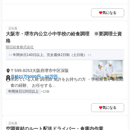
気になる
正社員
大阪市・堺市内公立小中学校の給食調理 ※要調理士資
格
朝日給食株式会社
年間休日140日以上。完全週休2日制（土日祝）
〒599-8253大阪府堺市中区深阪
月給21万5000円～30万円
求めている人材 調理師 免許をお持ちの方 ・学校給食か集団給
食の経験、 お任せする...
年間休日120日以上
+12個
気になる
正社員
空調資材のルート配送ドライバー・倉庫内作業