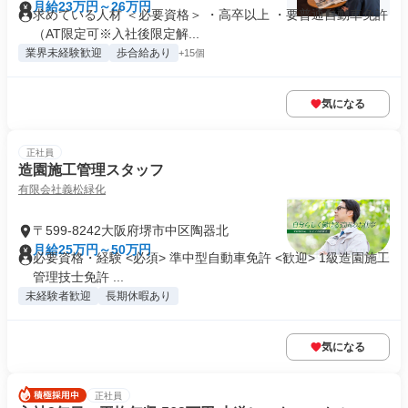
月給23万円～26万円
求めている人材 ＜必要資格＞ ・高卒以上 ・要普通自動車免許
（AT限定可※入社後限定解...
業界未経験歓迎
歩合給あり
+15個
気になる
正社員
造園施工管理スタッフ
有限会社義松緑化
〒599-8242大阪府堺市中区陶器北
月給25万円～50万円
必要資格・経験 <必須> 準中型自動車免許 <歓迎> 1級造園施工
管理技士免許 ...
未経験者歓迎
長期休暇あり
気になる
正社員