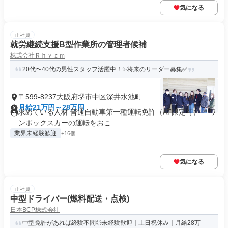
気になる
正社員
就労継続支援B型作業所の管理者候補
株式会社Ｒｈｙｚｍ
20代〜40代の男性スタッフ活躍中！✨将来のリーダー募集✅
〒599-8237大阪府堺市中区深井水池町
月給21万円～28万円
求めている人材 普通自動車第一種運転免許（AT限定可） ＊ワ
ンボックスカーの運転をおこ...
業界未経験歓迎
+16個
気になる
正社員
中型ドライバー(燃料配送・点検)
日本BCP株式会社
中型免許があれば経験不問◎未経験歓迎｜土日祝休み｜月給28万