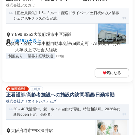
株式会社フカガワ
【正社員募集】1.5～2tルート配送ドライバー／土日祝休み／業界
シェアTOPクラスの安定成...
〒599-8253大阪府堺市中区深阪
月給25万円以上
資格・経験 ・準中型自動車免許(5t限定可・AT限定不可)以上
・大卒以上で社会人経験...
制服あり
業界未経験歓迎
+13個
気になる
正社員
正看護師/高齢者施設への施設内訪問看護/日勤常勤
株式会社クリエイトシステムズ
20～40代活躍中、髪・ネイル自由な環境、時短相談可。2026年に
新規open予定、高齢者...
大阪府堺市中区深井駅