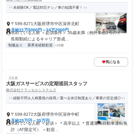
未経験OK／電話対応ナシ／車の知識不要！
〒599-8271大阪府堺市中区深井北町
月給21万5000円～24万2000円
求めている人材 ＜必須条件＞ 35歳未満（例外事由3号のイ・
長期勤続によるキャリア形成...
制服あり
業界未経験歓迎
+16個
気になる
正社員
大阪ガスサービスの定期巡回スタッフ
株式会社クラッセルシステムズ
経験不問＆人柄重視の採用／選べる休日制度あり／事業の安定感◎
〒599-8272大阪府堺市中区深井中町
月給25万円～35万円
求めている人材 ＜必須＞ ＊高卒以上 ＊普通運転自動車運転免
許（AT限定可） ＜歓迎...