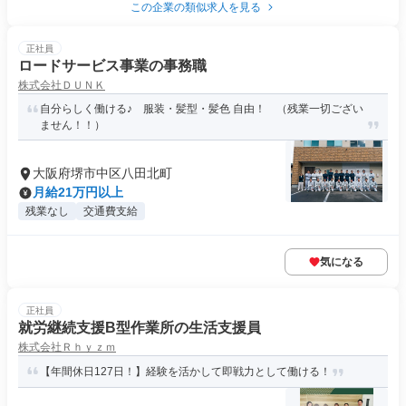
この企業の類似求人を見る
正社員
ロードサービス事業の事務職
株式会社ＤＵＮＫ
自分らしく働ける♪ 服装・髪型・髪色 自由！ （残業一切ござい
ません！！）
大阪府堺市中区八田北町
月給21万円以上
残業なし
交通費支給
気になる
正社員
就労継続支援B型作業所の生活支援員
株式会社Ｒｈｙｚｍ
【年間休日127日！】経験を活かして即戦力として働ける！