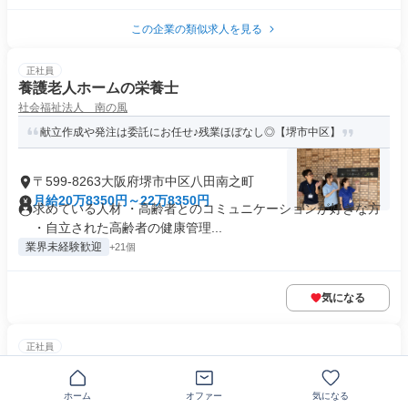
この企業の類似求人を見る
正社員
養護老人ホームの栄養士
社会福祉法人 南の風
献立作成や発注は委託にお任せ♪残業ほぼなし◎【堺市中区】
〒599-8263大阪府堺市中区八田南之町
月給20万8350円～22万8350円
求めている人材 ・高齢者とのコミュニケーションが好きな方
・自立された高齢者の健康管理...
業界未経験歓迎
+21個
気になる
正社員
海鮮居酒屋店の正社員
株式会社こうむら
ホーム
オファー
気になる