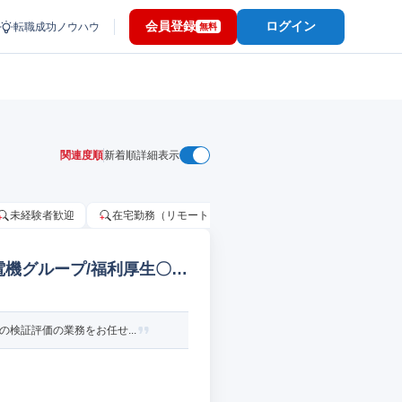
会員登録
ログイン
転職成功ノウハウ
無料
関連度順
新着順
詳細表示
未経験者歓迎
在宅勤務（リモートワーク）OK
家賃補助・住宅手当
電機グループ/福利厚生〇
検証評価の業務をお任せ...