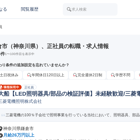
なる
閲覧履歴
求人検索
員
倉市（神奈川県）、正社員の転職・求人情報
5
件
1
〜
100
件目を表示中
わり条件の追加設定を忘れていませんか？
土日祝休み
年間休日120日以上
完全週休2日制
学歴不問
正社員
大船【LED照明器具/部品の検証評価】未経験歓迎/三菱
三菱電機照明株式会社
評価/実験/テスト(機械/電気/電子製品専門職)
三菱電機の100％子会社で照明事業を行っている当社において、照明器具、部品の
神奈川県鎌倉市
月給26万円以上