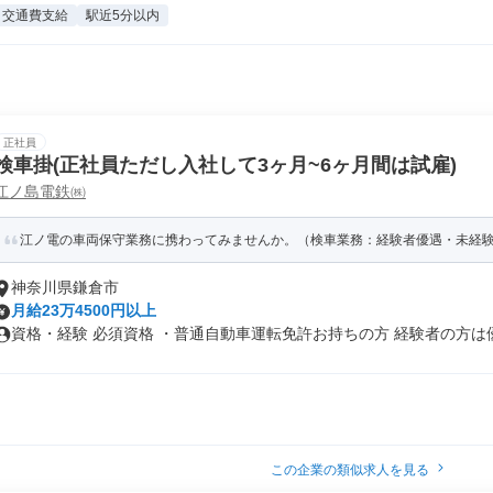
交通費支給
駅近5分以内
正社員
検車掛(正社員ただし入社して3ヶ月~6ヶ月間は試雇)
江ノ島電鉄㈱
江ノ電の車両保守業務に携わってみませんか。（検車業務：経験者優遇・未経
神奈川県鎌倉市
月給23万4500円以上
資格・経験 必須資格 ・普通自動車運転免許お持ちの方 経験者の方は優.
この企業の類似求人を見る