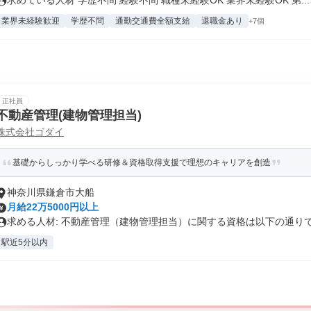
求めている人材 学歴不問 経験不問 職種未経験OK 業界未経験OK 第...
業界未経験歓迎
学歴不問
通勤交通費全額支給
退職金あり
+7個
正社員
不動産管理(建物管理担当)
株式会社ゴダイ
基礎からしっかり学べる研修＆資格取得支援で理想のキャリアを創造
神奈川県鎌倉市大船
月給22万5000円以上
求める人材: 不動産管理（建物管理担当）に関する資格は以下の通りです
駅近5分以内