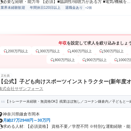
必要な経験・能力等 【必須】■協調性/傾聴力がある方 ■電気/機械を...
業界未経験歓迎
年間休日120日以上
退職金あり
+2個
年収
を設定して求人を絞り込みましょ
200万円以上
300万円以上
400万円以上
500万円以上
800万円以上
900万円以上
1000
正社員
【公式】子ども向けスポーツインストラクター(新年度オ
株式会社サザンフォース
【トレーナー未経験・無資格OK】残業ほぼ無し／️コーナン鎌倉内／子どもと一
神奈川県鎌倉市岡本
月給27万2948円～30万円
求める人材: 【必須資格】 資格不要／学歴不問 ※特別な運動経験・能..