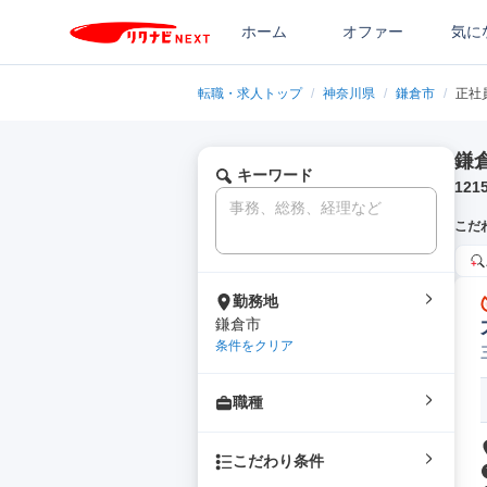
ホーム
オファー
気に
転職・求人トップ
/
神奈川県
/
鎌倉市
/
正社
鎌
キーワード
121
こだ
勤務地
鎌倉市
条件をクリア
職種
こだわり条件