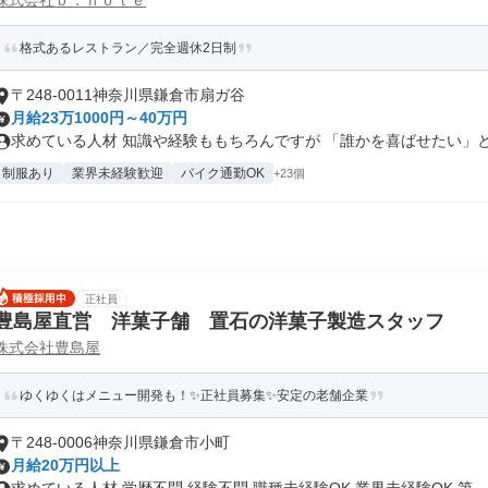
株式会社ｂ．ｎｏｔｅ
格式あるレストラン／完全週休2日制
〒248-0011神奈川県鎌倉市扇ガ谷
月給23万1000円～40万円
求めている人材 知識や経験ももちろんですが 「誰かを喜ばせたい」とい
制服あり
業界未経験歓迎
バイク通勤OK
+23個
正社員
豊島屋直営 洋菓子舗 置石の洋菓子製造スタッフ
株式会社豊島屋
ゆくゆくはメニュー開発も！✨正社員募集✨安定の老舗企業
〒248-0006神奈川県鎌倉市小町
月給20万円以上