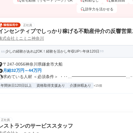
在宅勤務（リモートワーク）OK
転勤なし
服装自由
語学力を活かせる
正社員
インセンティブでしっかり稼げる不動産仲介の反響営業
株式会社ミニミニ神奈川
少しの経験があればOK！経験を活かし年収UP✨年休120日
〒247-0056神奈川県鎌倉市大船
月給32万円～44万円
求めている人材 ＜必須条件＞ ・‥…━━━━━━━━━━━━━…‥・ 
年間休日120日以上
資格取得支援あり
介護休暇あり
+15個
正社員
レストランのサービススタッフ