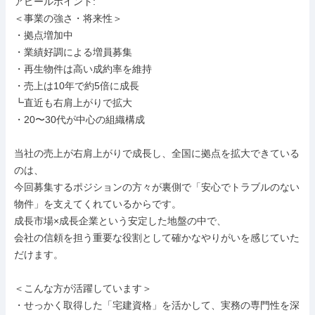
アピールポイント: 

＜事業の強さ・将来性＞

・拠点増加中

・業績好調による増員募集

・再生物件は高い成約率を維持

・売上は10年で約5倍に成長

┗直近も右肩上がりで拡大

・20〜30代が中心の組織構成

当社の売上が右肩上がりで成長し、全国に拠点を拡大できている
のは、

今回募集するポジションの方々が裏側で「安心でトラブルのない
物件」を支えてくれているからです。

成長市場×成長企業という安定した地盤の中で、

会社の信頼を担う重要な役割として確かなやりがいを感じていた
だけます。

＜こんな方が活躍しています＞

・せっかく取得した「宅建資格」を活かして、実務の専門性を深