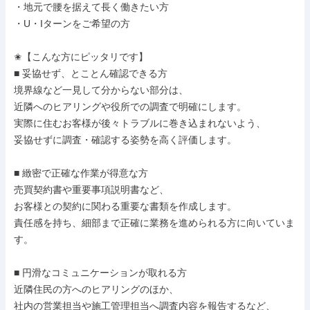
・地元で腰を据えて長く働きたい方

・U・Iターンをご希望の方

✬【こんな方にピッタリです】

■ 妥協せず、とことん確認できる方

境界線など一見して分からない部分は、

近隣へのヒアリングや役所での調査で明確にします。

実際に住むお客様が後々トラブルに巻き込まれないよう、

妥協せずに調査・確認する姿勢を高く評価します。

■ 緻密で正確な作業が得意な方

売買契約書や重要事項説明書など、

お客様との契約に関わる重要な書類を作成します。

責任感を持ち、細部まで正確に業務を進められる方に向いていま
す。

■ 円滑なコミュニケーションが取れる方

近隣住民の方へのヒアリングのほか、

社内の営業担当や施工管理担当へ調査内容を報告するなど、
