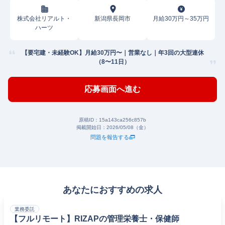
株式会社リアルト・
新潟県長岡市
月給30万円～35万円
ハーツ
【要宅建・未経験OK】月給30万円〜｜営業なし｜年3回の大型連休
（8〜11日）
応募画面へ進む
原稿ID：
15a143ca256c857b
掲載開始日：
2026/05/08（金）
問題を報告する
あなたにおすすめの求人
業務委託
【フルリモート】RIZAPの管理栄養士・保健師