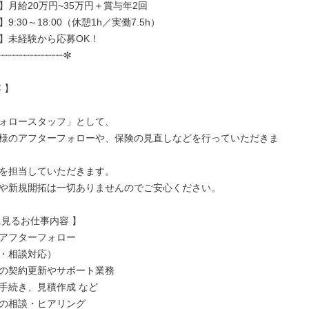
月給20万円~35万円＋賞与年2回

:30～18:00（休憩1h／実働7.5h）

】未経験から応募OK！

┈┈┈┈┈┈┈┈┈┈┈✼

】

ォロースタッフ」として、

様のアフターフォローや、保険の見直しなどを行っていただきま
を担当していただきます。

や新規開拓は一切ありませんのでご安心ください。

見るお仕事内容 】

アフターフォロー

・相談対応）

の契約更新やサポート業務

手続き、見積作成 など

の相談・ヒアリング
