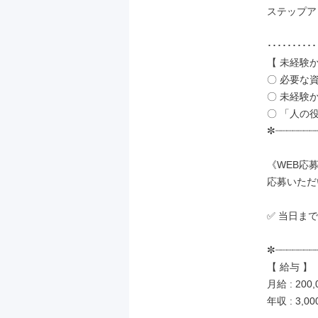
ステップア
･･････････
【 未経験
〇 必要な
〇 未経験
〇 「人の
✼┈┈┈┈┈┈┈┈
《WEB応募
応募いただ
✅ 当日ま
✼┈┈┈┈┈┈┈┈
【 給与 】

月給 : 200
年収 : 3,00