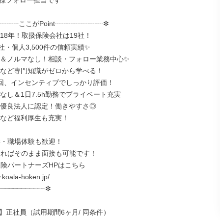
様フォロー担当です

┈┈ここがPoint┈┈┈┈┈┈┈✼

18年！取扱保険会社は19社！

0社・個人3,500件の信頼実績✨

拓＆ノルマなし！相談・フォロー業務中心✨

識など専門知識がゼロから学べる！

2回、インセンティブでしっかり評価！

なし＆1日7.5h勤務でプライベート充実

営優良法人に認定！働きやすさ◎

導など福利厚生も充実！

学・職場体験も歓迎！

あればそのまま面接も可能です！

保険パートナーズHPはこちら

.koala-hoken.jp/

┈┈┈┈┈┈┈┈┈┈┈✼

】正社員（試用期間6ヶ月/ 同条件）
