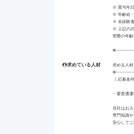
※ 賞与年2
※ 年齢給・
※ 未経験
※ 上記の
実際の年齢
✼┈┈┈┈┈┈┈
求めている人材
求める人材: 
✼┈┈┈┈┈┈┈┈
《 応募条件
・要普通運
当社はお人
専門知識や
安心してご