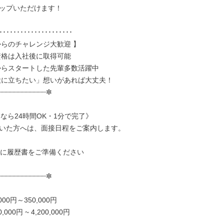
ップいただけます！

･････････････････････

からのチャレンジ大歓迎 】

資格は入社後に取得可能

からスタートした先輩多数活躍中

役に立ちたい」想いがあれば大丈夫！

┈┈┈┈┈┈┈┈┈┈┈✼

なら24時間OK・1分で完了》

いた方へは、面接日程をご案内します。

でに履歴書をご準備ください

┈┈┈┈┈┈┈┈┈┈┈✼

,000円～350,000円

0,000円 ~ 4,200,000円
