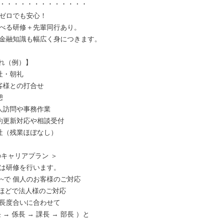
・・・・・・・・・・・・・

ゼロでも安心！

べる研修＋先輩同行あり。

金融知識も幅広く身につきます。

れ（例）】

社・朝礼

お客様との打合せ



法人訪問や事務作業

契約更新対応や相談受付

退社（残業ほぼなし）

キャリアプラン ＞

は研修を行います。

 ~で 個人のお客様のご対応

年ほどで法人様のご対応

長度合いに合わせて

→ 係長 → 課長 → 部長 ）と
