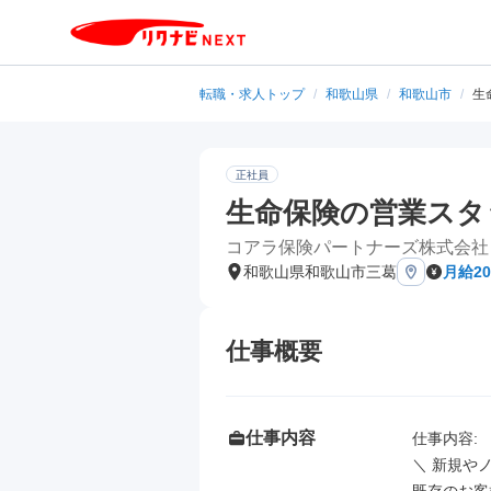
転職・求人トップ
/
和歌山県
/
和歌山市
/
生
正社員
生命保険の営業スタ
コアラ保険パートナーズ株式会社
和歌山県和歌山市三葛
月給2
仕事概要
仕事内容
仕事内容: 

＼ 新規や