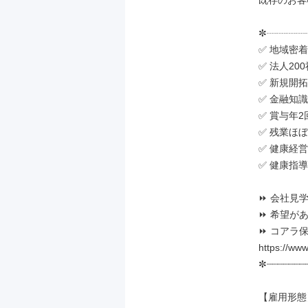
既存のお客
✼┈┈┈┈┈
✅ 地域密着
✅ 法人20
✅ 新規開
✅ 金融知
✅ 賞与年
✅ 残業ほぼ
✅ 健康経
✅ 健康指
⏩ 会社見
⏩ 希望が
⏩ コアラ
https://www
✼┈┈┈┈┈┈┈┈
【雇用形態