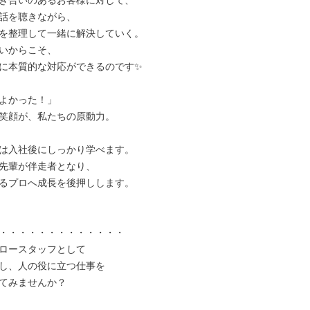
き合いのあるお客様に対して、

話を聴きながら、

を整理して一緒に解決していく。

いからこそ、

に本質的な対応ができるのです✨

よかった！」

笑顔が、私たちの原動力。

は入社後にしっかり学べます。

先輩が伴走者となり、

るプロへ成長を後押しします。

・・・・・・・・・・・・・

ロースタッフとして

し、人の役に立つ仕事を

てみませんか？
