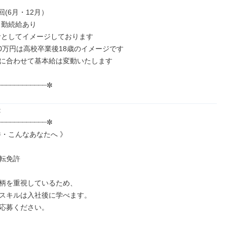
回(6月・12月）

勤続給あり

者としてイメージしております

20万円は高校卒業後18歳のイメージです

に合わせて基本給は変動いたします

┈┈┈┈┈┈┈┈┈┈┈┈✼


┈┈┈┈┈┈┈┈┈┈┈✼

・こんなあなたへ 》

転免許

柄を重視しているため、

スキルは入社後に学べます。

応募ください。
