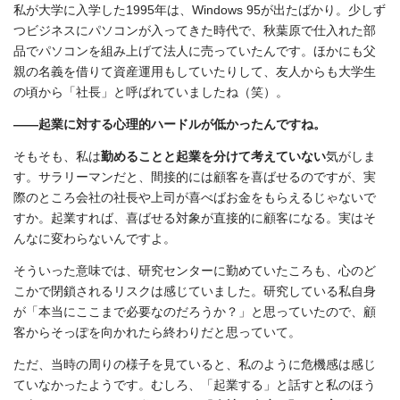
私が大学に入学した1995年は、Windows 95が出たばかり。少しず
つビジネスにパソコンが入ってきた時代で、秋葉原で仕入れた部
品でパソコンを組み上げて法人に売っていたんです。ほかにも父
親の名義を借りて資産運用もしていたりして、友人からも大学生
の頃から「社長」と呼ばれていましたね（笑）。
――起業に対する心理的ハードルが低かったんですね。
そもそも、私は
勤めることと起業を分けて考えていない
気がしま
す。サラリーマンだと、間接的には顧客を喜ばせるのですが、実
際のところ会社の社長や上司が喜べばお金をもらえるじゃないで
すか。起業すれば、喜ばせる対象が直接的に顧客になる。実はそ
んなに変わらないんですよ。
そういった意味では、研究センターに勤めていたころも、心のど
こかで閉鎖されるリスクは感じていました。研究している私自身
が「本当にここまで必要なのだろうか？」と思っていたので、顧
客からそっぽを向かれたら終わりだと思っていて。
ただ、当時の周りの様子を見ていると、私のように危機感は感じ
ていなかったようです。むしろ、「起業する」と話すと私のほう