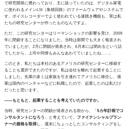
で研究開発に携わっており、主に扱っていたのは、デジタル家電
に使われるメインLSI（集積回路）のファームウェアやシステムで
す。ボイスレコーダーでよく使われている速聴き機能も、実は私
たちの研究センターが作ったものなんですよ。
ただ、この研究センターはリーマンショックの影響を受け、2009
年に閉鎖することになりました。当時は新聞でも大きく報道され
ていましたが、2月に閉鎖が発表され、6月末には閉めるという話
でしたから、上司や同僚もみんなあわてていましたね……。
このとき、私たちは本社のあるアメリカの研究センターに移籍す
ることも選択できたのですが、私は会社を離れて起業することに
しました。先輩の多くは家族を引き連れてアメリカに移住し、後
輩は国内のベンチャーなどに転職したので、起業したのは私だけ
だったと思います。
――もともと、起業することを考えていたのですか。
当時、研究センターの閉鎖が発表される前から、「
5カ年計画でコ
ンサルタントになろう
」と考えていて、
ファイナンシャルプラン
ナーの資格を取得
し、週末にちょっとしたコンサルティングをし