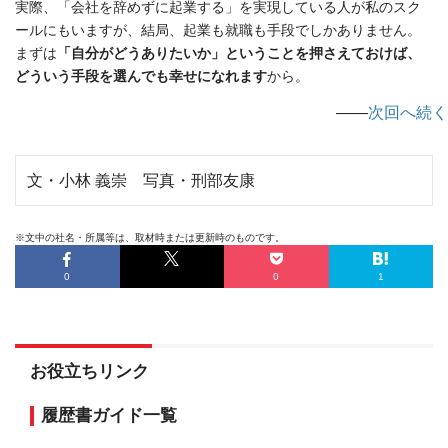
実際、「会社を辞めずに起業する」を実現している人が私のスク
ールにもいますが、結局、起業も就職も手段でしかありません。
まずは
「自分がどうありたいか」ということを押さえておけば、
どういう手段を選んでも幸せになれます
から。
――
次回へ続く
文・小林 義崇 写真・刑部友康
※文中の社名・所属等は、取材時または更新時のものです。
0
0
1
お役立ちリンク
履歴書ガイド一覧