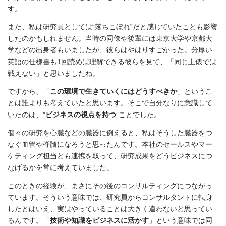
す。
また、私は研究員としては“落ちこぼれ”だと感じていたことも影響
したのかもしれません。当時の同僚や後輩には東京大学や京都大
学などの出身者もいましたが、彼らはやはりすごかった。分厚い
英語の仕様書も1回読めば理解できる彼らを見て、「同じ土俵では
戦えない」と思いましたね。
ですから、「
この環境で生きていくにはどうすべきか
」というこ
とは誰よりも考えていたと思います。そこで自分なりに意識して
いたのは、”
ビジネスの視点を持つ
”ことでした。
個々の研究を心臓などの臓器に例えると、私はそうした臓器をつ
なぐ血管や脊髄になろうと思ったんです。本社のセールスやマー
ケティング担当とも連携を取って、研究成果をどうビジネスにつ
なげるかを常に考えていました。
このときの経験が、まさにその後のコンサルティングにつながっ
ています。そういう意味では、研究員からコンサルタントに転身
したとはいえ、実はやっていることは大きく違わないと思ってい
るんです。「
技術や知識をビジネスに活かす
」という意味では同