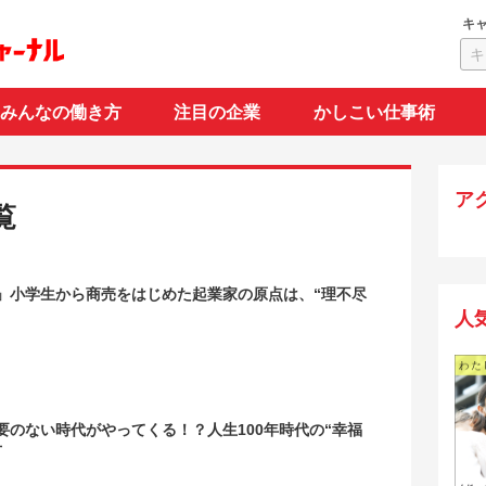
キ
みんなの働き方
注目の企業
かしこい仕事術
ア
覧
」小学生から商売をはじめた起業家の原点は、“理不尽
人
要のない時代がやってくる！？人生100年時代の“幸福
方