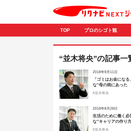
TOP
プロのシゴト観
“並木将央”の記事一
2018年9月11日
「ゴミはお金になる
な”母の病にあった
#並木将央
2018年8月28日
生活のために働く必
な”キャリアの作り
#並木将央