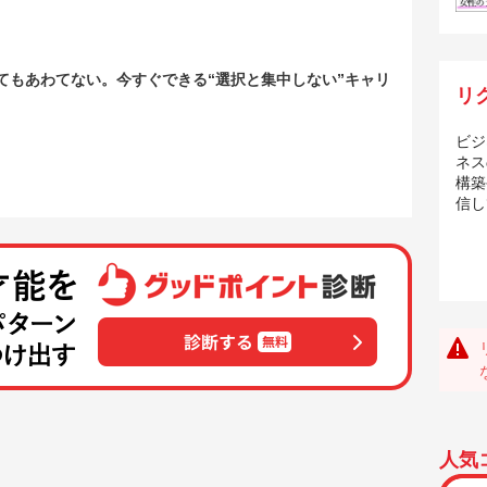
てもあわてない。今すぐできる“選択と集中しない”キャリ
リ
ビジ
ネス
構築
信し
人気