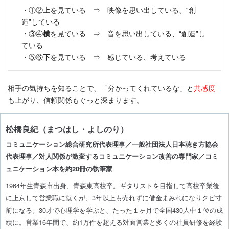
・①②
上
を見ている ⇒ 映像を思い出している、“創
造”している
・③④
横
を見ている ⇒ 音を思い出している、“創造”し
ている
・⑤⑥
下
を見ている ⇒ 感じている、考えている
相手の気持ちを知ることで、「分かってくれているな」と
共感度
も上がり、信頼関係もぐっと深まります。
松橋良紀（まつはし・よしのり）
コミュニケーション総合研究所代表理事／一般社団法人日本聴き方協会
代表理事／対人関係が激変するコミュニケーション改善の専門家／コミ
ュニケーション本を約20冊の執筆家
1964年生青森市出身、青森東高校卒。ギタリストを目指して高校卒業後
に上京して営業職に就くが、3年以上も売れずに借金まみれになりクビ寸
前になる。30才で心理学を学ぶと、たった１ヶ月で全国430人中１位の成
績に。営業16年間で、約1万件を超える対面営業と多くの社員研修を経験