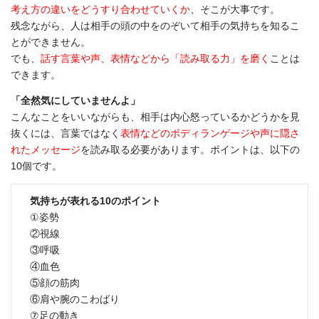
考え方の違いをどうすり合わせていくか
、そこが大事です。
残念ながら、人は相手の頭の中をのぞいて相手の気持ちを知るこ
とができません。
でも、
話す言葉や声、表情などから「読み取る力」を磨く
ことは
できます。
「全然気にしていませんよ」
こんなことをいいながらも、相手は内心怒っているかどうかを見
抜くには、言葉ではなく
表情などのボディランゲージや声に隠さ
れたメッセージ
を読み取る必要があります。ポイントは、以下の
10個です。
気持ちが表れる10のポイント
①姿勢
②視線
③呼吸
④血色
⑤顔の筋肉
⑥肩や腕のこわばり
⑦足の動き