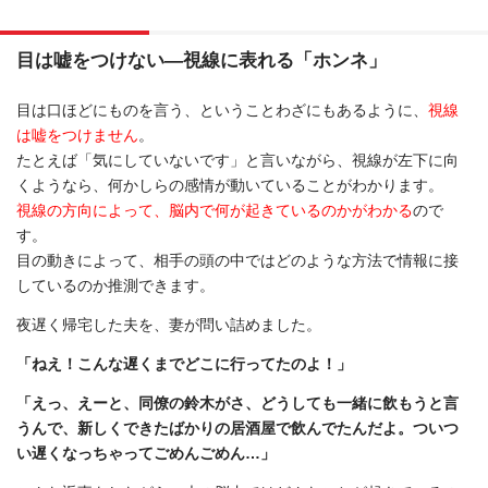
目は嘘をつけない―視線に表れる「ホンネ」
目は口ほどにものを言う、ということわざにもあるように、
視線
は嘘をつけません
。
たとえば「気にしていないです」と言いながら、視線が左下に向
くようなら、何かしらの感情が動いていることがわかります。
視線の方向によって、脳内で何が起きているのかがわかる
ので
す。
目の動きによって、相手の頭の中ではどのような方法で情報に接
しているのか推測できます。
夜遅く帰宅した夫を、妻が問い詰めました。
「ねえ！こんな遅くまでどこに行ってたのよ！」
「えっ、えーと、同僚の鈴木がさ、どうしても一緒に飲もうと言
うんで、新しくできたばかりの居酒屋で飲んでたんだよ。ついつ
い遅くなっちゃってごめんごめん…」