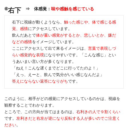
⑥
⇒ 体感覚：
味や感触を感じている
右下
右下に視線が動くようなら、
触った感じや、体で感じる感
覚、感情
にアクセスしています。
飲んだあとで
体が重い感覚がするとか、悲しいとか、嫌だ
などの感情
をイメージしています。
ここにアクセスして出て来るイメージは、
言葉で表現しづ
らい感覚的な表現
になりやすいです。「こんな感じ」とい
うあいまい言い方が多くなります。
「ねえ！こんな遅くまでどこに行ってたのよ！」
「えっ、えーと、飲んで気分がいい感じなんだよ」
答えにならない返答になりがち
です。
このように、相手がどの感覚にアクセスしているのかは、視線を
観察することでわかります。
ところで、この方向が当てはまるのは、
右利きの人で９割くらい
です。
左利きだと右左が逆になり反転する人が多いのでご注意く
ださい
。