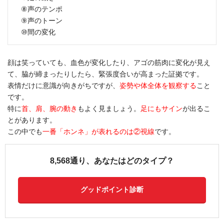
⑧声のテンポ
⑨声のトーン
⑩間の変化
顔は笑っていても、血色が変化したり、アゴの筋肉に変化が見え
て、脇が締まったりしたら、緊張度合いが高まった証拠です。
表情だけに意識が向きがちですが、
姿勢や体全体を観察する
こと
です。
特に
首、肩、腕の動き
もよく見ましょう。
足にもサイン
が出るこ
とがあります。
この中でも
一番「ホンネ」が表れるのは②視線
です。
8,568通り、あなたはどのタイプ？
グッドポイント診断