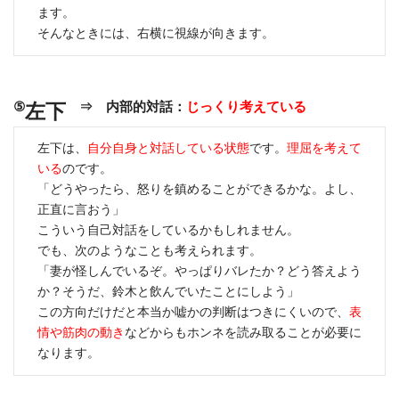
ます。
そんなときには、右横に視線が向きます。
⑤
⇒ 内部的対話：
じっくり考えている
左下
左下は、
自分自身と対話している状態
です。
理屈を考えて
いる
のです。
「どうやったら、怒りを鎮めることができるかな。よし、
正直に言おう」
こういう自己対話をしているかもしれません。
でも、次のようなことも考えられます。
「妻が怪しんでいるぞ。やっぱりバレたか？どう答えよう
か？そうだ、鈴木と飲んでいたことにしよう」
この方向だけだと本当か嘘かの判断はつきにくいので、
表
情や筋肉の動き
などからもホンネを読み取ることが必要に
なります。