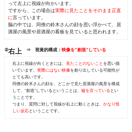
って左上に視線が向かいます。
ですから、この場合は
実際に見たことをそのまま正直
に
言っています。
脳の中では、同僚の鈴木さんの顔を思い浮かべて、居
酒屋の風景や居酒屋の看板を見ていると思われます。
②
⇒ 視覚的構成：
映像を”創造”している
右上
右上に視線が向くときには、
見たことのないこと
を思い描
いています。
実際にはない映像
を創り出している可能性が
とても高いです。
同僚の鈴木さんの顔を、どこかで見た居酒屋の風景を構成
して、“創造”しているということは、
嘘を言っている
とい
うことです。
つまり、質問に対して視線が右上に動くときは、
かなり怪
しい反応
ということです。