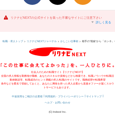
リクナビNEXTの公式サイトを装った不審なサイトにご注意下さい
詳しく見る
相手の“視線”から「ホンネ
転職・求人トップ
リクナビNEXTジャーナル
かしこい仕事術
社会人のための転職サイト【リクナビNEXT】
全国の求人情報を勤務地や職種、あなたのスキルや資格などから検索でき、転職ノウハウや転職活
動体験談等、転職成功のヒント満載の求人/転職のサイトです。職務経歴や転職希望
条件などを匿名で登録しておくと、あなたに興味を持った求人企業から直接オファーが届くスカウ
トサービスもあります。
中途採用をご検討の企業様
利用規約・プライバシーポリシー
サイトマップ
ヘルプ・お問い合わせ
(C) Indeed Inc.