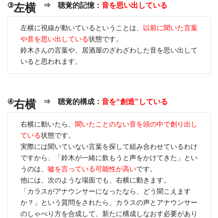
③
⇒ 聴覚的記憶：
音を思い出している
左横
左横に視線が動いているということは、
以前に聞いた言葉
や音を思い出している
状態です。
鈴木さんの言葉や、居酒屋のざわざわした音を思い出して
いると思われます。
④
⇒ 聴覚的構成：
音を“創造”している
右横
右横に動いたら、
聞いたことのない音を頭の中で創り出し
ている
状態です。
実際には聞いていない言葉を探して組み合わせているわけ
ですから、「鈴木が一緒に飲もうと声をかけてきた」とい
うのは、
嘘を言っている可能性が高い
です。
他には、次のような場面でも、右横に動きます。
「カラスがアナウンサーになったなら、どう聞こえます
か？」という質問をされたら、カラスの声とアナウンサー
のしゃべり方を合成して、新たに構成しなおす必要があり