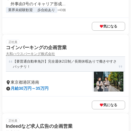
外事由3号のイキャリア形成...
業界未経験歓迎
歩合給あり
+43個
気になる
正社員
コインパーキングの企画営業
大和ハウスパーキング株式会社
【要普通自動車免許】完全週休2日制／長期休暇ありで働きやすさ
バッチリ！
東京都港区港南
月給30万円～35万円
気になる
正社員
Indeedなど求人広告の企画営業