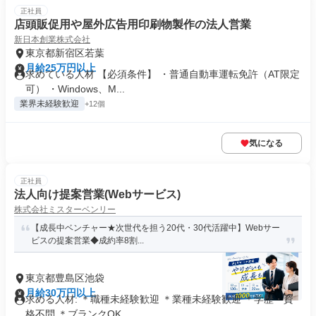
正社員
店頭販促用や屋外広告用印刷物製作の法人営業
新日本創業株式会社
東京都新宿区若葉
月給25万円以上
求めている人材 【必須条件】 ・普通自動車運転免許（AT限定
可） ・Windows、M...
業界未経験歓迎
+12個
気になる
正社員
法人向け提案営業(Webサービス)
株式会社ミスターベンリー
【成長中ベンチャー★次世代を担う20代・30代活躍中】Webサー
ビスの提案営業◆成約率8割...
東京都豊島区池袋
月給30万円以上
求める人材: ＊職種未経験歓迎 ＊業種未経験歓迎 ＊学歴・資
格不問 ＊ブランクOK ...