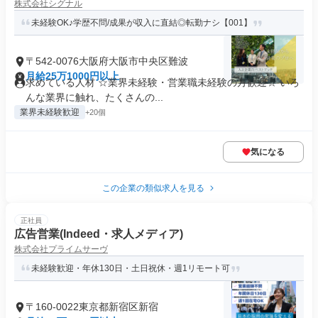
株式会社シグナル
未経験OK♪学歴不問/成果が収入に直結◎転勤ナシ【001】
〒542-0076大阪府大阪市中央区難波
月給25万1000円以上
求めている人材 ☆業界未経験・営業職未経験の方歓迎☆ いろ
んな業界に触れ、たくさんの...
業界未経験歓迎
+20個
気になる
この企業の類似求人を見る
正社員
広告営業(Indeed・求人メディア)
株式会社プライムサーヴ
未経験歓迎・年休130日・土日祝休・週1リモート可
〒160-0022東京都新宿区新宿