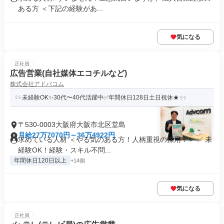
ある方 ＜下記の経験があ...
気になる
正社員
広告営業(自社媒体エコチルなど)
株式会社アドバコム
未経験OK✨30代〜40代活躍中✅年間休日128日土日祝休★
〒530-0003大阪府大阪市北区堂島
月給27万7070円～36万4922円
求めている人材 ＜やる気のある方！人柄重視の採用！＞ ✅ 未
経験OK！経験・スキル不問...
年間休日120日以上
+14個
気になる
正社員