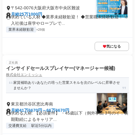
〒542-0076大阪府大阪市中央区難波
月給25万1000円
求めている人材 ◆業界未経験歓迎！ ◆営業職未経験歓迎！ ※
入社後は座学やロープレで...
業界未経験歓迎
+28個
気になる
正社員
インサイドセールスプレイヤー(マネージャー候補)
株式会社エンミッシュ
家賃補助あり♪あなたの培った営業スキルを次のレベルに昇華させ
ませんか？
東京都渋谷区恵比寿南
月給41万6670円～66万6670円
求める人材: 【必須要件】 ・45歳以下（例外事由 3号のイ：長
期勤続によるキャリア...
交通費支給
駅近5分以内