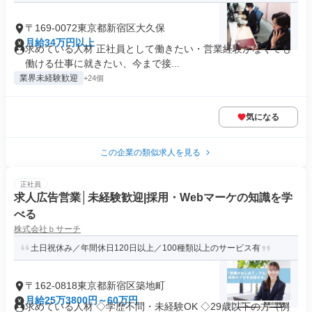
〒169-0072東京都新宿区大久保
月給34万円以上
求めている人材 正社員として働きたい・営業経験がなくても
働ける仕事に就きたい、今まで接...
業界未経験歓迎
+24個
気になる
この企業の類似求人を見る
正社員
求人広告営業│未経験歓迎|採用・Webマーケの知識を学
べる
株式会社ｂサーチ
土日祝休み／年間休日120日以上／100種類以上のサービス有
〒162-0818東京都新宿区築地町
月給25万3800円～60万円
求めている人材 ◇学歴不問・未経験OK ◇29歳以下の方（例