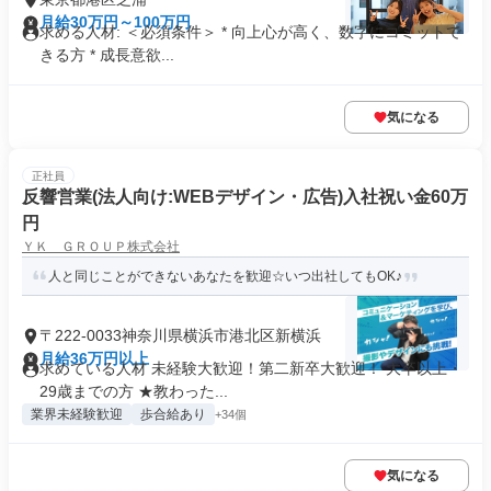
月給30万円～100万円
求める人材: ＜必須条件＞ * 向上心が高く、数字にコミットで
きる方 * 成長意欲...
気になる
正社員
反響営業(法人向け:WEBデザイン・広告)入社祝い金60万
円
ＹＫ ＧＲＯＵＰ株式会社
人と同じことができないあなたを歓迎☆いつ出社してもOK♪
〒222-0033神奈川県横浜市港北区新横浜
月給36万円以上
求めている人材 未経験大歓迎！第二新卒大歓迎！ 大卒以上・
29歳までの方 ★教わった...
業界未経験歓迎
歩合給あり
+34個
気になる