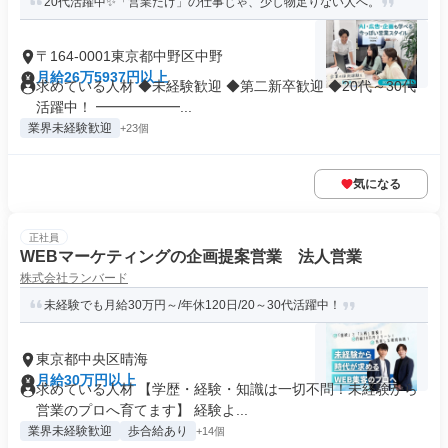
20代活躍中✨「営業だけ」の仕事じゃ、少し物足りない人へ。
〒164-0001東京都中野区中野
月給26万5937円以上
求めている人材 ◆未経験歓迎 ◆第二新卒歓迎 ◆20代～30代
活躍中！ ━━━━━━...
業界未経験歓迎
+23個
気になる
正社員
WEBマーケティングの企画提案営業 法人営業
株式会社ランバード
未経験でも月給30万円～/年休120日/20～30代活躍中！
東京都中央区晴海
月給30万円以上
求めている人材 【学歴・経験・知識は一切不問！未経験から
営業のプロへ育てます】 経験よ...
業界未経験歓迎
歩合給あり
+14個