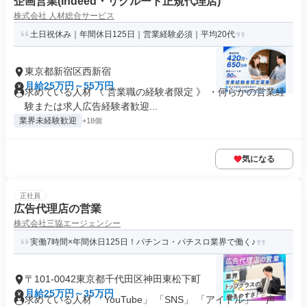
企画営業(Indeed・リクルート正規代理店)
株式会社 人材総合サービス
土日祝休み｜年間休日125日｜営業経験必須｜平均20代
東京都新宿区西新宿
月給25万円～55万円
求めている人材 《 営業職の経験者限定 》 ・何らかの営業経
験または求人広告経験者歓迎...
業界未経験歓迎
+18個
気になる
正社員
広告代理店の営業
株式会社三協エージェンシー
実働7時間×年間休日125日！パチンコ・パチスロ業界で働く♪
〒101-0042東京都千代田区神田東松下町
月給25万円～35万円
求めている人材 「YouTube」 「SNS」 「アイドル」 「声