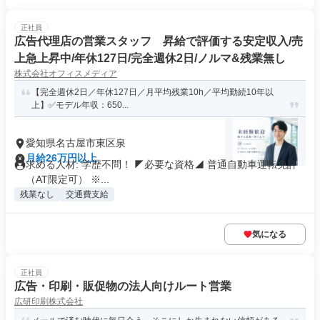
正社員
広告代理店の営業スタッフ 昇給で評価する安定収入/売
上急上昇中/年休127日/完全週休2日/ノルマ&残業無し
株式会社オフィスメディア
【完全週休2日／年休127日／月平均残業10h／平均勤続10年以
上】✅モデル年収：650...
愛知県名古屋市東区泉
月給26万円以上
求める人材: 学歴不問！ ◤必要な資格◢ 普通自動車運転免許
（AT限定可） ※...
残業なし
交通費支給
気になる
正社員
広告・印刷・販促物の法人向けルート営業
広研印刷株式会社