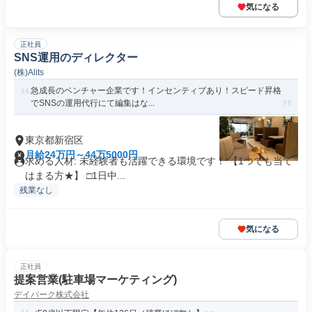
気になる
正社員
SNS運用のディレクター
(株)Alits
急成長のベンチャー企業です！インセンティブあり！スピード昇格
でSNSの運用代行にて編集はな...
東京都新宿区
月給24万円～44万5000円
求める人材: 未経験者も活躍できる環境です！ 【1つでも当て
はまる方★】 □1日中...
残業なし
気になる
正社員
提案営業(駐車場マーケティング)
デイパーク株式会社