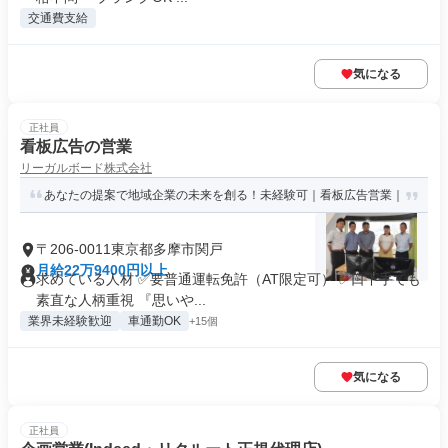
交通費支給
気になる
正社員
看板広告の営業
リーガルボード株式会社
あなたの提案で地域企業の未来を創る！未経験可｜看板広告営業｜
〒206-0011東京都多摩市関戸
月給22万9400円以上
求めている人材 ✅要普通運転免許（AT限定可） ✅口下手でも
素直な人柄重視 『思いや...
業界未経験歓迎
車通勤OK
+15個
気になる
正社員