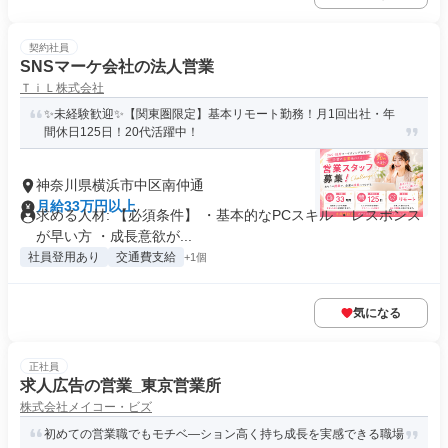
契約社員
SNSマーケ会社の法人営業
ＴｉＬ株式会社
✨未経験歓迎✨【関東圏限定】基本リモート勤務！月1回出社・年
間休日125日！20代活躍中！
神奈川県横浜市中区南仲通
月給33万円以上
求める人材: 【必須条件】 ・基本的なPCスキル ・レスポンス
が早い方 ・成長意欲が...
社員登用あり
交通費支給
+1個
気になる
正社員
求人広告の営業_東京営業所
株式会社メイコー・ビズ
初めての営業職でもモチベ―ション高く持ち成長を実感できる職場