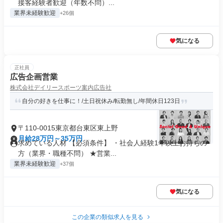
接客経験者歓迎（年数不問）...
業界未経験歓迎
+26個
気になる
正社員
広告企画営業
株式会社デイリースポーツ案内広告社
自分の好きを仕事に！/土日祝休み/転勤無し/年間休日123日
〒110-0015東京都台東区東上野
月給28万円～35万円
求めている人材 【必須条件】 ・社会人経験1年以上お持ちの
方（業界・職種不問） ★営業...
業界未経験歓迎
+37個
気になる
この企業の類似求人を見る