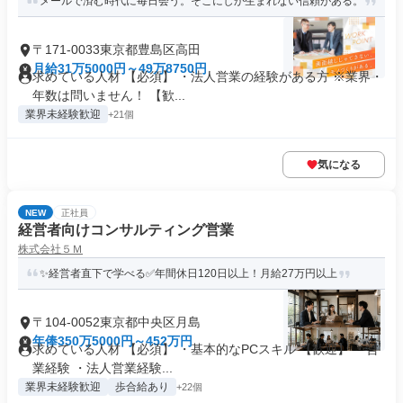
メールで済む時代に毎日会う。そこにしか生まれない信頼がある。
〒171-0033東京都豊島区高田
月給31万5000円～49万8750円
求めている人材 【必須】 ・法人営業の経験がある方 ※業界・
年数は問いません！ 【歓...
業界未経験歓迎
+21個
気になる
NEW
正社員
経営者向けコンサルティング営業
株式会社５Ｍ
✨経営者直下で学べる✅年間休日120日以上！月給27万円以上
〒104-0052東京都中央区月島
年俸350万5000円～452万円
求めている人材 【必須】 ・基本的なPCスキル 【歓迎】 ・営
業経験 ・法人営業経験...
業界未経験歓迎
歩合給あり
+22個