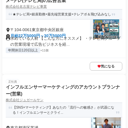
メ~テレ(テレビ局)の広告営業
株式会社名古屋テレビ事業
★テレビ局×銀座勤務×最先端営業支援×テレアポ＆飛び込みなし
〒104-0061東京都中央区銀座
月給22万5000円～30万5000円
求めている人材 【こんな方にオススメ】 ・テレビ局グループ
の営業現場で広告ビジネスを経...
年間休日120日以上
+11個
気になる
正社員
インフルエンサーマーケティングのアカウントプランナ
ー(営業)
株式会社ジュガールサン
【SNS×マーケティング】あなたの「流行への敏感さ」が武器にな
る！インフルエンサーとクライ...
東京都港区芝浦