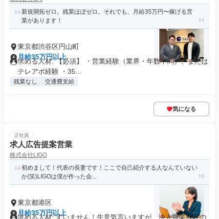
新規開拓ゼロ。残業ほぼゼロ。それでも、月給35万円〜稼げる営
業があります！
東京都渋谷区円山町
月給35万円以上
求める人材: 【必須】 ・営業経験（業界・年数不問）、または
テレアポ経験 ・35...
残業なし
交通費支給
気になる
正社員
求人広告提案営業
株式会社LIGO
初めまして！代表の長妻です！ここで自己紹介する人なんていない
か(笑)LIGOは僕が作った会...
東京都港区
月給35万円以上
求める人材: すいません！生意気言いますが、法人営業経験の