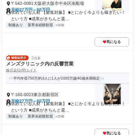
〒542-0081大阪府大阪市中央区南船場
月給27万円～60万円
求めている人材 【募集対象】 ■とにかく今よりも稼ぎたい！
という方 ■成果がきちんと還...
制服あり
業界未経験歓迎
+26個
気になる
正社員
メンズクリニック内の反響営業
株式会社HRエイド
平均年収750万/約3人に1人が1000万越/40歳未満限定
〒160-0023東京都新宿区
月給27万円～60万円
求めている人材 【募集対象】 ■とにかく今よりも稼ぎたい！
という方 ■成果がきちんと還...
制服あり
業界未経験歓迎
+25個
気になる