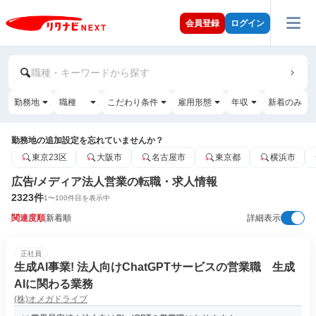
会員登録
ログイン
職種・キーワードから探す
勤務地
職種
こだわり条件
雇用形態
年収
新着のみ
勤務地の追加設定を忘れていませんか？
東京23区
大阪市
名古屋市
東京都
横浜市
広告/メディア法人営業の転職・求人情報
2323
件
1
〜
100
件目を表示中
関連度順
新着順
詳細表示
正社員
生成AI事業! 法人向けChatGPTサービスの営業職 生成
AIに関わる業務
(株)オメガドライブ