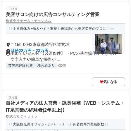
正社員
美容サロン向けの広告コンサルティング営業
株式会社チーム・チャンネル
土日祝休み×働きやすさ重視！未経験から美容業界のプロに！
〒150-0043東京都渋谷区道玄坂
月給22万円～23万円
求めている人材 【必須条件】 ・PCの基本操作ができる方 ┗
文字入力や簡単な操作が ...
業界未経験歓迎
歩合給あり
+30個
気になる
正社員
自社メディアの法人営業・課長候補【WEB・システム・
IT系営業の経験者(2年以上)】
株式会社Ｃｙｕｊｏ
大阪観光局オフィシャルパートナー｜有名案件の実績多数