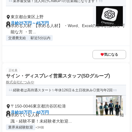
業界最安値！法人向けChatGPTの営業職になります！
東京都台東区上野
月給25万円～45万円
求める人材: 【求める人材】 ・Word、Excelの基本的操作が可
能な方 ・営...
交通費支給
駅近5分以内
気になる
正社員
サイン・ディスプレイ営業スタッフ(SDグループ)
株式会社むつみや
経験者は高待遇スタート✨年休126日＆土日祝休み◎賞与年2回
〒150-0046東京都渋谷区松濤
月給30万円～40万円
求めている人材 ━━━━━━━━━━━━━━━━━━ ✨知
識・経験不要！未経験者大歓迎...
業界未経験歓迎
+34個