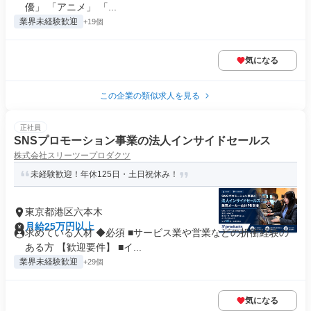
優」 「アニメ」 「...
業界未経験歓迎
+19個
気になる
この企業の類似求人を見る
正社員
SNSプロモーション事業の法人インサイドセールス
株式会社スリーツープロダクツ
未経験歓迎！年休125日・土日祝休み！
東京都港区六本木
月給25万円以上
求めている人材 ◆必須 ■サービス業や営業などの折衝経験の
ある方 【歓迎要件】 ■イ...
業界未経験歓迎
+29個
気になる