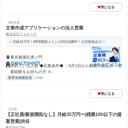
気になる
契約社員
文章作成アプリケーションの法人営業
株式会社フェローズ
月給42.5万！WEB商談メイン×20代活躍中！土日祝休み◎
東京都港区虎ノ門
月給42万5000円
求めている人材 ◆応募条件◆ ・9月1日から勤務可能な方 ・営
業経験をお持ちの方 ※...
業界未経験歓迎
+20個
気になる
正社員
【正社員/新規開拓なし】月給35万円〜|残業10h以下の提
案営業|渋谷
株式会社SAI