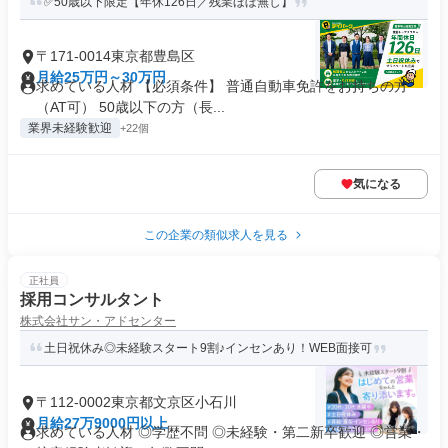
✅50歳以下限定【年休126日／残業ほぼ無し】
〒171-0014東京都豊島区
月給25万円～30万円
求めている人材 【必須条件】 普通自動車免許をお持ちの方
（AT可） 50歳以下の方（長...
業界未経験歓迎
+22個
気になる
この企業の類似求人を見る
正社員
採用コンサルタント
株式会社サン・アドセンター
土日祝休み◎未経験スタート9割♪インセンあり！WEB面接可
〒112-0002東京都文京区小石川
月給27万9000円以上
求めている人材 ◎学歴不問 ◎未経験・第二新卒歓迎 ◎営業・