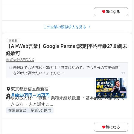
気になる
この企業の類似求人を見る
正社員
【AI×Web営業】Google Partner認定|平均年齢27.6歳|未
経験可
株式会社SFIDA X
未経験でも給与26～35万！「営業は初めて。でも自分の市場価値
を20代で高めたい！」そんな...
東京都新宿区西新宿
月給26万円～35万円
求める人材: ・職種・業種未経験歓迎 ・基本的なPC操作がで
きる方 ・人と話すこ...
交通費支給
駅近5分以内
気になる