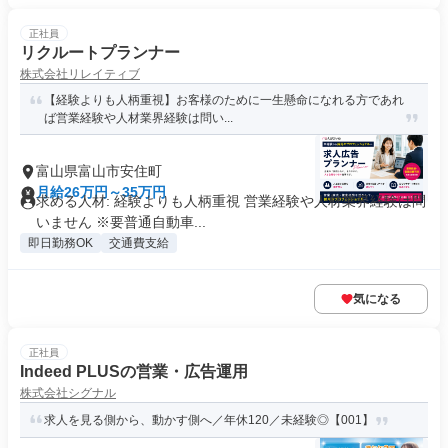
正社員
リクルートプランナー
株式会社リレイティブ
【経験よりも人柄重視】お客様のために一生懸命になれる方であれ
ば営業経験や人材業界経験は問い...
富山県富山市安住町
月給26万円～35万円
求める人材: 経験よりも人柄重視 営業経験や人材業界経験は問
いません ※要普通自動車...
即日勤務OK
交通費支給
気になる
正社員
Indeed PLUSの営業・広告運用
株式会社シグナル
求人を見る側から、動かす側へ／年休120／未経験◎【001】