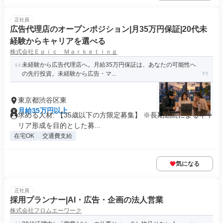
正社員
広告代理店のオープンポジション|月35万円保証|20代未
経験からキャリアを選べる
株式会社Ｅｐｉｃ Ｍａｒｋｅｔｉｎｇ
未経験から広告代理店へ。月給35万円保証は、あなたの可能性へ
の先行投資。未経験から広告・マ...
東京都渋谷区東
月給35万円以上
求める人材: 【35歳以下の方限定募集】 ※長期勤続によるキャ
リア形成を目的とした募...
在宅OK
交通費支給
気になる
正社員
採用プランナー|AI・広告・企画の法人営業
株式会社フロムエーワーク