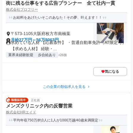
街に残る仕事をする広告プランナー 全て社内一貫
株式会社プロフリー
お給料をあげたいそこのあなた！その夢、叶えます！！
〒573-1105大阪府枚方市南楠葉
月給27万円～56万8063円
求めている人材 【応募条件】 ・普通自動車免許（AT限定可）
【求める人材】 経験・...
業界未経験歓迎
歩合給あり
+26個
気になる
この企業の類似求人を見る
正社員
メンズクリニック内の反響営業
株式会社HRエイド
平均年収750万/約3人に1人が1000万越/40歳未満限定