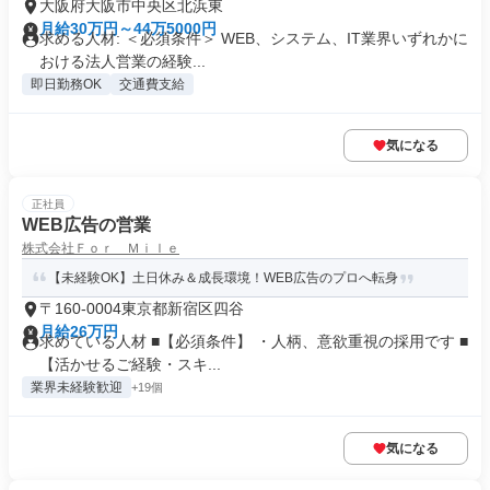
大阪府大阪市中央区北浜東
月給30万円～44万5000円
求める人材: ＜必須条件＞ WEB、システム、IT業界いずれかに
おける法人営業の経験...
即日勤務OK
交通費支給
気になる
正社員
WEB広告の営業
株式会社Ｆｏｒ Ｍｉｌｅ
【未経験OK】土日休み＆成長環境！WEB広告のプロへ転身
〒160-0004東京都新宿区四谷
月給26万円
求めている人材 ■【必須条件】 ・人柄、意欲重視の採用です ■
【活かせるご経験・スキ...
業界未経験歓迎
+19個
気になる