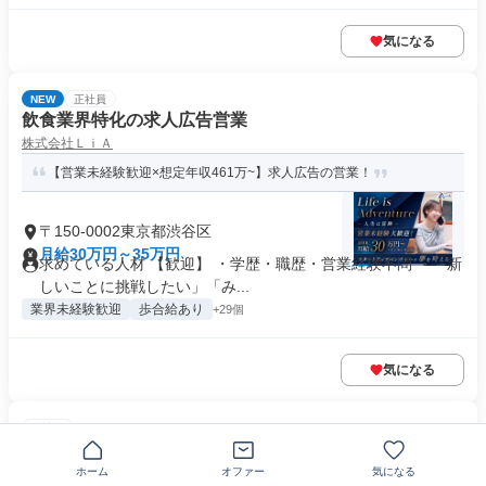
気になる
NEW
正社員
飲食業界特化の求人広告営業
株式会社ＬｉＡ
【営業未経験歓迎×想定年収461万~】求人広告の営業！
〒150-0002東京都渋谷区
月給30万円～35万円
求めている人材 【歓迎】 ・学歴・職歴・営業経験不問 ・「新
しいことに挑戦したい」「み...
業界未経験歓迎
歩合給あり
+29個
気になる
正社員
求人広告の法人営業
株式会社アイデム
ホーム
オファー
気になる