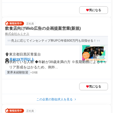
気になる
正社員
飲食店向けWeb広告の企画提案営業(新規)
株式会社ルミナス
売上に応じてインセンティブ率UP◎年収600万円も目指せる！
東京都目黒区青葉台
月給29万円以上
求めている人材 ◆年齢が38歳未満の方 ※長期勤務によるキャ
リア形成をはかるため、例外...
業界未経験歓迎
+18個
気になる
この企業の類似求人を見る
正社員