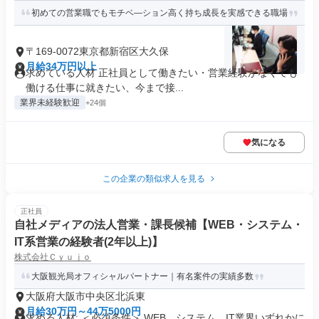
初めての営業職でもモチベ―ション高く持ち成長を実感できる職場
〒169-0072東京都新宿区大久保
月給34万円以上
求めている人材 正社員として働きたい・営業経験がなくても
働ける仕事に就きたい、今まで接...
業界未経験歓迎
+24個
気になる
この企業の類似求人を見る
正社員
自社メディアの法人営業・課長候補【WEB・システム・
IT系営業の経験者(2年以上)】
株式会社Ｃｙｕｊｏ
大阪観光局オフィシャルパートナー｜有名案件の実績多数
大阪府大阪市中央区北浜東
月給30万円～44万5000円
求める人材: ＜必須条件＞ WEB、システム、IT業界いずれかに