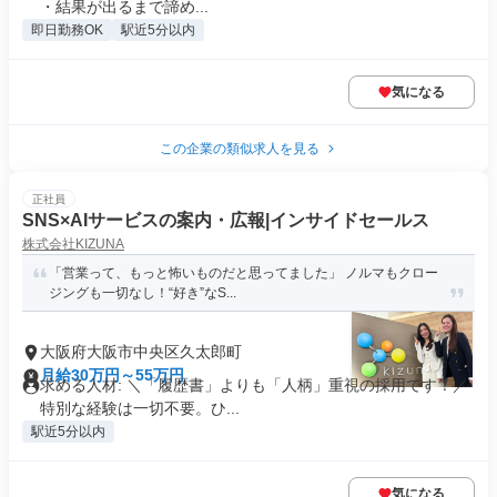
・結果が出るまで諦め...
即日勤務OK
駅近5分以内
気になる
この企業の類似求人を見る
正社員
SNS×AIサービスの案内・広報|インサイドセールス
株式会社KIZUNA
「営業って、もっと怖いものだと思ってました」 ノルマもクロー
ジングも一切なし！“好き”なS...
大阪府大阪市中央区久太郎町
月給30万円～55万円
求める人材: ＼「履歴書」よりも「人柄」重視の採用です！／
特別な経験は一切不要。ひ...
駅近5分以内
気になる