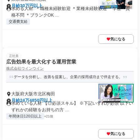
月給30万円以上
求める人材: ＊職種未経験歓迎 ＊業種未経験歓迎 ＊学歴・資
格不問 ＊ブランクOK ...
交通費支給
気になる
正社員
広告効果を最大化する運用営業
株式会社ウインウイン
データを分析し、改善を提案し、企業の採用成功まで伴走する。
大阪府大阪市北区梅田
月給24万4850円以上
求めている人材 【◎必須スキル】 ※下記いずれか必須 以下い
ずれかの経験をお持ちの方 ...
年間休日120日以上
+21個
気になる