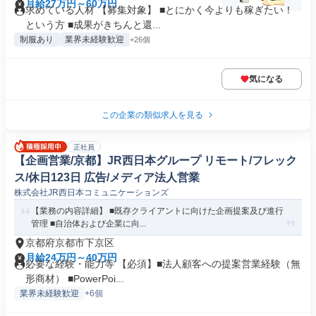
月給27万円～60万円
求めている人材 【募集対象】 ■とにかく今よりも稼ぎたい！
という方 ■成果がきちんと還...
制服あり
業界未経験歓迎
+26個
気になる
この企業の類似求人を見る
正社員
【企画営業/京都】JR西日本グループ リモート/フレック
ス/休日123日 広告/メディア法人営業
株式会社JR西日本コミュニケーションズ
【業務の内容詳細】 ■既存クライアントに向けた企画提案及び進行
管理 ■自治体および企業に向...
京都府京都市下京区
月給24万円～40万円
必要な経験・能力等 【必須】■法人顧客への提案営業経験（無
形商材） ■PowerPoi...
業界未経験歓迎
+6個