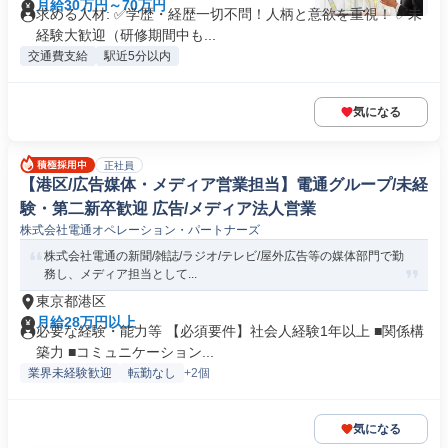
月給30万円～70万円
求める人材: ✅学歴・経歴一切不問！人柄と意欲を重視！ ✅未
経験大歓迎（研修期間中も...
交通費支給
駅近5分以内
気になる
正社員
【港区/広告媒体・メディア営業担当】電通グループ/未経
験・第二新卒歓迎 広告/メディア法人営業
株式会社電通オペレーション・パートナーズ
株式会社電通の新聞/雑誌/ラジオ/テレビ/屋外広告等の媒体部門で勤
務し、メディア担当として...
東京都港区
月給28万円以上
必要な経験・能力等 【必須要件】社会人経験1年以上 ■関係構
築力 ■コミュニケーション...
業界未経験歓迎
転勤なし
+2個
気になる