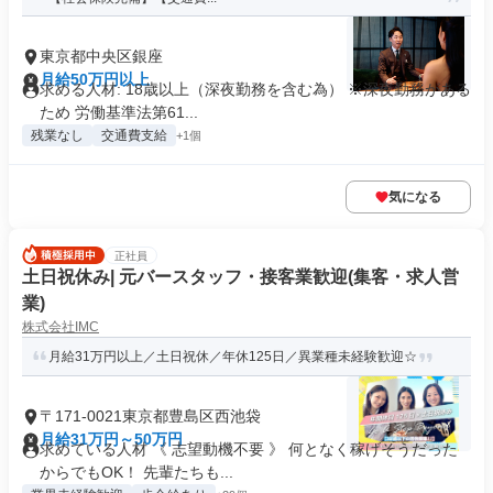
東京都中央区銀座
月給50万円以上
求める人材: 18歳以上（深夜勤務を含む為） ※深夜勤務がある
ため 労働基準法第61...
残業なし
交通費支給
+1個
気になる
正社員
土日祝休み| 元バースタッフ・接客業歓迎(集客・求人営
業)
株式会社IMC
月給31万円以上／土日祝休／年休125日／異業種未経験歓迎☆
〒171-0021東京都豊島区西池袋
月給31万円～50万円
求めている人材 《 志望動機不要 》 何となく稼げそうだった
からでもOK！ 先輩たちも...