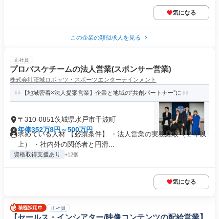
気になる
この企業の類似求人を見る
正社員
プロバスケチームの法人営業(スポンサー営業)
株式会社茨城ロボッツ・スポーツエンターテインメント
【地域密着×法人提案営業】企業と地域の“共創パートナー”に
〒310-0851茨城県水戸市千波町
年俸352万8円～500万円
求めている人材 【必須条件】 ・法人営業の実務経験（２年以
上） ・社内外の関係者と円滑...
資格取得支援あり
+12個
気になる
正社員
【セールス・インシアター/映像コンテンツの配給営業】