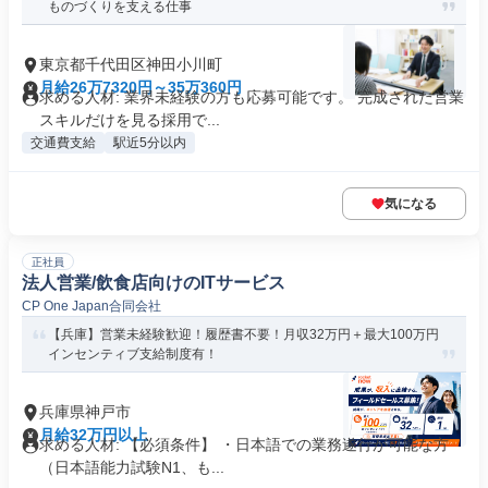
ものづくりを支える仕事
東京都千代田区神田小川町
月給26万7320円～35万360円
求める人材: 業界未経験の方も応募可能です。 完成された営業
スキルだけを見る採用で...
交通費支給
駅近5分以内
気になる
正社員
法人営業/飲食店向けのITサービス
CP One Japan合同会社
【兵庫】営業未経験歓迎！履歴書不要！月収32万円＋最大100万円
インセンティブ支給制度有！
兵庫県神戸市
月給32万円以上
求める人材: 【必須条件】 ・日本語での業務遂行が可能な方
（日本語能力試験N1、も...