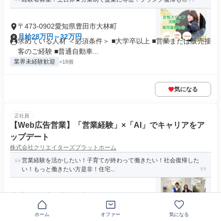
〒473-0902愛知県豊田市大林町
月給28万円～32万円
求めている人材 ＜必須条件＞ ■大学卒以上 ■営業または販売接
客のご経験 ■普通自動車...
業界未経験歓迎
+18個
気になる
正社員
【Web広告営業】「営業経験」×「AI」でキャリアをア
ップデート
株式会社クリエイターズプラットホーム
営業経験を活かしたい！子育てが終わって働きたい！社会復帰した
い！もっと働きたい方是非！住宅...
愛知県名古屋市中区大須
月給27万円～30万円
求める人材: 《 応募条件・こんなあなたへ 》 ◆ 必須条件：基
ホーム
オファー
気になる
本的なPCスキル（E...