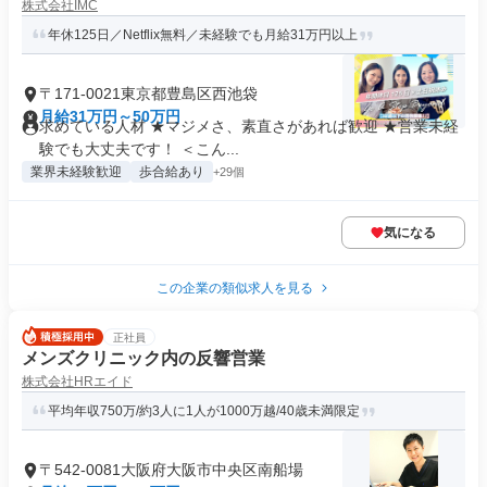
株式会社IMC
年休125日／Netflix無料／未経験でも月給31万円以上
〒171-0021東京都豊島区西池袋
月給31万円～50万円
求めている人材 ★マジメさ、素直さがあれば歓迎 ★営業未経
験でも大丈夫です！ ＜こん...
業界未経験歓迎
歩合給あり
+29個
気になる
この企業の類似求人を見る
正社員
メンズクリニック内の反響営業
株式会社HRエイド
平均年収750万/約3人に1人が1000万越/40歳未満限定
〒542-0081大阪府大阪市中央区南船場