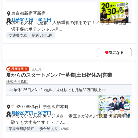
東京都新宿区新宿
月給30万円～40万円
求める人材: ＼意欲、人柄重視の採用です！／ 学歴・職歴は一
切不要のポテンシャル採...
交通費支給
駅近5分以内
気になる
正社員
夏からのスタートメンバー募集|土日祝休み|営業
株式会社IMC
年休125日／Netflix無料／未経験でも月給28万円以上
〒920-0853石川県金沢市本町
月給28万円～50万円
求めている人材 ★マジメさ、素直さがあれば歓迎 ★営業未経
験でも大丈夫です！ ＜こん...
業界未経験歓迎
歩合給あり
+29個