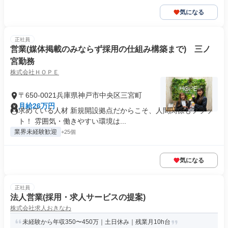
気になる
正社員
営業(媒体掲載のみならず採用の仕組み構築まで) 三ノ
宮勤務
株式会社ＨＯＰＥ
〒650-0021兵庫県神戸市中央区三宮町
月給26万円
求めている人材 新規開設拠点だからこそ、人間関係もフラッ
ト！ 雰囲気・働きやすい環境は...
業界未経験歓迎
+25個
気になる
正社員
法人営業(採用・求人サービスの提案)
株式会社求人おきなわ
未経験から年収350〜450万｜土日休み｜残業月10h台