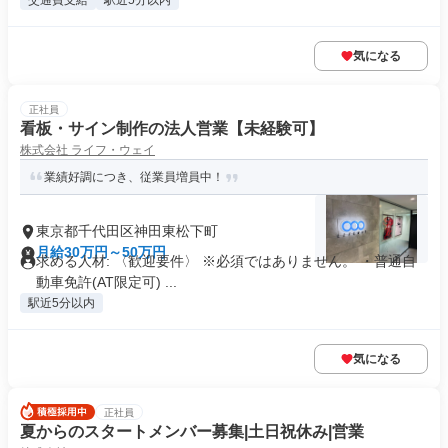
交通費支給
駅近5分以内
気になる
正社員
看板・サイン制作の法人営業【未経験可】
株式会社 ライフ・ウェイ
業績好調につき、従業員増員中！
東京都千代田区神田東松下町
月給30万円～50万円
求める人材: 〈歓迎要件〉 ※必須ではありません。 ・普通自
動車免許(AT限定可) ...
駅近5分以内
気になる
正社員
夏からのスタートメンバー募集|土日祝休み|営業