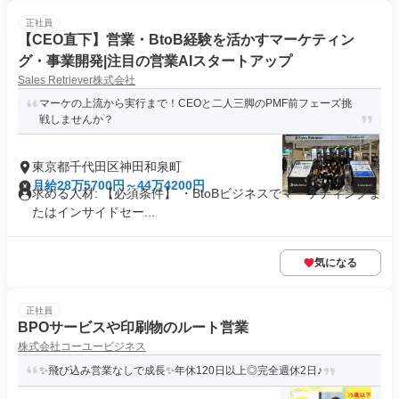
正社員
【CEO直下】営業・BtoB経験を活かすマーケティン
グ・事業開発|注目の営業AIスタートアップ
Sales Retriever株式会社
マーケの上流から実行まで！CEOと二人三脚のPMF前フェーズ挑
戦しませんか？
東京都千代田区神田和泉町
月給28万5700円～44万4200円
求める人材: 【必須条件】 ・BtoBビジネスでマーケティングま
たはインサイドセー...
気になる
正社員
BPOサービスや印刷物のルート営業
株式会社コーユービジネス
✨飛び込み営業なしで成長✨年休120日以上◎完全週休2日♪