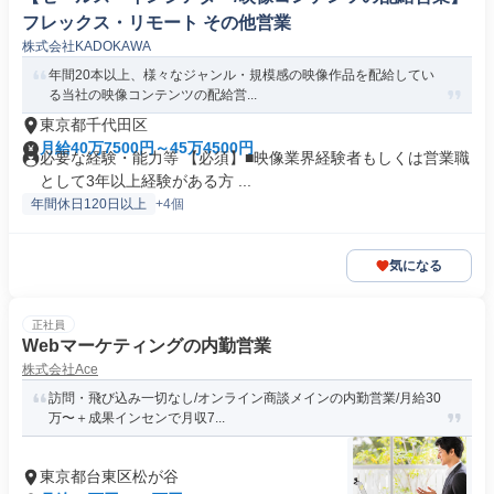
フレックス・リモート その他営業
株式会社KADOKAWA
年間20本以上、様々なジャンル・規模感の映像作品を配給してい
る当社の映像コンテンツの配給営...
東京都千代田区
月給40万7500円～45万4500円
必要な経験・能力等 【必須】■映像業界経験者もしくは営業職
として3年以上経験がある方 ...
年間休日120日以上
+4個
気になる
正社員
Webマーケティングの内勤営業
株式会社Ace
訪問・飛び込み一切なし/オンライン商談メインの内勤営業/月給30
万〜＋成果インセンで月収7...
東京都台東区松が谷