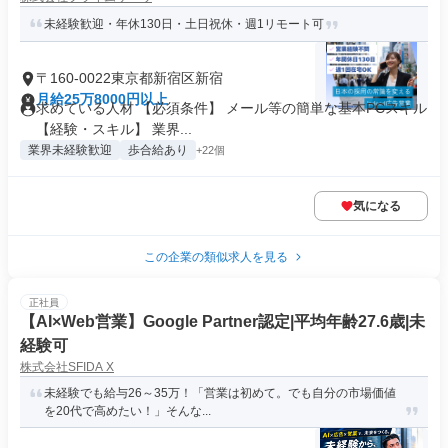
未経験歓迎・年休130日・土日祝休・週1リモート可
〒160-0022東京都新宿区新宿
月給25万8000円以上
求めている人材 【必須条件】 メール等の簡単な基本PCスキル
【経験・スキル】 業界...
業界未経験歓迎
歩合給あり
+22個
気になる
この企業の類似求人を見る
正社員
【AI×Web営業】Google Partner認定|平均年齢27.6歳|未
経験可
株式会社SFIDA X
未経験でも給与26～35万！「営業は初めて。でも自分の市場価値
を20代で高めたい！」そんな...