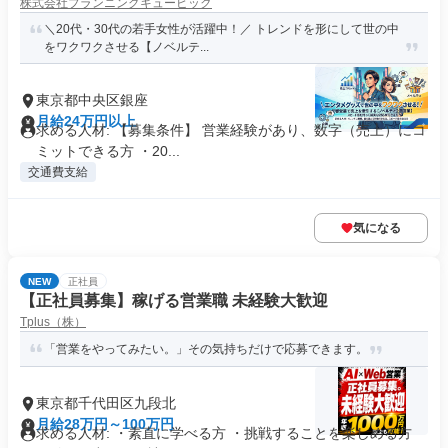
株式会社プランニングキュービック
＼20代・30代の若手女性が活躍中！／ トレンドを形にして世の中
をワクワクさせる【ノベルテ...
東京都中央区銀座
月給24万円以上
求める人材: 【募集条件】 営業経験があり、数字（売上）にコ
ミットできる方 ・20...
交通費支給
気になる
NEW
正社員
【正社員募集】稼げる営業職 未経験大歓迎
Tplus（株）
「営業をやってみたい。」その気持ちだけで応募できます。
東京都千代田区九段北
月給28万円～100万円
求める人材: ・素直に学べる方 ・挑戦することを楽しめる方