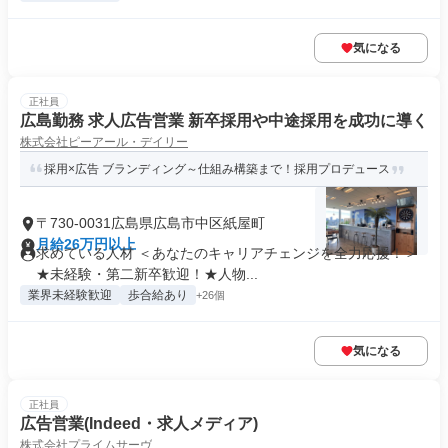
気になる
正社員
広島勤務 求人広告営業 新卒採用や中途採用を成功に導く
株式会社ピーアール・デイリー
採用×広告 ブランディング～仕組み構築まで！採用プロデュース
〒730-0031広島県広島市中区紙屋町
月給26万円以上
求めている人材 ＜あなたのキャリアチェンジを全力応援！＞
★未経験・第二新卒歓迎！★人物...
業界未経験歓迎
歩合給あり
+26個
気になる
正社員
広告営業(Indeed・求人メディア)
株式会社プライムサーヴ