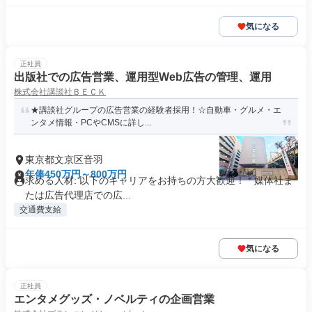
気になる
正社員
出版社での広告営業、運用型Web広告の管理、運用
株式会社講談社ＢＥＣＫ
★講談社グループの広告営業の経験者採用！☆自動車・グルメ・エ
ンタメ情報・PCやCMSに詳し...
東京都文京区音羽
年俸450万円～800万円
求める人材: 以下のキャリアをお持ちの方大歓迎！ * 媒体社ま
たは広告代理店での広...
交通費支給
気になる
正社員
エンタメグッズ・ノベルティの企画営業