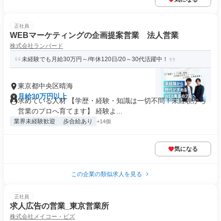
正社員
WEBマーケティングの企画提案営業 法人営業
株式会社ランバード
未経験でも月給30万円～/年休120日/20～30代活躍中！
東京都中央区晴海
月給30万円以上
求めている人材 【学歴・経験・知識は一切不問！未経験から
営業のプロへ育てます】 経験よ...
業界未経験歓迎
歩合給あり
+14個
気になる
この企業の類似求人を見る
正社員
求人広告の営業_東京営業所
株式会社メイコー・ビズ