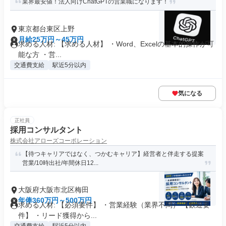
業界最安値！法人向けChatGPTの営業職になります！
東京都台東区上野
月給25万円～45万円
求める人材: 【求める人材】 ・Word、Excelの基本的操作が可
能な方 ・営...
交通費支給
駅近5分以内
気になる
正社員
採用コンサルタント
株式会社アローズコーポレーション
【待つキャリアではなく、つかむキャリア】経営者と伴走する提案
営業/10時出社/年間休日12...
大阪府大阪市北区梅田
年俸360万円～500万円
求める人材: 【必須要件】 ・営業経験（業界不問） 【歓迎要
件】 ・リード獲得から...