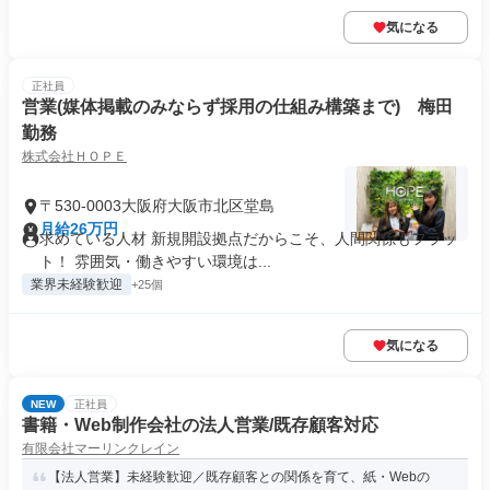
気になる
正社員
営業(媒体掲載のみならず採用の仕組み構築まで) 梅田
勤務
株式会社ＨＯＰＥ
〒530-0003大阪府大阪市北区堂島
月給26万円
求めている人材 新規開設拠点だからこそ、人間関係もフラッ
ト！ 雰囲気・働きやすい環境は...
業界未経験歓迎
+25個
気になる
NEW
正社員
書籍・Web制作会社の法人営業/既存顧客対応
有限会社マーリンクレイン
【法人営業】未経験歓迎／既存顧客との関係を育て、紙・Webの