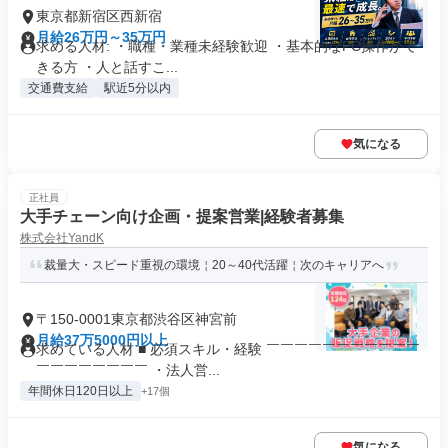
東京都新宿区西新宿
月給26万円～35万円
求める人材: ・職種・業種未経験歓迎 ・基本的なPC操作がで
きる方 ・人と話すこ...
交通費支給
駅近5分以内
気になる
正社員
大手チェーン向け企画・提案営業|経験者募集
株式会社YandK
裁量大・スピード重視の環境￤20～40代活躍￤次のキャリアへ
〒150-0001東京都渋谷区神宮前
月給37万5000円以上
求めている人材 ■ 必須スキル・経験 ￣￣￣￣￣￣￣￣￣￣￣
￣￣￣￣￣￣￣￣ ・法人営...
年間休日120日以上
+17個
気になる