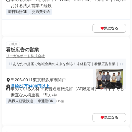
おける法人営業の経験...
即日勤務OK
交通費支給
気になる
正社員
看板広告の営業
リーガルボード株式会社
あなたの提案で地域企業の未来を創る！未経験可｜看板広告営業｜
〒206-0011東京都多摩市関戸
月給22万9400円以上
求めている人材 ✅要普通運転免許（AT限定可） ✅口下手でも
素直な人柄重視 『思いや...
業界未経験歓迎
車通勤OK
+15個
気になる