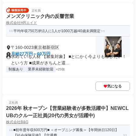
正社員
メンズクリニック内の反響営業
株式会社HRエイド
平均年収750万/約3人に1人が1000万越/40歳未満限定
〒160-0023東京都新宿区
月給27万円～60万円
求めている人材 【募集対象】 ■とにかく今よりも稼ぎたい！
という方 ■成果がきちんと還...
制服あり
業界未経験歓迎
+25個
気になる
正社員
2026年 秋オープン【営業経験者が多数活躍中】NEWCL
UBのクルー正社員(20代の男女が活躍中)
株式会社B&G
■初年度年収600万円■ ＜オープニング募集＞【年間休日120日】
【社会保険完備】【交通費...