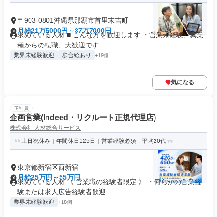
〒903-0801沖縄県那覇市首里末吉町
月給21万5000円～37万7000円
求めている人材 ■ こんな方を歓迎します ・営業未経験、異業
種からの転職、大歓迎です...
業界未経験歓迎
歩合給あり
+19個
気になる
正社員
企画営業(Indeed・リクルート正規代理店)
株式会社 人材総合サービス
土日祝休み｜年間休日125日｜営業経験必須｜平均20代
東京都新宿区西新宿
月給25万円～55万円
求めている人材 《 営業職の経験者限定 》 ・何らかの営業経
験または求人広告経験者歓迎...
業界未経験歓迎
+18個