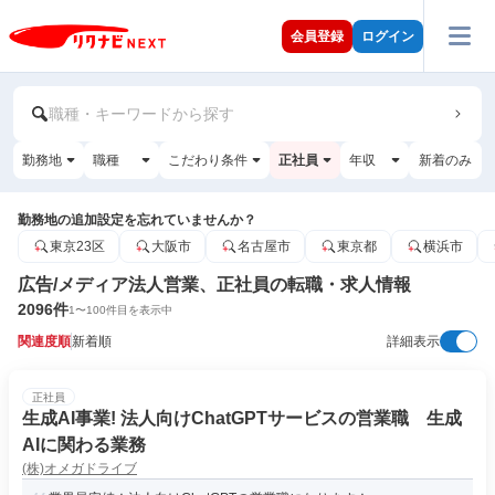
会員登録
ログイン
職種・キーワードから探す
勤務地
職種
こだわり条件
正社員
年収
新着のみ
勤務地の追加設定を忘れていませんか？
東京23区
大阪市
名古屋市
東京都
横浜市
広告/メディア法人営業、正社員の転職・求人情報
2096
件
1
〜
100
件目を表示中
関連度順
新着順
詳細表示
正社員
生成AI事業! 法人向けChatGPTサービスの営業職 生成
AIに関わる業務
(株)オメガドライブ