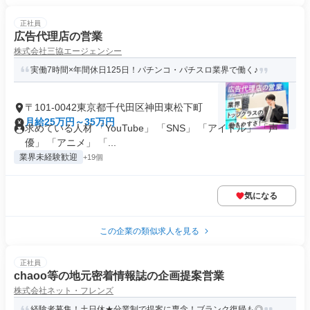
正社員
広告代理店の営業
株式会社三協エージェンシー
実働7時間×年間休日125日！パチンコ・パチスロ業界で働く♪
〒101-0042東京都千代田区神田東松下町
月給25万円～35万円
求めている人材 「YouTube」 「SNS」 「アイドル」 「声
優」 「アニメ」 「...
業界未経験歓迎
+19個
気になる
この企業の類似求人を見る
正社員
chaoo等の地元密着情報誌の企画提案営業
株式会社ネット・フレンズ
経験者募集！土日休★分業制で提案に専念！ブランク復帰も◎