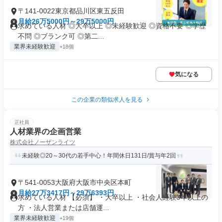
〒141-0022東京都品川区東五反田
月給26万5000円～29万5000円
求めている人材 ◎大卒以上 ◎未経験歓迎 ◎資格不要 ◎学歴
不問 ◎ブランク可 ◎第二...
業界未経験歓迎
+18個
気になる
この企業の類似求人を見る
正社員
人材業界の企画営業
株式会社ノーザンライツ
未経験◎20～30代の若手中心！年間休日131日/賞与年2回
〒541-0053大阪府大阪市中央区本町
月給27万3417円～29万6393円
求めている人材 【必須】 ・大卒以上 ・社会人経験3年以上の
方 ・法人営業または店舗運...
業界未経験歓迎
+19個