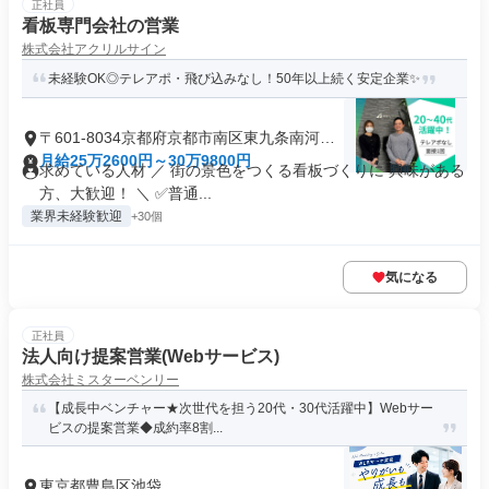
正社員
看板専門会社の営業
株式会社アクリルサイン
未経験OK◎テレアポ・飛び込みなし！50年以上続く安定企業✨
〒601-8034京都府京都市南区東九条南河辺
町
月給25万2600円～30万9800円
求めている人材 ／ 街の景色をつくる看板づくりに 興味がある
方、大歓迎！ ＼ ✅普通...
業界未経験歓迎
+30個
気になる
正社員
法人向け提案営業(Webサービス)
株式会社ミスターベンリー
【成長中ベンチャー★次世代を担う20代・30代活躍中】Webサー
ビスの提案営業◆成約率8割...
東京都豊島区池袋