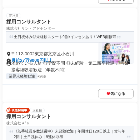
正社員
採用コンサルタント
株式会社サン・アドセンター
土日祝休み◎未経験スタート9割♪インセンあり！WEB面接可
〒112-0002東京都文京区小石川
月給27万9000円以上
求めている人材 ◎学歴不問 ◎未経験・第二新卒歓迎 ◎営業・
接客経験者歓迎（年数不問）...
業界未経験歓迎
+26個
気になる
正社員
採用コンサルタント
株式会社Ａ’ｓ
《若手社員多数活躍中》未経験歓迎｜年間休日120日以上｜賞与年
2回｜土日祝休み｜9連休取得...