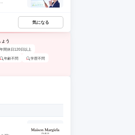
.
気になる
しょう
年間休日120日以上
年齢不問
学歴不問