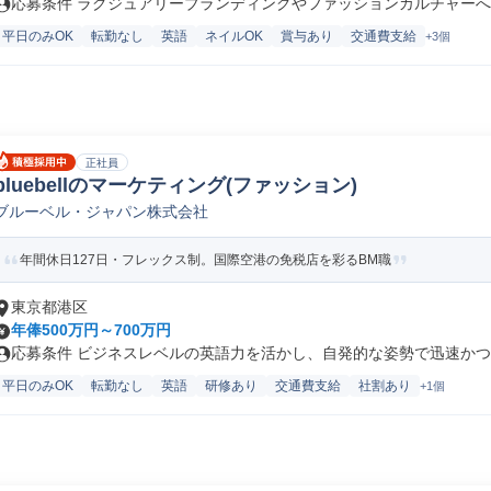
応募条件 ラグジュアリーブランディングやファッションカルチャーへの
平日のみOK
転勤なし
英語
ネイルOK
賞与あり
交通費支給
+3個
正社員
bluebellのマーケティング(ファッション)
ブルーベル・ジャパン株式会社
年間休日127日・フレックス制。国際空港の免税店を彩るBM職
東京都港区
年俸500万円～700万円
応募条件 ビジネスレベルの英語力を活かし、自発的な姿勢で迅速かつ正
平日のみOK
転勤なし
英語
研修あり
交通費支給
社割あり
+1個