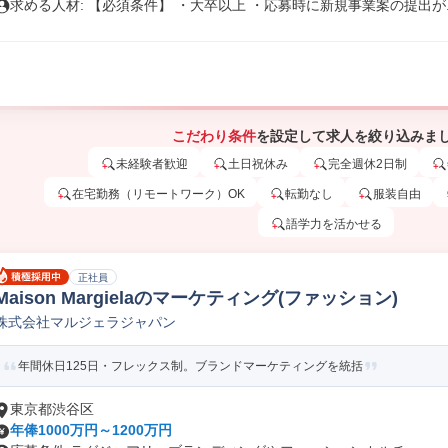
求める人材: 【必須条件】 ・大卒以上 ・応募時に新規事業案の提出が..
こだわり条件
を設定して求人を絞り込みま
未経験者歓迎
土日祝休み
完全週休2日制
在宅勤務（リモートワーク）OK
転勤なし
服装自由
語学力を活かせる
正社員
Maison Margielaのマーケティング(ファッション)
株式会社マルジェラジャパン
年間休日125日・フレックス制。ブランドマーケティングを統括
東京都渋谷区
年俸1000万円～1200万円