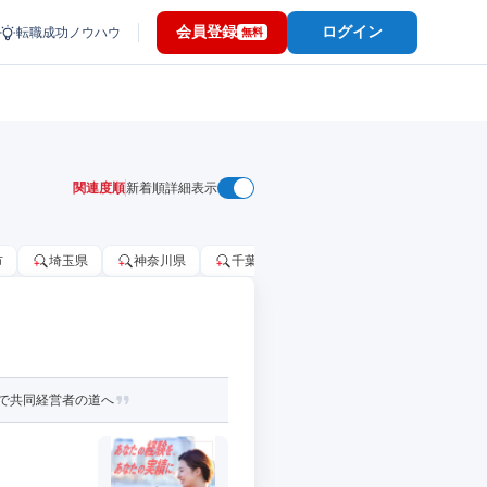
会員登録
ログイン
転職成功ノウハウ
無料
関連度順
新着順
詳細表示
市
埼玉県
神奈川県
千葉市
大阪府
千葉県
で共同経営者の道へ