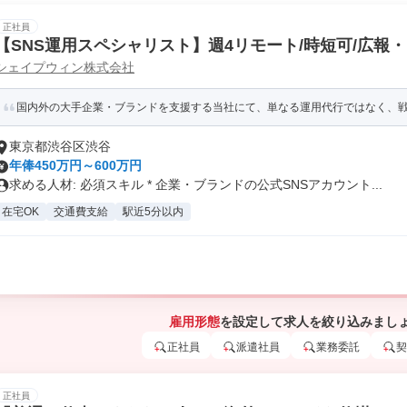
正社員
【SNS運用スペシャリスト】週4リモート/時短可/広報・
シェイプウィン株式会社
国内外の大手企業・ブランドを支援する当社にて、単なる運用代行ではなく、戦略
東京都渋谷区渋谷
年俸450万円～600万円
求める人材: 必須スキル * 企業・ブランドの公式SNSアカウント...
在宅OK
交通費支給
駅近5分以内
雇用形態
を設定して求人を絞り込みまし
正社員
派遣社員
業務委託
契
正社員