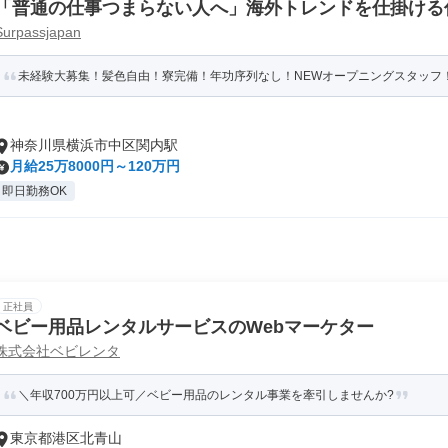
「普通の仕事つまらない人へ」海外トレンドを仕掛ける
Surpassjapan
未経験大募集！髪色自由！寮完備！年功序列なし！NEWオープニングスタッフ
神奈川県横浜市中区関内駅
月給25万8000円～120万円
即日勤務OK
正社員
ベビー用品レンタルサービスのWebマーケター
株式会社ベビレンタ
＼年収700万円以上可／ベビー用品のレンタル事業を牽引しませんか?
東京都港区北青山