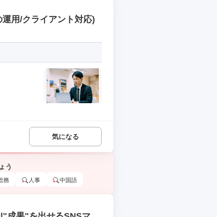
の運用/クライアント対応)
気になる
ょう
総務
人事
中国語
|"成果"を出せるSNSマー