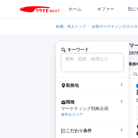
ホーム
オファー
気に
転職・求人トップ
/
企画/マーケティング/カス
マ
キーワード
197
勤務
勤務地
職種
マーケティング戦略企画
条件をクリア
こだわり条件