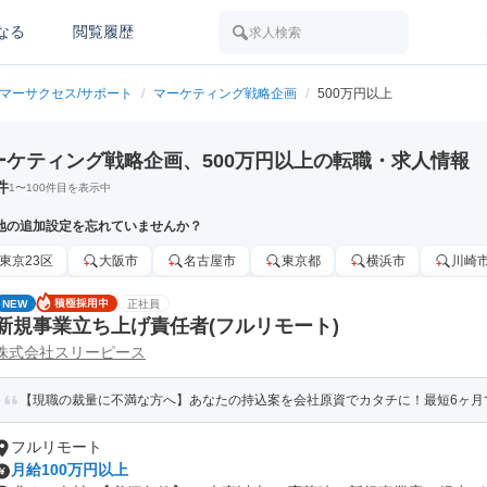
なる
閲覧履歴
求人検索
タマーサクセス/サポート
/
マーケティング戦略企画
/
500万円以上
ーケティング戦略企画、500万円以上の転職・求人情報
件
1
〜
100
件目を表示中
地の追加設定を忘れていませんか？
東京23区
大阪市
名古屋市
東京都
横浜市
川崎
NEW
正社員
新規事業立ち上げ責任者(フルリモート)
株式会社スリーピース
【現職の裁量に不満な方へ】あなたの持込案を会社原資でカタチに！最短6ヶ月
フルリモート
月給100万円以上