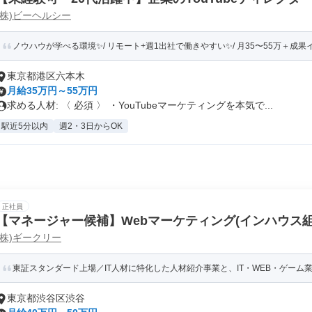
(株)ビーヘルシー
ケターへ
ノウハウが学べる環境✨/ リモート+週1出社で働きやすい✨/ 月35〜55万＋成果イ
東京都港区六本木
月給35万円～55万円
求める人材: 〈 必須 〉 ・YouTubeマーケティングを本気で...
駅近5分以内
週2・3日からOK
正社員
【マネージャー候補】Webマーケティング(インハウス組
(株)ギークリー
戦略立案)
東証スタンダード上場／IT人材に特化した人材紹介事業と、IT・WEB・ゲーム業
東京都渋谷区渋谷