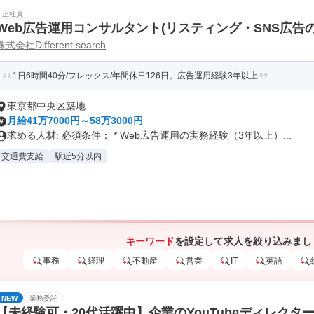
正社員
Web広告運用コンサルタント(リスティング・SNS広告
株式会社Different search
1日6時間40分/フレックス/年間休日126日。広告運用経験3年以上
東京都中央区築地
月給41万7000円～58万3000円
求める人材: 必須条件： * Web広告運用の実務経験（3年以上）...
交通費支給
駅近5分以内
キーワード
を設定して求人を絞り込みまし
事務
経理
不動産
営業
IT
英語
NEW
業務委託
【未経験可・20代活躍中】企業のYouTubeディレクター