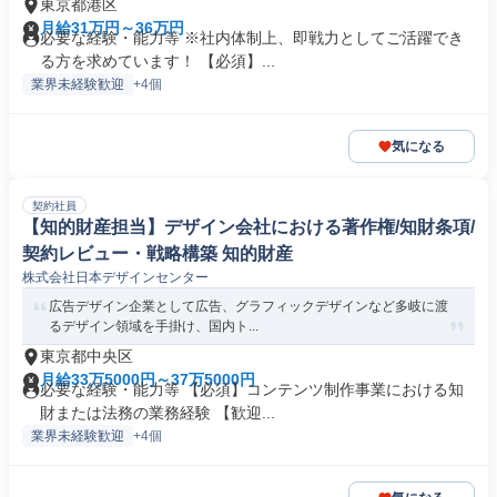
東京都港区
月給31万円～36万円
必要な経験・能力等 ※社内体制上、即戦力としてご活躍でき
る方を求めています！ 【必須】...
業界未経験歓迎
+4個
気になる
契約社員
【知的財産担当】デザイン会社における著作権/知財条項/
契約レビュー・戦略構築 知的財産
株式会社日本デザインセンター
広告デザイン企業として広告、グラフィックデザインなど多岐に渡
るデザイン領域を手掛け、国内ト...
東京都中央区
月給33万5000円～37万5000円
必要な経験・能力等 【必須】コンテンツ制作事業における知
財または法務の業務経験 【歓迎...
業界未経験歓迎
+4個