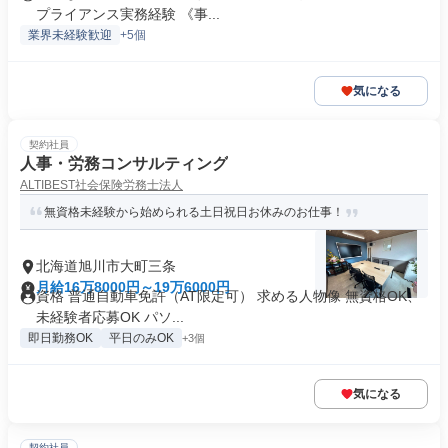
プライアンス実務経験 《事...
業界未経験歓迎
+5個
気になる
契約社員
人事・労務コンサルティング
ALTIBEST社会保険労務士法人
無資格未経験から始められる土日祝日お休みのお仕事！
北海道旭川市大町三条
月給16万8000円～19万6000円
資格 普通自動車免許（AT限定可） 求める人物像 無資格OK、
未経験者応募OK パソ...
即日勤務OK
平日のみOK
+3個
気になる
契約社員