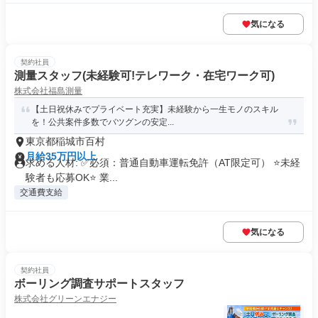
気になる
契約社員
測量スタッフ(未経験可!テレワーク・在宅ワーク可)
株式会社福島測量
【土日祝休みでプライベート充実】未経験から一生モノのスキル
を！公共案件多数でバツグンの安定...
東京都稲城市百村
月給35万円以上
求める人材: ✅必須：普通自動車運転免許（AT限定可） ⭐未経
験者も応募OK⭐ 業...
交通費支給
気になる
契約社員
ボーリング調査サポートスタッフ
株式会社グリーンエナジー