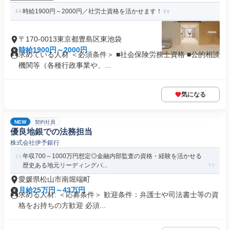
時給1900円～2000円／社労士資格を活かせます！
〒170-0013東京都豊島区東池袋
時給1900円～2000円
求めている人材 ＜必須条件＞ ■社会保険労務士資格 ■公的相談
機関等（各種行政事業や、...
気になる
NEW
契約社員
優良地銀での法務担当
株式会社伊予銀行
年収700～1000万円想定◎金融内部監査の資格・経験を活かせる
歴史ある地元リーディングバ...
愛媛県松山市南堀端町
月給25万円～43万円
求める人材: ＜応募条件＞ 歓迎条件：弁護士や司法書士等の資
格をお持ちの方歓迎 必須...