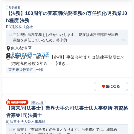
契約社員
【法務】100周年の変革期/法務業務の専任強化/月残業10
h程度 法務
RN建設株式会社
主に契約法務業務をお任せいたします。 現在は総務部部長が法務
実務を兼任しているため、将来的...
東京都港区
月給32万円～45万円
必要な経験・能力等 【必須】事業会社または法律事務所にて
契約法務経験 3年以上 【働き...
業界未経験歓迎
+4個
気になる
契約社員
【東京/司法書士】業界大手の司法書士法人事務所 有資格
者募集! 司法書士
司法書士法人鈴木事務所
司法書士（有資格者）の募集となります。当事務所では、組織再