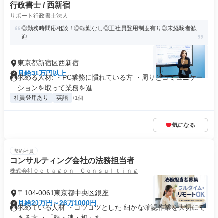
行政書士 / 西新宿
サポート行政書士法人
◎勤務時間応相談！◎転勤なし◎正社員登用制度有り◎未経験者歓
迎
東京都新宿区西新宿
月給31万円以上
求める人材: ・PC業務に慣れている方 ・周りとコミュニケー
ションを取って業務を進...
社員登用あり
英語
+1個
気になる
契約社員
コンサルティング会社の法務担当者
株式会社Ｏｃｔａｇｏｎ Ｃｏｎｓｕｌｔｉｎｇ
〒104-0061東京都中央区銀座
月給20万円～26万1000円
求めている人材 ・コツコツとした 細かな確認作業を大切にで
きる方 ・「報・連・相」を...