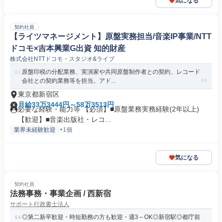
気になる
契約社員
【ライツマネージメント】原盤実務担当/音楽IP事業/NTT
ドコモ×吉本興業G出資 知的財産
株式会社NTTドコモ・スタジオ&ライブ
原盤印税の分配業務、実演家や共同原盤制作者との契約、レコード
会社との契約業務等を担当。アド...
東京都新宿区
月給33万3444円～58万3513円
必要な経験・能力等 【必須】■原盤業務実務経験(2年以上)
【歓迎】■音楽出版社・レコ...
業界未経験歓迎
+1個
気になる
契約社員
法務事務・事業企画 / 西新宿
サポート行政書士法人
◎第二新卒歓迎・時短勤務の方も歓迎・週3～OK◎新宿駅◎都庁前