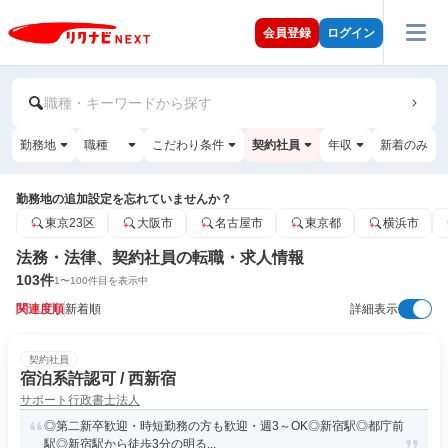
会員登録
ログイン
職種・キーワードから探す
勤務地
職種
こだわり条件
契約社員
年収
新着のみ
勤務地の追加設定を忘れていませんか？
東京23区
大阪市
名古屋市
東京都
横浜市
法務・法律、契約社員の転職・求人情報
103
件
1
〜
100
件目を表示中
関連度順
新着順
詳細表示
契約社員
宿泊系許認可 / 西新宿
サポート行政書士法人
◎第二新卒歓迎・時短勤務の方も歓迎・週3～OK◎新宿駅◎都庁前
駅◎新宿駅から徒歩3分の明る...