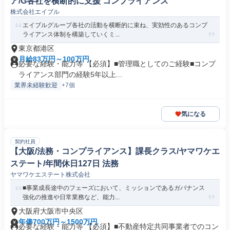
ア/G各社を横断的に支援 コンプライアンス
株式会社エイブル
エイブルグループ各社の活動を横断的に束ね、実効性のあるコンプ
ライアンス体制を構築していくミ...
東京都港区
月給83万円～100万円
必要な経験・能力等 【必須】■管理職としてのご経験■コンプ
ライアンス部門の経験5年以上...
業界未経験歓迎
+7個
気になる
契約社員
【大阪/法務・コンプライアンス】課長クラス/ヤマワケエ
ステート/年間休日127日 法務
ヤマワケエステート株式会社
■事業成長途中のフェーズにおいて、ミッションであるガバナンス
強化の推進や日常業務など、能力...
大阪府大阪市中央区
年俸700万円～1500万円
必要な経験・能力等 【必須】■不動産特定共同事業者でのコン