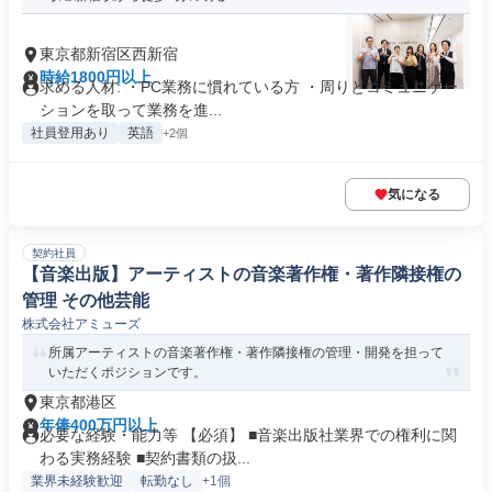
東京都新宿区西新宿
時給1800円以上
求める人材: ・PC業務に慣れている方 ・周りとコミュニケー
ションを取って業務を進...
社員登用あり
英語
+2個
気になる
契約社員
【音楽出版】アーティストの音楽著作権・著作隣接権の
管理 その他芸能
株式会社アミューズ
所属アーティストの音楽著作権・著作隣接権の管理・開発を担って
いただくポジションです。
東京都港区
年俸400万円以上
必要な経験・能力等 【必須】 ■音楽出版社業界での権利に関
わる実務経験 ■契約書類の扱...
業界未経験歓迎
転勤なし
+1個