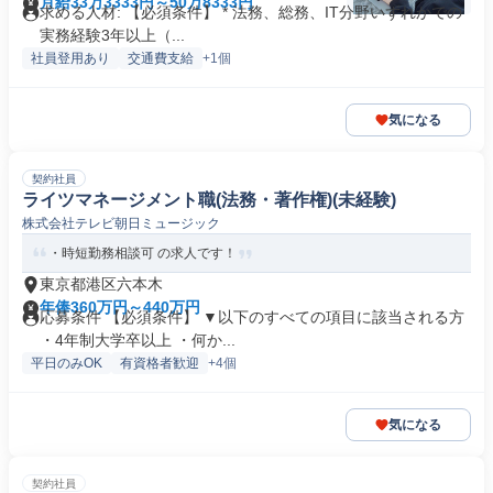
月給33万3333円～50万8333円
求める人材: 【必須条件】 * 法務、総務、IT分野いずれかでの
実務経験3年以上（...
社員登用あり
交通費支給
+1個
気になる
契約社員
ライツマネージメント職(法務・著作権)(未経験)
株式会社テレビ朝日ミュージック
・時短勤務相談可 の求人です！
東京都港区六本木
年俸360万円～440万円
応募条件 【必須条件】 ▼以下のすべての項目に該当される方
・4年制大学卒以上 ・何か...
平日のみOK
有資格者歓迎
+4個
気になる
契約社員