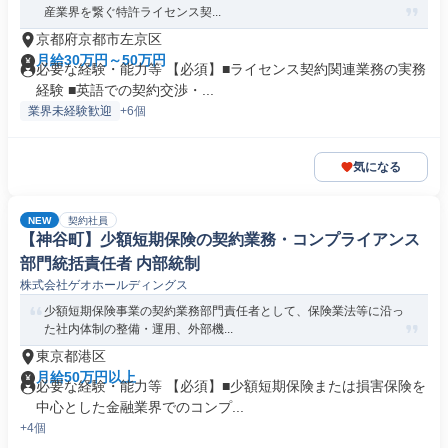
産業界を繋ぐ特許ライセンス契...
京都府京都市左京区
月給30万円～50万円
必要な経験・能力等 【必須】■ライセンス契約関連業務の実務
経験 ■英語での契約交渉・...
業界未経験歓迎
+6個
気になる
NEW
契約社員
【神谷町】少額短期保険の契約業務・コンプライアンス
部門統括責任者 内部統制
株式会社ゲオホールディングス
少額短期保険事業の契約業務部門責任者として、保険業法等に沿っ
た社内体制の整備・運用、外部機...
東京都港区
月給50万円以上
必要な経験・能力等 【必須】■少額短期保険または損害保険を
中心とした金融業界でのコンプ...
+4個