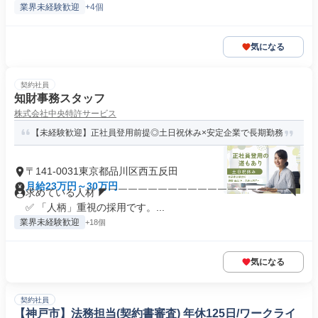
業界未経験歓迎
+4個
気になる
契約社員
知財事務スタッフ
株式会社中央特許サービス
【未経験歓迎】正社員登用前提◎土日祝休み×安定企業で長期勤務
〒141-0031東京都品川区西五反田
月給23万円～30万円
求めている人材 ◤￣￣￣￣￣￣￣￣￣￣￣￣￣￣￣￣￣￣◥
✅ 「人柄」重視の採用です。...
業界未経験歓迎
+18個
気になる
契約社員
【神戸市】法務担当(契約書審査) 年休125日/ワークライ