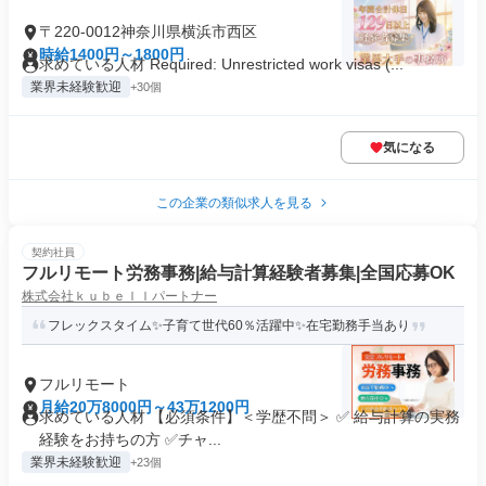
〒220-0012神奈川県横浜市西区
時給1400円～1800円
求めている人材 Required: Unrestricted work visas (...
業界未経験歓迎
+30個
気になる
この企業の類似求人を見る
契約社員
フルリモート労務事務|給与計算経験者募集|全国応募OK
株式会社ｋｕｂｅｌｌパートナー
フレックスタイム✨子育て世代60％活躍中✨在宅勤務手当あり
フルリモート
月給20万8000円～43万1200円
求めている人材 【必須条件】＜学歴不問＞ ✅ 給与計算の実務
経験をお持ちの方 ✅️チャ...
業界未経験歓迎
+23個