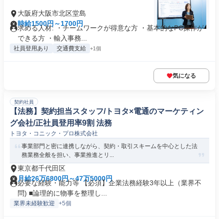
大阪府大阪市北区堂島
時給1500円～1700円
求める人材: ・チームワークが得意な方 ・基本的なPC操作が
できる方 ・輸入事務...
社員登用あり
交通費支給
+1個
気になる
契約社員
【法務】契約担当スタッフ/トヨタ×電通のマーケティン
グ会社/正社員登用率9割 法務
トヨタ・コニック・プロ株式会社
事業部門と密に連携しながら、契約・取引スキームを中心とした法
務業務全般を担い、事業推進とリ...
東京都千代田区
月給26万6800円～47万5000円
必要な経験・能力等 【必須】企業法務経験3年以上（業界不
問) ■論理的に物事を整理し...
業界未経験歓迎
+5個