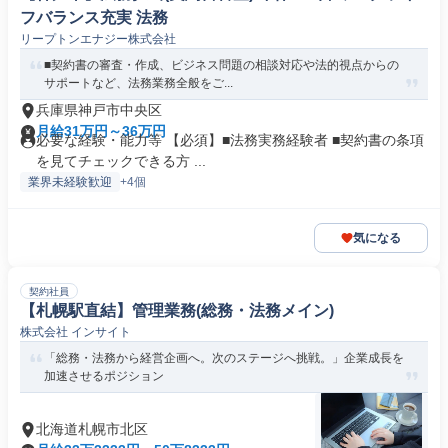
フバランス充実 法務
リープトンエナジー株式会社
■契約書の審査・作成、ビジネス問題の相談対応や法的視点からの
サポートなど、法務業務全般をご...
兵庫県神戸市中央区
月給31万円～36万円
必要な経験・能力等 【必須】■法務実務経験者 ■契約書の条項
を見てチェックできる方 ...
業界未経験歓迎
+4個
気になる
契約社員
【札幌駅直結】管理業務(総務・法務メイン)
株式会社 インサイト
「総務・法務から経営企画へ。次のステージへ挑戦。」企業成長を
加速させるポジション
北海道札幌市北区