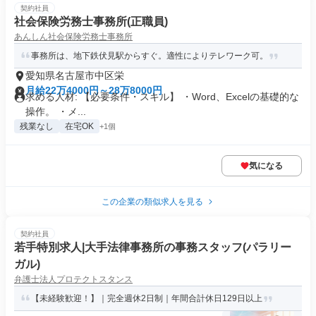
契約社員
社会保険労務士事務所(正職員)
あんしん社会保険労務士事務所
事務所は、地下鉄伏見駅からすぐ。適性によりテレワーク可。
愛知県名古屋市中区栄
月給22万4000円～28万8000円
求める人材: 【必要条件・スキル】 ・Word、Excelの基礎的な
操作。 ・メ...
残業なし
在宅OK
+1個
気になる
この企業の類似求人を見る
契約社員
若手特別求人|大手法律事務所の事務スタッフ(パラリー
ガル)
弁護士法人プロテクトスタンス
【未経験歓迎！】｜完全週休2日制｜年間合計休日129日以上