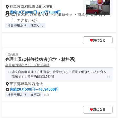
福島県南相馬市原町区東町
月給18万4000円～20万1000円
求める人材: 求める人材: ＜応募条件＞ ・簡単なPC操作(ワー
ド、エクセル)が...
社員登用あり
残業なし
気になる
契約社員
弁理士又は特許技術者(化学・材料系)
高岡知的財産グループ株式会社
論文合格者歓迎！在宅可能、残業の少ない環境で働きたい人に合う
職場です！月平均残業3.6時間
東京都豊島区西池袋
月給26万500円～46万4500円
社員登用あり
在宅OK
+1個
気になる