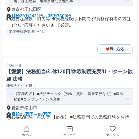
編、株主総会、事業承継など他の事...
東京都千代田区
月給29万2421円～35万7600円
必要な経験・能力等 ★実務経験は不問です!資格保有者の方は
ぜひご応募ください★ 【必須...
業界未経験歓迎
+4個
気になる
契約社員
【愛媛】法務担当/年休120日/休暇制度充実/U・Iターン歓
迎 法務
株式会社伊予銀行
【業務内容】 ■法務チェック（預金、貸出、為替業務など）■遵法
精査■コンプライアンス業務
愛媛県松山市
月給25万円～60万円
必要な経験・能力等 【必須】 ■法務部門での業務経験をお持
ちの方（目安3年以上） 【...
業界未経験歓迎
転勤なし
+3個
ホーム
オファー
気になる