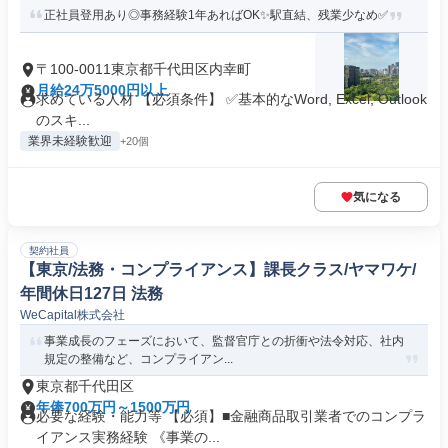
正社員登用あり◎事務経験1年あればOK✨駅直結、残業少なめ✅
〒100-0011東京都千代田区内幸町
月給24万5000円以上
求めている人材 【必須条件】 ✅基本的なWord, Excel, Outlook
のスキ...
業界未経験歓迎
+20個
気になる
契約社員
【東京/法務・コンプライアンス】課長クラス/ヤマワケ/
年間休日127日 法務
WeCapital株式会社
事業成長のフェーズにおいて、監督官庁との折衝や法令対応、社内
規定の整備など、コンプライアン...
東京都千代田区
年俸700万円～1500万円
必要な経験・能力等 【必須】■金融商品取引業者でのコンプラ
イアンス実務経験 《事業の...