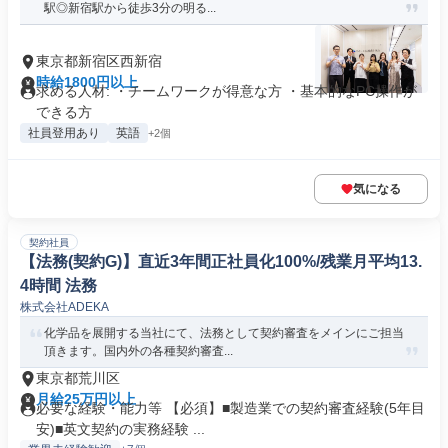
駅◎新宿駅から徒歩3分の明る...
東京都新宿区西新宿
時給1800円以上
求める人材: ・チームワークが得意な方 ・基本的なPC操作が
できる方
社員登用あり
英語
+2個
気になる
契約社員
【法務(契約G)】直近3年間正社員化100%/残業月平均13.
4時間 法務
株式会社ADEKA
化学品を展開する当社にて、法務として契約審査をメインにご担当
頂きます。国内外の各種契約審査...
東京都荒川区
月給25万円以上
必要な経験・能力等 【必須】■製造業での契約審査経験(5年目
安)■英文契約の実務経験 ...