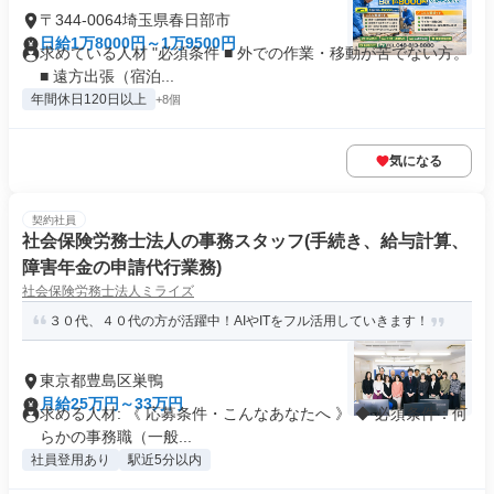
〒344-0064埼玉県春日部市
日給1万8000円～1万9500円
求めている人材 "必須条件 ■ 外での作業・移動が苦でない方。
■ 遠方出張（宿泊...
年間休日120日以上
+8個
気になる
契約社員
社会保険労務士法人の事務スタッフ(手続き、給与計算、
障害年金の申請代行業務)
社会保険労務士法人ミライズ
３０代、４０代の方が活躍中！AIやITをフル活用していきます！
東京都豊島区巣鴨
月給25万円～33万円
求める人材: 《 応募条件・こんなあなたへ 》 ◆ 必須条件：何
らかの事務職（一般...
社員登用あり
駅近5分以内