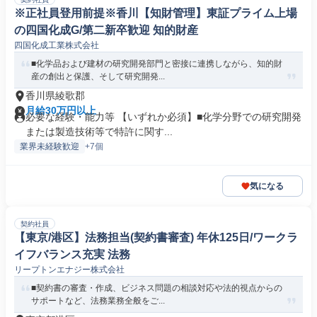
※正社員登用前提※香川【知財管理】東証プライム上場
の四国化成G/第二新卒歓迎 知的財産
四国化成工業株式会社
■化学品および建材の研究開発部門と密接に連携しながら、知的財
産の創出と保護、そして研究開発...
香川県綾歌郡
月給30万円以上
必要な経験・能力等 【いずれか必須】■化学分野での研究開発
または製造技術等で特許に関す...
業界未経験歓迎
+7個
気になる
契約社員
【東京/港区】法務担当(契約書審査) 年休125日/ワークラ
イフバランス充実 法務
リープトンエナジー株式会社
■契約書の審査・作成、ビジネス問題の相談対応や法的視点からの
サポートなど、法務業務全般をご...