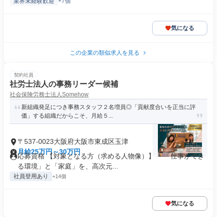
業界未経験歓迎
+7個
気になる
この企業の類似求人を見る
契約社員
社労士法人の事務リーダー候補
社会保険労務士法人Somehow
新組織発足につき事務スタッフ２名増員◎「貢献度合いを正当に評
価」する組織だからこそ、月給５...
〒537-0023大阪府大阪市東成区玉津
月給25万円～30万円
応募資格 【対象となる方（求める人物像）】 ・「仕事ができ
る環境」と「家庭」を、高次元...
社員登用あり
+14個
気になる