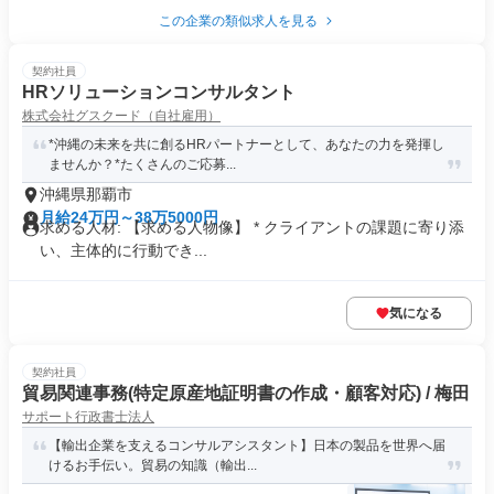
この企業の類似求人を見る
契約社員
HRソリューションコンサルタント
株式会社グスクード（自社雇用）
*沖縄の未来を共に創るHRパートナーとして、あなたの力を発揮し
ませんか？*たくさんのご応募...
沖縄県那覇市
月給24万円～38万5000円
求める人材: 【求める人物像】 * クライアントの課題に寄り添
い、主体的に行動でき...
気になる
契約社員
貿易関連事務(特定原産地証明書の作成・顧客対応) / 梅田
サポート行政書士法人
【輸出企業を支えるコンサルアシスタント】日本の製品を世界へ届
けるお手伝い。貿易の知識（輸出...