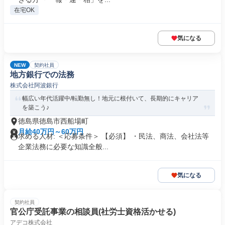
在宅OK
気になる
NEW
契約社員
地方銀行での法務
株式会社阿波銀行
幅広い年代活躍中/転勤無し！地元に根付いて、長期的にキャリア
を築こう♪
徳島県徳島市西船場町
月給40万円～60万円
求める人材: ＜応募条件＞ 【必須】 ・民法、商法、会社法等
企業法務に必要な知識全般...
気になる
契約社員
官公庁受託事業の相談員(社労士資格活かせる)
アデコ株式会社