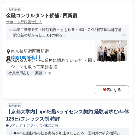
契約社員
金融コンサルタント候補 / 西新宿
サポート行政書士法人
◎第二新卒歓迎・時短勤務の方も歓迎・週3～OK◎新宿駅◎都庁前
駅◎新宿駅から徒歩3分の明る...
東京都新宿区西新宿
時給1800円以上
求める人材: ・PC業務に慣れている方 ・周りとコミュニケー
ションを取って業務を進...
社員登用あり
英語
+2個
気になる
契約社員
【京都大学内】ips細胞×ライセンス契約 経験者求む/年休
126日/フレックス制 特許
iPSアカデミアジャパン株式会社
◆iPS細胞技術の社会実装を加速させるため、国内外の研究機関と