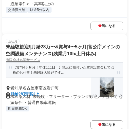
必須条件> ・高卒以上の...
交通費支給
駅近5分以内
気になる
正社員
未経験歓迎!|月給28万〜&賞与4〜5ヶ月|官公庁メインの
空調設備メンテナンス(残業月10h/土日休み)
有限会社名関サービス
【賞与4ヶ月分！年休111日！】地元に根付いた空調設備会社で点
検のお仕事！未経験大歓迎です...
愛知県名古屋市南区岩戸町
月給28万円以上
求める人材: 未経験・フリーター・ブランク歓迎／学歴不問 必
須条件 ・普通自動車運転...
即日勤務OK
気になる