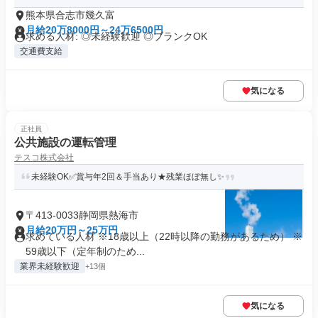
熊本県合志市幾久富
月給20万8000円～24万6500円
求める人材: ◎未経験歓迎 ◎ブランクOK
交通費支給
気になる
正社員
公共施設の運転管理
テスコ株式会社
未経験OK✅賞与年2回＆手当あり★残業ほぼ無し✨
〒413-0033静岡県熱海市
月給20万円～25万円
求めている人材 ※18歳以上（22時以降の勤務があるため） ※
59歳以下（定年制のため...
業界未経験歓迎
+13個
気になる