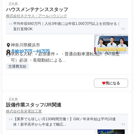
正社員
ハウスメンテナンススタッフ
株式会社ネクサス・アールハウジング
平均年収680万円｜入社3年後には年収1,000万円以上を目指せる｜
直行直帰OK
神奈川県横浜市
月給30万円～60万円
求める人材: ＜必須要件＞ ・普通自動車運転免許（AT限定
可）必須 ・長期勤続による...
交通費支給
気になる
正社員
設備作業スタッフ/JR関連
株式会社長栄電設工業
【業界でも珍しい月130時間労働！】GW／年末年始は平均10連
休！新卒高卒から中途まで幅広...