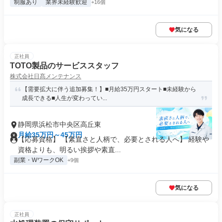
制服あり
業界未経験歓迎
+16個
気になる
正社員
TOTO製品のサービススタッフ
株式会社日髙メンテナンス
【需要拡大に伴う追加募集！】■月給35万円スタート■未経験から
成長できる■人生が変わってい...
静岡県浜松市中央区高丘東
月給35万円～45万円
【応募資格】 【素直さと人柄で、必要とされる人へ】 経験や
資格よりも、明るい挨拶や素直...
副業・WワークOK
+9個
気になる
正社員