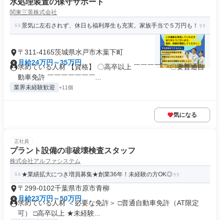
水処理装置の保守サポート
関東三英株式会社
景気に左右されず、休日も福利厚生も充実。家族手当で５万円も！
〒311-4165茨城県水戸市木葉下町
月給24万円～35万円
求めている人材 【資格】 〇高卒以上 ￣￣￣￣￣ 〇要普通自
動車免許 ￣￣￣￣￣￣￣...
業界未経験歓迎
+11個
気になる
正社員
プラント設備の非破壊検査スタッフ
株式会社アルファシステム
★業績拡大につき増員募集★創業36年！未経験の方OK◎
〒299-0102千葉県市原市青柳
月給23万円～50万円
求めている人材 ＜必要な免許＞ □普通自動車免許（AT限定
可） □高卒以上 ★未経験...