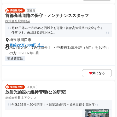
正社員
首都高速道路の保守・メンテナンススタッフ
株式会社飛和興業
月15日休みで月収35万円以上も可能！首都高速道路の安全を守る
仕事です。未経験歓迎◎4名1...
埼玉県川口市
月給22万7000円以上
求める人材: 【必須条件】 ・中型自動車免許（MT）をお持ち
の方 ※2007年6月...
交通費支給
気になる
正社員
放射光施設の維持管理(公的研究)
株式会社日本アクシス
年休125日＊20代活躍！＊残業3時間程＊資格取得支援制度