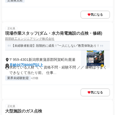
交通費支給
気になる
正社員
現場作業スタッフ(ダム・水力発電施設の点検・修繕)
田部鉄工エンジニアリング株式会社
【未経験者歓迎】段階的に成長！“一人にしない”教育体制あり！
〒959-4301新潟県東蒲原郡阿賀町向鹿瀬
月給20万8000円以上
求めている人材 ＼＼ 資格不問・経験不問 ／／ 最初はうまく
できなくて当たり前。 仕事...
業界未経験歓迎
+23個
気になる
正社員
大型施設のガス点検