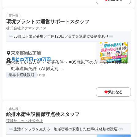
正社員
環境プラントの運営サポートスタッフ
株式会社タクマテクノス
35歳以下限定募集／年休120日／奨学金返還支援制度あり
東京都港区芝浦
月給23万円～28万円
求めている人材 ＜応募条件＞ ■35歳以下の方（※） ■普通自
動車運転免許（AT限定可...
業界未経験歓迎
+19個
気になる
正社員
給排水衛生設備保守点検スタッフ
茨城サニット株式会社
生活インフラを支える、地域密着の安定した仕事(未経験者歓迎)