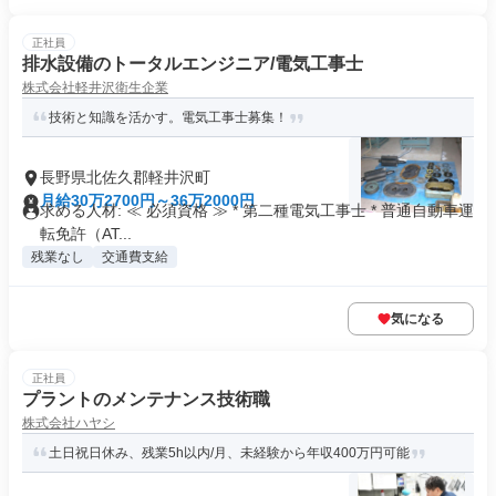
正社員
排水設備のトータルエンジニア/電気工事士
株式会社軽井沢衛生企業
技術と知識を活かす。電気工事士募集！
長野県北佐久郡軽井沢町
月給30万2700円～36万2000円
求める人材: ≪ 必須資格 ≫ * 第二種電気工事士 * 普通自動車運
転免許（AT...
残業なし
交通費支給
気になる
正社員
プラントのメンテナンス技術職
株式会社ハヤシ
土日祝日休み、残業5h以内/月、未経験から年収400万円可能