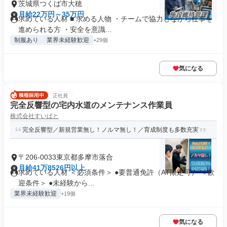
茨城県つくば市大穂
月給22万円～35万円
求めている人材 ■ 求める人物 ・チームで協力しながら仕事を
進められる方 ・安全を意識...
制服あり
業界未経験歓迎
+29個
気になる
正社員
完全反響型の宅内水道のメンテナンス作業員
株式会社すいぱと
完全反響型／新規営業無し！ノルマ無し！／育成制度も多数充実
〒206-0033東京都多摩市落合
月給41万8526円以上
求めている人材 ＜必須条件＞ ●要普通免許（AT限定可） ＜歓
迎条件＞ ●未経験から...
業界未経験歓迎
+19個
気になる