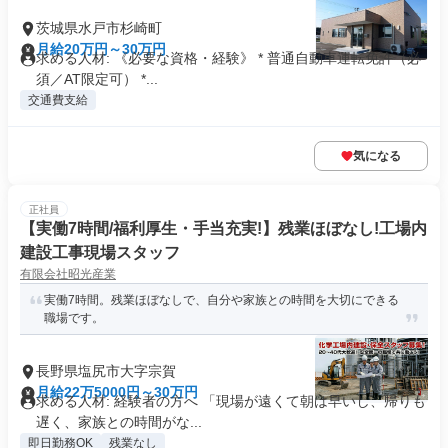
茨城県水戸市杉崎町
月給20万円～30万円
求める人材: 《必要な資格・経験》 * 普通自動車運転免許（必
須／AT限定可） *...
交通費支給
気になる
正社員
【実働7時間/福利厚生・手当充実!】残業ほぼなし!工場内
建設工事現場スタッフ
有限会社昭光産業
実働7時間。残業ほぼなしで、自分や家族との時間を大切にできる
職場です。
長野県塩尻市大字宗賀
月給22万5000円～30万円
求める人材: 経験者の方へ 「現場が遠くて朝は早いし、帰りも
遅く、家族との時間がな...
即日勤務OK
残業なし