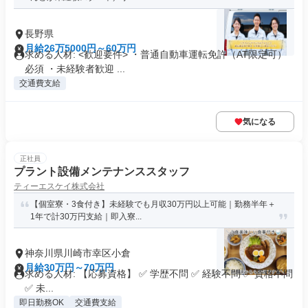
長野県
月給26万5000円～60万円
求める人材: <歓迎要件> ・普通自動車運転免許（AT限定可）
必須 ・未経験者歓迎 ...
交通費支給
気になる
正社員
プラント設備メンテナンススタッフ
ティーエスケイ株式会社
【個室寮・3食付き】未経験でも月収30万円以上可能｜勤務半年＋
1年で計30万円支給｜即入寮...
神奈川県川崎市幸区小倉
月給30万円～70万円
求める人材: 【応募資格】 ✅ 学歴不問 ✅ 経験不問 ✅ 資格不問
✅ 未...
即日勤務OK
交通費支給