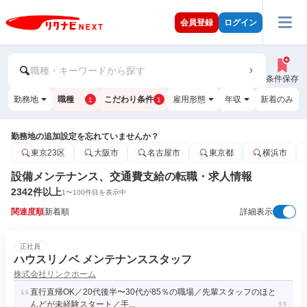
会員登録
ログイン
職種・キーワードから探す
条件保存
勤務地
職種
こだわり条件
雇用形態
年収
新着のみ
1
1
勤務地の追加設定を忘れていませんか？
東京23区
大阪市
名古屋市
東京都
横浜市
設備メンテナンス、交通費支給の転職・求人情報
2342
件以上
1
〜
100
件目を表示中
関連度順
新着順
詳細表示
正社員
ハウスリノベ メンテナンススタッフ
株式会社リンクホーム
直行直帰OK／20代後半〜30代が85％の職場／先輩スタッフのほと
んどが未経験スタート／手...