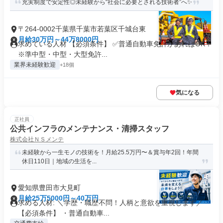
充実制度で安定性◎未経験から“社会に必要とされる技術者”へ✨
〒264-0002千葉県千葉市若葉区千城台東
月給30万円～44万8000円
求めている人材 【必須条件】 ✅普通自動車免許があればOK！
※準中型・中型・大型免許...
業界未経験歓迎
+18個
気になる
正社員
公共インフラのメンテナンス・清掃スタッフ
株式会社ＮＳメンテ
未経験から一生モノの技術を！月給25.5万円〜＆賞与年2回！年間
休日110日｜地域の生活を...
愛知県豊田市大見町
月給25万5000円～40万円
求める人材: ＼学歴・職歴不問！人柄と意欲を重視します／
【必須条件】 ・普通自動車...