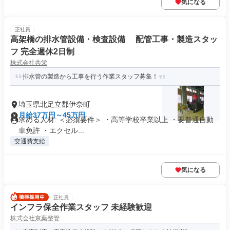
気になる
正社員
高架橋の排水管設備・検査設備 配管工事・製造スタッ
フ 完全週休2日制
株式会社共栄
排水管の製造から工事を行う作業スタッフ募集！
埼玉県北足立郡伊奈町
月給37万円～45万円
求める人材: ＜必須要件＞ ・高等学校卒業以上 ・要普通自動
車免許 ・エクセル...
交通費支給
気になる
正社員
インフラ保全作業スタッフ 未経験歓迎
株式会社京葉整管