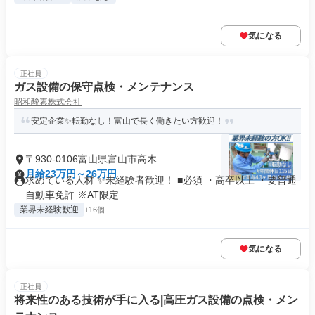
気になる
正社員
ガス設備の保守点検・メンテナンス
昭和酸素株式会社
安定企業✨転勤なし！富山で長く働きたい方歓迎！
〒930-0106富山県富山市高木
月給23万円～26万円
求めている人材 ✨未経験者歓迎！ ■必須 ・高卒以上 ・要普通
自動車免許 ※AT限定...
業界未経験歓迎
+16個
気になる
正社員
将来性のある技術が手に入る|高圧ガス設備の点検・メン