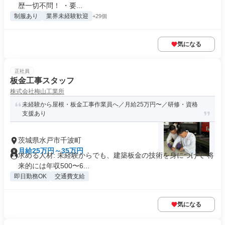
歴一切不問！ ・要...
制服あり
業界未経験歓迎
+29個
気になる
正社員
板金工事スタッフ
株式会社梅山工業所
未経験から屋根・板金工事作業員へ／月給25万円〜／研修・資格
支援あり
茨城県水戸市千波町
月給25万円～35万円
求める人材: 未経験からでも、建築板金の技術を身につけて 将
来的には年収500〜6...
即日勤務OK
交通費支給
気になる