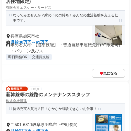
居住地限定)
有限会社エスケー・サービス
なってみませんか？縁の下の力持ち！みんなの生活基盤を支える仕
事です。
兵庫県加東市社
月給30万円～45万円
求める人材: 【必須技能】 ・普通自動車運転免許(AT限定可)
・パソコン及びス...
即日勤務OK
交通費支給
気になる
正社員
新幹線等の線路のメンテナンススタッフ
株式会社濃建
待遇充実＆賞与２回！なかなか経験できないお仕事！
〒501-6311岐阜県羽島市上中町長間
月給31万円～45万円