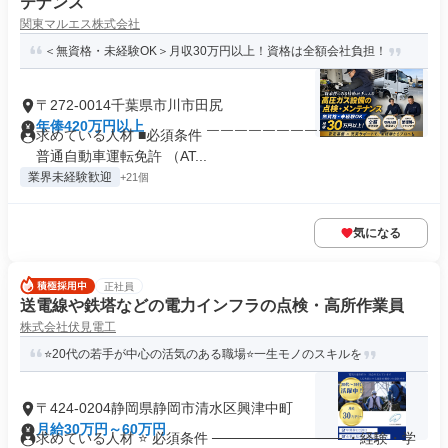
テナンス
関東マルエス株式会社
＜無資格・未経験OK＞月収30万円以上！資格は全額会社負担！
〒272-0014千葉県市川市田尻
年俸420万円以上
求めている人材 ■必須条件 ￣￣￣￣￣￣￣￣￣￣￣￣￣￣ ・
普通自動車運転免許 （AT...
業界未経験歓迎
+21個
気になる
正社員
送電線や鉄塔などの電力インフラの点検・高所作業員
株式会社伏見電工
⭐️20代の若手が中心の活気のある職場⭐️一生モノのスキルを
〒424-0204静岡県静岡市清水区興津中町
月給30万円～60万円
求めている人材 ⭐ 必須条件 ───────────── ・経験・学