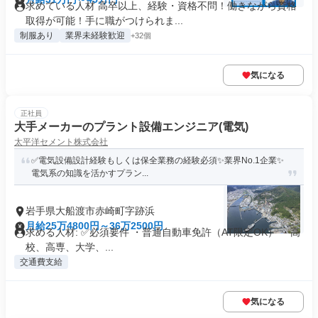
求めている人材 高卒以上、経験・資格不問！働きながら資格
取得が可能！手に職がつけられま...
制服あり
業界未経験歓迎
+32個
気になる
正社員
大手メーカーのプラント設備エンジニア(電気)
太平洋セメント株式会社
✅電気設備設計経験もしくは保全業務の経験必須✨業界No.1企業✨
電気系の知識を活かすプラン...
岩手県大船渡市赤崎町字跡浜
月給25万4800円～36万2500円
求める人材: ✅必須要件 ・普通自動車免許（AT限定OK） ・高
校、高専、大学、...
交通費支給
気になる