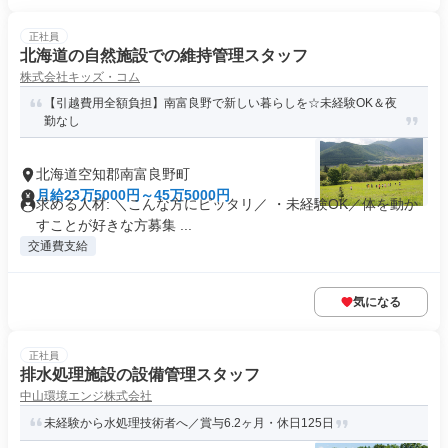
正社員
北海道の自然施設での維持管理スタッフ
株式会社キッズ・コム
【引越費用全額負担】南富良野で新しい暮らしを☆未経験OK＆夜
勤なし
北海道空知郡南富良野町
月給23万5000円～45万5000円
求める人材: ＼こんな方にピッタリ／ ・未経験OK／体を動か
すことが好きな方募集 ...
交通費支給
気になる
正社員
排水処理施設の設備管理スタッフ
中山環境エンジ株式会社
未経験から水処理技術者へ／賞与6.2ヶ月・休日125日