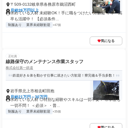
〒509-0132岐阜県各務原市鵜沼西町
月給26万円以上
求めている人材 未経験OK！手に職をつけたい方歓迎 中卒・高
卒も活躍中！ 【必須条件...
制服あり
業界未経験歓迎
+47個
気になる
正社員
線路保守のメンテナンス作業スタッフ
株式会社第一鉄道
鉄道好き＆体を動かす仕事に就きたい方歓迎！寮完備＆手当多数！
岩手県北上市相去町田抱
月給21万円～30万円
求めている人材 ◎特別な経験やスキルは一切不要！ ◎学歴も
一切不問！ ＜必須＞ ・普...
制服あり
業界未経験歓迎
+35個
気になる