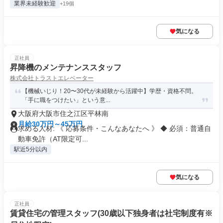
業界未経験歓迎
+19個
気になる
正社員
昇降機のメンテナンススタッフ
株式会社トラストエレベーター
【機械いじり！20〜30代が未経験から活躍中】学歴・資格不問。
「手に職をつけたい」という意...
大阪府大阪市住之江区平林南
月給30万円～45万円
求める人材: 《 応募条件・こんなあなたへ 》 ◆ 必須：普通自
動車免許（AT限定可...
駅近5分以内
気になる
正社員
賃貸住宅の管理スタッフ(30歳以下独身者は社宅制度有※