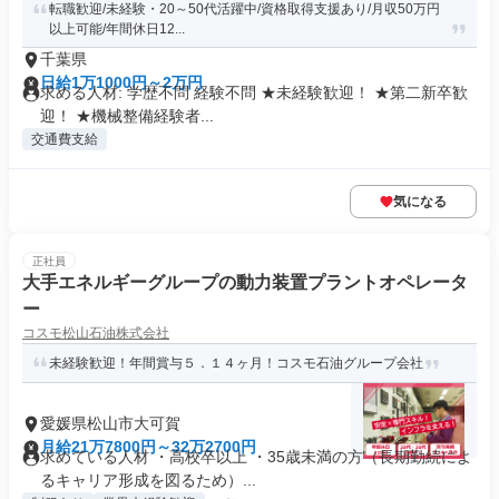
転職歓迎/未経験・20～50代活躍中/資格取得支援あり/月収50万円
以上可能/年間休日12...
千葉県
日給1万1000円～2万円
求める人材: 学歴不問 経験不問 ★未経験歓迎！ ★第二新卒歓
迎！ ★機械整備経験者...
交通費支給
気になる
正社員
大手エネルギーグループの動力装置プラントオペレータ
ー
コスモ松山石油株式会社
未経験歓迎！年間賞与５．１４ヶ月！コスモ石油グループ会社
愛媛県松山市大可賀
月給21万7800円～32万2700円
求めている人材 ・高校卒以上 ・35歳未満の方（長期勤続によ
るキャリア形成を図るため）...