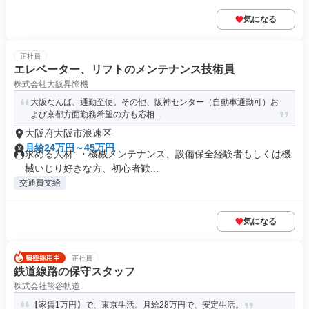
気になる
正社員
エレベーター、リフトのメンテナンス技術員
株式会社大阪昇降機
大阪なんば、通勤至便。その他、阪神センター（自動車通勤可）お
よび京都方面勤務希望の方も応相...
大阪府大阪市浪速区
月給24万円～45万円
求める人材: ・機械メンテナンス、設備保全経験者もしくは機
械いじり好きな方、初心者歓...
交通費支給
気になる
正社員
鉄道線路の保守スタッフ
株式会社熊谷軌道
【家賃1万円】で、東京生活。月給28万円で、安定生活。