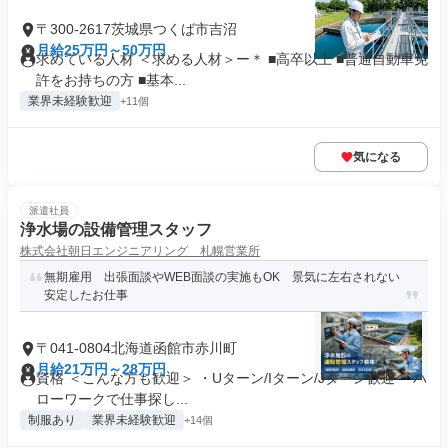
〒300-2617茨城県つくば市吉沼
月給25万円～50万円
求めている人材 ＜求める人材＞ー＊ ■高卒以上 ■普通自動車免
許をお持ちの方 ■基本...
業界未経験歓迎
+11個
気になる
派遣社員
浄水場の設備管理スタッフ
株式会社朝日エンジニアリング 札幌営業所
無期雇用 出張面談やWEB面談の実施もOK 景気に左右されない
安定したお仕事
〒041-0804北海道函館市赤川町
月給21万円～28万円
資格 ＜こんな方も歓迎＞ ・Uターン/Iターン/Jターン歓迎 ・ハ
ローワークで仕事探し...
制服あり
業界未経験歓迎
+14個