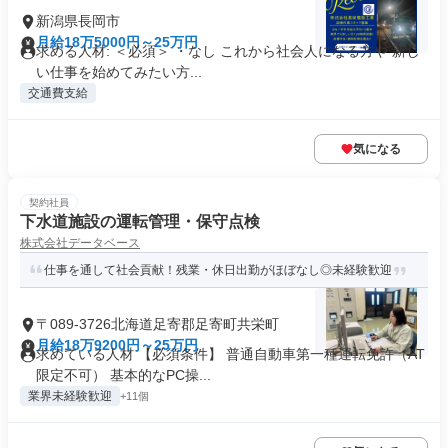
新潟県長岡市
月給18万5000円～25万円
求める人材: ＜必須＞ ・なし これから社会人になる方や 新し
い仕事を始めてみたい方...
交通費支給
気になる
契約社員
下水道施設の運転管理・保守点検
株式会社データベース
仕事を通して社会貢献！残業・休日出勤がほぼなし◎未経験歓迎
〒089-3726北海道足寄郡足寄町共栄町
月給18万9200円～25万円
求めている人材 【必須条件】 普通自動車第一種運転免許（AT
限定不可） 基本的なPC操...
業界未経験歓迎
+11個