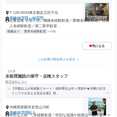
〒120-0034東京都足立区千住
月給28万円～30万円
応募資格 学歴不問／職種未経験歓迎／業種未経験歓迎／社会
人未経験歓迎／第二新卒歓迎 ...
制服あり
業界未経験歓迎
+15個
気になる
この企業の類似求人を見る
正社員
水処理施設の保守・点検スタッフ
株式会社ビコー
【半数以上が未経験スタート！福利厚生は年々増加中★沖縄の生活
インフラを支える安定企業】 研...
沖縄県那覇市首里山川町
月給20万円以上
求める人材: ＼未経験歓迎！特別な知識や技術は一切不要／ <