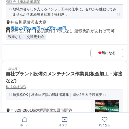
有限会社橋本設備興業
地域の暮らしを支えるインフラ工事の仕事に、ゼロから挑戦してみ
ませんか？未経験者歓迎！福利厚...
神奈川県藤沢市大庭
月給25万9200円～32万2500円
求める人材: 【必須条件】特になし 運転免許があれば尚可
残業なし
交通費支給
気になる
正社員
自社プラント設備のメンテナンス作業員(板金加工・溶接
など)
株式会社IWD
無資格OK｜板金or溶接の経験者募集｜週休2日＆待遇充実
〒329-2801栃木県那須塩原市関谷
月給25万円以上
求めている人材 ▼必須要件 ・板金（鈑金）または溶接の経験
者 ・資格の有無は不問 ・経...
ホーム
オファー
気になる