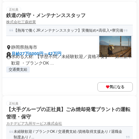
正社員
鉄道の保守・メンテナンススタッフ
株式会社三森総業
【熱海で働くJRメンテナンススタッフ】実働短め×高収入×寮完備
静岡県熱海市
月給27万6000円～42万円
求める人材: 【学歴不問／未経験歓迎／資格不要】 ・第二新卒
歓迎 ・ブランクOK ...
交通費支給
気になる
正社員
【大手グループの正社員】ごみ焼却発電プラントの運転
管理・保守
カナデビア九州サービス株式会社
未経験歓迎 / ブランクOK / 交通費支給 /資格取得支援あり / 退職金
制度あり / ...