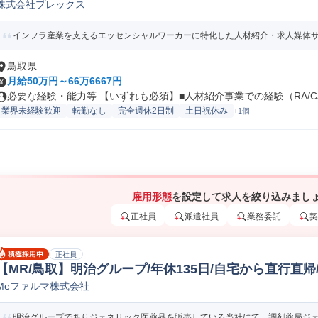
株式会社プレックス
材/アウトソーシング法人営業
インフラ産業を支えるエッセンシャルワーカーに特化した人材紹介・求人媒体サー
鳥取県
月給50万円～66万6667円
必要な経験・能力等 【いずれも必須】■人材紹介事業での経験（RA/CA.
業界未経験歓迎
転勤なし
完全週休2日制
土日祝休み
+1個
雇用形態
を設定して求人を絞り込みまし
正社員
派遣社員
業務委託
契
正社員
【MR/鳥取】明治グループ/年休135日/自宅から直行直帰
Meファルマ株式会社
医薬情報担当者/MR
明治グループでありジェネリック医薬品を販売している当社にて、調剤薬局ジェネ