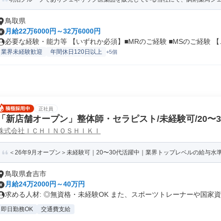
鳥取県
月給22万6000円～32万6000円
必要な経験・能力等 【いずれか必須】■MRのご経験 ■MSのご経験 【..
業界未経験歓迎
年間休日120日以上
+5個
正社員
「新店舗オープン」整体師・セラピスト/未経験可/20〜
株式会社ＩＣＨＩＮＯＳＨＩＫＩ
＜26年9月オープン＞未経験可｜20〜30代活躍中｜業界トップレベルの給与水準｜
鳥取県倉吉市
月給24万2000円～40万円
求める人材: ◎無資格・未経験OK また、スポーツトレーナーや国家資..
即日勤務OK
交通費支給