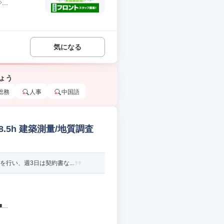
..
気になる
ょう
総務
人事
中国語
.5h 建築測量/地質調査
行い、週3日は契約書な...
..