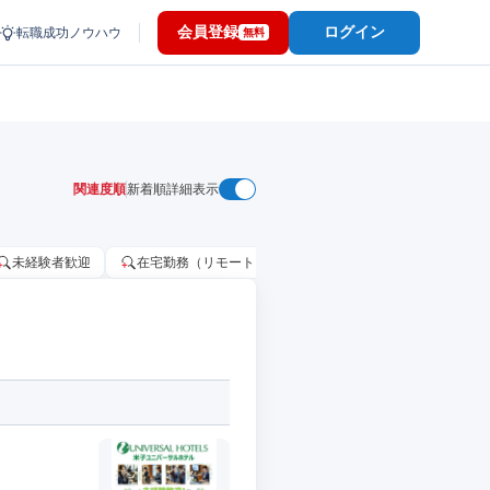
会員登録
ログイン
転職成功ノウハウ
無料
関連度順
新着順
詳細表示
未経験者歓迎
在宅勤務（リモートワーク）OK
家賃補助・住宅手当