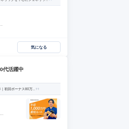
.
気になる
30代活躍中
初回ボーナス80万...
.