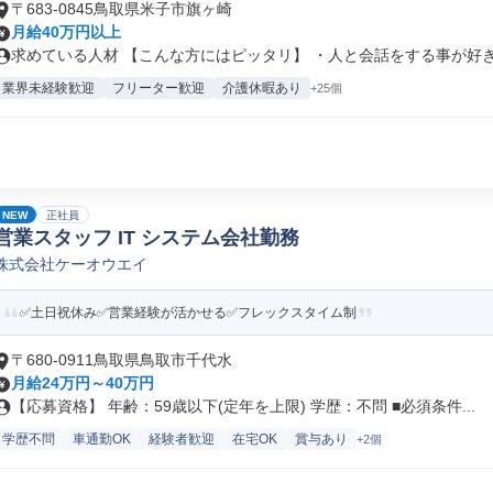
〒683-0845鳥取県米子市旗ヶ崎
月給40万円以上
求めている人材 【こんな方にはピッタリ】 ・人と会話をする事が好きな
業界未経験歓迎
フリーター歓迎
介護休暇あり
+25個
NEW
正社員
営業スタッフ IT システム会社勤務
株式会社ケーオウエイ
✅️土日祝休み✅️営業経験が活かせる✅️フレックスタイム制
〒680-0911鳥取県鳥取市千代水
月給24万円～40万円
【応募資格】 年齢：59歳以下(定年を上限) 学歴：不問 ■必須条件...
学歴不問
車通勤OK
経験者歓迎
在宅OK
賞与あり
+2個