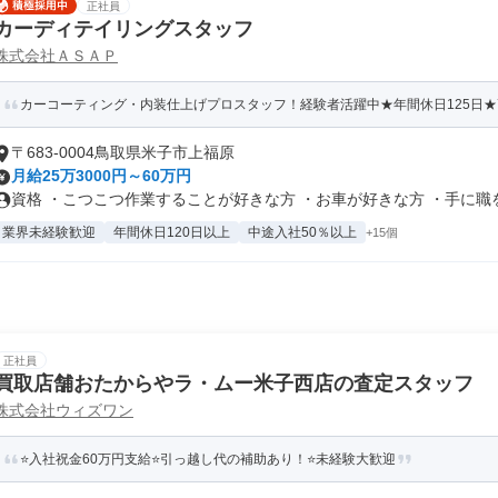
正社員
カーディテイリングスタッフ
株式会社ＡＳＡＰ
カーコーティング・内装仕上げプロスタッフ！経験者活躍中★年間休日125日
〒683-0004鳥取県米子市上福原
月給25万3000円～60万円
資格 ・こつこつ作業することが好きな方 ・お車が好きな方 ・手に職をつ
業界未経験歓迎
年間休日120日以上
中途入社50％以上
+15個
正社員
買取店舗おたからやラ・ムー米子西店の査定スタッフ
株式会社ウィズワン
⭐入社祝金60万円支給⭐引っ越し代の補助あり！⭐未経験大歓迎