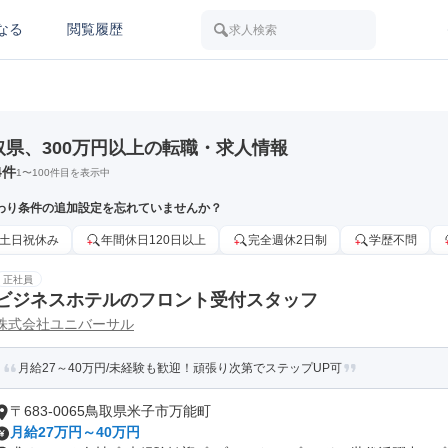
なる
閲覧履歴
求人検索
取県、300万円以上の転職・求人情報
4
件
1
〜
100
件目を表示中
わり条件の追加設定を忘れていませんか？
土日祝休み
年間休日120日以上
完全週休2日制
学歴不問
正社員
ビジネスホテルのフロント受付スタッフ
株式会社ユニバーサル
月給27～40万円/未経験も歓迎！頑張り次第でステップUP可
〒683-0065鳥取県米子市万能町
月給27万円～40万円