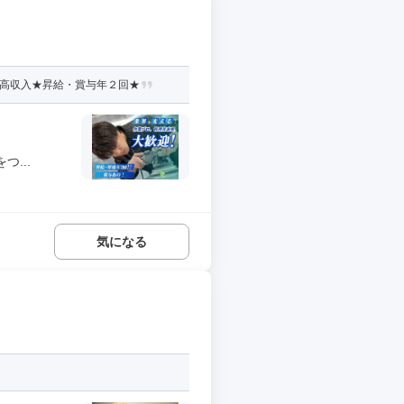
★高収入★昇給・賞与年２回★
...
気になる