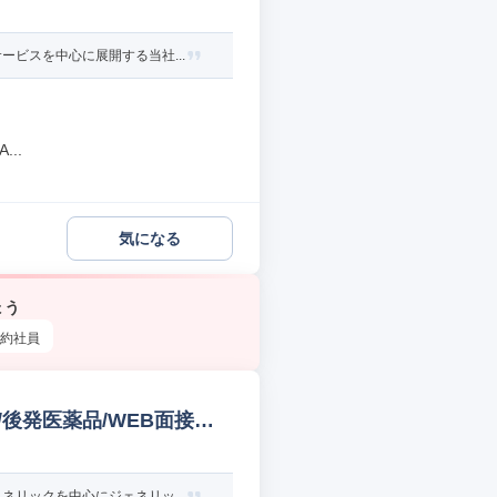
ビスを中心に展開する当社...
..
気になる
ょう
約社員
/後発医薬品/WEB面接可
リックを中心にジェネリッ...