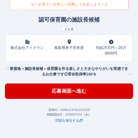
いま見ている求人へ応募してみましょう！
認可保育園の施設長候補
正社員
株式会社アイグラン
鳥取県米子市米原
月給25万円～26万
8000円
要資格＜施設長候補＞保育園を作る楽しさと大きなやりがいを実感でき
るお仕事です◎育休取得率100％
応募画面へ進む
原稿ID：
039bc1376e103325
掲載開始日：
2026/07/24（金）
問題を報告する