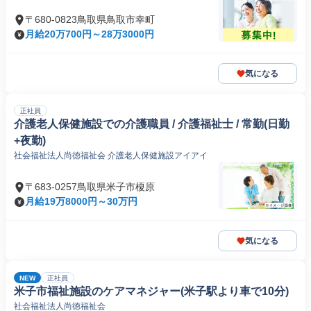
〒680-0823鳥取県鳥取市幸町
月給20万700円～28万3000円
気になる
正社員
介護老人保健施設での介護職員 / 介護福祉士 / 常勤(日勤
+夜勤)
社会福祉法人尚徳福祉会 介護老人保健施設アイアイ
〒683-0257鳥取県米子市榎原
月給19万8000円～30万円
気になる
NEW
正社員
米子市福祉施設のケアマネジャー(米子駅より車で10分)
社会福祉法人尚徳福祉会